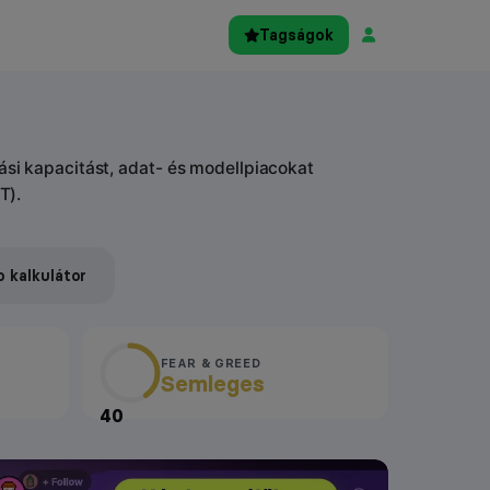
Tagságok
ási kapacitást, adat- és modellpiacokat
T).
o kalkulátor
FEAR & GREED
Semleges
40