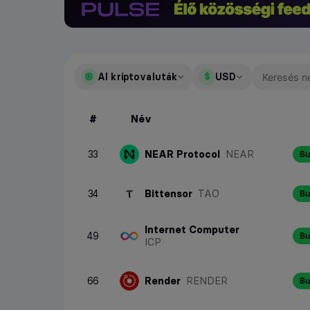
AI kriptovaluták
USD
$
USD
Összes kriptovaluta
#
Név
Amerikai dollár
EUR
Stablecoinok
Euró
33
NEAR Protocol
NEAR
Bu
HUF
Layer-1 láncok
Magyar forint
34
Bittensor
TAO
Bu
Layer-2 láncok
Internet Computer
49
Bu
ICP
Memecoinok
DeFi
66
Render
RENDER
Bu