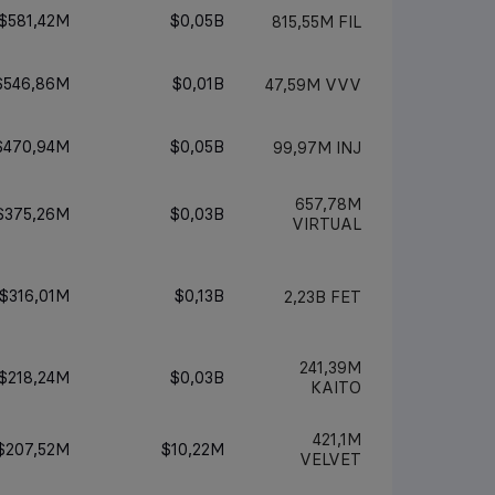
$581,42M
$0,05B
815,55M
FIL
$546,86M
$0,01B
47,59M
VVV
$470,94M
$0,05B
99,97M
INJ
657,78M
$375,26M
$0,03B
VIRTUAL
$316,01M
$0,13B
2,23B
FET
241,39M
$218,24M
$0,03B
KAITO
421,1M
$207,52M
$10,22M
VELVET