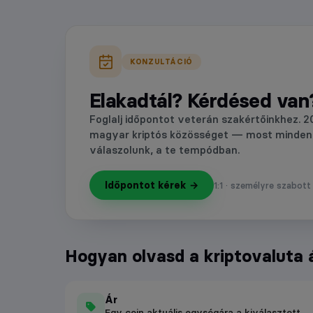
KONZULTÁCIÓ
Elakadtál? Kérdésed van
Foglalj időpontot veterán szakértőinkhez. 2
magyar kriptós közösséget — most minden
válaszolunk, a te tempódban.
Időpontot kérek →
1:1 · személyre szabott
Hogyan olvasd a kriptovaluta 
Ár
Egy coin aktuális egységára a kiválasztott