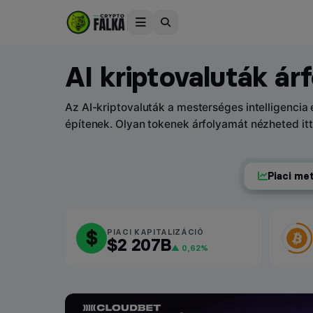
AI kriptovaluták ár
Az AI-kriptovaluták a mesterséges intelligencia
építenek. Olyan tokenek árfolyamát nézheted itt
Piaci me
$
PIACI KAPITALIZÁCIÓ
$2 207B
▲ 0,62%