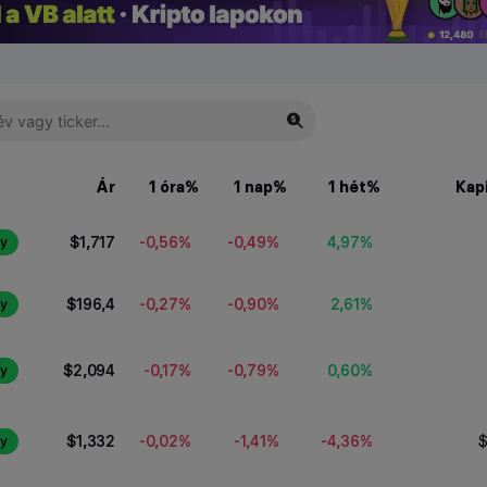
Ár
1 óra%
1 nap%
1 hét%
Kapi
-0,56%
-0,49%
4,97%
$1,717
y
-0,27%
-0,90%
2,61%
$196,4
y
-0,17%
-0,79%
0,60%
$2,094
y
-0,02%
-1,41%
-4,36%
$1,332
y