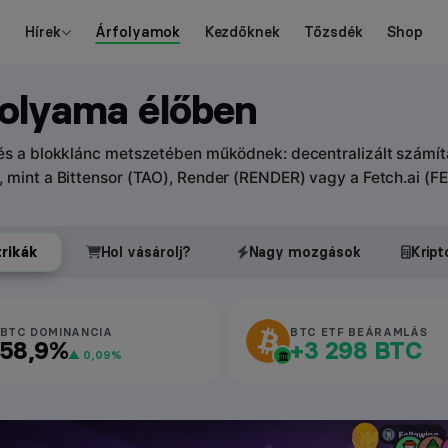
Hírek
Árfolyamok
Kezdőknek
Tőzsdék
Shop
folyama élőben
 és a blokklánc metszetében működnek: decentralizált számít
, mint a Bittensor (TAO), Render (RENDER) vagy a Fetch.ai (FE
trikák
Hol vásárolj?
Nagy mozgások
Kript
BTC DOMINANCIA
BTC ETF BEÁRAMLÁS
58,9%
+3 298 BTC
▲ 0,09%