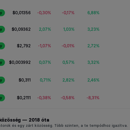
-0,30%
-0,17%
6,88%
$0,01356
y
2,07%
1,03%
3,23%
$0,09362
y
-1,07%
-0,01%
2,72%
$2,792
y
0,07%
0,57%
3,32%
$0,003992
y
0,71%
2,82%
2,46%
$0,311
y
-0,38%
-0,58%
-8,31%
$0,2111
y
 közösség — 2018 óta
orok és egy zárt közösség. Több szinten, a te tempódhoz igazítva.