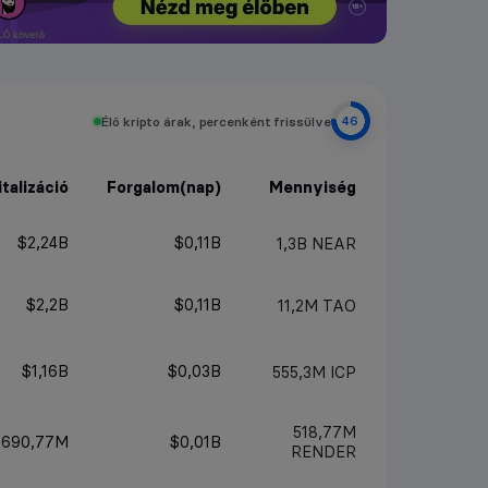
Élő kripto árak, percenként frissülve
45
talizáció
Forgalom(nap)
Mennyiség
$2,24B
$0,11B
1,3B
NEAR
$2,2B
$0,11B
11,2M
TAO
$1,16B
$0,03B
555,3M
ICP
518,77M
$690,77M
$0,01B
RENDER