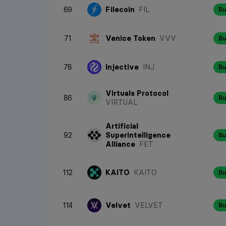
RWA
69
Filecoin
FIL
Bu
AI kriptovaluták
71
Venice Token
VVV
Bu
DePIN
78
Injective
INJ
Bu
Virtuals Protocol
86
Bu
VIRTUAL
Artificial
92
Superintelligence
Bu
Alliance
FET
112
KAITO
KAITO
Bu
114
Velvet
VELVET
Bu