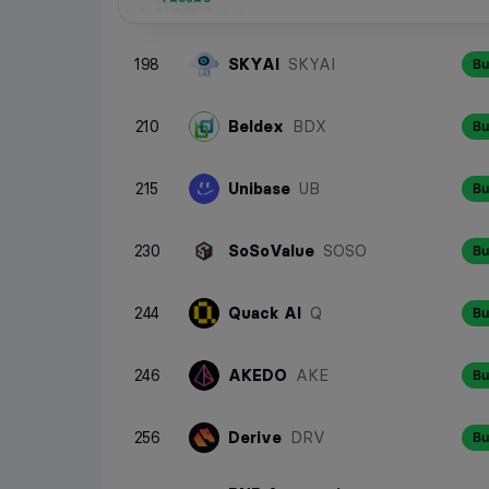
198
SKYAI
SKYAI
Bu
210
Beldex
BDX
Bu
215
Unibase
UB
Bu
230
SoSoValue
SOSO
Bu
244
Quack AI
Q
Bu
246
AKEDO
AKE
Bu
256
Derive
DRV
Bu