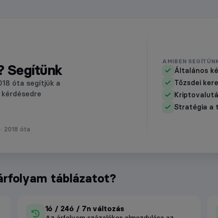
AMIBEN SEGÍTÜN
? Segítünk
Általános k
018 óta segítjük a
Tőzsdei ker
 kérdésedre
Kriptovalutá
Stratégia a 
 · 2018 óta
árfolyam táblázatot?
1ó / 24ó / 7n változás
Az árfolyam százalékos elmozdulása az