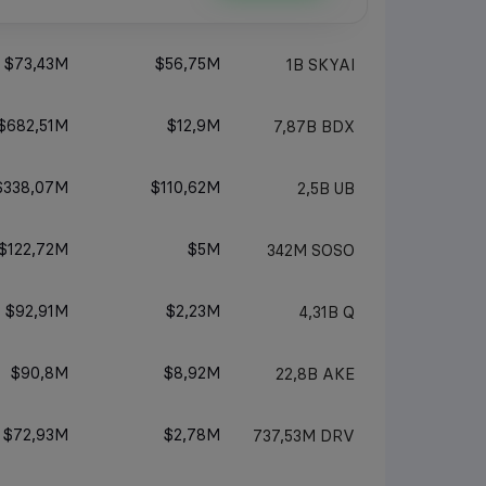
$73,43M
$56,75M
1B
SKYAI
$682,51M
$12,9M
7,87B
BDX
$338,07M
$110,62M
2,5B
UB
$122,72M
$5M
342M
SOSO
$92,91M
$2,23M
4,31B
Q
$90,8M
$8,92M
22,8B
AKE
$72,93M
$2,78M
737,53M
DRV