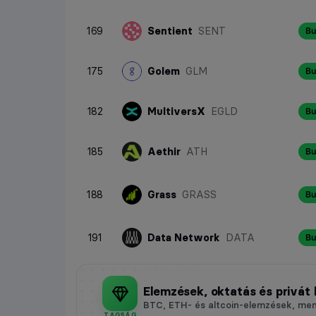
169
Sentient
SENT
Bu
175
Golem
GLM
Bu
182
MultiversX
EGLD
Bu
185
Aethir
ATH
Bu
188
Grass
GRASS
Bu
191
Data Network
DATA
Bu
Elemzések, oktatás és privát
BTC, ETH- és altcoin-elemzések, ment
TAGSÁG