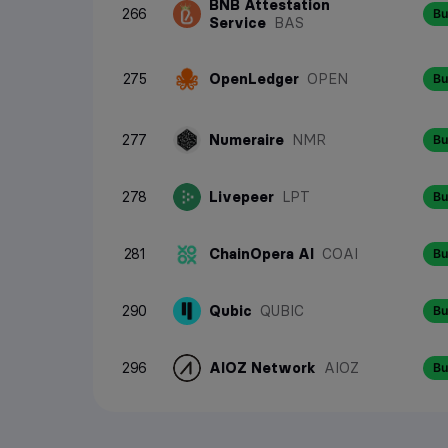
BNB Attestation
266
Bu
Service
BAS
275
OpenLedger
OPEN
Bu
277
Numeraire
NMR
Bu
278
Livepeer
LPT
Bu
281
ChainOpera AI
COAI
Bu
290
Qubic
QUBIC
Bu
296
AIOZ Network
AIOZ
Bu