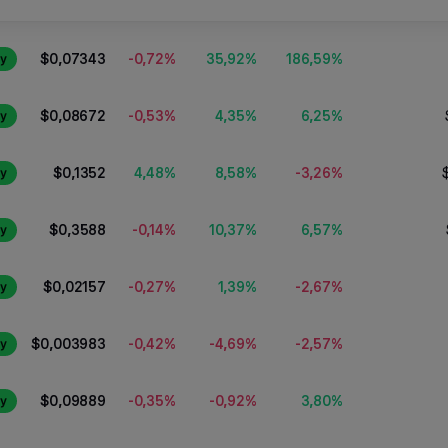
-0,72%
35,92%
186,59%
$0,07343
y
-0,53%
4,35%
6,25%
$0,08672
y
4,48%
8,58%
-3,26%
$0,1352
y
-0,14%
10,37%
6,57%
$0,3588
y
-0,27%
1,39%
-2,67%
$0,02157
y
-0,42%
-4,69%
-2,57%
$0,003983
y
-0,35%
-0,92%
3,80%
$0,09889
y