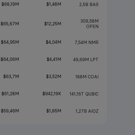
$68,19M
$1,48M
2,5B
BAS
309,58M
$65,67M
$12,25M
OPEN
$64,95M
$4,04M
7,54M
NMR
$64,06M
$4,41M
49,69M
LPT
$63,7M
$3,52M
188M
COAI
$61,28M
$942,19K
141,16T
QUBIC
$59,46M
$1,85M
1,27B
AIOZ