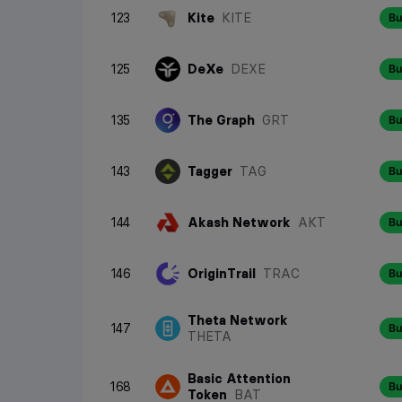
123
Kite
KITE
Bu
125
DeXe
DEXE
Bu
135
The Graph
GRT
Bu
143
Tagger
TAG
Bu
144
Akash Network
AKT
Bu
146
OriginTrail
TRAC
Bu
Theta Network
147
Bu
THETA
Basic Attention
168
Bu
Token
BAT