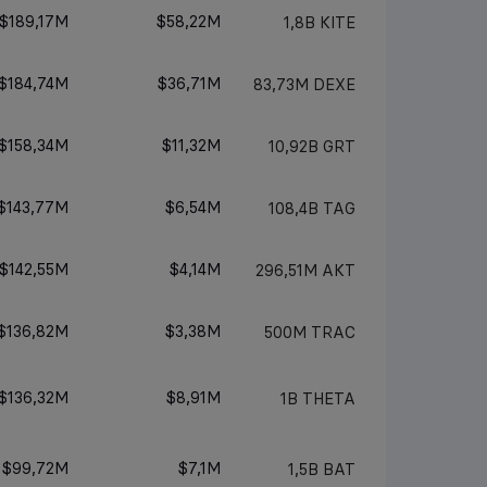
$189,17M
$58,22M
1,8B
KITE
$184,74M
$36,71M
83,73M
DEXE
$158,34M
$11,32M
10,92B
GRT
$143,77M
$6,54M
108,4B
TAG
$142,55M
$4,14M
296,51M
AKT
$136,82M
$3,38M
500M
TRAC
$136,32M
$8,91M
1B
THETA
$99,72M
$7,1M
1,5B
BAT