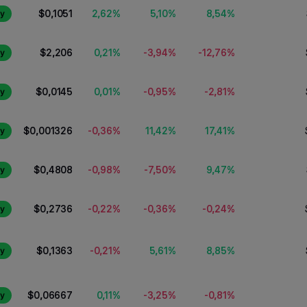
2,62%
5,10%
8,54%
$0,1051
y
0,21%
-3,94%
-12,76%
$2,206
y
0,01%
-0,95%
-2,81%
$0,0145
y
-0,36%
11,42%
17,41%
$0,001326
y
-0,98%
-7,50%
9,47%
$0,4808
y
-0,22%
-0,36%
-0,24%
$0,2736
y
-0,21%
5,61%
8,85%
$0,1363
y
0,11%
-3,25%
-0,81%
$0,06667
y