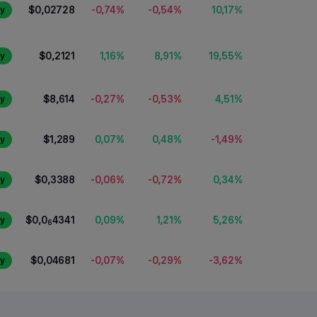
-0,74%
-0,54%
10,17%
$0,02728
y
1,16%
8,91%
19,55%
$0,2121
y
-0,27%
-0,53%
4,51%
$8,614
y
0,07%
0,48%
-1,49%
$1,289
y
-0,06%
-0,72%
0,34%
$0,3388
y
0,09%
1,21%
5,26%
$0,0
4341
y
6
-0,07%
-0,29%
-3,62%
$0,04681
y