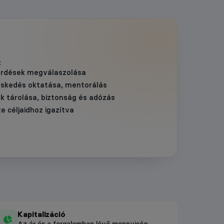
K
érdések megválaszolása
eskedés oktatása, mentorálás
k tárolása, biztonság és adózás
te céljaidhoz igazítva
Kapitalizáció
Az ár és a forgalomban lévő mennyiség