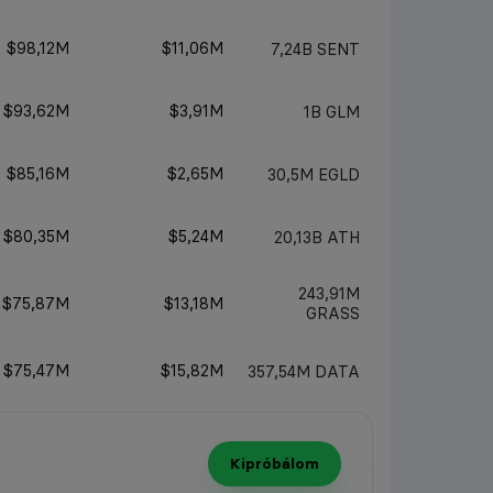
$98,12M
$11,06M
7,24B
SENT
$93,62M
$3,91M
1B
GLM
$85,16M
$2,65M
30,5M
EGLD
$80,35M
$5,24M
20,13B
ATH
243,91M
$75,87M
$13,18M
GRASS
$75,47M
$15,82M
357,54M
DATA
Kipróbálom