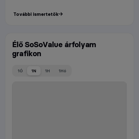
További ismertetők
Élő SoSoValue árfolyam
grafikon
1Ó
1N
1H
1Hó