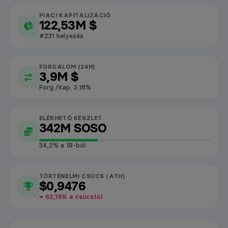
PIACI KAPITALIZÁCIÓ
SoSoValue piaci adatok
122,53M $
#231 helyezés
FORGALOM (24H)
3,9M $
Forg./Kap. 3,18%
ELÉRHETŐ KÉSZLET
342M SOSO
34,2% a 1B-ból
TÖRTÉNELMI CSÚCS (ATH)
$0,9476
62,19% a csúcstól