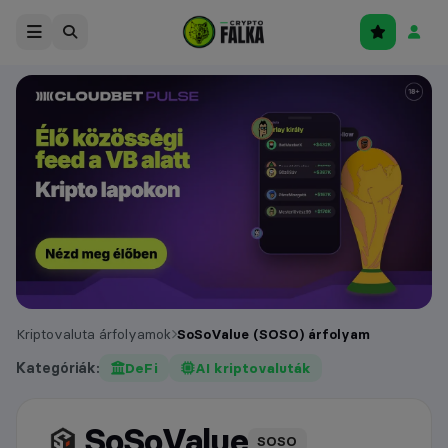
Kriptovaluta árfolyamok
SoSoValue (SOSO) árfolyam
Kategóriák:
DeFi
AI kriptovaluták
SoSoValue
árfolyam
SOSO