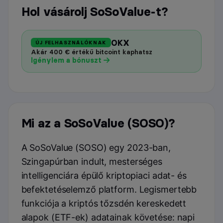
Hol vásárolj SoSoValue-t?
OKX
ÚJ FELHASZNÁLÓKNAK
Akár 400 € értékű bitcoint kaphatsz
Igénylem a bónuszt
Mi az a SoSoValue (SOSO)?
A SoSoValue (SOSO) egy 2023-ban,
Szingapúrban indult, mesterséges
intelligenciára épülő kriptopiaci adat- és
befektetéselemző platform. Legismertebb
funkciója a kriptós tőzsdén kereskedett
alapok (ETF-ek) adatainak követése: napi