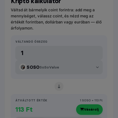
Kripto kalkulátor
Váltsd át bármelyik coint forintra: add meg a
mennyiséget, válassz coint, és nézd meg az
értékét forintban, dollárban vagy euróban — élő
árfolyamon.
VÁLTANDÓ ÖSSZEG
SOSO
SoSoValue
ÁTVÁLTOTT ÉRTÉK
1 SOSO = 113 Ft
113 Ft
Vásárolj