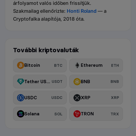
árfolyamot valós időben frissítjük.
Szakmailag ellenőrizte:
Honti Roland
— a
Cryptofalka alapítója, 2018 óta.
További kriptovaluták
Bitcoin
Ethereum
BTC
ETH
Tether USDt
BNB
USDT
BNB
USDC
XRP
USDC
XRP
Solana
TRON
SOL
TRX