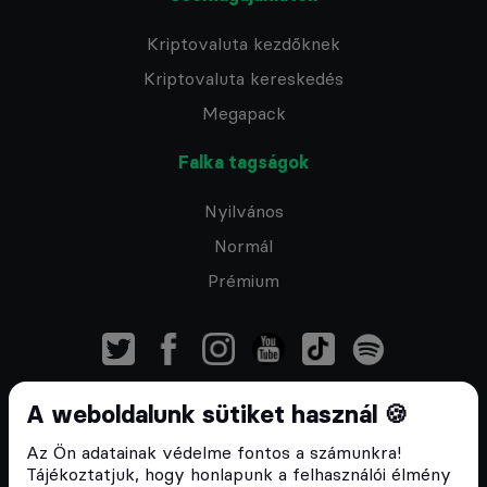
Kriptovaluta kezdőknek
Kriptovaluta kereskedés
Megapack
Falka tagságok
Nyilvános
Normál
Prémium
A weboldalunk sütiket használ 🍪
Feliratkozom a hírlevélre
Az Ön adatainak védelme fontos a számunkra!
Tájékoztatjuk, hogy honlapunk a felhasználói élmény