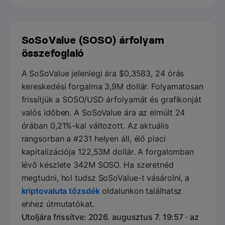
SoSoValue (SOSO) árfolyam
összefoglaló
A SoSoValue jelenlegi ára $0,3583, 24 órás
kereskedési forgalma 3,9M dollár. Folyamatosan
frissítjük a SOSO/USD árfolyamát és grafikonját
valós időben. A SoSoValue ára az elmúlt 24
órában 0,21%-kal változott. Az aktuális
rangsorban a #231 helyen áll, élő piaci
kapitalizációja 122,53M dollár. A forgalomban
lévő készlete 342M SOSO. Ha szeretnéd
megtudni, hol tudsz SoSoValue-t vásárolni, a
kriptovaluta tőzsdék
oldalunkon találhatsz
ehhez útmutatókat.
Utoljára frissítve: 2026. augusztus 7. 19:57 · az