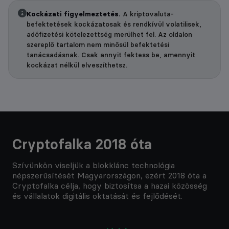
Kockázati figyelmeztetés.
A kriptovaluta-
befektetések kockázatosak és rendkívül volatilisek,
adófizetési kötelezettség merülhet fel. Az oldalon
szereplő tartalom nem minősül befektetési
tanácsadásnak. Csak annyit fektess be, amennyit
kockázat nélkül elveszíthetsz.
Cryptofalka 2018 óta
Szívünkön viseljük a blokklánc technológia
népszerűsítését Magyarországon, ezért 2018 óta a
Cryptofalka célja, hogy biztosítsa a hazai közösség
és vállalatok digitális oktatását és fejlődését.