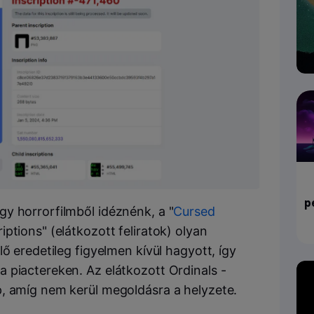
p
y horrorfilmből idéznénk, a "
Cursed
ptions" (elátkozott feliratok) olyan
ő eredetileg figyelmen kívül hagyott, így
 piactereken. Az elátkozott Ordinals -
, amíg nem kerül megoldásra a helyzete.