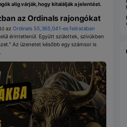
gók alig várják, hogy kitalálják a jelentést.
ázban az Ordinals rajongókat
ató az
Ordinals 55,365,041-es feliratában
lül érintetlenül. Együtt születtek, szívükben
szet." Az üzenetet később egy számsor is
.