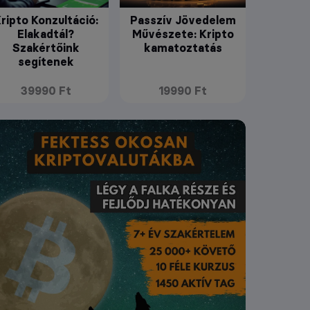
ripto Konzultáció:
Passzív Jövedelem
Elakadtál?
Művészete: Kripto
Szakértőink
kamatoztatás
segítenek
39990 Ft
19990 Ft