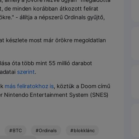
t, de minden korábban átkozott felirat
re." - állítja a népszerű Ordinals gyűjtő,
rat készlete most már örökre megoldatlan
ulása óta több mint 55 millió darabot
 adatai
szerint
.
ik
más feliratokhoz is
, köztük a Doom című
per Nintendo Entertainment System (SNES)
#BTC
#Ordinals
#blokklánc