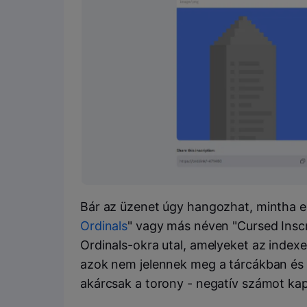
Bár az üzenet úgy hangozhat, mintha eg
Ordinals
" vagy más néven "Cursed Inscri
Ordinals-okra utal, amelyeket az indexel
azok nem jelennek meg a tárcákban és a
akárcsak a torony - negatív számot kap