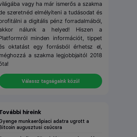
világába vagy ha már ismerős a szakma
de szeretnéd elmélyíteni a tudásodat és
profitálni a digitális pénz forradalmából,
akkor nálunk a helyed! Hiszen a
Platformról minden információt, tippet
és oktatást egy forrásból érhetsz el,
méghozzá a szakma legjobbjaitól 2018
óta!
Válassz tagságaink közül
További híreink
Gyenge munkaerőpiaci adatra ugrott a
Bitcoin augusztusi csúcsra