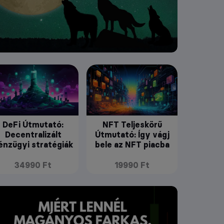
DeFi Útmutató:
NFT Teljeskörű
Decentralizált
Útmutató: Így vágj
énzügyi stratégiák
bele az NFT piacba
34990 Ft
19990 Ft