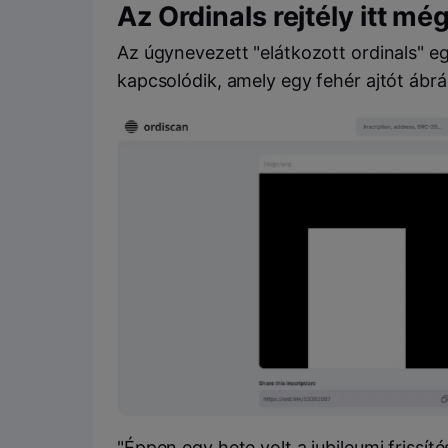
Az Ordinals rejtély itt m
Az úgynevezett "elátkozott ordinals" e
kapcsolódik, amely egy fehér ajtót ábráz
"Éppen egy hete volt a jubileumi frissí