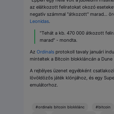
az elátkozott feliratokat okozó eseteke
negatív számmal "átkozott" marad... örök
Leonidas
.
"Tehát a kb. 470 000 átkozott feli
marad" - mondta.
Az
Ordinals
protokoll tavaly januári ind
minteltek a Bitcoin blokkláncán a Dune
A rejtélyes üzenet egyébként csatlakoz
lövöldözős játék klónjához, és egy Su
emulátorhoz.
#ordinals bitcoin blokklánc
#bitcoin