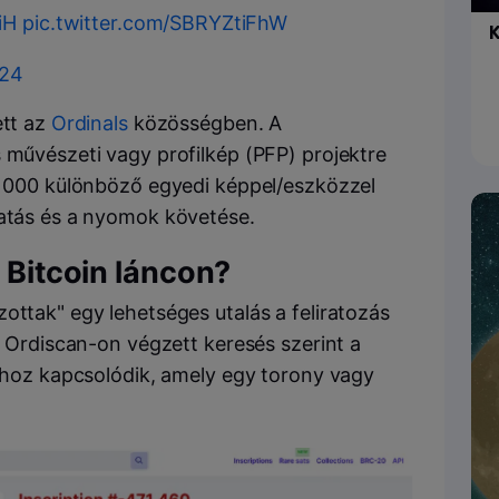
iH
pic.twitter.com/SBRYZtiFhW
K
024
ett az
Ordinals
közösségben. A
 művészeti vagy profilkép (PFP) projektre
 000 különböző egyedi képpel/eszközzel
gatás és a nyomok követése.
a Bitcoin láncon?
ottak" egy lehetséges utalás a feliratozás
Az Ordiscan-on végzett keresés szerint a
0-hoz kapcsolódik, amely egy torony vagy