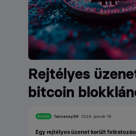
Rejtélyes üzene
bitcoin blokklá
fancasey99
2024. január 16.
Bitcoin
Egy rejtélyes üzenet került feliratozás