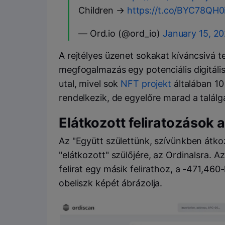
Children →
https://t.co/BYC78QH0
— Ord.io (@ord_io)
January 15, 2
A rejtélyes üzenet sokakat kíváncsivá t
megfogalmazás egy potenciális digitális
utal, mivel sok
NFT projekt
általában 10
rendelkezik, de egyelőre marad a talál
Elátkozott feliratozások 
Az "Együtt születtünk, szívünkben átkoz
"elátkozott" szülőjére, az Ordinalsra. 
felirat egy másik felirathoz, a -471,46
obeliszk képét ábrázolja.