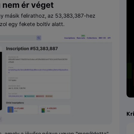
ég nem ér véget
gy másik felirathoz, az 53,383,387-hez
ol egy fekete boltív alatt.
Kr
tés, amely a jövőre nézve ugyan "megáldotta"