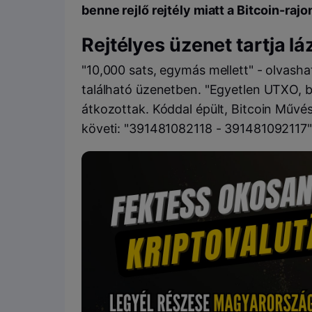
benne rejlő rejtély miatt a Bitcoin-rajon
Rejtélyes üzenet tartja l
"10,000 sats, egymás mellett" - olvash
található üzenetben. "Egyetlen UTXO, be
átkozottak. Kóddal épült, Bitcoin Művé
követi: "391481082118 - 391481092117"