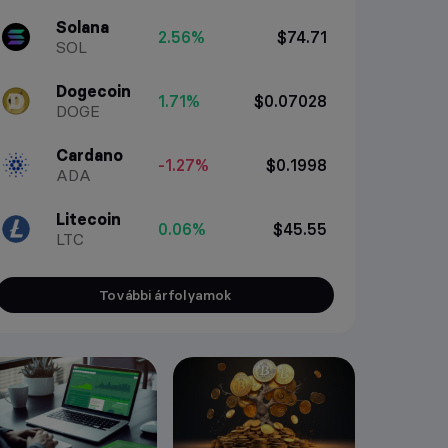
Solana
2.56%
$74.71
SOL
Dogecoin
1.71%
$0.07028
DOGE
Cardano
-1.27%
$0.1998
ADA
Litecoin
0.06%
$45.55
LTC
További árfolyamok