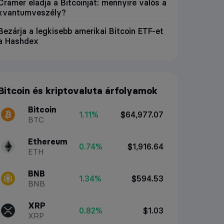
Cramer eladja a Bitcoinját: mennyire valós a
kvantumveszély?
Bezárja a legkisebb amerikai Bitcoin ETF-et
a Hashdex
Bitcoin és kriptovaluta árfolyamok
Bitcoin
1.11%
$64,977.07
BTC
Ethereum
0.74%
$1,916.64
ETH
BNB
1.34%
$594.53
BNB
XRP
0.82%
$1.03
XRP