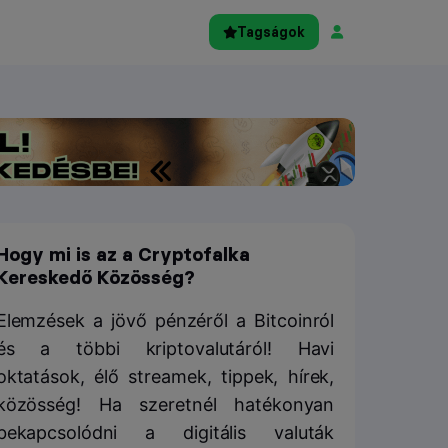
Tagságok
Hogy mi is az a Cryptofalka
Kereskedő Közösség?
Elemzések a jövő pénzéről a Bitcoinról
és a többi kriptovalutáról! Havi
oktatások, élő streamek, tippek, hírek,
közösség! Ha szeretnél hatékonyan
bekapcsolódni a digitális valuták