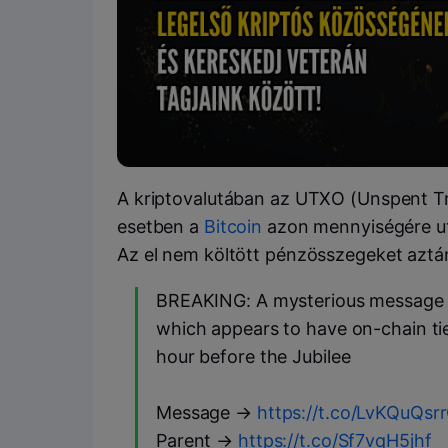
A kriptovalutában az UTXO (Unspent Tra
esetben a
Bitcoin
azon mennyiségére ut
Az el nem költött pénzösszegeket aztán
BREAKING: A mysterious message 
which appears to have on-chain tie
hour before the Jubilee
Message →
https://t.co/LvKQuQsr
Parent →
https://t.co/Sf7vqH5jhf