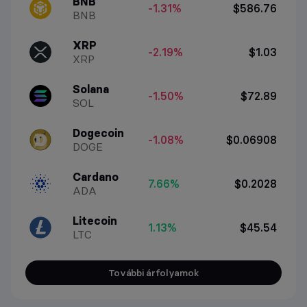
BNB
-1.31%
$586.76
BNB
XRP
-2.19%
$1.03
XRP
Solana
-1.50%
$72.89
SOL
Dogecoin
-1.08%
$0.06908
DOGE
Cardano
7.66%
$0.2028
ADA
Litecoin
1.13%
$45.54
LTC
További árfolyamok