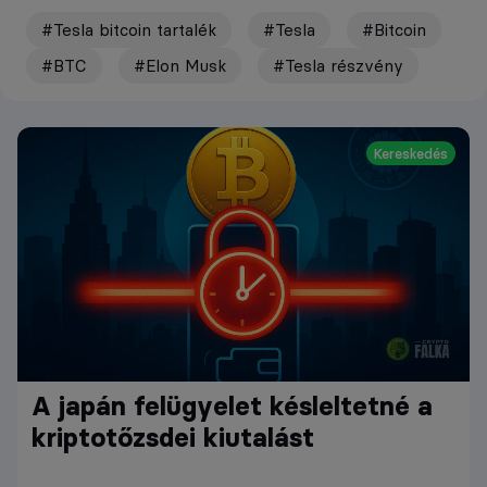
#Tesla bitcoin tartalék
#Tesla
#Bitcoin
#BTC
#Elon Musk
#Tesla részvény
Kereskedés
A japán felügyelet késleltetné a
kriptotőzsdei kiutalást