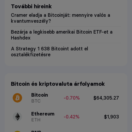
További híreink
Cramer eladja a Bitcoinját: mennyire valós a
kvantumveszély?
Bezárja a legkisebb amerikai Bitcoin ETF-et a
Hashdex
A Strategy 1 638 Bitcoint adott el
osztalékfizetésre
Bitcoin és kriptovaluta árfolyamok
Bitcoin
-0.70%
$64,305.27
BTC
Ethereum
-0.42%
$1,903
ETH