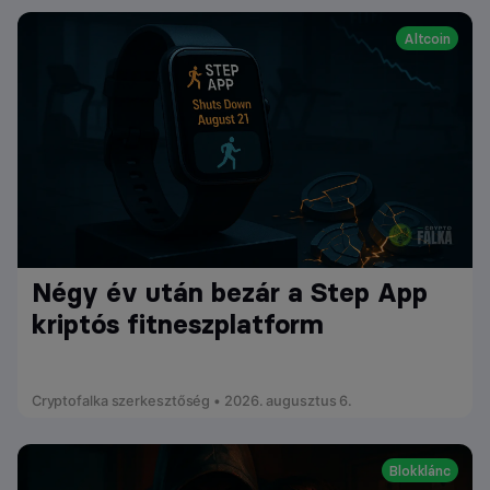
Altcoin
Négy év után bezár a Step App
kriptós fitneszplatform
Cryptofalka szerkesztőség • 2026. augusztus 6.
Blokklánc