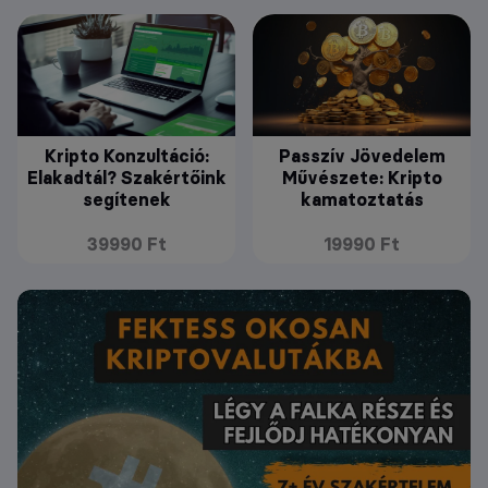
Kripto Konzultáció:
Passzív Jövedelem
Elakadtál? Szakértőink
Művészete: Kripto
segítenek
kamatoztatás
39990 Ft
19990 Ft