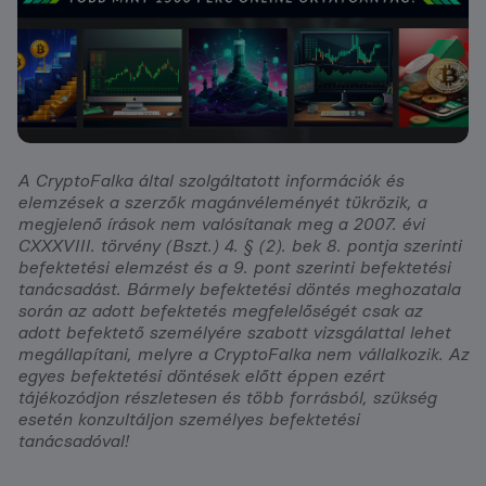
A CryptoFalka által szolgáltatott információk és
elemzések a szerzők magánvéleményét tükrözik, a
megjelenő írások nem valósítanak meg a 2007. évi
CXXXVIII. törvény (Bszt.) 4. § (2). bek 8. pontja szerinti
befektetési elemzést és a 9. pont szerinti befektetési
tanácsadást. Bármely befektetési döntés meghozatala
során az adott befektetés megfelelőségét csak az
adott befektető személyére szabott vizsgálattal lehet
megállapítani, melyre a CryptoFalka nem vállalkozik. Az
egyes befektetési döntések előtt éppen ezért
tájékozódjon részletesen és több forrásból, szükség
esetén konzultáljon személyes befektetési
tanácsadóval!