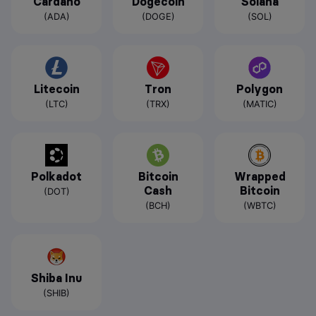
Cardano
Dogecoin
Solana
(ADA)
(DOGE)
(SOL)
Litecoin
Tron
Polygon
(LTC)
(TRX)
(MATIC)
Polkadot
Bitcoin
Wrapped
Cash
Bitcoin
(DOT)
(BCH)
(WBTC)
Shiba Inu
(SHIB)