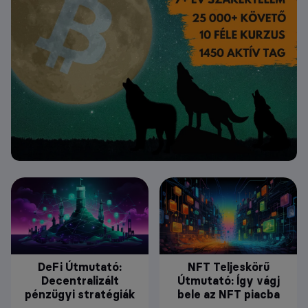
DeFi Útmutató:
NFT Teljeskörű
Decentralizált
Útmutató: Így vágj
pénzügyi stratégiák
bele az NFT piacba