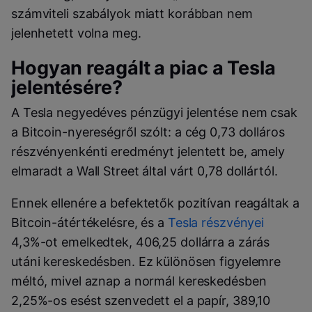
számviteli szabályok miatt korábban nem
jelenhetett volna meg.
Hogyan reagált a piac a Tesla
jelentésére?
A Tesla negyedéves pénzügyi jelentése nem csak
a Bitcoin-nyereségről szólt: a cég 0,73 dolláros
részvényenkénti eredményt jelentett be, amely
elmaradt a Wall Street által várt 0,78 dollártól.
Ennek ellenére a befektetők pozitívan reagáltak a
Bitcoin-átértékelésre, és a
Tesla részvényei
4,3%-ot emelkedtek, 406,25 dollárra a zárás
utáni kereskedésben. Ez különösen figyelemre
méltó, mivel aznap a normál kereskedésben
2,25%-os esést szenvedett el a papír, 389,10