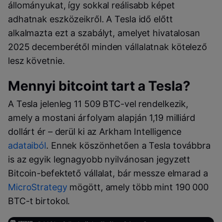
állományukat, így sokkal reálisabb képet
adhatnak eszközeikről. A Tesla idő előtt
alkalmazta ezt a szabályt, amelyet hivatalosan
2025 decemberétől minden vállalatnak kötelező
lesz követnie.
Mennyi bitcoint tart a Tesla?
A Tesla jelenleg 11 509 BTC-vel rendelkezik,
amely a mostani árfolyam alapján 1,19 milliárd
dollárt ér – derül ki az Arkham Intelligence
adataiból
. Ennek köszönhetően a Tesla továbbra
is az egyik legnagyobb nyilvánosan jegyzett
Bitcoin-befektető vállalat, bár messze elmarad a
MicroStrategy
mögött, amely több mint 190 000
BTC-t birtokol.