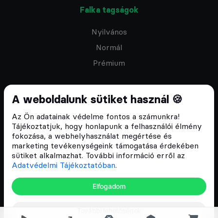
Falka tagságok
Nyilvános
Normál
Prémium
A weboldalunk sütiket használ 🍪
Az Ön adatainak védelme fontos a számunkra!
Feliratkozom a hírlevélre
Tájékoztatjuk, hogy honlapunk a felhasználói élmény
fokozása, a webhelyhasználat megértése és
marketing tevékenységeink támogatása érdekében
sütiket alkalmazhat. További információ erről az
Adatvédelmi Tájékoztatóban
.
ÁSZF
Elfogadom
Adatvédelmi tájékoztató
Email:
info@cryptofalka.hu
További lehetőségek
Copyright © 2017–2026. Minden jog fenntartva