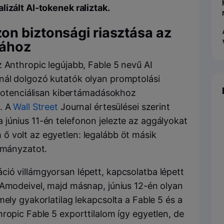
izált AI-tokenek raliztak.
n biztonsági riasztása az
mához
 Anthropic legújabb, Fable 5 nevű AI
nál dolgozó kutatók olyan promptolási
r potenciálisan kibertámadásokhoz
a. A
Wall Street
Journal értesülései szerint
június 11-én telefonon jelezte az aggályokat
 volt az egyetlen: legalább öt másik
ormányzatot.
ció villámgyorsan lépett, kapcsolatba lépett
 Amodeivel, majd másnap, június 12-én olyan
mely gyakorlatilag lekapcsolta a Fable 5 és a
ropic Fable 5 exporttilalom így egyetlen, de