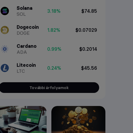
Solana
3.18%
$74.85
SOL
Dogecoin
1.82%
$0.07029
DOGE
Cardano
0.99%
$0.2014
ADA
Litecoin
0.24%
$45.56
LTC
További árfolyamok