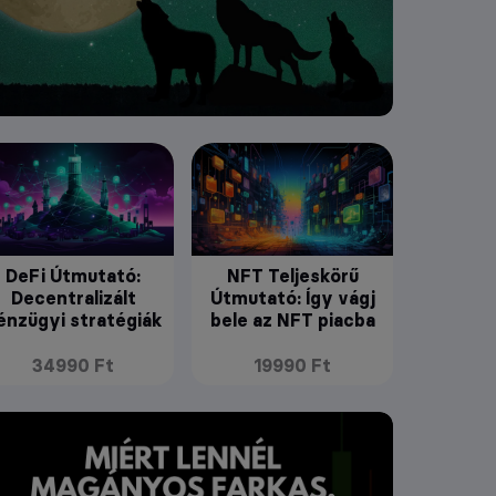
DeFi Útmutató:
NFT Teljeskörű
Decentralizált
Útmutató: Így vágj
énzügyi stratégiák
bele az NFT piacba
34990 Ft
19990 Ft