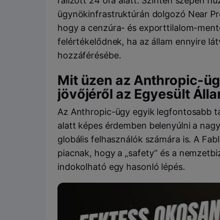
ralizott 24 óra alatt. Szintén szépen húz
ügynökinfrastruktúrán dolgozó Near Pro
hogy a cenzúra- és exporttilalom-mente
felértékelődnek, ha az állam ennyire l
hozzáférésébe.
Mit üzen az Anthropic-üg
jövőjéről az Egyesült Ál
Az Anthropic-ügy egyik legfontosabb t
alatt képes érdemben belenyúlni a nagy
globális felhasználók számára is. A Fab
piacnak, hogy a „safety” és a nemzetbi
indokolható egy hasonló lépés.