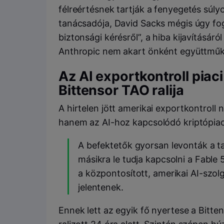
félreértésnek tartják a fenyegetés súl
tanácsadója, David Sacks mégis úgy fo
biztonsági kérésről”, a hiba kijavításár
Anthropic nem akart önként együttműk
Az AI exportkontroll piaci
Bittensor TAO ralija
A hirtelen jött amerikai exportkontroll
hanem az AI-hoz kapcsolódó kriptópia
A befektetők gyorsan levonták a t
másikra le tudja kapcsolni a Fable 
a központosított, amerikai AI-szol
jelentenek.
Ennek lett az egyik fő nyertese a Bitt