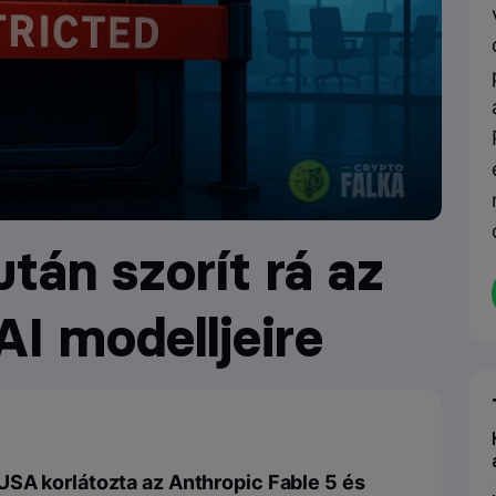
tán szorít rá az
I modelljeire
USA korlátozta az Anthropic Fable 5 és