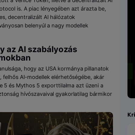
ott a Venice Token, illetve a decentralizált AI
tocol is. A piac lényegében azt árazta be,
s, decentralizált AI hálózatok
átványosan belenyúl a nagy modellek
y az AI szabályozás
lamokban
anulsága, hogy az USA kormánya pillanatok
, felhős AI-modellek elérhetőségébe, akár
le 5 és Mythos 5 exporttilalma azt üzeni a
ztonság hívószavaival gyakorlatilag bármikor
Kr