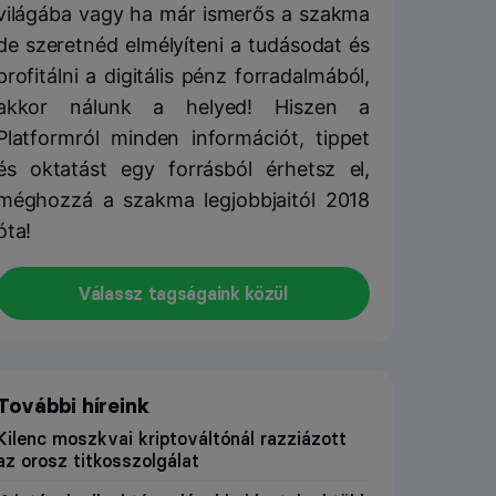
világába vagy ha már ismerős a szakma
de szeretnéd elmélyíteni a tudásodat és
profitálni a digitális pénz forradalmából,
akkor nálunk a helyed! Hiszen a
Platformról minden információt, tippet
és oktatást egy forrásból érhetsz el,
méghozzá a szakma legjobbjaitól 2018
óta!
Válassz tagságaink közül
További híreink
Kilenc moszkvai kriptováltónál razziázott
az orosz titkosszolgálat