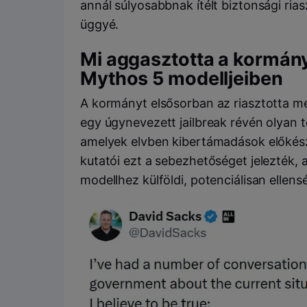
annál súlyosabbnak ítélt biztonsági rias
üggyé.
Mi aggasztotta a kormány
Mythos 5 modelljeiben
A kormányt elsősorban az riasztotta me
egy úgynevezett jailbreak révén olyan t
amelyek elvben kibertámadások előkész
kutatói ezt a sebezhetőséget jelezték, a
modellhez külföldi, potenciálisan ellen