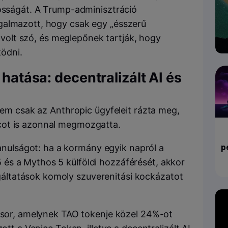
yosságát. A Trump-adminisztráció
galmazott, hogy csak egy „ésszerű
ól volt szó, és meglepőnek tartják, hogy
ödni.
 hatása: decentralizált AI és
 nem csak az Anthropic ügyfeleit rázta meg,
cot is azonnal megmozgatta.
p
anulságot: ha a kormány egyik napról a
5 és a Mythos 5 külföldi hozzáférését, akkor
gáltatások komoly szuverenitási kockázatot
ensor, amelynek TAO tokenje közel 24%-ot