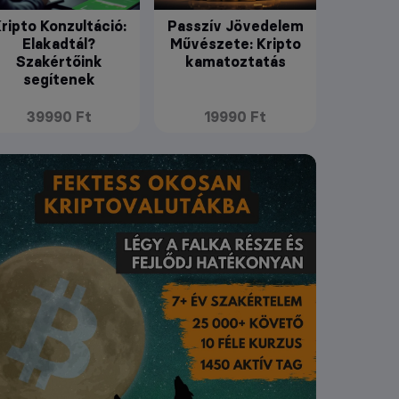
ripto Konzultáció:
Passzív Jövedelem
Elakadtál?
Művészete: Kripto
Szakértőink
kamatoztatás
segítenek
39990 Ft
19990 Ft