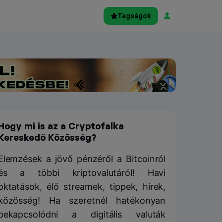
Tagságok
Hogy mi is az a Cryptofalka
Kereskedő Közösség?
Elemzések a jövő pénzéről a Bitcoinról
és a többi kriptovalutáról! Havi
oktatások, élő streamek, tippek, hírek,
közösség! Ha szeretnél hatékonyan
bekapcsolódni a digitális valuták