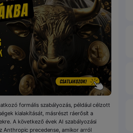
natkozó formális szabályozás, például célzott
ségek kialakítását, másrészt ráerősít a
dekre. A következő évek AI szabályozási
az Anthropic precedense, amikor arról