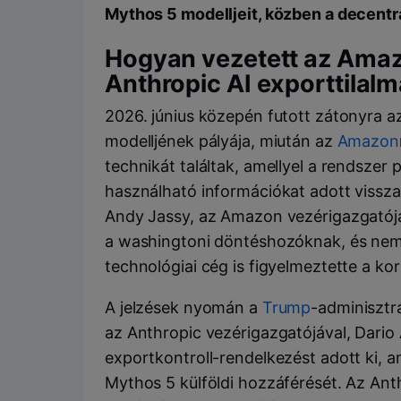
Mythos 5 modelljeit, közben a decentral
Hogyan vezetett az Amazo
Anthropic AI exporttilal
2026. június közepén futott zátonyra az
modelljének pályája, miután az
Amazon
technikát találtak, amellyel a rendsze
használható információkat adott vissz
Andy Jassy, az Amazon vezérigazgatója 
a washingtoni döntéshozóknak, és nem ő
technológiai cég is figyelmeztette a k
A jelzések nyomán a
Trump
-adminisztrá
az Anthropic vezérigazgatójával, Dario
exportkontroll-rendelkezést adott ki, a
Mythos 5 külföldi hozzáférését. Az Anth