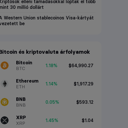
Kriptósok elleni támadásokkal loptak el több
mint 30 millió dollárt
A Western Union stablecoinos Visa-kártyát
vezetett be
Bitcoin és kriptovaluta árfolyamok
Bitcoin
1.18%
$64,990.27
BTC
Ethereum
1.14%
$1,917.29
ETH
BNB
0.05%
$593.12
BNB
XRP
1.45%
$1.04
XRP