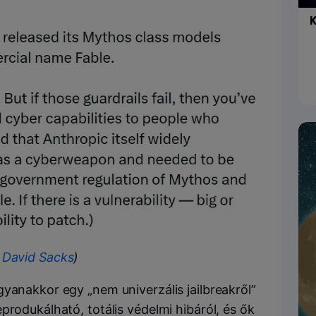
K
:
David Sacks
)
yanakkor egy „nem univerzális jailbreakről”
produkálható, totális védelmi hibáról, és ők