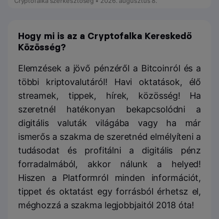
Cryptofalka szerkesztőség • 2026. augusztus 8.
Hogy mi is az a Cryptofalka Kereskedő
Közösség?
Elemzések a jövő pénzéről a Bitcoinról és a
többi kriptovalutáról! Havi oktatások, élő
streamek, tippek, hírek, közösség! Ha
szeretnél hatékonyan bekapcsolódni a
digitális valuták világába vagy ha már
ismerős a szakma de szeretnéd elmélyíteni a
tudásodat és profitálni a digitális pénz
forradalmából, akkor nálunk a helyed!
Hiszen a Platformról minden információt,
tippet és oktatást egy forrásból érhetsz el,
méghozzá a szakma legjobbjaitól 2018 óta!