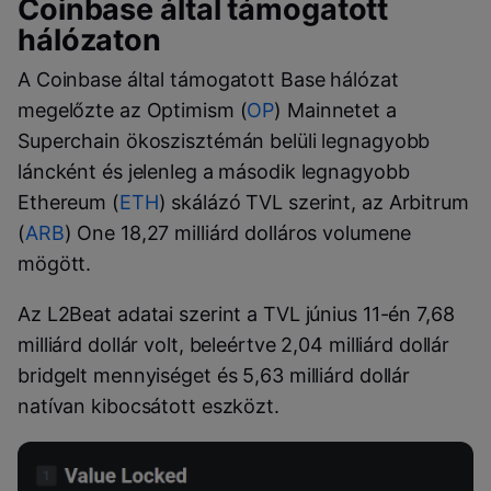
Coinbase által támogatott
hálózaton
A Coinbase által támogatott Base hálózat
megelőzte az Optimism (
OP
) Mainnetet a
Superchain ökoszisztémán belüli legnagyobb
láncként és jelenleg a második legnagyobb
Ethereum (
ETH
) skálázó TVL szerint, az Arbitrum
(
ARB
) One 18,27 milliárd dolláros volumene
mögött.
Az L2Beat adatai szerint a TVL június 11-én 7,68
milliárd dollár volt, beleértve 2,04 milliárd dollár
bridgelt mennyiséget és 5,63 milliárd dollár
natívan kibocsátott eszközt.