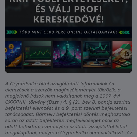
A CryptoFalka által szolgáltatott információk és
elemzések a szerzők magánvéleményét tükrözik, a
megjelenő írások nem valósítanak meg a 2007. évi
CXXXVIII. törvény (Bszt.) 4. § (2). bek 8. pontja szerinti
befektetési elemzést és a 9. pont szerinti befektetési
tanácsadást. Bármely befektetési döntés meghozatala
során az adott befektetés megfelelőségét csak az
adott befektető személyére szabott vizsgálattal lehet
megállapítani, melyre a CryptoFalka nem vállalkozik. Az