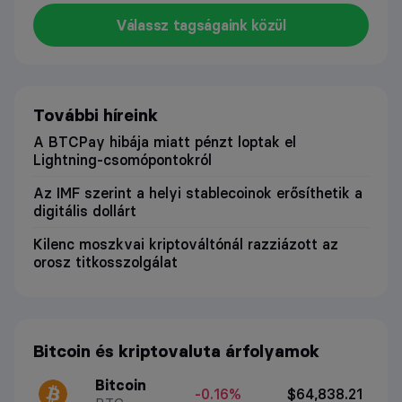
Válassz tagságaink közül
További híreink
A BTCPay hibája miatt pénzt loptak el
Lightning-csomópontokról
Az IMF szerint a helyi stablecoinok erősíthetik a
digitális dollárt
Kilenc moszkvai kriptováltónál razziázott az
orosz titkosszolgálat
Bitcoin és kriptovaluta árfolyamok
Bitcoin
-0.16%
$64,838.21