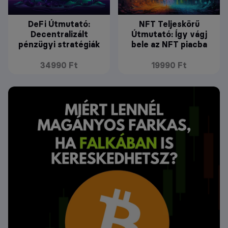
DeFi Útmutató:
NFT Teljeskörű
Decentralizált
Útmutató: Így vágj
pénzügyi stratégiák
bele az NFT piacba
34990 Ft
19990 Ft