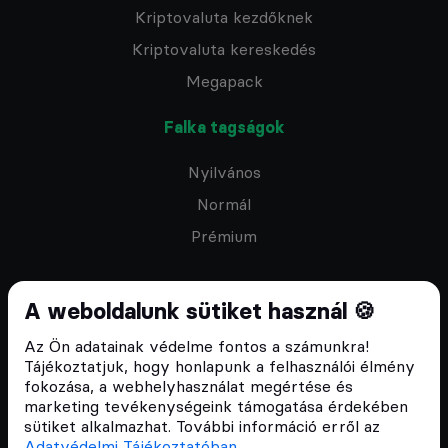
Kriptovaluta kezdőknek
Kriptovaluta kereskedés
Megapack
Falka tagságok
Nyilvános
Normál
Prémium
A weboldalunk sütiket használ 🍪
Az Ön adatainak védelme fontos a számunkra!
Feliratkozom a hírlevélre
Tájékoztatjuk, hogy honlapunk a felhasználói élmény
fokozása, a webhelyhasználat megértése és
marketing tevékenységeink támogatása érdekében
sütiket alkalmazhat. További információ erről az
Adatvédelmi Tájékoztatóban
.