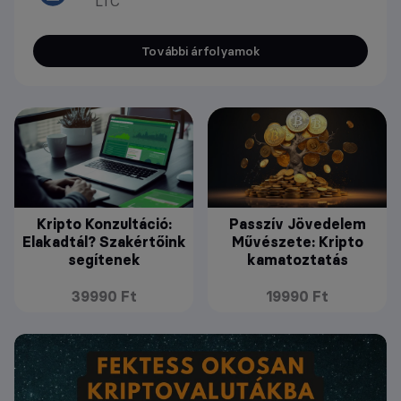
LTC
További árfolyamok
Kripto Konzultáció:
Passzív Jövedelem
Elakadtál? Szakértőink
Művészete: Kripto
segítenek
kamatoztatás
39990 Ft
19990 Ft