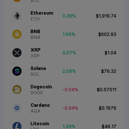
BTC
Ethereum
0.28%
$1,919.74
ETH
BNB
1.56%
$602.93
BNB
XRP
0.07%
$1.04
XRP
Solana
2.08%
$76.32
SOL
Dogecoin
-0.04%
$0.07011
DOGE
Cardano
-0.94%
$0.1976
ADA
Litecoin
1.39%
$46.17