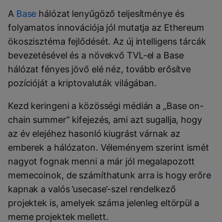
A
Base
hálózat lenyűgöző teljesítménye és
folyamatos innovációja jól mutatja az Ethereum
ökoszisztéma fejlődését. Az új intelligens tárcák
bevezetésével és a növekvő TVL-el a Base
hálózat fényes jövő elé néz, tovább erősítve
pozícióját a kriptovaluták világában.
Kezd keringeni a közösségi médián a „Base on-
chain summer” kifejezés, ami azt sugallja, hogy
az év elejéhez hasonló kiugrást várnak az
emberek a hálózaton. Véleményem szerint ismét
nagyot fognak menni a már jól megalapozott
memecoinok, de számíthatunk arra is hogy erőre
kapnak a valós ’usecase’-szel rendelkező
projektek is, amelyek száma jelenleg eltörpül a
meme projektek mellett.