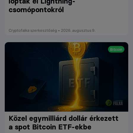
loptak el Lightning-
csomópontokról
Cryptofalka szerkesztőség • 2026. augusztus 9.
Bitcoin
Közel egymilliárd dollár érkezett
a spot Bitcoin ETF-ekbe