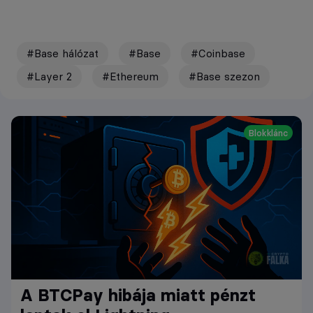
#Base hálózat
#Base
#Coinbase
#Layer 2
#Ethereum
#Base szezon
Blokklánc
A BTCPay hibája miatt pénzt