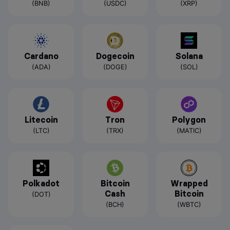
(BNB)
(USDC)
(XRP)
Cardano
Dogecoin
Solana
(ADA)
(DOGE)
(SOL)
Litecoin
Tron
Polygon
(LTC)
(TRX)
(MATIC)
Polkadot
Bitcoin
Wrapped
Cash
Bitcoin
(DOT)
(BCH)
(WBTC)