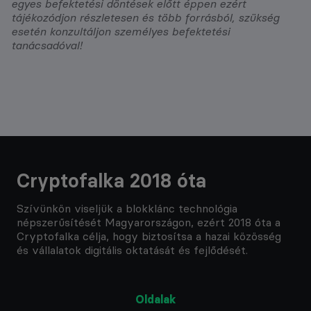
egyes befektetési döntések előtt éppen ezért
tájékozódjon részletesen és több forrásból, szükség
esetén konzultáljon személyes befektetési
tanácsadóval!
Cryptofalka 2018 óta
Szívünkön viseljük a blokklánc technológia
népszerűsítését Magyarországon, ezért 2018 óta a
Cryptofalka célja, hogy biztosítsa a hazai közösség
és vállalatok digitális oktatását és fejlődését.
Oldalak