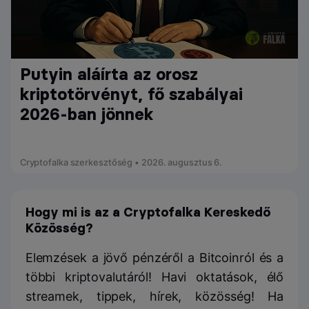
Putyin aláírta az orosz
kriptotörvényt, fő szabályai
2026-ban jönnek
Cryptofalka szerkesztőség • 2026. augusztus 6.
Hogy mi is az a Cryptofalka Kereskedő
Közösség?
Elemzések a jövő pénzéről a Bitcoinról és a
többi kriptovalutáról! Havi oktatások, élő
streamek, tippek, hírek, közösség! Ha