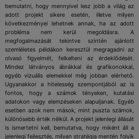
bemutatni, hogy mennyivel lesz jobb a világ az
adott projekt sikere esetén, illetve milyen
következményei lehetnek annak, ha az adott
probléma nem kerül megoldásra. A
megfogalmazását tekintve szintén ajánlott
szemléletes példákon keresztül megragadni az
olvasó figyelmét, felkelteni az érdeklődését.
Mindez látványos ábrákkal és grafikonokkal,
egyéb vizuális elemekkel még jobban elérhető.
Ugyanakkor a hitelesség szempontjából az is
fontos, hogy a számok tényeken, kutatási
adatokon vagy elemzéseken alapuljanak. Egyéb
esetben azok nem mások, mint puszta számok,
különösebb érték nélkül. A projekt jelenlegi állását
is ismertetni kell, bemutatva, hogy miként áll a
jelenlegi fejlesztés, milyen stratégia mentén folyik