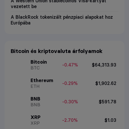
A Western Union stablecoinos Visa-kártyát
vezetett be
A BlackRock tokenizált pénzpiaci alapokat hoz
Európába
Bitcoin és kriptovaluta árfolyamok
Bitcoin
-0.47%
$64,313.93
BTC
Ethereum
-0.29%
$1,902.62
ETH
BNB
-0.30%
$591.78
BNB
XRP
-2.70%
$1.03
XRP