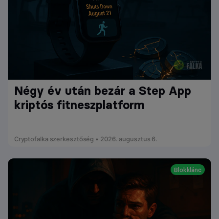
Négy év után bezár a Step App
kriptós fitneszplatform
Cryptofalka szerkesztőség • 2026. augusztus 6.
Blokklánc