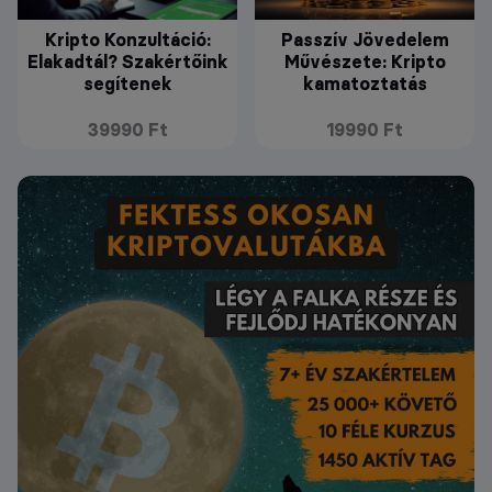
Kripto Konzultáció:
Passzív Jövedelem
Elakadtál? Szakértőink
Művészete: Kripto
segítenek
kamatoztatás
39990 Ft
19990 Ft