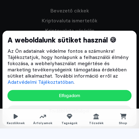
Bevezető cikkek
Kriptovaluta ismertetők
Kriptovaluta vásárlás
A weboldalunk sütiket használ 🍪
Oktató anyagok
Discord közösség
Az Ön adatainak védelme fontos a számunkra!
Tájékoztatjuk, hogy honlapunk a felhasználói élmény
fokozása, a webhelyhasználat megértése és
Csomagajánlatok
marketing tevékenységeink támogatása érdekében
sütiket alkalmazhat. További információ erről az
Kriptovaluta kezdőknek
Adatvédelmi Tájékoztatóban
.
Kriptovaluta kereskedés
Elfogadom
Megapack
További lehetőségek
Falka tagságok
Kezdőknek
Árfolyamok
Tagságok
Tőzsdék
Shop
Nyilvános
Normál