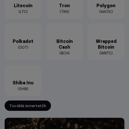
Litecoin
Tron
Polygon
(LTC)
(TRX)
(MATIC)
Polkadot
Bitcoin
Wrapped
Cash
Bitcoin
(DOT)
(BCH)
(WBTC)
Shiba Inu
(SHIB)
További ismertetők