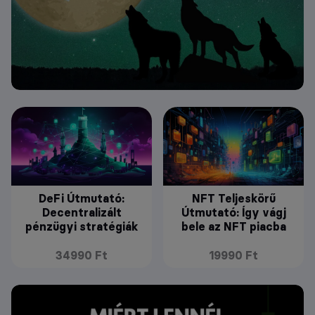
DeFi Útmutató:
NFT Teljeskörű
Decentralizált
Útmutató: Így vágj
pénzügyi stratégiák
bele az NFT piacba
34990 Ft
19990 Ft