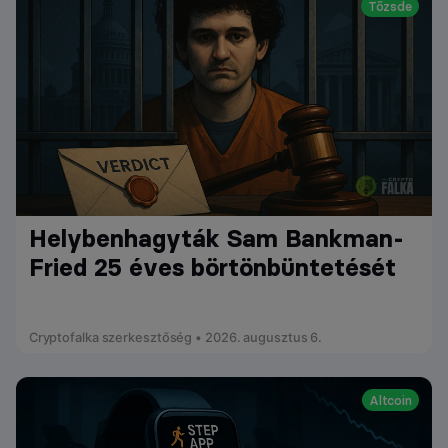
Tőzsde
Helybenhagyták Sam Bankman-
Fried 25 éves börtönbüntetését
Cryptofalka szerkesztőség • 2026. augusztus 6.
Altcoin