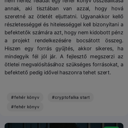
nem nehéz feladat egy fehér könyv összeállítása
annak, aki tisztában van azzal, hogy hová
szeretné az ötletét eljuttatni. Ugyanakkor kellő
részletességgel és hitelességgel kell bizonyítani a
befektetők számára azt, hogy nem kidobott pénz
a projekt rendelkezésére bocsátott összeg.
Hiszen egy forrás gyűjtés, akkor sikeres, ha
mindegyik fél jól jár. A fejlesztő megszerzi az
ötletei megvalósításához szükséges forrásokat, a
befektető pedig idővel haszonra tehet szert.
#fehér könyv
#cryptofalka start
#fehér könyv