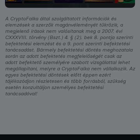
A CryptoFalka által szolgáltatott információk és
elemzések a szerzők magánvéleményét tükrözik, a
megjelenő írások nem valósítanak meg a 2007. évi
CXXXVIII. törvény (Bszt.) 4. § (2). bek 8. pontja szerinti
befektetési elemzést és a 9. pont szerinti befektetési
tanácsadást. Bármely befektetési döntés meghozatala
során az adott befektetés megfelelőségét csak az
adott befektető személyére szabott vizsgálattal lehet
megállapítani, melyre a CryptoFalka nem vállalkozik. Az
egyes befektetési döntések előtt éppen ezért
tájékozódjon részletesen és több forrásból, szükség
esetén konzultáljon személyes befektetési
tanácsadóval!