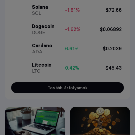
Solana
-1.81%
$72.66
SOL
Dogecoin
-1.62%
$0.06892
DOGE
Cardano
6.61%
$0.2039
ADA
Litecoin
0.42%
$45.43
LTC
További árfolyamok