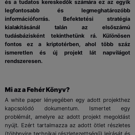
és a tudatos kereskedők számára ez az egyik
legfontosabb és legmeghatározóbb
információforrás. Befektetési stratégia
kialakításánál talán az elsőszámú
tudásbázisként tekinthetünk rá. Különösen
fontos ez a kriptotérben, ahol több száz
ismeretlen és új projekt lát napvilágot
rendszeresen.
Mi az a Fehér Könyv?
A white paper lényegében egy adott projekthez
kapcsolódó dokumentum. Ismertet egy
problémát, amelyre az adott projekt megoldást
nyújt. Ezért tartalmazza az adott ötlet részletes
(többnyire technikai részletezettségű) leírását és