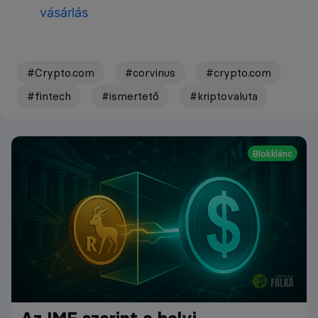
vásárlás
#Crypto.com
#corvinus
#crypto.com
#fintech
#ismertető
#kriptovaluta
Blokklánc