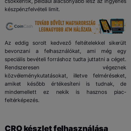
csökkentik, például alacsonyabb lesz az ingyenes
készpénzfelvételi limit.
Az eddig sorolt kedvező feltételekkel sikerült
bevonzani a felhasználókat, ami még egy
speciális bevételi forráshoz tudta juttatni a céget.
Rendszeresen végeznek
közvéleménykutatásokat, illetve felméréseket,
amiket később értékesíteni is tudnak, de
mindemellett ez nekik is hasznos piac-
feltérképezés.
CRO készlet felhasználása