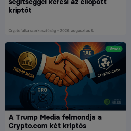
segítséggel keresi az ellopott
kriptót
Cryptofalka szerkesztőség • 2026. augusztus 8.
Tőzsde
A Trump Media felmondja a
Crypto.com két kriptós