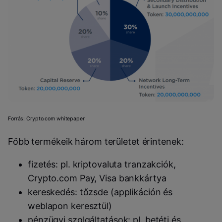
Forrás: Crypto.com whitepaper
Főbb termékeik három területet érintenek:
fizetés: pl. kriptovaluta tranzakciók,
Crypto.com Pay, Visa bankkártya
kereskedés: tőzsde (applikáción és
weblapon keresztül)
pénzügyi szolgáltatások: pl. betéti és