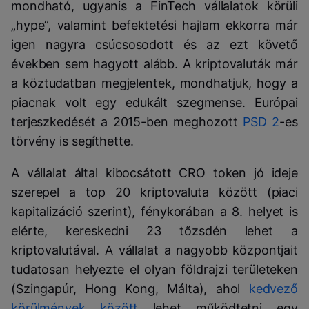
mondható, ugyanis a FinTech vállalatok körüli
„hype”, valamint befektetési hajlam ekkorra már
igen nagyra csúcsosodott és az ezt követő
években sem hagyott alább. A kriptovaluták már
a köztudatban megjelentek, mondhatjuk, hogy a
piacnak volt egy edukált szegmense. Európai
terjeszkedését a 2015-ben meghozott
PSD 2
-es
törvény is segíthette.
A vállalat által kibocsátott CRO token jó ideje
szerepel a top 20 kriptovaluta között (piaci
kapitalizáció szerint), fénykorában a 8. helyet is
elérte, kereskedni 23 tőzsdén lehet a
kriptovalutával. A vállalat a nagyobb központjait
tudatosan helyezte el olyan földrajzi területeken
(Szingapúr, Hong Kong, Málta), ahol
kedvező
körülmények között
lehet működtetni egy