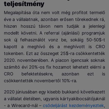
teljesítmény
Megalapítása óta nem volt még profitot termelő
éve a vállalatnak, azonban erősen törekednek rá,
hiszen hosszú távon nem tudják a jelenlegi
modellt követni. A referral (ajánlási) programjuk
sok új felhasználót vonz be, sokáig 50-50$-t
kapott a meghívó és a meghívott is CRO
tokenben. Ezt az összeget 25$-ra csökkentették
2020. novemberében. A piacon igencsak soknak
számító évi 20%-os fix hozamot lehetett elérni a
CRO befektetésekre, azonban ezt is
csökkentették novembertől 10%-ra.
2020 júniusában egy kisebb bukkanó következett
a vállalat életében, ugyanis kártyakibocsátójuknál
- a Wirecard-nál –
csődeljárást kezdeményeztek
,