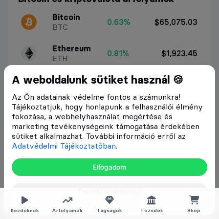
Bitcoin
0.63%
$65,075.03
BTC
Ethereum
0.81%
$1,923.45
ETH
A weboldalunk sütiket használ 🍪
BNB
2.17%
$604.23
BNB
Az Ön adatainak védelme fontos a számunkra!
Tájékoztatjuk, hogy honlapunk a felhasználói élmény
XRP
3.09%
$1.05
fokozása, a webhelyhasználat megértése és
XRP
marketing tevékenységeink támogatása érdekében
sütiket alkalmazhat. További információ erről az
Solana
Adatvédelmi Tájékoztatóban
.
4.27%
$76.35
SOL
Elfogadom
Dogecoin
2.46%
$0.07124
DOGE
További lehetőségek
Cardano
1.04%
$0.1997
Kezdőknek
Árfolyamok
Tagságok
Tőzsdék
Shop
ADA