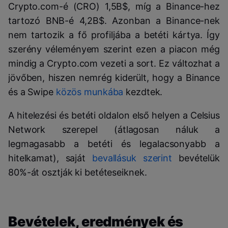
Crypto.com-é (CRO) 1,5B$, míg a Binance-hez
tartozó BNB-é 4,2B$. Azonban a Binance-nek
nem tartozik a fő profiljába a betéti kártya. Így
szerény véleményem szerint ezen a piacon még
mindig a Crypto.com vezeti a sort. Ez változhat a
jövőben, hiszen nemrég kiderült, hogy a Binance
és a Swipe
közös munkába
kezdtek.
A hitelezési és betéti oldalon első helyen a Celsius
Network szerepel (átlagosan náluk a
legmagasabb a betéti és legalacsonyabb a
hitelkamat), saját
bevallásuk szerint
bevételük
80%-át osztják ki betéteseiknek.
Bevételek, eredmények és