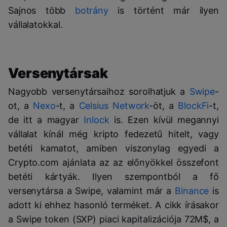
Sajnos több
botrány
is történt már ilyen
vállalatokkal.
Versenytársak
Nagyobb versenytársaihoz sorolhatjuk a
Swipe
-
ot, a
Nexo
-t, a
Celsius Network
-öt, a
BlockFi
-t,
de itt a magyar
Inlock
is. Ezen kívül megannyi
vállalat kínál még kripto fedezetű hitelt, vagy
betéti kamatot, amiben viszonylag egyedi a
Crypto.com ajánlata az az előnyökkel összefont
betéti kártyák. Ilyen szempontból a fő
versenytársa a Swipe, valamint már a
Binance
is
adott ki ehhez hasonló terméket. A cikk írásakor
a Swipe token (SXP) piaci kapitalizációja 72M$, a