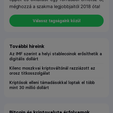
méghozzá a szakma legjobbjaitól 2018 óta!
Válassz tagságaink közül
További híreink
Az IMF szerint a helyi stablecoinok erősíthetik a
digitális dollárt
Kilenc moszkvai kriptováltónál razziázott az
orosz titkosszolgálat
Kriptósok elleni támadásokkal loptak el több
mint 30 millió dollárt
Bitcoin és kriptovaluta árfolyamok