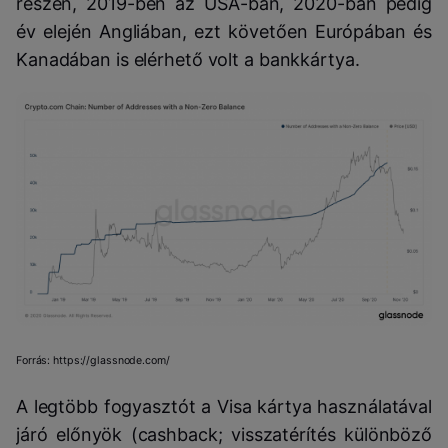
részén, 2019-ben az USA-ban, 2020-ban pedig
év elején Angliában, ezt követően Európában és
Kanadában is elérhető volt a bankkártya.
Forrás: https://glassnode.com/
A legtöbb fogyasztót a Visa kártya használatával
járó előnyök (cashback; visszatérítés különböző