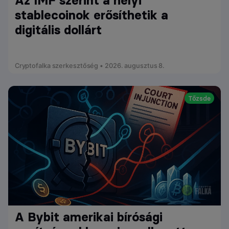
Az IMF szerint a helyi
stablecoinok erősíthetik a
digitális dollárt
Cryptofalka szerkesztőség • 2026. augusztus 8.
Tőzsde
A Bybit amerikai bírósági