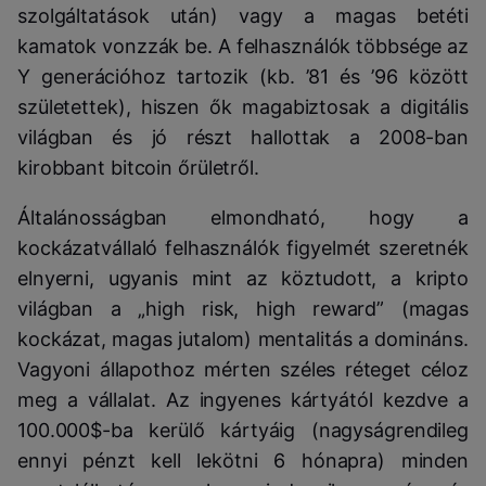
szolgáltatások után) vagy a magas betéti
kamatok vonzzák be. A felhasználók többsége az
Y generációhoz tartozik (kb. ’81 és ’96 között
születettek), hiszen ők magabiztosak a digitális
világban és jó részt hallottak a 2008-ban
kirobbant bitcoin őrületről.
Általánosságban elmondható, hogy a
kockázatvállaló felhasználók figyelmét szeretnék
elnyerni, ugyanis mint az köztudott, a kripto
világban a „high risk, high reward” (magas
kockázat, magas jutalom) mentalitás a domináns.
Vagyoni állapothoz mérten széles réteget céloz
meg a vállalat. Az ingyenes kártyától kezdve a
100.000$-ba kerülő kártyáig (nagyságrendileg
ennyi pénzt kell lekötni 6 hónapra) minden