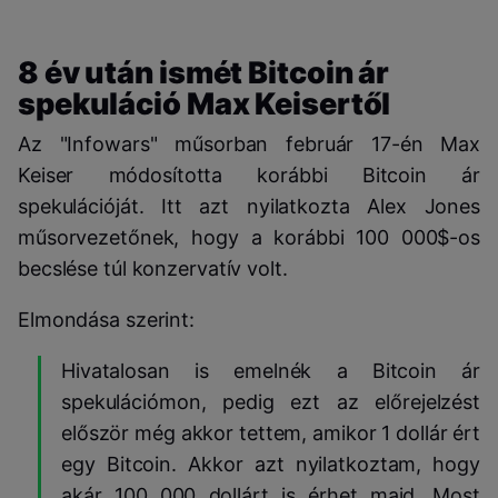
8 év után ismét Bitcoin ár
spekuláció Max Keisertől
Az "Infowars" műsorban február 17-én Max
Keiser módosította korábbi Bitcoin ár
spekulációját. Itt azt nyilatkozta Alex Jones
műsorvezetőnek, hogy a korábbi 100 000$-os
becslése túl konzervatív volt.
Elmondása szerint:
Hivatalosan is emelnék a Bitcoin ár
spekulációmon, pedig ezt az előrejelzést
először még akkor tettem, amikor 1 dollár ért
egy Bitcoin. Akkor azt nyilatkoztam, hogy
akár 100 000 dollárt is érhet majd. Most