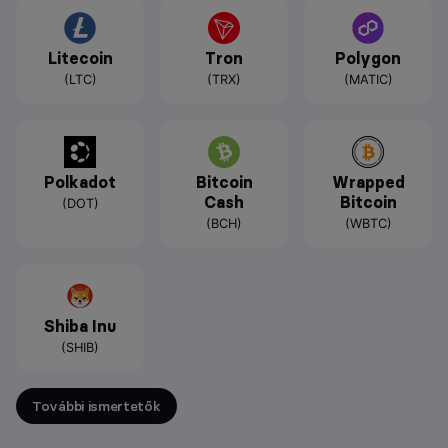
Litecoin
Tron
Polygon
(LTC)
(TRX)
(MATIC)
Polkadot
Bitcoin
Wrapped
Cash
Bitcoin
(DOT)
(BCH)
(WBTC)
Shiba Inu
(SHIB)
További ismertetők