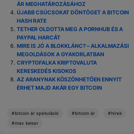
ÁR MEGHATÁROZÁSÁHOZ
ÚJABB CSÚCSOKAT DÖNTÖGET A BITCOIN
HASH RATE
TETHER OLDOTTA MEG A PORNHUB ÉS A
PAYPAL HARCÁT
MIRE IS JÓ A BLOKKLÁNC? – ALKALMAZÁSI
MEGOLDÁSOK A GYAKORLATBAN
CRYPTOFALKA KRIPTOVALUTA
KERESKEDÉS KISOKOS
AZ ARANYNAK KÖSZÖNHETŐEN ENNYIT
ÉRHET MAJD AKÁR EGY BITCOIN
#bitcoin ár spekuláció
#bitcoin ár
#hírek
#max keiser