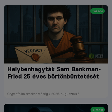
Tőzsde
Helybenhagyták Sam Bankman-
Fried 25 éves börtönbüntetését
Cryptofalka szerkesztőség • 2026. augusztus 6.
Altcoin