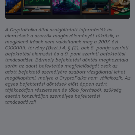
A CryptoFalka által szolgáltatott információk és
elemzések a szerzők magánvéleményét tükrözik, a
megjelenő írások nem valósítanak meg a 2007. évi
CXXXVIII. törvény (Bszt.) 4. § (2). bek 8. pontja szerinti
befektetési elemzést és a 9. pont szerinti befektetési
tanácsadást. Bármely befektetési döntés meghozatala
során az adott befektetés megfelelőségét csak az
adott befektető személyére szabott vizsgálattal lehet
megállapítani, melyre a CryptoFalka nem vállalkozik. Az
egyes befektetési döntések előtt éppen ezért
tájékozódjon részletesen és több forrásból, szükség
esetén konzultáljon személyes befektetési
tanácsadóval!