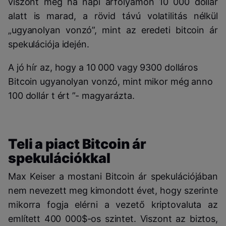
viszont még ha napi árfolyamon 10 000 dollár
alatt is marad, a rövid távú volatilitás nélkül
„ugyanolyan vonzó”, mint az eredeti bitcoin ár
spekulációja idején.
A jó hír az, hogy a 10 000 vagy 9300 dolláros
Bitcoin ugyanolyan vonzó, mint mikor még anno
100 dollár t ért ”- magyarázta.
Teli a piact Bitcoin ár
spekulációkkal
Max Keiser a mostani Bitcoin ár spekulációjában
nem nevezett meg kimondott évet, hogy szerinte
mikorra fogja elérni a vezető kriptovaluta az
említett 400 000$-os szintet. Viszont az biztos,