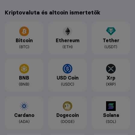
Kriptovaluta és altcoin ismertetők
Bitcoin
Ethereum
Tether
(BTC)
(ETH)
(USDT)
BNB
USD Coin
Xrp
(BNB)
(USDC)
(XRP)
Cardano
Dogecoin
Solana
(ADA)
(DOGE)
(SOL)