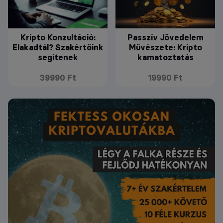
Kripto Konzultáció:
Passzív Jövedelem
Elakadtál? Szakértőink
Művészete: Kripto
segítenek
kamatoztatás
39990 Ft
19990 Ft