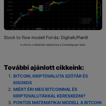
Stock to flow modell Forrás: Digitalk/PlanB
A cikk és a háttérkép tulajdonosa a Cointelegraph oldal.
További ajánlott cikkeink:
BITCOIN, KRIPTOVALUTA SZÓTÁR ÉS
KISOKOS
MIÉRT ÉRI MEG BITCOINNAL ÉS
KRIPTOVALUTÁKKAL KERESKEDNI?
PONTOS MATEMATIKAI MODELL A BITCOIN