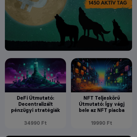
DeFi Útmutató:
NFT Teljeskörű
Decentralizált
Útmutató: Így vágj
pénzügyi stratégiák
bele az NFT piacba
34990 Ft
19990 Ft