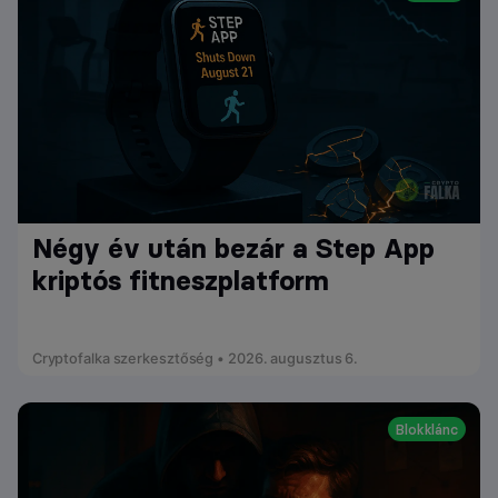
Négy év után bezár a Step App
kriptós fitneszplatform
Cryptofalka szerkesztőség • 2026. augusztus 6.
Blokklánc