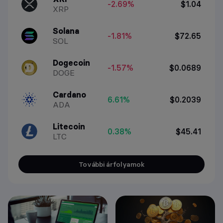
-2.69%
$1.04
XRP
Solana
-1.81%
$72.65
SOL
Dogecoin
-1.57%
$0.0689
DOGE
Cardano
6.61%
$0.2039
ADA
Litecoin
0.38%
$45.41
LTC
További árfolyamok