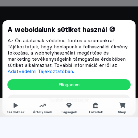
Cryptofalka 2018 óta
A weboldalunk sütiket használ 🍪
Szívünkön viseljük a blokklánc technológia
Az Ön adatainak védelme fontos a számunkra!
népszerűsítését Magyarországon, ezért 2018 óta a
Tájékoztatjuk, hogy honlapunk a felhasználói élmény
Cryptofalka célja, hogy biztosítsa a hazai közösség
fokozása, a webhelyhasználat megértése és
és vállalatok digitális oktatását és fejlődését.
marketing tevékenységeink támogatása érdekében
sütiket alkalmazhat. További információ erről az
Adatvédelmi Tájékoztatóban
.
Oldalak
Elfogadom
Hírek
További lehetőségek
Árfolyamok
Rólunk
Kezdőknek
Árfolyamok
Tagságok
Tőzsdék
Shop
Karrier
Media