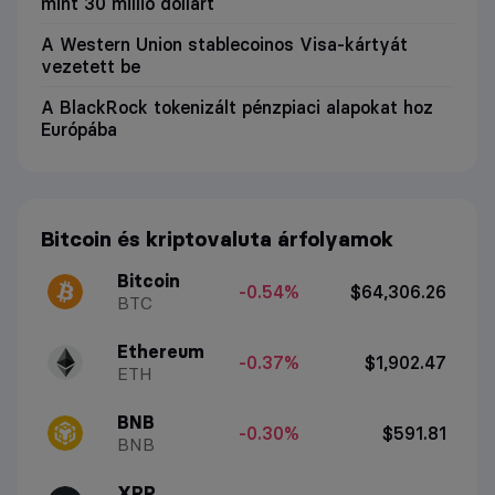
mint 30 millió dollárt
A Western Union stablecoinos Visa-kártyát
vezetett be
A BlackRock tokenizált pénzpiaci alapokat hoz
Európába
Bitcoin és kriptovaluta árfolyamok
Bitcoin
-0.54%
$64,306.26
BTC
Ethereum
-0.37%
$1,902.47
ETH
BNB
-0.30%
$591.81
BNB
XRP