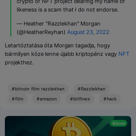
crypto or NFT project bearing my name or
likeness is a scam that I do not endorse.
— Heather "Razzlekhan" Morgan
(@HeatherReyhan)
August 23, 2022
Letartóztatása óta Morgan tagadja, hogy
bármilyen köze lenne újabb kriptopénz vagy
NFT
projekthez.
#bitcoin film razzlekhan
#Razzlekhan
#film
#amazon
#bitfinex
#hack
Bitcoin