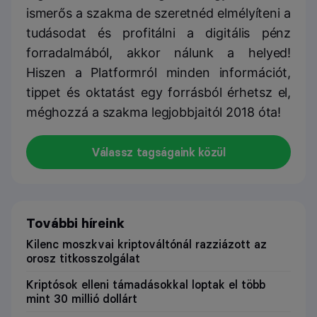
ismerős a szakma de szeretnéd elmélyíteni a
tudásodat és profitálni a digitális pénz
forradalmából, akkor nálunk a helyed!
Hiszen a Platformról minden információt,
tippet és oktatást egy forrásból érhetsz el,
méghozzá a szakma legjobbjaitól 2018 óta!
Válassz tagságaink közül
További híreink
Kilenc moszkvai kriptováltónál razziázott az
orosz titkosszolgálat
Kriptósok elleni támadásokkal loptak el több
mint 30 millió dollárt