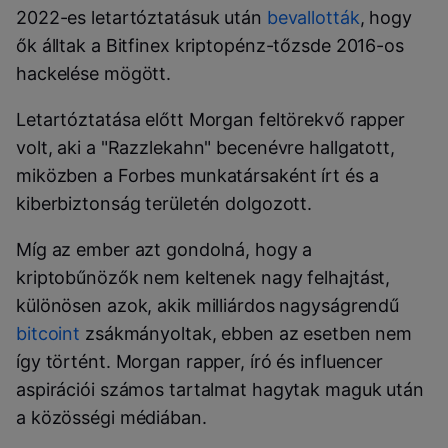
2022-es letartóztatásuk után
bevallották
, hogy
ők álltak a Bitfinex kriptopénz-tőzsde 2016-os
hackelése mögött.
Letartóztatása előtt Morgan feltörekvő rapper
volt, aki a "Razzlekahn" becenévre hallgatott,
miközben a Forbes munkatársaként írt és a
kiberbiztonság területén dolgozott.
Míg az ember azt gondolná, hogy a
kriptobűnözők nem keltenek nagy felhajtást,
különösen azok, akik milliárdos nagyságrendű
bitcoint
zsákmányoltak, ebben az esetben nem
így történt. Morgan rapper, író és influencer
aspirációi számos tartalmat hagytak maguk után
a közösségi médiában.