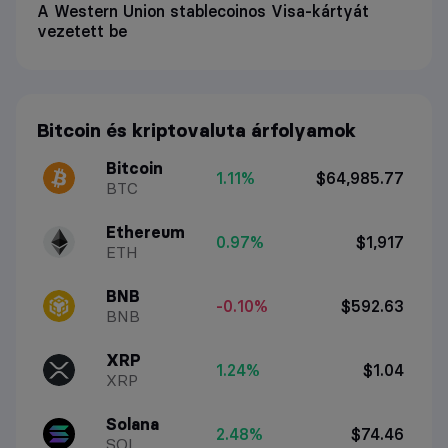
A Western Union stablecoinos Visa-kártyát
vezetett be
Bitcoin és kriptovaluta árfolyamok
Bitcoin
1.11%
$64,985.77
BTC
Ethereum
0.97%
$1,917
ETH
BNB
-0.10%
$592.63
BNB
XRP
1.24%
$1.04
XRP
Solana
2.48%
$74.46
SOL