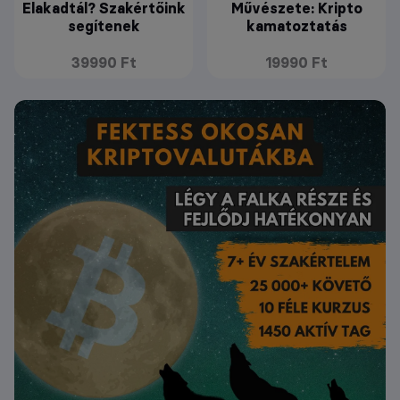
Elakadtál? Szakértőink
Művészete: Kripto
segítenek
kamatoztatás
39990 Ft
19990 Ft