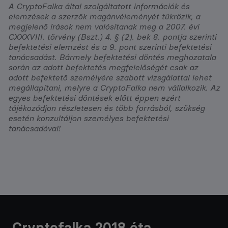
A CryptoFalka által szolgáltatott információk és
elemzések a szerzők magánvéleményét tükrözik, a
megjelenő írások nem valósítanak meg a 2007. évi
CXXXVIII. törvény (Bszt.) 4. § (2). bek 8. pontja szerinti
befektetési elemzést és a 9. pont szerinti befektetési
tanácsadást. Bármely befektetési döntés meghozatala
során az adott befektetés megfelelőségét csak az
adott befektető személyére szabott vizsgálattal lehet
megállapítani, melyre a CryptoFalka nem vállalkozik. Az
egyes befektetési döntések előtt éppen ezért
tájékozódjon részletesen és több forrásból, szükség
esetén konzultáljon személyes befektetési
tanácsadóval!
Cryptofalka 2018 óta