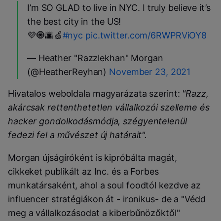
I’m SO GLAD to live in NYC. I truly believe it’s
the best city in the US!
💜🧿🌆🍏
#nyc
pic.twitter.com/6RWPRViOY8
— Heather "Razzlekhan" Morgan
(@HeatherReyhan)
November 23, 2021
Hivatalos weboldala magyarázata szerint:
"Razz,
akárcsak rettenthetetlen vállalkozói szelleme és
hacker gondolkodásmódja, szégyentelenül
fedezi fel a művészet új határait".
Morgan újságíróként is kipróbálta magát,
cikkeket publikált az Inc. és a Forbes
munkatársaként, ahol a soul foodtól kezdve az
influencer stratégiákon át - ironikus- de a "Védd
meg a vállalkozásodat a kiberbűnözőktől"