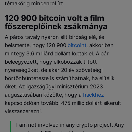
témakörig mindenről írt.
120 900 bitcoin volt a film
főszereplőinek zsákmánya
A páros tavaly nyáron állt bíróság elé, és
beismerte, hogy 120 900
bitcoint
, akkoriban
mintegy 3,6 milliárd dollárt loptak el. A pár
beleegyezett, hogy elkobozzák tiltott
nyereségüket, de akár 20 év szövetségi
börtönbüntetésre is számíthatnak, ha elítélik
őket. Az igazságügyi minisztérium 2023
augusztusában közölte, hogy a
hackhez
kapcsolódóan további 475 millió dollárt sikerült
visszaszerezni.
I am not involved in any crypto project. Any