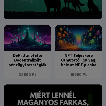
DeFi Útmutató:
NFT Teljeskörű
Decentralizált
Útmutató: Így vágj
pénzügyi stratégiák
bele az NFT piacba
34990 Ft
19990 Ft