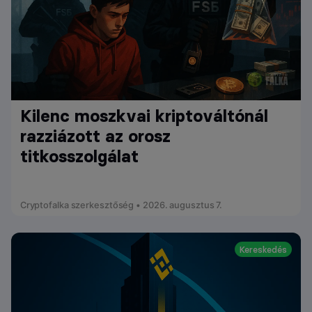
Kilenc moszkvai kriptováltónál
razziázott az orosz
titkosszolgálat
Cryptofalka szerkesztőség • 2026. augusztus 7.
Kereskedés