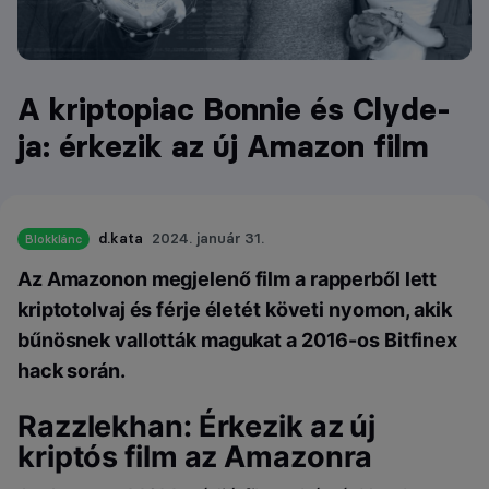
A kriptopiac Bonnie és Clyde-
ja: érkezik az új Amazon film
d.kata
2024. január 31.
Blokklánc
Az Amazonon megjelenő film a rapperből lett
kriptotolvaj és férje életét követi nyomon, akik
bűnösnek vallották magukat a 2016-os Bitfinex
hack során.
Razzlekhan: Érkezik az új
kriptós film az Amazonra