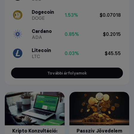
Dogecoin
1.53%
$0.07018
DOGE
Cardano
0.85%
$0.2015
ADA
Litecoin
0.03%
$45.55
LTC
További árfolyamok
Kripto Konzultáció:
Passzív Jövedelem