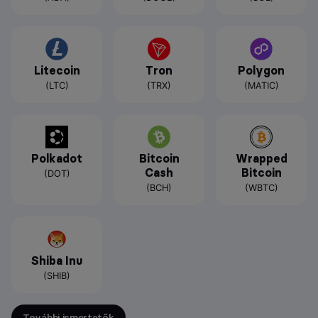
Litecoin
Tron
Polygon
(LTC)
(TRX)
(MATIC)
Polkadot
Bitcoin
Wrapped
Cash
Bitcoin
(DOT)
(BCH)
(WBTC)
Shiba Inu
(SHIB)
További ismertetők