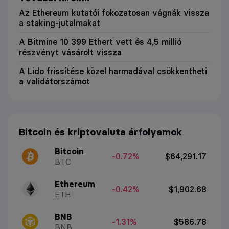
Az Ethereum kutatói fokozatosan vágnák vissza
a staking-jutalmakat
A Bitmine 10 399 Ethert vett és 4,5 millió
részvényt vásárolt vissza
A Lido frissítése közel harmadával csökkentheti
a validátorszámot
Bitcoin és kriptovaluta árfolyamok
Bitcoin
-0.72%
$64,291.17
BTC
Ethereum
-0.42%
$1,902.68
ETH
BNB
-1.31%
$586.78
BNB