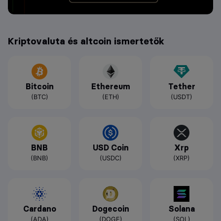
Kriptovaluta és altcoin ismertetők
Bitcoin
Ethereum
Tether
(BTC)
(ETH)
(USDT)
BNB
USD Coin
Xrp
(BNB)
(USDC)
(XRP)
Cardano
Dogecoin
Solana
(ADA)
(DOGE)
(SOL)