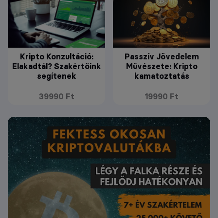
Kripto Konzultáció:
Passzív Jövedelem
Elakadtál? Szakértőink
Művészete: Kripto
segítenek
kamatoztatás
39990 Ft
19990 Ft