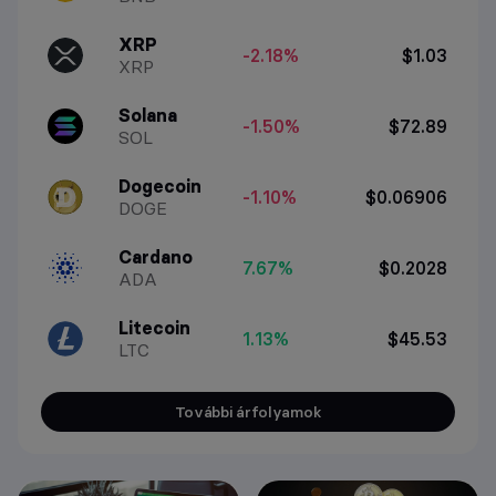
XRP
-2.18%
$1.03
XRP
Solana
-1.50%
$72.89
SOL
Dogecoin
-1.10%
$0.06906
DOGE
Cardano
7.67%
$0.2028
ADA
Litecoin
1.13%
$45.53
LTC
További árfolyamok