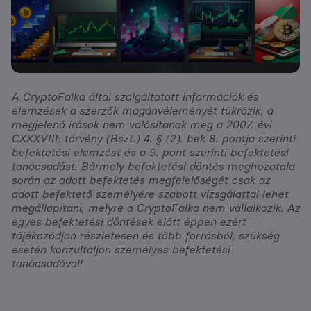
A CryptoFalka által szolgáltatott információk és
elemzések a szerzők magánvéleményét tükrözik, a
megjelenő írások nem valósítanak meg a 2007. évi
CXXXVIII. törvény (Bszt.) 4. § (2). bek 8. pontja szerinti
befektetési elemzést és a 9. pont szerinti befektetési
tanácsadást. Bármely befektetési döntés meghozatala
során az adott befektetés megfelelőségét csak az
adott befektető személyére szabott vizsgálattal lehet
megállapítani, melyre a CryptoFalka nem vállalkozik. Az
egyes befektetési döntések előtt éppen ezért
tájékozódjon részletesen és több forrásból, szükség
esetén konzultáljon személyes befektetési
tanácsadóval!