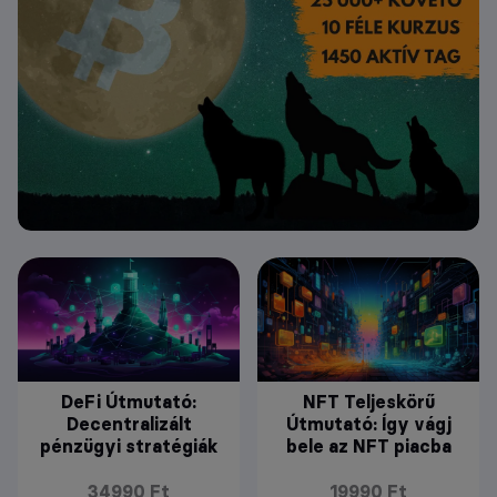
DeFi Útmutató:
NFT Teljeskörű
Decentralizált
Útmutató: Így vágj
pénzügyi stratégiák
bele az NFT piacba
34990 Ft
19990 Ft