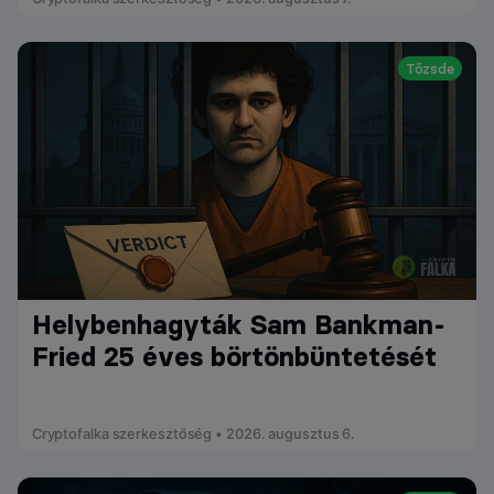
Tőzsde
Helybenhagyták Sam Bankman-
Fried 25 éves börtönbüntetését
Cryptofalka szerkesztőség • 2026. augusztus 6.