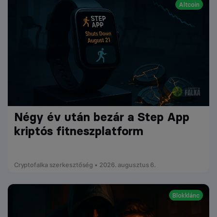
Altcoin
Négy év után bezár a Step App
kriptós fitneszplatform
Cryptofalka szerkesztőség • 2026. augusztus 6.
Blokklánc