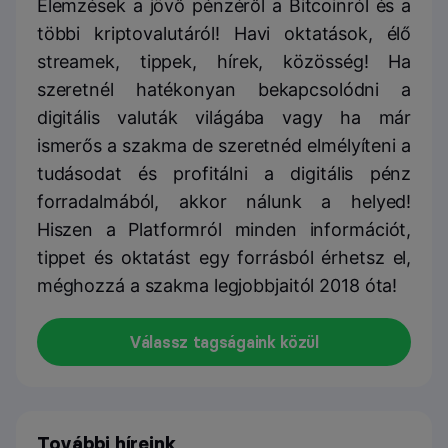
Elemzések a jövő pénzéről a Bitcoinról és a
többi kriptovalutáról! Havi oktatások, élő
streamek, tippek, hírek, közösség! Ha
szeretnél hatékonyan bekapcsolódni a
digitális valuták világába vagy ha már
ismerős a szakma de szeretnéd elmélyíteni a
tudásodat és profitálni a digitális pénz
forradalmából, akkor nálunk a helyed!
Hiszen a Platformról minden információt,
tippet és oktatást egy forrásból érhetsz el,
méghozzá a szakma legjobbjaitól 2018 óta!
Válassz tagságaink közül
További híreink