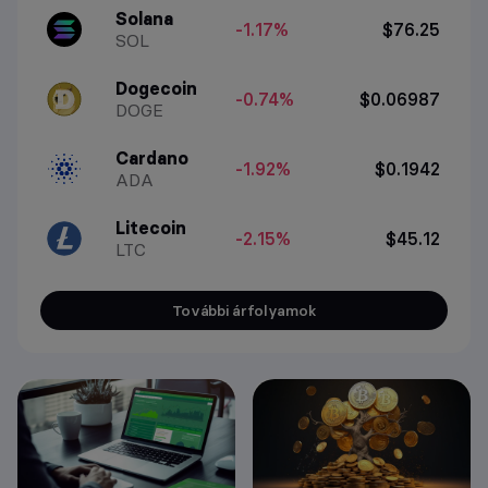
Solana
-1.17%
$76.25
SOL
Dogecoin
-0.74%
$0.06987
DOGE
Cardano
-1.92%
$0.1942
ADA
Litecoin
-2.15%
$45.12
LTC
További árfolyamok