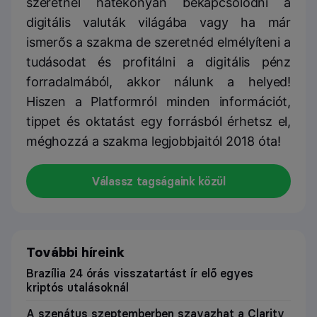
szeretnél hatékonyan bekapcsolódni a
digitális valuták világába vagy ha már
ismerős a szakma de szeretnéd elmélyíteni a
tudásodat és profitálni a digitális pénz
forradalmából, akkor nálunk a helyed!
Hiszen a Platformról minden információt,
tippet és oktatást egy forrásból érhetsz el,
méghozzá a szakma legjobbjaitól 2018 óta!
Válassz tagságaink közül
További híreink
Brazília 24 órás visszatartást ír elő egyes
kriptós utalásoknál
A szenátus szeptemberben szavazhat a Clarity