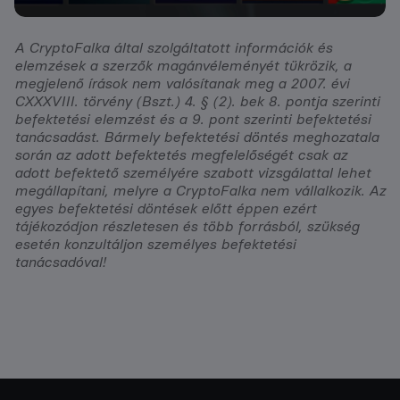
A CryptoFalka által szolgáltatott információk és
elemzések a szerzők magánvéleményét tükrözik, a
megjelenő írások nem valósítanak meg a 2007. évi
CXXXVIII. törvény (Bszt.) 4. § (2). bek 8. pontja szerinti
befektetési elemzést és a 9. pont szerinti befektetési
tanácsadást. Bármely befektetési döntés meghozatala
során az adott befektetés megfelelőségét csak az
adott befektető személyére szabott vizsgálattal lehet
megállapítani, melyre a CryptoFalka nem vállalkozik. Az
egyes befektetési döntések előtt éppen ezért
tájékozódjon részletesen és több forrásból, szükség
esetén konzultáljon személyes befektetési
tanácsadóval!