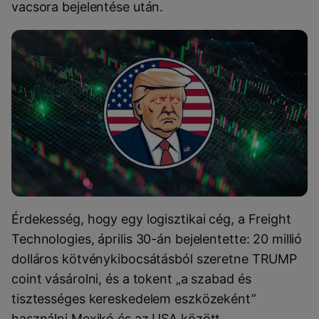
vacsora bejelentése után.
Érdekesség, hogy egy logisztikai cég, a Freight
Technologies, április 30-án bejelentette: 20 millió
dolláros kötvénykibocsátásból szeretne TRUMP
coint vásárolni, és a tokent „a szabad és
tisztességes kereskedelem eszközeként”
használni Mexikó és az USA között.