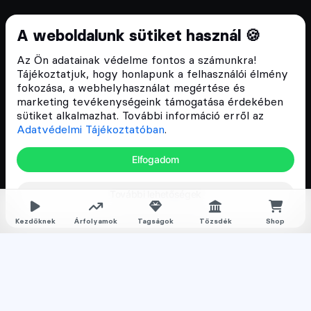
Cryptofalka 2018 óta
A weboldalunk sütiket használ 🍪
Szívünkön viseljük a blokklánc technológia
Az Ön adatainak védelme fontos a számunkra!
népszerűsítését Magyarországon, ezért 2018 óta a
Tájékoztatjuk, hogy honlapunk a felhasználói élmény
Cryptofalka célja, hogy biztosítsa a hazai közösség
fokozása, a webhelyhasználat megértése és
és vállalatok digitális oktatását és fejlődését.
marketing tevékenységeink támogatása érdekében
sütiket alkalmazhat. További információ erről az
Adatvédelmi Tájékoztatóban
.
Oldalak
Elfogadom
Hírek
További lehetőségek
Árfolyamok
Rólunk
Kezdőknek
Árfolyamok
Tagságok
Tőzsdék
Shop
Karrier
Media
Oktatás