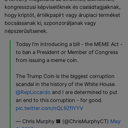
kongresszusi képviselőknek és családtagjaiknak,
hogy kriptót, értékpapírt vagy árupiaci terméket
bocsássanak ki, szponzoráljanak vagy
népszerűsítsenek.
Today I’m introducing a bill - the MEME Act -
to ban a President or Member of Congress
from issuing a meme coin.
The Trump Coin is the biggest corruption
scandal in the history of the White House.
@RepLiccardo
and I are determined to put
an end to this corruption - for good.
pic.twitter.com/nQL9ZfIYYV
— Chris Murphy 🟧 (@ChrisMurphyCT)
May