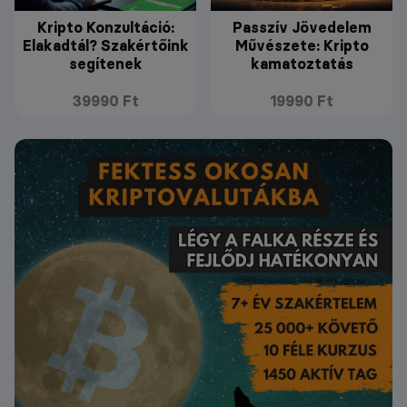
Kripto Konzultáció:
Passzív Jövedelem
Elakadtál? Szakértőink
Művészete: Kripto
segítenek
kamatoztatás
39990 Ft
19990 Ft