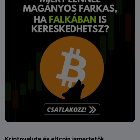
Kriptovaluta és altcoin ismertetők