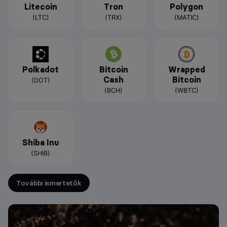
Litecoin
Tron
Polygon
(LTC)
(TRX)
(MATIC)
Polkadot
Bitcoin
Wrapped
Cash
Bitcoin
(DOT)
(BCH)
(WBTC)
Shiba Inu
(SHIB)
További ismertetők