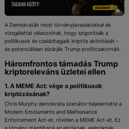
A Demokraták most törvényjavaslatokkal és
vizsgálattal válaszolnak, hogy szigorítsák a
politikusok és családtagjaik kriptós aktivitását –
és potenciálisan elzárják Trump profitcsatornáit.
Háromfrontos támadás Trump
kriptoreleváns üzletei ellen
1. A MEME Act: vége a politikusok
kriptózásának?
Chris Murphy demokrata szenátor bejelentette a
Modern Emoluments and Malfeasance
Enforcement Act-et, röviden a MEME Act-et. Ez
a törvény megtiltaná az elnöknek, alelnöknek,