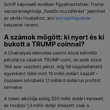
Schiff képviselő levélben figyelmeztettek: Trump
vacsorameghívója „fizetős hozzáférést” jelenthet
az elnöki hivatalhoz, ami
korrupciógyanús
helyzetet teremt.
A számok mögött: ki nyert és ki
bukott a TRUMP coinnal?
A Chainalysis elemzése szerint közel kétmillió
pénztárca vásárolt TRUMP coint, de ezek közül
764 ezer veszített pénzt, míg 58 nagybefektető
egyenként több mint 10 millió dollárt kaszált –
összesen körülbelül 1,1 milliárd dollárnyi profitot
termelve.
A token alkotója eddig 320 millió dollárt keresett,
és további 1,3 millió dollár érkezett csak a