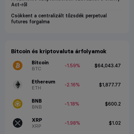
Act-ről
Csökkent a centralizált tőzsdék perpetual
futures forgalma
Bitcoin és kriptovaluta árfolyamok
Bitcoin
-1.59%
$64,043.47
BTC
Ethereum
-2.16%
$1,877.77
ETH
BNB
-1.18%
$600.2
BNB
XRP
-1.98%
$1.02
XRP