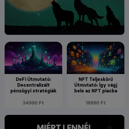
DeFi Útmutató:
NFT Teljeskörű
Decentralizált
Útmutató: Így vágj
pénzügyi stratégiák
bele az NFT piacba
34990 Ft
19990 Ft