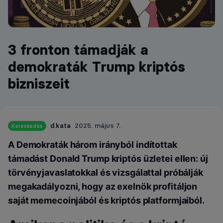
3 fronton támadják a
demokraták Trump kriptós
bizniszeit
d.kata
2025. május 7.
Kereskedés
A Demokraták három irányból indítottak
támadást Donald Trump kriptós üzletei ellen: új
törvényjavaslatokkal és vizsgálattal próbálják
megakadályozni, hogy az exelnök profitáljon
saját memecoinjából és kriptós platformjaiból.