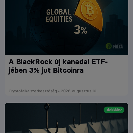
A BlackRock új kanadai ETF-
jében 3% jut Bitcoinra
Cryptofalka szerkesztőség • 2026. augusztus 10.
Blokklánc