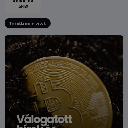
Shiba Inu
(SHIB)
További ismertetők