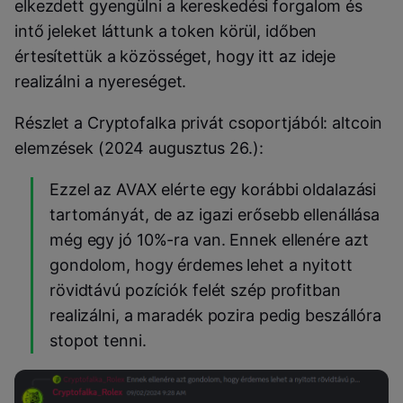
elkezdett gyengülni a kereskedési forgalom és
intő jeleket láttunk a token körül, időben
értesítettük a közösséget, hogy itt az ideje
realizálni a nyereséget.
Részlet a Cryptofalka privát csoportjából: altcoin
elemzések (2024 augusztus 26.):
Ezzel az AVAX elérte egy korábbi oldalazási
tartományát
, de az igazi erősebb ellenállása
még egy jó 10
%
-ra van
. Ennek ellenére azt
gondolom, hogy érdemes lehet a nyitott
rövidtávú pozíciók felét szép profitban
realizálni, a maradék pozira pedig beszállóra
stopot tenni.