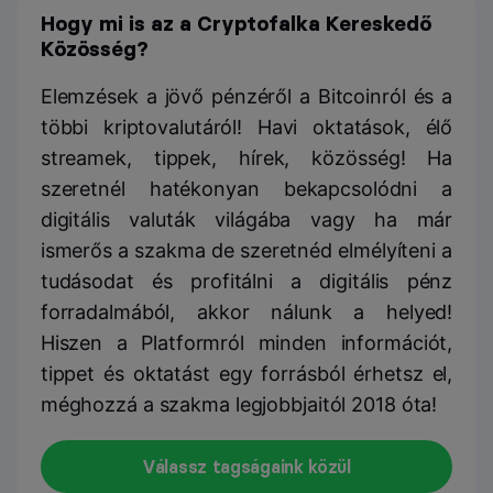
Hogy mi is az a Cryptofalka Kereskedő
Közösség?
Elemzések a jövő pénzéről a Bitcoinról és a
többi kriptovalutáról! Havi oktatások, élő
streamek, tippek, hírek, közösség! Ha
szeretnél hatékonyan bekapcsolódni a
digitális valuták világába vagy ha már
ismerős a szakma de szeretnéd elmélyíteni a
tudásodat és profitálni a digitális pénz
forradalmából, akkor nálunk a helyed!
Hiszen a Platformról minden információt,
tippet és oktatást egy forrásból érhetsz el,
méghozzá a szakma legjobbjaitól 2018 óta!
Válassz tagságaink közül