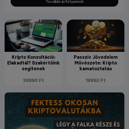
További árfolyamok
Kripto Konzultáció:
Passzív Jövedelem
Elakadtál? Szakértőink
Művészete: Kripto
segítenek
kamatoztatás
39990 Ft
19990 Ft