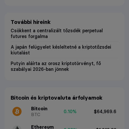
További híreink
Csökkent a centralizált tőzsdék perpetual
futures forgalma
A japán felügyelet késleltetné a kriptotőzsdei
kiutalást
Putyin aláírta az orosz kriptotörvényt, fő
szabályai 2026-ban jönnek
Bitcoin és kriptovaluta árfolyamok
Bitcoin
0.10%
$64,969.6
BTC
Ethereum