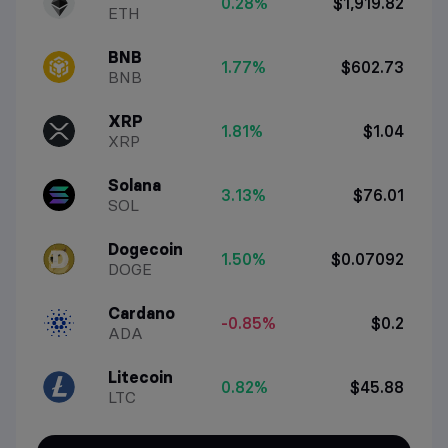
0.28%
$1,919.82
ETH
BNB
1.77%
$602.73
BNB
XRP
1.81%
$1.04
XRP
Solana
3.13%
$76.01
SOL
Dogecoin
1.50%
$0.07092
DOGE
Cardano
-0.85%
$0.2
ADA
Litecoin
0.82%
$45.88
LTC