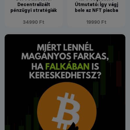
Decentralizált
Útmutató: Így vágj
pénzügyi stratégiák
bele az NFT piacba
34990 Ft
19990 Ft