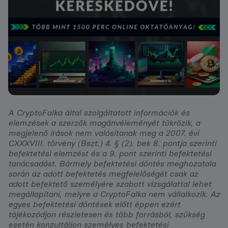
A CryptoFalka által szolgáltatott információk és
elemzések a szerzők magánvéleményét tükrözik, a
megjelenő írások nem valósítanak meg a 2007. évi
CXXXVIII. törvény (Bszt.) 4. § (2). bek 8. pontja szerinti
befektetési elemzést és a 9. pont szerinti befektetési
tanácsadást. Bármely befektetési döntés meghozatala
során az adott befektetés megfelelőségét csak az
adott befektető személyére szabott vizsgálattal lehet
megállapítani, melyre a CryptoFalka nem vállalkozik. Az
egyes befektetési döntések előtt éppen ezért
tájékozódjon részletesen és több forrásból, szükség
esetén konzultáljon személyes befektetési