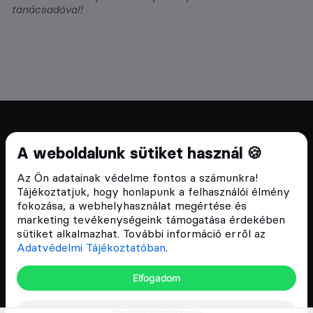
tanácsadóval!
Cryptofalka 2018 óta
A weboldalunk sütiket használ 🍪
Szívünkön viseljük a blokklánc technológia
Az Ön adatainak védelme fontos a számunkra!
népszerűsítését Magyarországon, ezért 2018 óta a
Tájékoztatjuk, hogy honlapunk a felhasználói élmény
Cryptofalka célja, hogy biztosítsa a hazai közösség
fokozása, a webhelyhasználat megértése és
és vállalatok digitális oktatását és fejlődését.
marketing tevékenységeink támogatása érdekében
sütiket alkalmazhat. További információ erről az
Adatvédelmi Tájékoztatóban
.
Oldalak
Elfogadom
Hírek
További lehetőségek