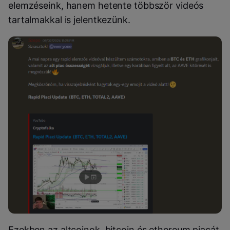
elemzéseink, hanem hetente többször videós
tartalmakkal is jelentkezünk.
Ezekben az altcoinok, bitcoin és ethereum piacát