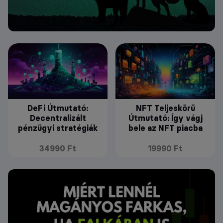
DeFi Útmutató:
NFT Teljeskörű
Decentralizált
Útmutató: Így vágj
pénzügyi stratégiák
bele az NFT piacba
34990 Ft
19990 Ft