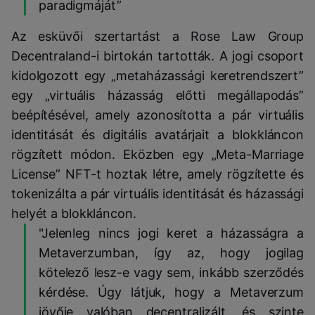
paradigmáját”
Az esküvői szertartást a Rose Law Group
Decentraland-i birtokán tartották. A jogi csoport
kidolgozott egy „metaházassági keretrendszert”
egy „virtuális házasság előtti megállapodás”
beépítésével, amely azonosította a pár virtuális
identitását és digitális avatárjait a blokkláncon
rögzített módon. Eközben egy „Meta-Marriage
License” NFT-t hoztak létre, amely rögzítette és
tokenizálta a pár virtuális identitását és házassági
helyét a blokkláncon.
"Jelenleg nincs jogi keret a házasságra a
Metaverzumban, így az, hogy jogilag
kötelező lesz-e vagy sem, inkább szerződés
kérdése. Úgy látjuk, hogy a Metaverzum
jövője valóban decentralizált, és szinte