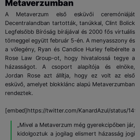
Metaverzumban
A Metaverzum első esküvői ceremóniáját
Decentralandban tartották, tanúkkal, Clint Bolick
Legfelsőbb Bíróság bírájával és 2000 fős virtuális
tömeggel együtt február 5-én. A menyasszony és
a vőlegény, Ryan és Candice Hurley felbérelte a
Rose Law Group-ot, hogy hivatalossá tegye a
házasságot. A csoport alapítója és elnöke,
Jordan Rose azt állítja, hogy ez volt az első
esküvő, amelyet blokklánc alapú Metaverzumban
rendeztek.
[embed]https://twitter.com/KanardAzul/status/1
„Mivel a Metaverzum még gyerekcipőben jár,
kidolgoztuk a jogilag elismert házasság jogi