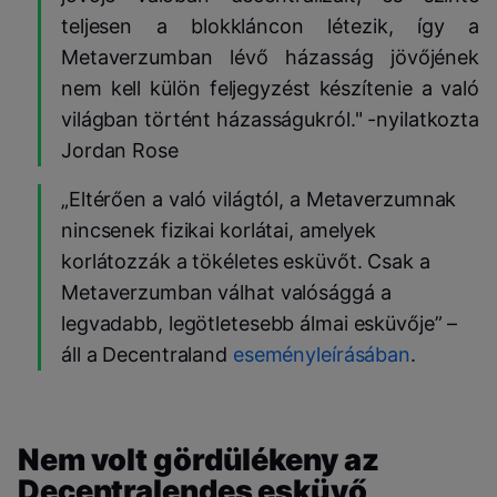
teljesen a blokkláncon létezik, így a
Metaverzumban lévő házasság jövőjének
nem kell külön feljegyzést készítenie a való
világban történt házasságukról." -nyilatkozta
Jordan Rose
„Eltérően a való világtól, a Metaverzumnak
nincsenek fizikai korlátai, amelyek
korlátozzák a tökéletes esküvőt. Csak a
Metaverzumban válhat valósággá a
legvadabb, legötletesebb álmai esküvője” –
áll a Decentraland
eseményleírásában
.
Nem volt gördülékeny az
Decentralendes esküvő