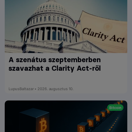
A szenátus szeptemberben
szavazhat a Clarity Act-ről
LupusBaltazar • 2026. augusztus 10.
Bitcoin