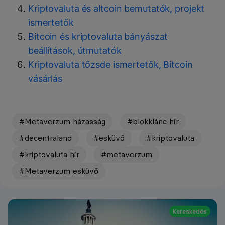
Kriptovaluta és altcoin bemutatók, projekt
ismertetők
Bitcoin és kriptovaluta bányászat
beállítások, útmutatók
Kriptovaluta tőzsde ismertetők, Bitcoin
vásárlás
#Metaverzum házasság
#blokklánc hír
#decentraland
#esküvő
#kriptovaluta
#kriptovaluta hír
#metaverzum
#Metaverzum esküvő
Kereskedés