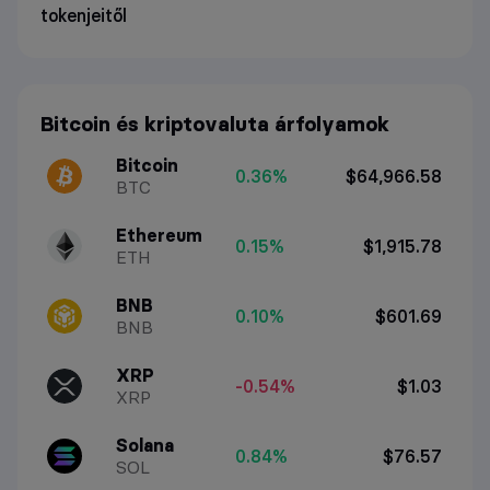
tokenjeitől
Bitcoin és kriptovaluta árfolyamok
Bitcoin
0.36%
$64,966.58
BTC
Ethereum
0.15%
$1,915.78
ETH
BNB
0.10%
$601.69
BNB
XRP
-0.54%
$1.03
XRP
Solana
0.84%
$76.57
SOL