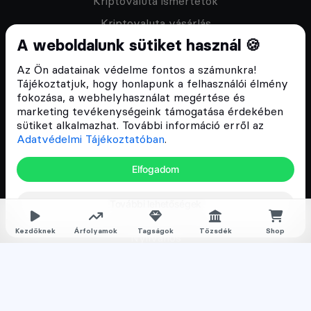
Kriptovaluta ismertetők
Kriptovaluta vásárlás
A weboldalunk sütiket használ 🍪
Oktató anyagok
Discord közösség
Az Ön adatainak védelme fontos a számunkra!
Tájékoztatjuk, hogy honlapunk a felhasználói élmény
fokozása, a webhelyhasználat megértése és
Csomagajánlatok
marketing tevékenységeink támogatása érdekében
sütiket alkalmazhat. További információ erről az
Kriptovaluta kezdőknek
Adatvédelmi Tájékoztatóban
.
Kriptovaluta kereskedés
Elfogadom
Megapack
További lehetőségek
Falka tagságok
Kezdőknek
Árfolyamok
Tagságok
Tőzsdék
Shop
Nyilvános
Normál
Prémium