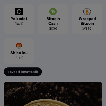
Polkadot
Bitcoin
Wrapped
Cash
Bitcoin
(DOT)
(BCH)
(WBTC)
Shiba Inu
(SHIB)
További ismertetők