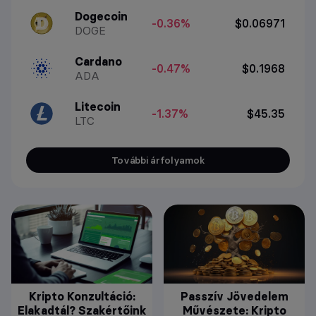
Dogecoin
-0.36%
$0.06971
DOGE
Cardano
-0.47%
$0.1968
ADA
Litecoin
-1.37%
$45.35
LTC
További árfolyamok
Kripto Konzultáció:
Passzív Jövedelem
Elakadtál? Szakértőink
Művészete: Kripto