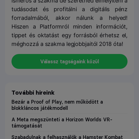
ismerős a szakma de szeretnéd elmélyíteni a
tudásodat és profitálni a digitális pénz
forradalmából, akkor nálunk a helyed!
Hiszen a Platformról minden információt,
tippet és oktatást egy forrásból érhetsz el,
méghozzá a szakma legjobbjaitól 2018 óta!
Válassz tagságaink közül
További híreink
Bezár a Proof of Play, nem működött a
blokkláncos játékmodell
A Meta megszünteti a Horizon Worlds VR-
támogatását
Szabadulnak a felhasználók a Hamster Kombat