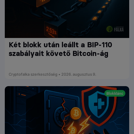
Két blokk után leállt a BIP-110
szabályait követő Bitcoin-ág
Cryptofalka szerkesztőség • 2026. augusztus 9.
Blokklánc