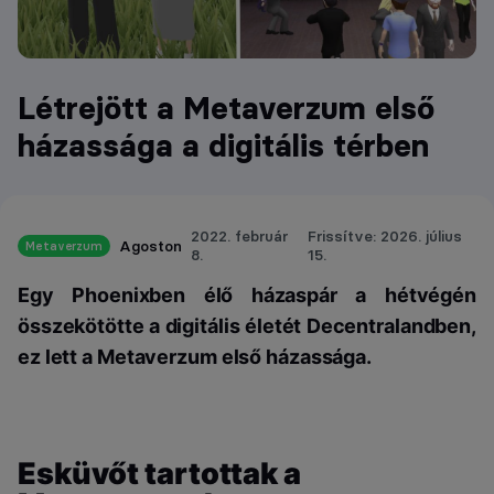
Létrejött a Metaverzum első
házassága a digitális térben
2022. február
Frissítve: 2026. július
Agoston
Metaverzum
8.
15.
Egy Phoenixben élő házaspár a hétvégén
összekötötte a digitális életét Decentralandben,
ez lett a Metaverzum első házassága.
Esküvőt tartottak a