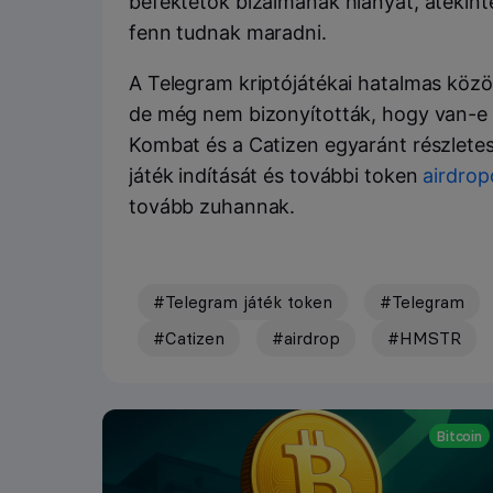
befektetők bizalmának hiányát, atekint
fenn tudnak maradni.
A Telegram kriptójátékai hatalmas köz
de még nem bizonyították, hogy van-e r
Kombat és a Catizen egyaránt részletes
játék indítását és további token
airdrop
tovább zuhannak.
#Telegram játék token
#Telegram
#Catizen
#airdrop
#HMSTR
Bitcoin