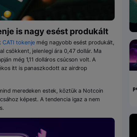
enje is nagy esést produkált
k
CATI tokenje
még nagyobb esést produkált,
 csökkent, jelenlegi ára 0,47 dollár. Ma
pján még 1,11 dolláros csúcson volt. A
os itt is panaszkodott az airdrop
p
 mind meredeken estek, köztük a Notcoin
úcsához képest. A tendencia igaz a nem
s.