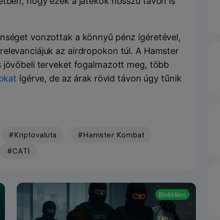
etben, hogy ezek a játékok hosszú távon is
önséget vonzottak a könnyű pénz ígéretével,
elevanciájuk az airdropokon túl. A Hamster
 jövőbeli terveket fogalmazott meg, több
okat
ígérve, de az árak rövid távon úgy tűnik
#Kriptovaluta
#Hamster Kombat
#CATI
Blokklánc