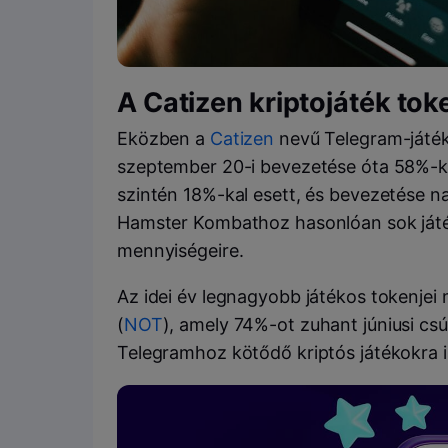
A Catizen kriptojáték tok
Eközben a
Catizen
nevű Telegram-játé
szeptember 20-i bevezetése óta 58%-kal
szintén 18%-kal esett, és bevezetése na
Hamster Kombathoz hasonlóan sok játék
mennyiségeire.
Az idei év legnagyobb játékos tokenjei
(
NOT
), amely 74%-ot zuhant júniusi cs
Telegramhoz kötődő kriptós játékokra i