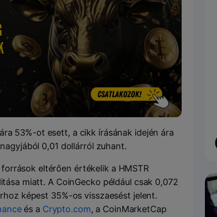
ára 53%-ot esett, a cikk írásának idején ára
 nagyjából 0,01 dollárról zuhant.
források eltérően értékelik a HMSTR
litása miatt. A CoinGecko például csak 0,072
 árhoz képest 35%-os visszaesést jelent.
nance
és a
Crypto.com
, a CoinMarketCap