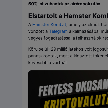
50%-ot zuhantak az airdropok után.
Elstartolt a Hamster Kom
A
Hamster Kombat
, amely az elmúlt hó
vonzott a
Telegram
alkalmazásába, múlt
vegyes fogadtatással a felhasználók rés
Körülbelül 129 millió játékos volt jogosu
panaszkodtak, mert a kiosztott tokene
kevesebb a vártnál.