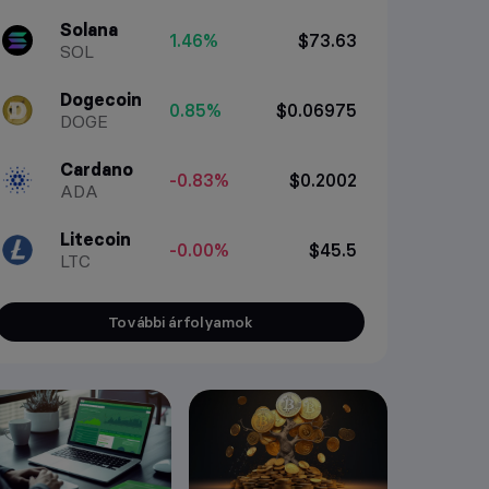
Solana
1.46%
$73.63
SOL
Dogecoin
0.85%
$0.06975
DOGE
Cardano
-0.83%
$0.2002
ADA
Litecoin
-0.00%
$45.5
LTC
További árfolyamok