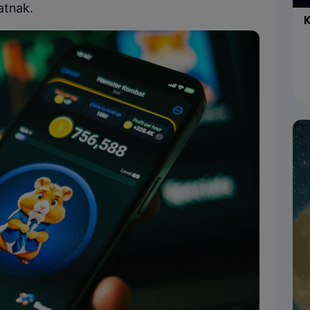
atnak.
K