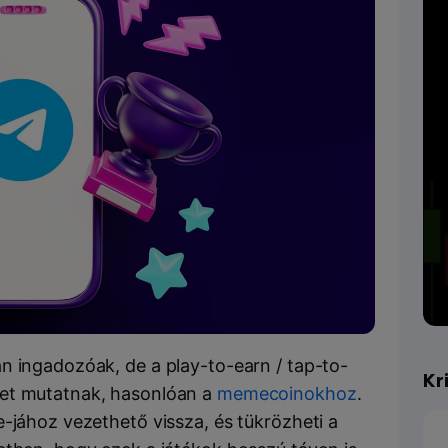
n ingadozóak, de a play-to-earn / tap-to-
Kr
ket mutatnak, hasonlóan a
memecoinokhoz
.
-jához vezethető vissza, és tükrözheti a