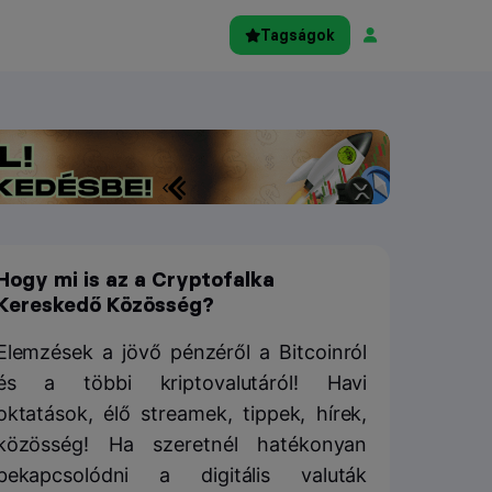
Tagságok
Hogy mi is az a Cryptofalka
Kereskedő Közösség?
Elemzések a jövő pénzéről a Bitcoinról
és a többi kriptovalutáról! Havi
oktatások, élő streamek, tippek, hírek,
közösség! Ha szeretnél hatékonyan
bekapcsolódni a digitális valuták