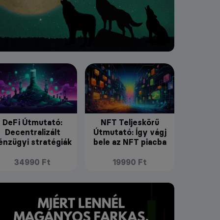
DeFi Útmutató:
NFT Teljeskörű
Decentralizált
Útmutató: Így vágj
énzügyi stratégiák
bele az NFT piacba
34990 Ft
19990 Ft