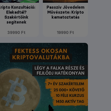
ripto Konzultáció:
Passzív Jövedelem
Elakadtál?
Művészete: Kripto
Szakértőink
kamatoztatás
segítenek
39990 Ft
19990 Ft