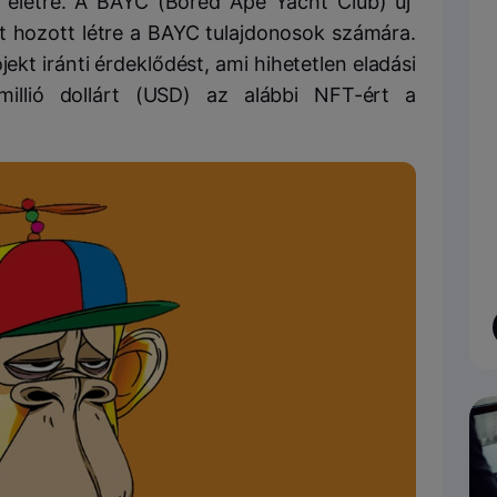
 életre. A BAYC (Bored Ape Yacht Club) új
ot hozott létre a BAYC tulajdonosok számára.
kt iránti érdeklődést, ami hihetetlen eladási
millió dollárt (USD) az alábbi NFT-ért a