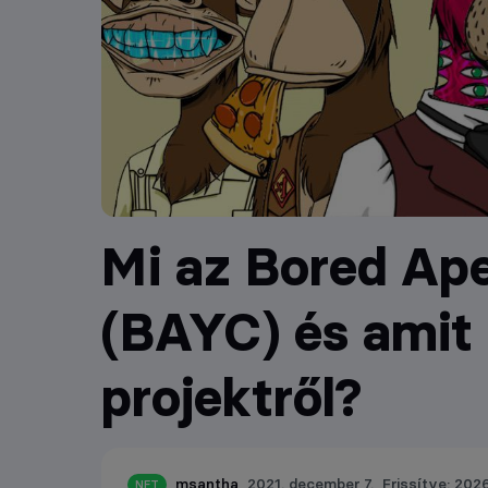
Mi az Bored Ap
(BAYC) és amit 
projektről?
msantha
2021. december 7.
Frissítve: 2026.
NFT