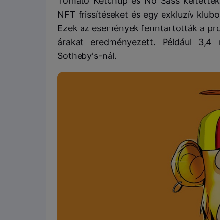
Tomato Ketchup és No Sass keltették
NFT frissítéseket és egy exkluzív klub
Ezek az események fenntartották a proje
árakat eredményezett. Például 3,4 
Sotheby's-nál.