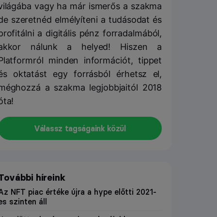
világába vagy ha már ismerős a szakma
de szeretnéd elmélyíteni a tudásodat és
profitálni a digitális pénz forradalmából,
akkor nálunk a helyed! Hiszen a
Platformról minden információt, tippet
és oktatást egy forrásból érhetsz el,
méghozzá a szakma legjobbjaitól 2018
óta!
Válassz tagságaink közül
További híreink
Az NFT piac értéke újra a hype előtti 2021-
es szinten áll