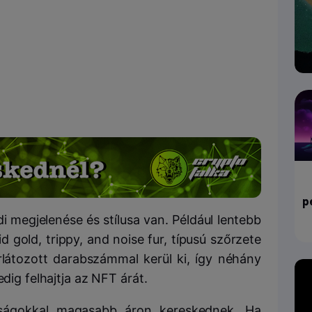
p
 megjelenése és stílusa van. Például lentebb
 gold, trippy, and noise fur, típusú szőrzete
látozott darabszámmal kerül ki, így néhány
edig felhajtja az NFT árát.
onságokkal magasabb áron kereskednek. Ha