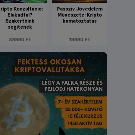
ripto Konzultáció:
Passzív Jövedelem
Elakadtál?
Művészete: Kripto
Szakértőink
kamatoztatás
segítenek
39990 Ft
19990 Ft