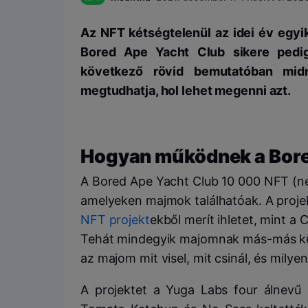
Az NFT kétségtelenül az idei év egyik 
Bored Ape Yacht Club sikere pedig
következő rövid bemutatóban mid
megtudhatja, hol lehet megenni azt.
Hogyan működnek a Bore
A Bored Ape Yacht Club 10 000 NFT (ne
amelyeken majmok találhatóak. A projek
NFT projekt
ekből merít ihletet, mint a
Tehát mindegyik majomnak más-más kül
az majom mit visel, mit csinál, és milyen
A projektet a Yuga Labs four álnevű 