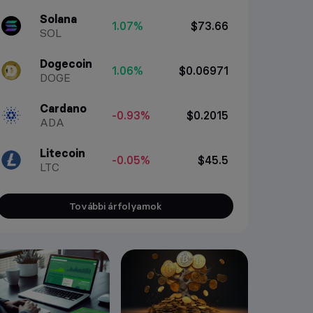
Solana
1.07%
$73.66
SOL
Dogecoin
1.06%
$0.06971
DOGE
Cardano
-0.93%
$0.2015
ADA
Litecoin
-0.05%
$45.5
LTC
További árfolyamok