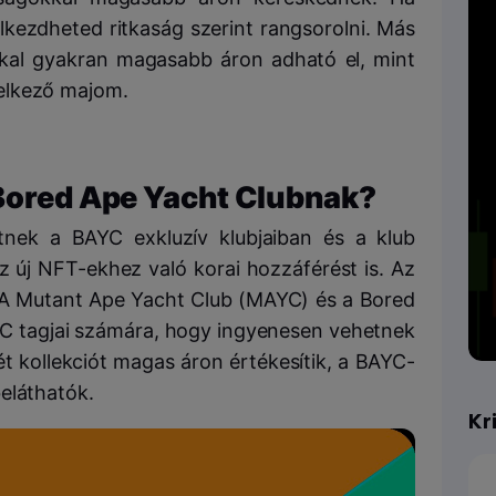
kezdheted ritkaság szerint rangsorolni. Más
kkal gyakran magasabb áron adható el, mint
elkező majom.
 Bored Ape Yacht Clubnak?
tnek a BAYC exkluzív klubjaiban és a klub
az új NFT-ekhez való korai hozzáférést is. Az
. A Mutant Ape Yacht Club (MAYC) és a Bored
AYC tagjai számára, hogy ingyenesen vehetnek
t kollekciót magas áron értékesítik, a BAYC-
eláthatók.
Kr