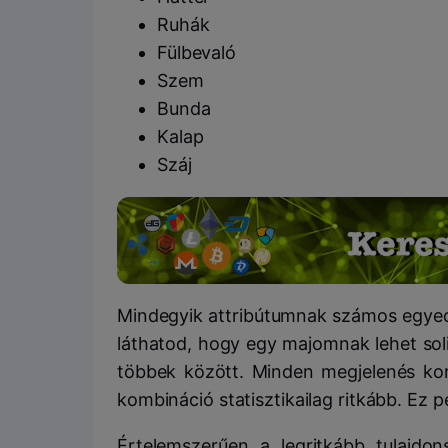
Ruhák
Fülbevaló
Szem
Bunda
Kalap
Száj
Mindegyik attribútumnak számos egyedi
láthatod, hogy egy majomnak lehet solid
többek között. Minden megjelenés kor
kombináció statisztikailag ritkább. Ez p
Értelemszerűen a legritkább tulajd