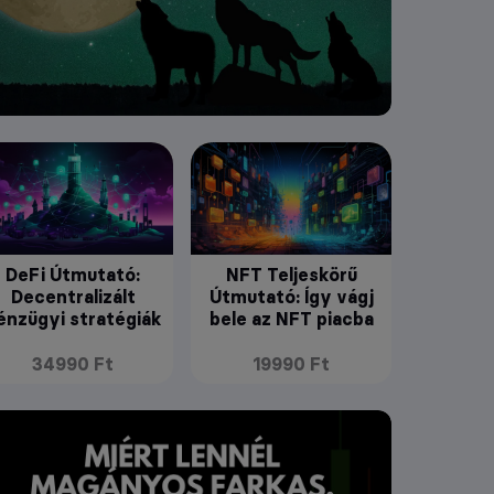
DeFi Útmutató:
NFT Teljeskörű
Decentralizált
Útmutató: Így vágj
énzügyi stratégiák
bele az NFT piacba
34990 Ft
19990 Ft