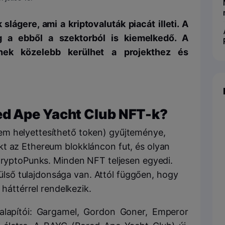
slágere, ami a kriptovaluták piacát illeti. A
 a ebből a szektorból is kiemelkedő. A
nek közelebb kerülhet a projekthez és
d Ape Yacht Club NFT-k?
m helyettesíthető token) gyűjteménye,
t az Ethereum blokkláncon fut, és olyan
 CryptoPunks. Minden NFT teljesen egyedi.
ső tulajdonsága van. Attól függően, hogy
 háttérrel rendelkezik.
alapítói: Gargamel, Gordon Goner, Emperor