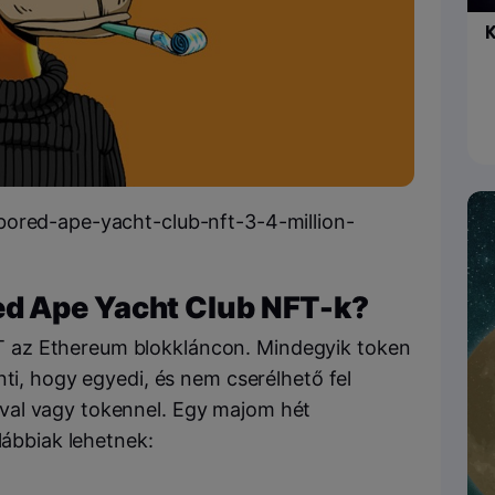
K
bored-ape-yacht-club-nft-3-4-million-
d Ape Yacht Club NFT-k?
 az Ethereum blokkláncon. Mindegyik token
nti, hogy egyedi, és nem cserélhető fel
val vagy tokennel. Egy majom hét
lábbiak lehetnek: