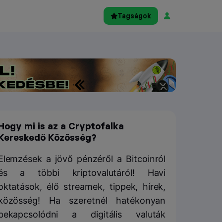
Tagságok
Hogy mi is az a Cryptofalka
Kereskedő Közösség?
Elemzések a jövő pénzéről a Bitcoinról
és a többi kriptovalutáról! Havi
oktatások, élő streamek, tippek, hírek,
közösség! Ha szeretnél hatékonyan
bekapcsolódni a digitális valuták