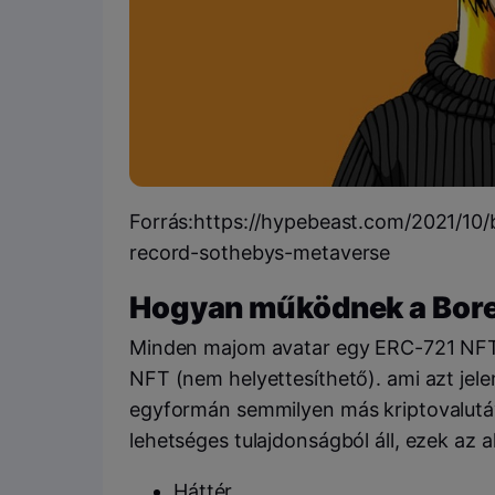
Forrás:https://hypebeast.com/2021/10/
record-sothebys-metaverse
Hogyan működnek a Bore
Minden majom avatar egy ERC-721 NFT
NFT (nem helyettesíthető). ami azt jele
egyformán semmilyen más kriptovalutá
lehetséges tulajdonságból áll, ezek az a
Háttér