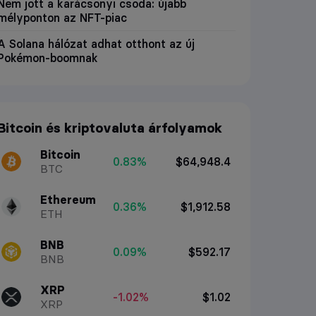
Nem jött a karácsonyi csoda: újabb
mélyponton az NFT-piac
A Solana hálózat adhat otthont az új
Pokémon-boomnak
Bitcoin és kriptovaluta árfolyamok
Bitcoin
0.83%
$64,948.4
BTC
Ethereum
0.36%
$1,912.58
ETH
BNB
0.09%
$592.17
BNB
XRP
-1.02%
$1.02
XRP