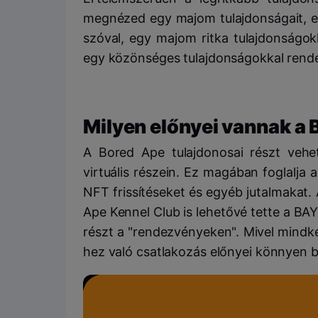
megnézed egy majom tulajdonságait, el
szóval, egy majom ritka tulajdonságo
egy közönséges tulajdonságokkal rend
Milyen előnyei vannak a
A Bored Ape tulajdonosai részt vehe
virtuális részein. Ez magában foglalja 
NFT frissítéseket és egyéb jutalmakat
Ape Kennel Club is lehetővé tette a B
részt a "rendezvényeken". Mivel mindké
hez való csatlakozás előnyei könnyen b