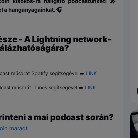
coin kisokos-ra hallgató podcastünket! 🎤
el a hanganyagainkat. 🎧
 része - A Lightning network-
skálázhatóságára?
cast műsorát Spotify segítségével ➡️
LINK
dcast műsorát iTunes segítségével ➡️
LINK
inteni a mai podcast során?
coin maradt