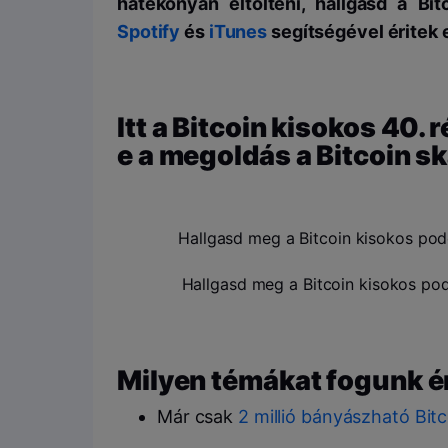
hatékonyan eltölteni, hallgasd a Bit
Spotify
és
iTunes
segítségével éritek 
Itt a Bitcoin kisokos 40.
e a megoldás a Bitcoin 
Hallgasd meg a Bitcoin kisokos pod
Hallgasd meg a Bitcoin kisokos po
Milyen témákat fogunk ér
Már csak
2 millió bányászható Bit