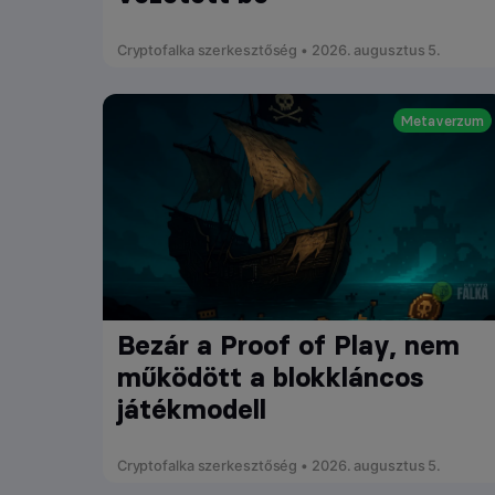
Cryptofalka szerkesztőség • 2026. augusztus 5.
Metaverzum
Bezár a Proof of Play, nem
működött a blokkláncos
játékmodell
Cryptofalka szerkesztőség • 2026. augusztus 5.