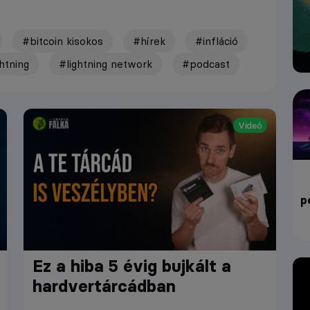
#bitcoin kisokos
#hírek
#infláció
htning
#lightning network
#podcast
Videó
p
Ez a hiba 5 évig bujkált a
hardvertárcádban