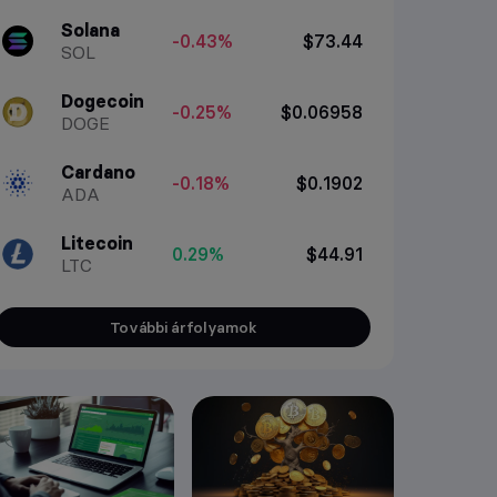
Solana
-0.43%
$73.44
SOL
Dogecoin
-0.25%
$0.06958
DOGE
Cardano
-0.18%
$0.1902
ADA
Litecoin
0.29%
$44.91
LTC
További árfolyamok