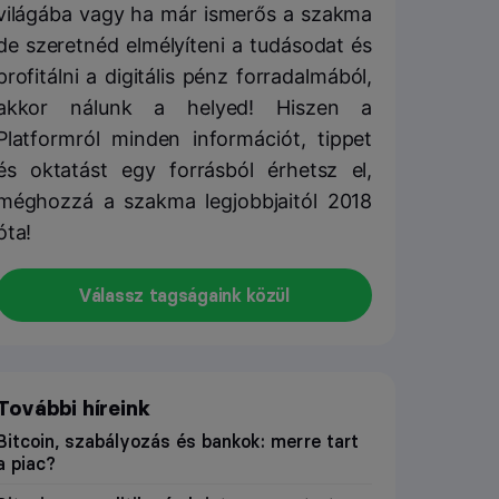
világába vagy ha már ismerős a szakma
de szeretnéd elmélyíteni a tudásodat és
profitálni a digitális pénz forradalmából,
akkor nálunk a helyed! Hiszen a
Platformról minden információt, tippet
és oktatást egy forrásból érhetsz el,
méghozzá a szakma legjobbjaitól 2018
óta!
Válassz tagságaink közül
További híreink
Bitcoin, szabályozás és bankok: merre tart
a piac?