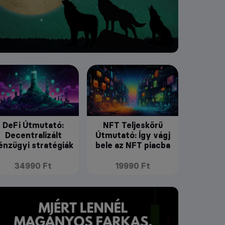
DeFi Útmutató:
NFT Teljeskörű
Decentralizált
Útmutató: Így vágj
énzügyi stratégiák
bele az NFT piacba
34990 Ft
19990 Ft