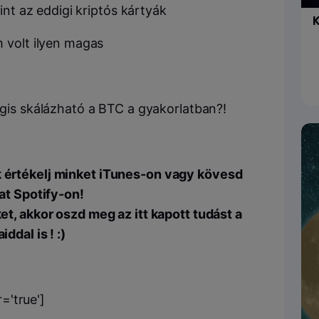
int az eddigi kriptós kártyák
K
volt ilyen magas
gis skálázható a BTC a gyakorlatban?!
k értékelj minket iTunes-on vagy kövesd
t Spotify-on!
t, akkor oszd meg az itt kapott tudást a
iddal is ! :)
='true']