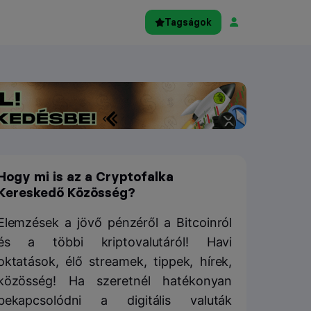
Tagságok
Hogy mi is az a Cryptofalka
Kereskedő Közösség?
Elemzések a jövő pénzéről a Bitcoinról
és a többi kriptovalutáról! Havi
oktatások, élő streamek, tippek, hírek,
közösség! Ha szeretnél hatékonyan
bekapcsolódni a digitális valuták