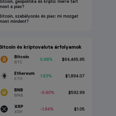
Bitcoin, geopolitika és kripto: merre tart
most a piac?
Bitcoin, szabályozás és piac: mi mozgat
most mindent?
Bitcoin és kriptovaluta árfolyamok
Bitcoin
0.68%
$64,465.95
BTC
Ethereum
1.63%
$1,894.07
ETH
BNB
-0.90%
$592.99
BNB
XRP
-1.94%
$1.05
XRP