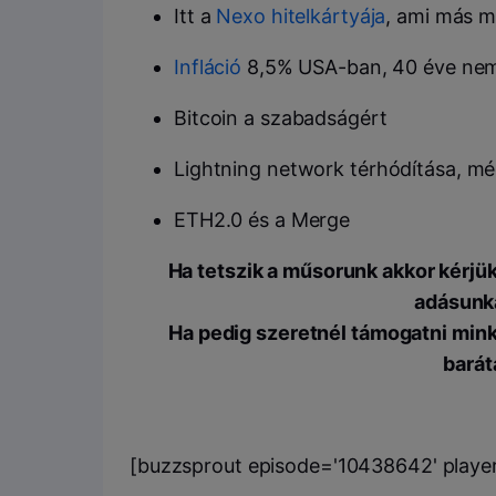
Itt a
Nexo hitelkártyája
, ami más m
Infláció
8,5% USA-ban, 40 éve nem 
Bitcoin a szabadságért
Lightning network térhódítása, mé
ETH2.0 és a Merge
Ha tetszik a műsorunk akkor kérjü
adásunka
Ha pedig szeretnél támogatni minke
baráta
[buzzsprout episode='10438642' player