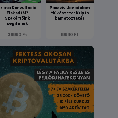
ripto Konzultáció:
Passzív Jövedelem
Elakadtál?
Művészete: Kripto
Szakértőink
kamatoztatás
segítenek
39990 Ft
19990 Ft