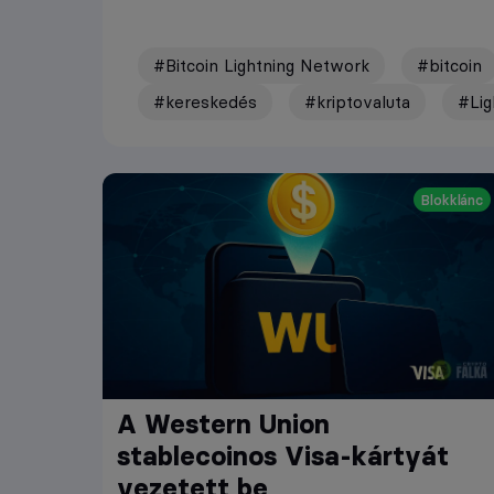
#Bitcoin Lightning Network
#bitcoin
#kereskedés
#kriptovaluta
#Lig
Blokklánc
A Western Union
stablecoinos Visa-kártyát
vezetett be