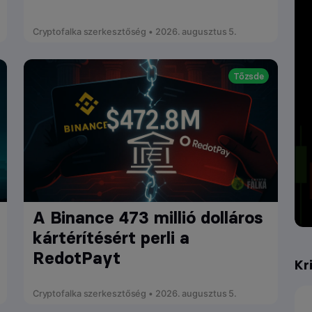
Cryptofalka szerkesztőség • 2026. augusztus 5.
Tőzsde
A Binance 473 millió dolláros
kártérítésért perli a
RedotPayt
Kr
Cryptofalka szerkesztőség • 2026. augusztus 5.