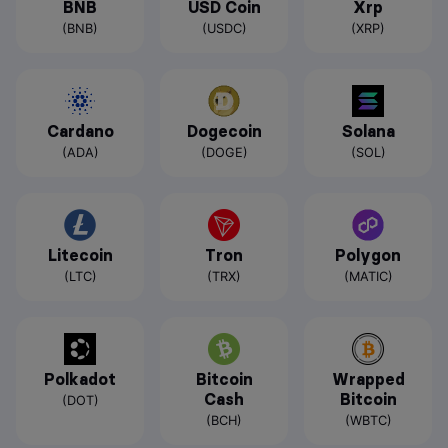
BNB
USD Coin
Xrp
(BNB)
(USDC)
(XRP)
Cardano
Dogecoin
Solana
(ADA)
(DOGE)
(SOL)
Litecoin
Tron
Polygon
(LTC)
(TRX)
(MATIC)
Polkadot
Bitcoin
Wrapped
Cash
Bitcoin
(DOT)
(BCH)
(WBTC)