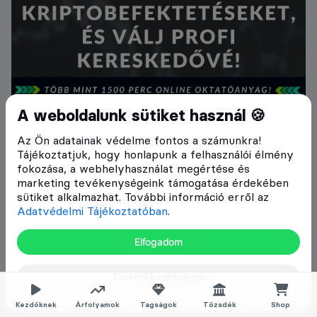
A weboldalunk sütiket használ 🍪
Az Ön adatainak védelme fontos a számunkra!
Tájékoztatjuk, hogy honlapunk a felhasználói élmény
fokozása, a webhelyhasználat megértése és
marketing tevékenységeink támogatása érdekében
sütiket alkalmazhat. További információ erről az
A CryptoFalka által szolgáltatott információk és
Adatvédelmi Tájékoztatóban
.
elemzések a szerzők magánvéleményét tükrözik, a
megjelenő írások nem valósítanak meg a 2007. évi
Elfogadom
CXXXVIII. törvény (Bszt.) 4. § (2). bek 8. pontja szerinti
befektetési elemzést és a 9. pont szerinti befektetési
További lehetőségek
tanácsadást. Bármely befektetési döntés meghozatala
során az adott befektetés megfelelőségét csak az
Kezdőknek
Árfolyamok
Tagságok
Tőzsdék
Shop
adott befektető személyére szabott vizsgálattal lehet