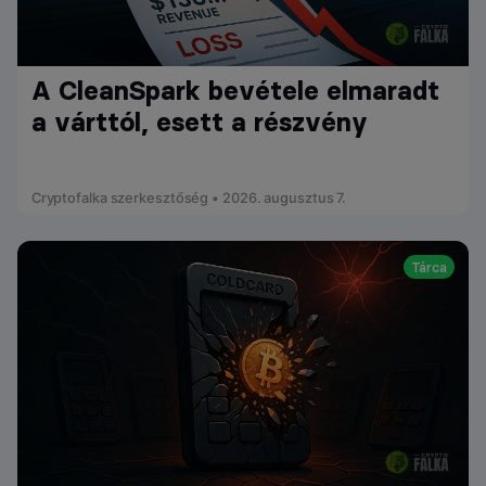
A CleanSpark bevétele elmaradt
a várttól, esett a részvény
Cryptofalka szerkesztőség • 2026. augusztus 7.
Tárca