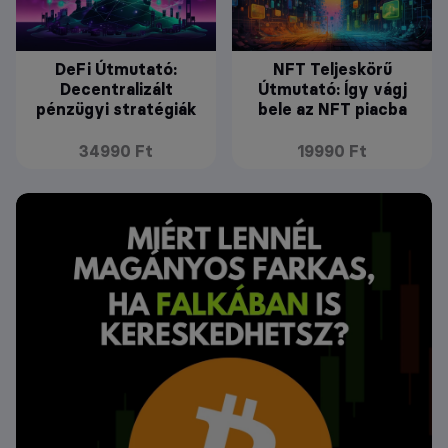
DeFi Útmutató:
NFT Teljeskörű
Decentralizált
Útmutató: Így vágj
pénzügyi stratégiák
bele az NFT piacba
34990 Ft
19990 Ft