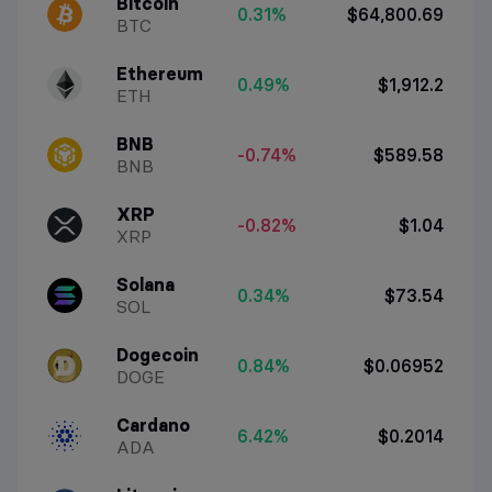
Bitcoin
0.31%
$64,800.69
BTC
Ethereum
0.49%
$1,912.2
ETH
BNB
-0.74%
$589.58
BNB
XRP
-0.82%
$1.04
XRP
Solana
0.34%
$73.54
SOL
Dogecoin
0.84%
$0.06952
DOGE
Cardano
6.42%
$0.2014
ADA