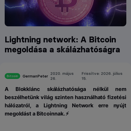
Lightning network: A Bitcoin
megoldása a skálázhatóságra
2020. május
Frissítve: 2026. július
GermanPeter
Bitcoin
26.
15.
A Blokklánc skálázhatósága nélkül nem
beszélhetünk világ szinten használható fizetési
hálózatról, a Lightning Network erre nyújt
megoldást a Bitcoinnak. ⚡️