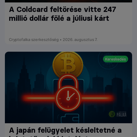
A Coldcard feltörése vitte 247
millió dollár fölé a júliusi kárt
Cryptofalka szerkesztőség • 2026. augusztus 7.
Kereskedés
A japán felügyelet késleltetné a