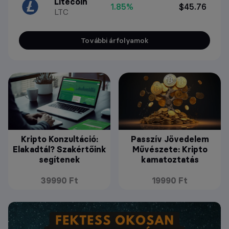
Litecoin
1.85%
$45.76
LTC
További árfolyamok
Kripto Konzultáció:
Passzív Jövedelem
Elakadtál? Szakértőink
Művészete: Kripto
segítenek
kamatoztatás
39990 Ft
19990 Ft