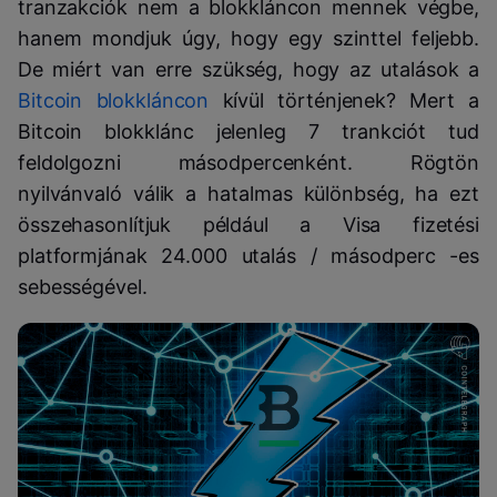
tranzakciók nem a blokkláncon mennek végbe,
hanem mondjuk úgy, hogy egy szinttel feljebb.
De miért van erre szükség, hogy az utalások a
Bitcoin blokkláncon
kívül történjenek? Mert a
Bitcoin blokklánc jelenleg 7 trankciót tud
feldolgozni másodpercenként. Rögtön
nyilvánvaló válik a hatalmas különbség, ha ezt
összehasonlítjuk például a Visa fizetési
platformjának 24.000 utalás / másodperc -es
sebességével.