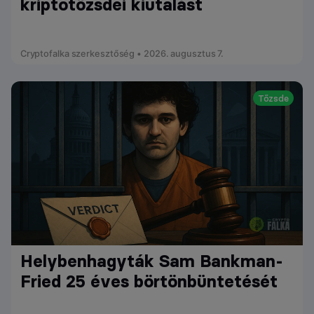
kriptotőzsdei kiutalást
Cryptofalka szerkesztőség • 2026. augusztus 7.
Tőzsde
Helybenhagyták Sam Bankman-
Fried 25 éves börtönbüntetését