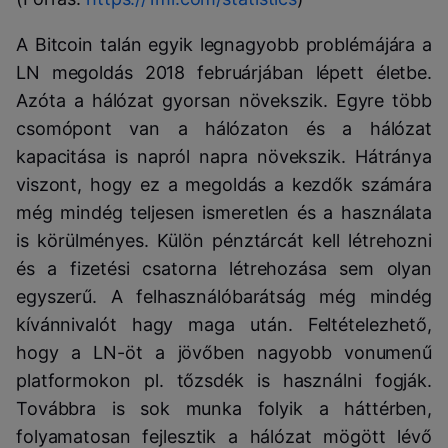
A Bitcoin talán egyik legnagyobb problémájára a
LN megoldás 2018 februárjában lépett életbe.
Azóta a hálózat gyorsan növekszik. Egyre több
csomópont van a hálózaton és a hálózat
kapacitása is napról napra növekszik. Hátránya
viszont, hogy ez a megoldás a kezdők számára
még mindég teljesen ismeretlen és a használata
is körülményes. Külön pénztárcát kell létrehozni
és a fizetési csatorna létrehozása sem olyan
egyszerű. A felhasználóbarátság még mindég
kívánnivalót hagy maga után. Feltételezhető,
hogy a LN-öt a jövőben nagyobb vonumenű
platformokon pl. tőzsdék is használni fogják.
Továbbra is sok munka folyik a háttérben,
folyamatosan fejlesztik a hálózat mögött lévő