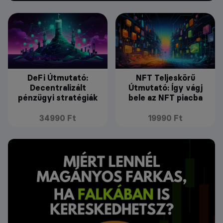
DeFi Útmutató:
NFT Teljeskörű
Decentralizált
Útmutató: Így vágj
pénzügyi stratégiák
bele az NFT piacba
34990 Ft
19990 Ft