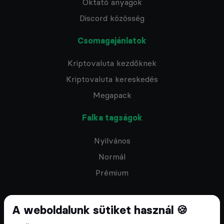
Oktató anyagok
Discord közösség
Csomagajánlatok
Kriptovaluta kezdőknek
Kriptovaluta kereskedés
Megapack
Falka tagságok
Nyilvános
Normál
Prémium
A weboldalunk sütiket használ 🍪