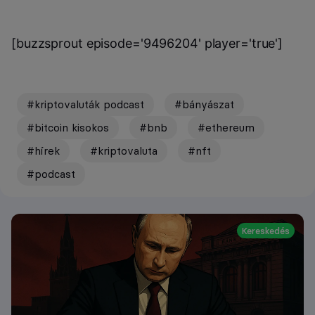
[buzzsprout episode='9496204' player='true']
#kriptovaluták podcast
#bányászat
#bitcoin kisokos
#bnb
#ethereum
#hírek
#kriptovaluta
#nft
#podcast
Kereskedés