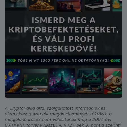
A CryptoFalka által szolgáltatott információk és
elemzések a szerzők magánvéleményét tükrözik, a
megjelenő írások nem valósítanak meg a 2007. évi
CXXXVIII. törvény (Bszt.) 4. § (2). bek 8. pontja szerinti