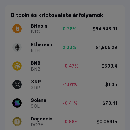
Bitcoin és kriptovaluta árfolyamok
Bitcoin
0.78%
$64,543.91
BTC
Ethereum
2.03%
$1,905.29
ETH
BNB
-0.47%
$593.4
BNB
XRP
-1.01%
$1.05
XRP
Solana
-0.41%
$73.41
SOL
Dogecoin
-0.88%
$0.06915
DOGE