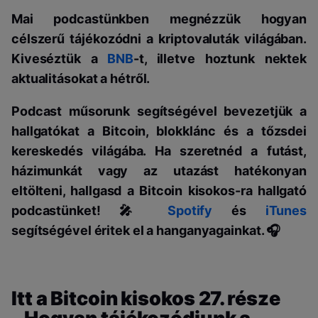
Mai podcastünkben megnézzük hogyan
célszerű tájékozódni a kriptovaluták világában.
Kiveséztük a
BNB
-t, illetve hoztunk nektek
aktualitásokat a hétről.
Podcast műsorunk segítségével bevezetjük a
hallgatókat a Bitcoin, blokklánc és a tőzsdei
kereskedés világába. Ha szeretnéd a futást,
házimunkát vagy az utazást hatékonyan
eltölteni, hallgasd a Bitcoin kisokos-ra hallgató
podcastünket! 🎤
Spotify
és
iTunes
segítségével éritek el a hanganyagainkat. 🎧
Itt a Bitcoin kisokos 27. része