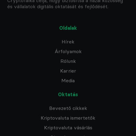
Cryptofalka célja, hogy biztosítsa a hazai közösség
és vállalatok digitális oktatását és fejlődését.
Oldalak
Hírek
Árfolyamok
Rólunk
Karrier
Media
Oktatás
Bevezető cikkek
Kriptovaluta ismertetők
Kriptovaluta vásárlás