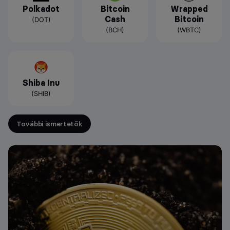
Polkadot
Bitcoin
Wrapped
Cash
Bitcoin
(DOT)
(BCH)
(WBTC)
Shiba Inu
(SHIB)
További ismertetők