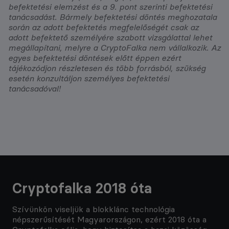
befektetési elemzést és a 9. pont szerinti befektetési
tanácsadást. Bármely befektetési döntés meghozatala
során az adott befektetés megfelelőségét csak az
adott befektető személyére szabott vizsgálattal lehet
megállapítani, melyre a CryptoFalka nem vállalkozik. Az
egyes befektetési döntések előtt éppen ezért
tájékozódjon részletesen és több forrásból, szükség
esetén konzultáljon személyes befektetési
tanácsadóval!
Cryptofalka 2018 óta
Szívünkön viseljük a blokklánc technológia
népszerűsítését Magyarországon, ezért 2018 óta a