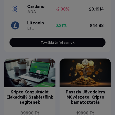
Cardano
-2.00%
$0.1914
ADA
Litecoin
0.21%
$44.88
LTC
További árfolyamok
Kripto Konzultáció:
Passzív Jövedelem
Elakadtál? Szakértőink
Művészete: Kripto
segítenek
kamatoztatás
39990 Ft
19990 Ft