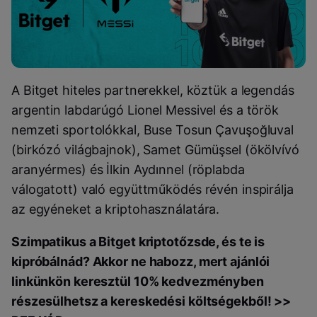
A Bitget hiteles partnerekkel, köztük a legendás
argentin labdarúgó Lionel Messivel és a török
nemzeti sportolókkal, Buse Tosun Çavuşoğluval
(birkózó világbajnok), Samet Gümüşsel (ökölvívó
aranyérmes) és İlkin Aydınnel (röplabda
válogatott) való együttműködés révén inspirálja
az egyéneket a kriptohasználatára.
Szimpatikus a Bitget kriptotőzsde, és te is
kipróbálnád? Akkor ne habozz, mert ajánlói
linkünkön keresztül 10% kedvezményben
részesülhetsz a kereskedési költségekből! >>