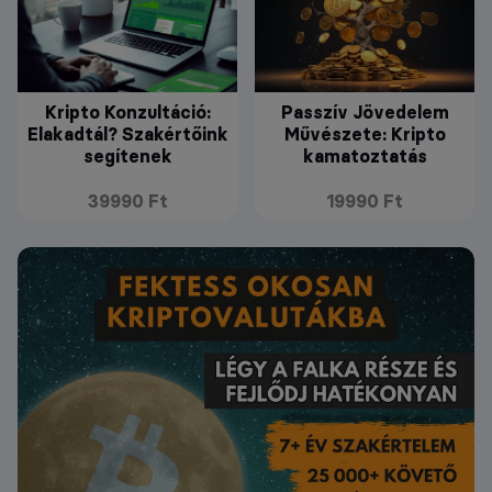
Kripto Konzultáció:
Passzív Jövedelem
Elakadtál? Szakértőink
Művészete: Kripto
segítenek
kamatoztatás
39990 Ft
19990 Ft