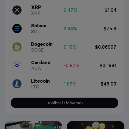
XRP
0.47%
$1.04
XRP
Solana
2.64%
$75.8
SOL
Dogecoin
0.10%
$0.06997
DOGE
Cardano
-0.87%
$0.1991
ADA
Litecoin
1.09%
$46.03
LTC
További árfolyamok