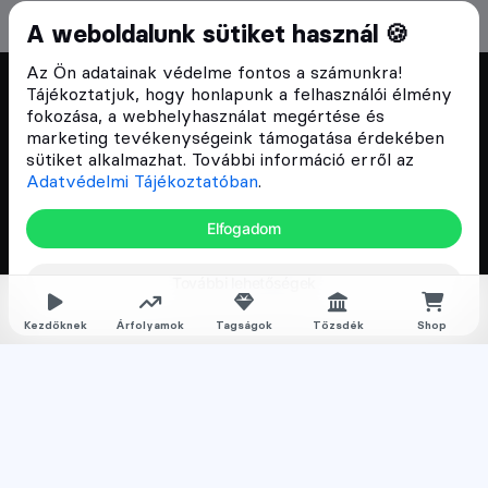
A weboldalunk sütiket használ 🍪
Az Ön adatainak védelme fontos a számunkra!
Tájékoztatjuk, hogy honlapunk a felhasználói élmény
Cryptofalka 2018 óta
fokozása, a webhelyhasználat megértése és
marketing tevékenységeink támogatása érdekében
sütiket alkalmazhat. További információ erről az
Szívünkön viseljük a blokklánc technológia
Adatvédelmi Tájékoztatóban
.
népszerűsítését Magyarországon, ezért 2018 óta a
Cryptofalka célja, hogy biztosítsa a hazai közösség
Elfogadom
és vállalatok digitális oktatását és fejlődését.
További lehetőségek
Oldalak
Kezdőknek
Árfolyamok
Tagságok
Tőzsdék
Shop
Hírek
Árfolyamok
Rólunk
Karrier