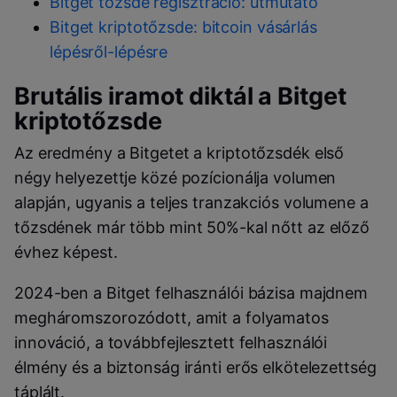
Bitget tőzsde regisztráció: útmutató
Bitget kriptotőzsde: bitcoin vásárlás
lépésről-lépésre
Brutális iramot diktál a Bitget
kriptotőzsde
Az eredmény a Bitgetet a kriptotőzsdék első
négy helyezettje közé pozícionálja volumen
alapján, ugyanis a teljes tranzakciós volumene a
tőzsdének már több mint 50%-kal nőtt az előző
évhez képest.
2024-ben a Bitget felhasználói bázisa majdnem
megháromszorozódott, amit a folyamatos
innováció, a továbbfejlesztett felhasználói
élmény és a biztonság iránti erős elkötelezettség
táplált.