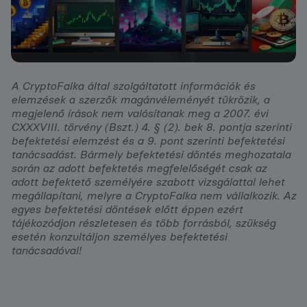
A CryptoFalka által szolgáltatott információk és
elemzések a szerzők magánvéleményét tükrözik, a
megjelenő írások nem valósítanak meg a 2007. évi
CXXXVIII. törvény (Bszt.) 4. § (2). bek 8. pontja szerinti
befektetési elemzést és a 9. pont szerinti befektetési
tanácsadást. Bármely befektetési döntés meghozatala
során az adott befektetés megfelelőségét csak az
adott befektető személyére szabott vizsgálattal lehet
megállapítani, melyre a CryptoFalka nem vállalkozik. Az
egyes befektetési döntések előtt éppen ezért
tájékozódjon részletesen és több forrásból, szükség
esetén konzultáljon személyes befektetési
tanácsadóval!