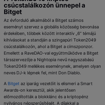
csúcstalálkozón ünnepel a
Bitget
Az évforduló alkalmából a Bitget számos
eseményt szervez a globális közösség bevonása
érdekében, többek között interaktív „6” témájú
kihívásokat a standján a szingapúri Token2049
csúcstalálkozón, ahol a Bitget a címszponzor.
Emellett a RaveDAO-val együttműködve a Bitget
társszervezője a Nightopia nevű nagyszabású
Token2049 mellékes eseménynek, amelyen olyan
neves DJ-k lépnek fel, mint Don Diablo.
A
Bitget
az iparág vezetőit is elismeri a Smart
Awards-on keresztül, akik jelentősen
előmozdították a blokklánc és a kriptopénz
nyilvános népszerűsítését. A díjakkal a