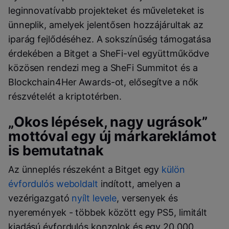
leginnovatívabb projekteket és műveleteket is
ünneplik, amelyek jelentősen hozzájárultak az
iparág fejlődéséhez. A sokszínűség támogatása
érdekében a Bitget a SheFi-vel együttműködve
közösen rendezi meg a SheFi Summitot és a
Blockchain4Her Awards-ot, elősegítve a nők
részvételét a kriptotérben.
„Okos lépések, nagy ugrások”
mottóval egy új márkareklámot
is bemutatnak
Az ünneplés részeként a Bitget egy
külön
évfordulós weboldalt
indított, amelyen a
vezérigazgató
nyílt levele
, versenyek és
nyeremények - többek között egy PS5, limitált
kiadású évfordulós konzolok és egy 20 000