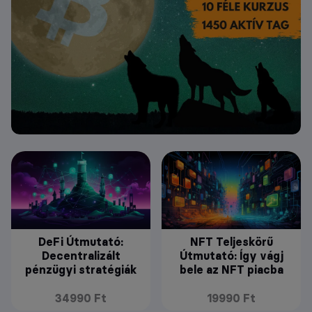
DeFi Útmutató:
NFT Teljeskörű
Decentralizált
Útmutató: Így vágj
pénzügyi stratégiák
bele az NFT piacba
34990 Ft
19990 Ft