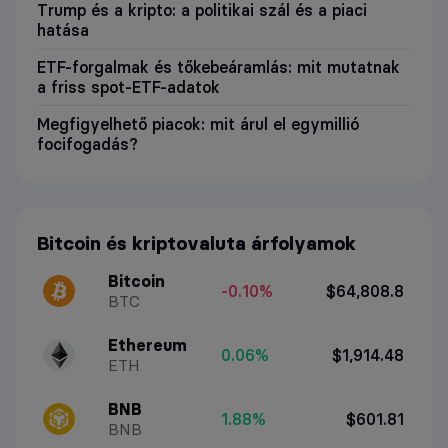
Trump és a kripto: a politikai szál és a piaci
hatása
ETF-forgalmak és tőkebeáramlás: mit mutatnak
a friss spot-ETF-adatok
Megfigyelhető piacok: mit árul el egymillió
focifogadás?
Bitcoin és kriptovaluta árfolyamok
Bitcoin
-0.10%
$64,808.8
BTC
Ethereum
0.06%
$1,914.48
ETH
BNB
1.88%
$601.81
BNB