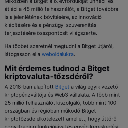
Miközben a Bitget a 6. évfordulóját ünnepli és
átlépi a 45 millió felhasználót, a Bitget továbbra
is a jelenlétének bővítésére, az innováció
kiépítésére és a pénzügyi szuverenitás
terjesztésére összpontosít világszerte.
Ha többet szeretnél megtudni a Bitget útjáról,
látogasson el a
weboldalukra
.
Mit érdemes tudnod a Bitget
kriptovaluta-tőzsdéről?
A 2018-ban alapított
Bitget
a világ egyik vezető
kriptopénzváltója és Web3 vállalata. A több mint
25 millió felhasználót kiszolgáló, több mint 100
országban és régióban működő Bitget
kriptotőzsde elkötelezett amellett, hogy úttörő
copy-trading funkciójával és egyéb kereskedési