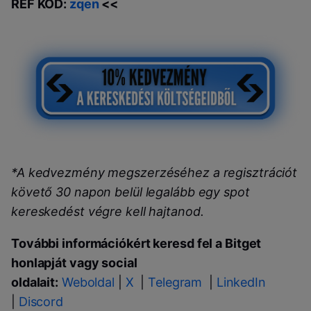
REF KÓD:
zqen
<<
*A kedvezmény megszerzéséhez a regisztrációt
követő 30 napon belül legalább egy spot
kereskedést végre kell hajtanod.
További információkért keresd fel a Bitget
honlapját vagy social
oldalait:
Weboldal
|
X
|
Telegram
|
LinkedIn
|
Discord