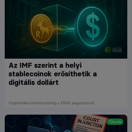
Az IMF szerint a helyi
stablecoinok erősíthetik a
digitális dollárt
Cryptofalka szerkesztőség • 2026. augusztus 8.
Tőzsde