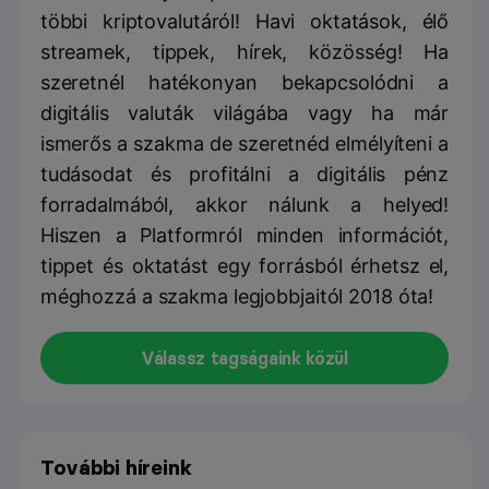
többi kriptovalutáról! Havi oktatások, élő
streamek, tippek, hírek, közösség! Ha
szeretnél hatékonyan bekapcsolódni a
digitális valuták világába vagy ha már
ismerős a szakma de szeretnéd elmélyíteni a
tudásodat és profitálni a digitális pénz
forradalmából, akkor nálunk a helyed!
Hiszen a Platformról minden információt,
tippet és oktatást egy forrásból érhetsz el,
méghozzá a szakma legjobbjaitól 2018 óta!
Válassz tagságaink közül
További híreink