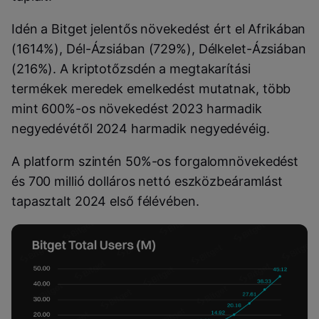
Idén a Bitget jelentős növekedést ért el Afrikában
(1614%), Dél-Ázsiában (729%), Délkelet-Ázsiában
(216%). A kriptotőzsdén a megtakarítási
termékek meredek emelkedést mutatnak, több
mint 600%-os növekedést 2023 harmadik
negyedévétől 2024 harmadik negyedévéig.
A platform szintén 50%-os forgalomnövekedést
és 700 millió dolláros nettó eszközbeáramlást
tapasztalt 2024 első félévében.