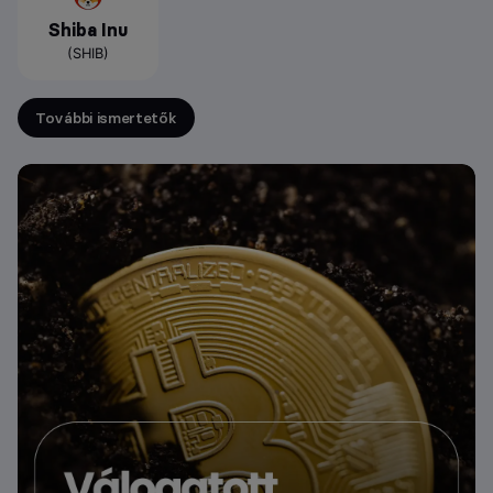
Shiba Inu
(SHIB)
További ismertetők