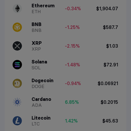
Ethereum
-0.34%
$1,904.07
ETH
BNB
-1.25%
$587.7
BNB
XRP
-2.15%
$1.03
XRP
Solana
-1.48%
$72.91
SOL
Dogecoin
-0.94%
$0.06921
DOGE
Cardano
6.85%
$0.2015
ADA
Litecoin
1.42%
$45.63
LTC