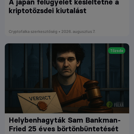
A japán felügyelet késleltetné a
kriptotőzsdei kiutalást
Cryptofalka szerkesztőség • 2026. augusztus 7.
Tőzsde
Helybenhagyták Sam Bankman-
Fried 25 éves börtönbüntetését