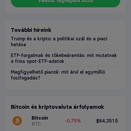
Válassz tagságaink közül
További híreink
Trump és a kripto: a politikai szál és a piaci
hatása
ETF-forgalmak és tőkebeáramlás: mit mutatnak
a friss spot-ETF-adatok
Megfigyelhető piacok: mit árul el egymillió
focifogadás?
Bitcoin és kriptovaluta árfolyamok
Bitcoin
-0.75%
$64,351.5
BTC