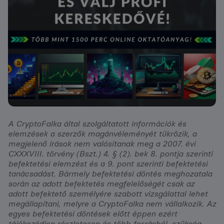
A CryptoFalka által szolgáltatott információk és
elemzések a szerzők magánvéleményét tükrözik, a
megjelenő írások nem valósítanak meg a 2007. évi
CXXXVIII. törvény (Bszt.) 4. § (2). bek 8. pontja szerinti
befektetési elemzést és a 9. pont szerinti befektetési
tanácsadást. Bármely befektetési döntés meghozatala
során az adott befektetés megfelelőségét csak az
adott befektető személyére szabott vizsgálattal lehet
megállapítani, melyre a CryptoFalka nem vállalkozik. Az
egyes befektetési döntések előtt éppen ezért
tájékozódjon részletesen és több forrásból, szükség