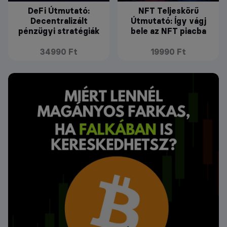
DeFi Útmutató:
NFT Teljeskörű
Decentralizált
Útmutató: Így vágj
pénzügyi stratégiák
bele az NFT piacba
34990 Ft
19990 Ft