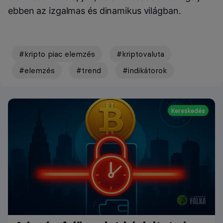
ebben az izgalmas és dinamikus világban.
#kripto piac elemzés
#kriptovaluta
#elemzés
#trend
#indikátorok
Kereskedés