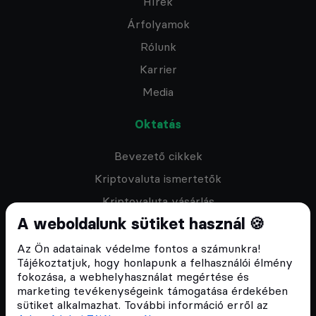
Hírek
Árfolyamok
Rólunk
Karrier
Media
Oktatás
Bevezető cikkek
Kriptovaluta ismertetők
Kriptovaluta vásárlás
A weboldalunk sütiket használ 🍪
Oktató anyagok
Discord közösség
Az Ön adatainak védelme fontos a számunkra!
Tájékoztatjuk, hogy honlapunk a felhasználói élmény
fokozása, a webhelyhasználat megértése és
Csomagajánlatok
marketing tevékenységeink támogatása érdekében
sütiket alkalmazhat. További információ erről az
Kriptovaluta kezdőknek