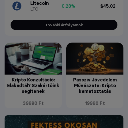
Litecoin
0.28%
$45.02
LTC
További árfolyamok
Kripto Konzultáció:
Passzív Jövedelem
Elakadtál? Szakértőink
Művészete: Kripto
segítenek
kamatoztatás
39990 Ft
19990 Ft