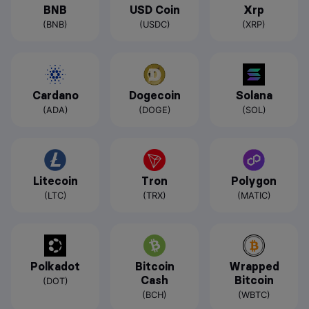
BNB
USD Coin
Xrp
(BNB)
(USDC)
(XRP)
Cardano
Dogecoin
Solana
(ADA)
(DOGE)
(SOL)
Litecoin
Tron
Polygon
(LTC)
(TRX)
(MATIC)
Polkadot
Bitcoin
Wrapped
Cash
Bitcoin
(DOT)
(BCH)
(WBTC)