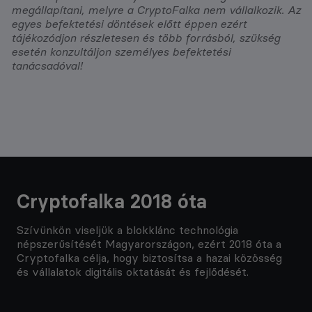
megállapítani, melyre a CryptoFalka nem vállalkozik. Az
egyes befektetési döntések előtt éppen ezért
tájékozódjon részletesen és több forrásból, szükség
esetén konzultáljon személyes befektetési
tanácsadóval!
Cryptofalka 2018 óta
Szívünkön viseljük a blokklánc technológia
népszerűsítését Magyarországon, ezért 2018 óta a
Cryptofalka célja, hogy biztosítsa a hazai közösség
és vállalatok digitális oktatását és fejlődését.