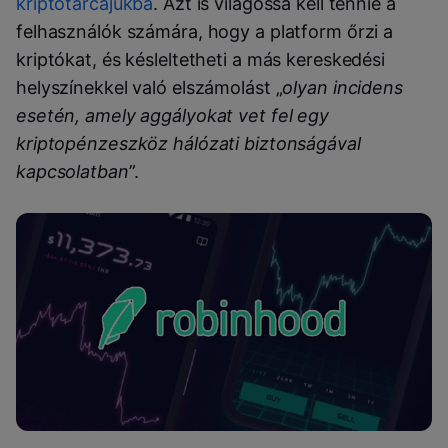
kriptotárcájukba
. Azt is világossá kell tennie a
felhasználók számára, hogy a platform őrzi a
kriptókat, és késleltetheti a más kereskedési
helyszínekkel való elszámolást „
olyan incidens
esetén, amely aggályokat vet fel egy
kriptopénzeszköz hálózati biztonságával
kapcsolatban
”.