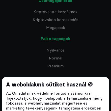
Csomagajánlatok
Kriptovaluta kezdőknek
Kriptovaluta kereskedés
Megapack
Falka tagságok
Nyilvános
Normál
Prémium
A weboldalunk sütiket használ 🍪
Az Ön adatainak védelme fontos a számunkra!
Feliratkozom a hírlevélre
Tájékoztatjuk, hogy honlapunk a felhasználói élmény
fokozása, a webhelyhasználat megértése és
marketing tevékenységeink támogatása érdekében