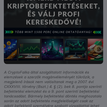
A CryptoFalka által szolgáltatott információk és
elemzések a szerzők magánvéleményét tükrözik, a
megjelenő írások nem valósítanak meg a 2007. évi
CXXXVIII. törvény (Bszt.) 4. § (2). bek 8. pontja szerinti
befektetési elemzést és a 9. pont szerinti befektetési
tanácsadást. Bármely befektetési döntés meghozatala
során az adott befektetés megfelelőségét csak az
adott befektető személyére szabott vizsgálattal lehet