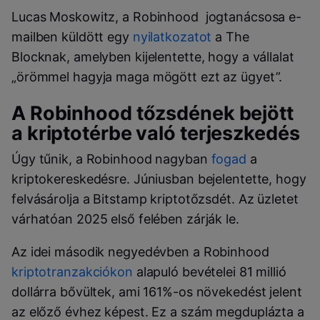
Lucas Moskowitz, a Robinhood jogtanácsosa e-
mailben küldött egy
nyilatkozatot
a The
Blocknak, amelyben kijelentette, hogy a vállalat
„örömmel hagyja maga mögött ezt az ügyet”.
A Robinhood tőzsdének bejött
a kriptotérbe való terjeszkedés
Úgy tűnik, a Robinhood nagyban
fogad
a
kriptokereskedésre. Júniusban bejelentette, hogy
felvásárolja a Bitstamp kriptotőzsdét. Az üzletet
várhatóan 2025 első felében zárják le.
Az idei második negyedévben a Robinhood
kriptotranzakciókon
alapuló bevételei 81 millió
dollárra bővültek, ami 161%-os növekedést jelent
az előző évhez képest. Ez a szám megduplázta a