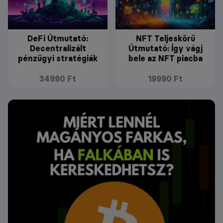
DeFi Útmutató:
NFT Teljeskörű
Decentralizált
Útmutató: Így vágj
pénzügyi stratégiák
bele az NFT piacba
34990 Ft
19990 Ft