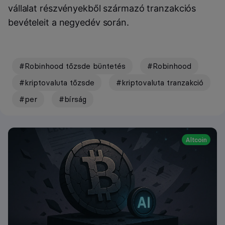
vállalat részvényekből származó tranzakciós
bevételeit a negyedév során.
#Robinhood tőzsde büntetés
#Robinhood
#kriptovaluta tőzsde
#kriptovaluta tranzakció
#per
#bírság
Altcoin