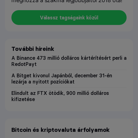
méghozzá a szakma legjobbjaitól 2018 óta!
Válassz tagságaink közül
További híreink
A Binance 473 millió dolláros kártérítésért perli a
RedotPayt
A Bitget kivonul Japánból, december 31-én
lezárja a nyitott pozíciókat
Elindult az FTX ötödik, 900 millió dolláros
kifizetése
Bitcoin és kriptovaluta árfolyamok