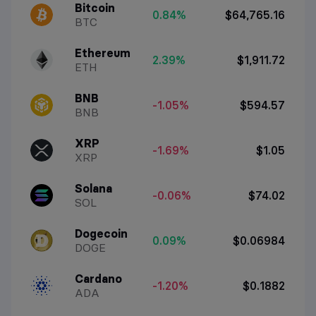
Bitcoin
0.84%
$64,765.16
BTC
Ethereum
2.39%
$1,911.72
ETH
BNB
-1.05%
$594.57
BNB
XRP
-1.69%
$1.05
XRP
Solana
-0.06%
$74.02
SOL
Dogecoin
0.09%
$0.06984
DOGE
Cardano
-1.20%
$0.1882
ADA