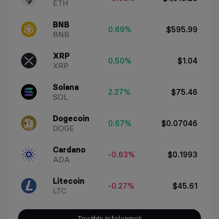
ETH
BNB
0.69%
$595.99
BNB
XRP
0.50%
$1.04
XRP
Solana
2.27%
$75.46
SOL
Dogecoin
0.67%
$0.07046
DOGE
Cardano
-0.63%
$0.1993
ADA
Litecoin
-0.27%
$45.61
LTC
További árfolyamok