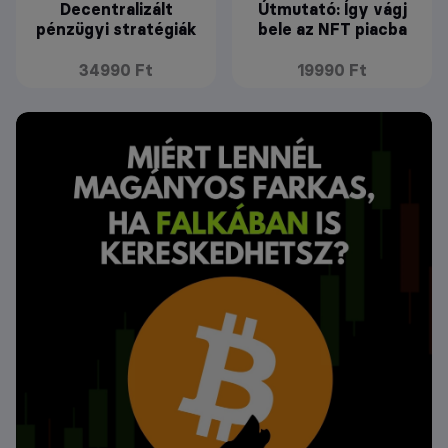
Decentralizált
Útmutató: Így vágj
pénzügyi stratégiák
bele az NFT piacba
34990 Ft
19990 Ft