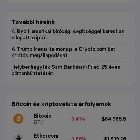
További híreink
A Bybit amerikai bírósági segítséggel keresi az
ellopott kriptót
A Trump Media felmondja a Crypto.com két
kriptós megállapodását
Helybenhagyták Sam Bankman-Fried 25 éves
börtönbüntetését
Bitcoin és kriptovaluta árfolyamok
Bitcoin
-0.41%
$64,965.5
BTC
Ethereum
-0.66%
$1,919.26