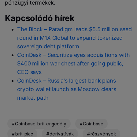
pénzügyi termékek.
Kapcsolódó hírek
The Block – Paradigm leads $5.5 million seed
round in M1X Global to expand tokenized
sovereign debt platform
CoinDesk – Securitize eyes acquisitions with
$400 million war chest after going public,
CEO says
CoinDesk – Russia's largest bank plans
crypto wallet launch as Moscow clears
market path
#Coinbase brit engedély
#Coinbase
#brit piac
#derivatívák
#részvények