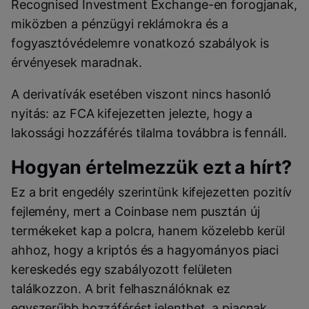
Recognised Investment Exchange-en forogjanak,
miközben a pénzügyi reklámokra és a
fogyasztóvédelemre vonatkozó szabályok is
érvényesek maradnak.
A derivatívák esetében viszont nincs hasonló
nyitás: az FCA kifejezetten jelezte, hogy a
lakossági hozzáférés tilalma továbbra is fennáll.
Hogyan értelmezzük ezt a hírt?
Ez a brit engedély szerintünk kifejezetten pozitív
fejlemény, mert a Coinbase nem pusztán új
termékeket kap a polcra, hanem közelebb kerül
ahhoz, hogy a kriptós és a hagyományos piaci
kereskedés egy szabályozott felületen
találkozzon. A brit felhasználóknak ez
egyszerűbb hozzáférést jelenthet, a piacnak