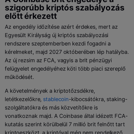
szigorúbb kriptós szabályozás
előtt érkezett
Az engedély időzítése azért érdekes, mert az
Egyesült Királyság új kriptós szabályozási
rendszere szeptemberben kezdi fogadni a
kérelmeket, majd 2027 októberében lép hatályba.
Az új rezsim az FCA, vagyis a brit pénzügyi
felügyelet engedélyéhez köti több piaci szereplő
működését.
A követelmények a kriptotőzsdékre,
letétkezelőkre,
stablecoin
-kibocsátókra, staking-
szolgáltatókra és más közvetítőkre is
vonatkoznak majd. A Coinbase által idézett FCA-
kutatás szerint körülbelül 7 millió brit felnőtt tart
kriptoeszközt, a kriptóval még nem rendelkező