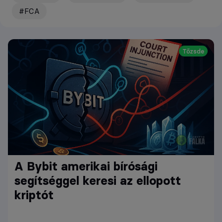
#FCA
Tőzsde
A Bybit amerikai bírósági
segítséggel keresi az ellopott
kriptót