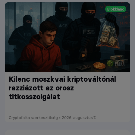
Blokklánc
Kilenc moszkvai kriptováltónál
razziázott az orosz
titkosszolgálat
Cryptofalka szerkesztőség • 2026. augusztus 7.