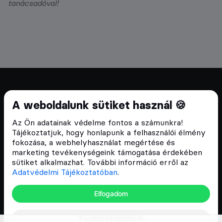
tanácsadóval!
Cryptofalka 2018 óta
A weboldalunk sütiket használ 🍪
Szívünkön viseljük a blokklánc technológia
Az Ön adatainak védelme fontos a számunkra!
népszerűsítését Magyarországon, ezért 2018 óta a
Tájékoztatjuk, hogy honlapunk a felhasználói élmény
Cryptofalka célja, hogy biztosítsa a hazai közösség
fokozása, a webhelyhasználat megértése és
és vállalatok digitális oktatását és fejlődését.
marketing tevékenységeink támogatása érdekében
sütiket alkalmazhat. További információ erről az
Adatvédelmi Tájékoztatóban
.
Oldalak
Elfogadom
Hírek
További lehetőségek