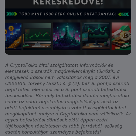
A CryptoFalka által szolgáltatott információk és
elemzések a szerzők magánvéleményét tükrözik, a
megjelenő írások nem valósítanak meg a 2007. évi
CXXXVIII. törvény (Bszt.) 4. § (2). bek 8. pontja szerinti
befektetési elemzést és a 9. pont szerinti befektetési
tanácsadást. Bármely befektetési döntés meghozatala
során az adott befektetés megfelelőségét csak az
adott befektető személyére szabott vizsgálattal lehet
megállapítani, melyre a CryptoFalka nem vállalkozik. Az
egyes befektetési döntések előtt éppen ezért
tájékozódjon részletesen és több forrásból, szükség
esetén konzultáljon személyes befektetési