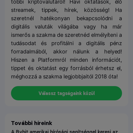
többi kriptovalutáról! Havi oktatások, élő
streamek, tippek, hírek, közösség! Ha
szeretnél hatékonyan bekapcsolódni a
digitális valuták világába vagy ha már
ismerős a szakma de szeretnéd elmélyíteni a
tudásodat és profitálni a digitális pénz
forradalmából, akkor nálunk a helyed!
Hiszen a Platformról minden információt,
tippet és oktatást egy forrásból érhetsz el,
méghozzá a szakma legjobbjaitól 2018 óta!
Válassz tagságaink közül
További híreink
A Bybit amerikai bírósági segítséggel keresi az