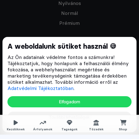
Nyilvános
Normál
Prémium
A weboldalunk sütiket használ 🍪
Az Ön adatainak védelme fontos a számunkra!
Feliratkozom a hírlevélre
Tájékoztatjuk, hogy honlapunk a felhasználói élmény
fokozása, a webhelyhasználat megértése és
marketing tevékenységeink támogatása érdekében
sütiket alkalmazhat. További információ erről az
Adatvédelmi Tájékoztatóban
.
ÁSZF
Elfogadom
Adatvédelmi tájékoztató
Email:
info@cryptofalka.hu
További lehetőségek
Copyright © 2017–2026. Minden jog fenntartva
Kezdőknek
Árfolyamok
Tagságok
Tőzsdék
Shop