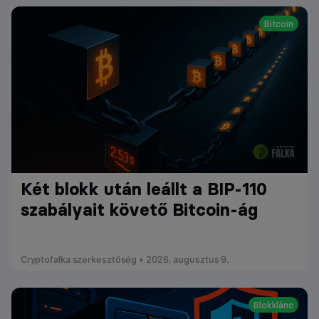
Bitcoin
Két blokk után leállt a BIP-110
szabályait követő Bitcoin-ág
Cryptofalka szerkesztőség • 2026. augusztus 9.
Blokklánc