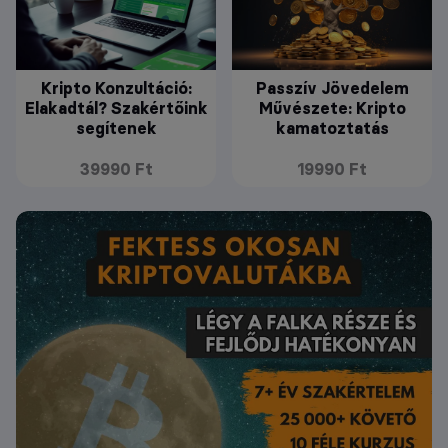
Kripto Konzultáció:
Passzív Jövedelem
Elakadtál? Szakértőink
Művészete: Kripto
segítenek
kamatoztatás
39990 Ft
19990 Ft