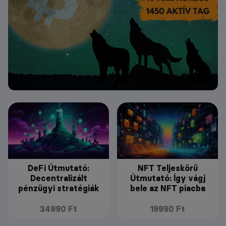
DeFi Útmutató:
NFT Teljeskörű
Decentralizált
Útmutató: Így vágj
pénzügyi stratégiák
bele az NFT piacba
34990 Ft
19990 Ft