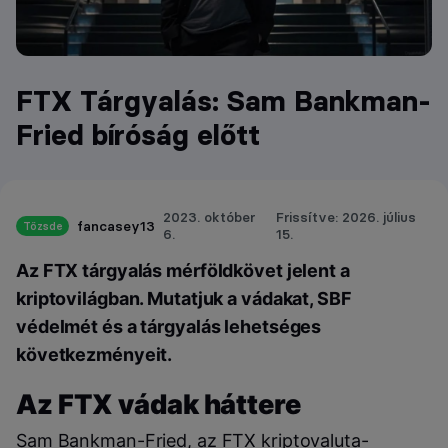
FTX Tárgyalás: Sam Bankman-
Fried bíróság előtt
2023. október
Frissítve: 2026. július
fancasey13
Tőzsde
6.
15.
Az FTX tárgyalás mérföldkövet jelent a
kriptovilágban. Mutatjuk a vádakat, SBF
védelmét és a tárgyalás lehetséges
következményeit.
Az FTX vádak háttere
Sam Bankman-Fried, az FTX kriptovaluta-