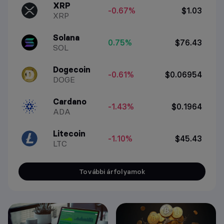
XRP
-0.67%
$1.03
XRP
Solana
0.75%
$76.43
SOL
Dogecoin
-0.61%
$0.06954
DOGE
Cardano
-1.43%
$0.1964
ADA
Litecoin
-1.10%
$45.43
LTC
További árfolyamok