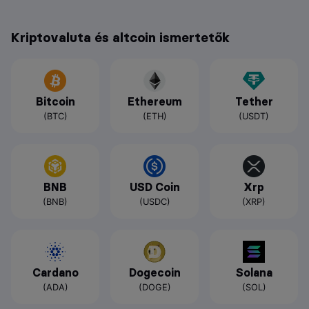
Kriptovaluta és altcoin ismertetők
Bitcoin
Ethereum
Tether
(BTC)
(ETH)
(USDT)
BNB
USD Coin
Xrp
(BNB)
(USDC)
(XRP)
Cardano
Dogecoin
Solana
(ADA)
(DOGE)
(SOL)