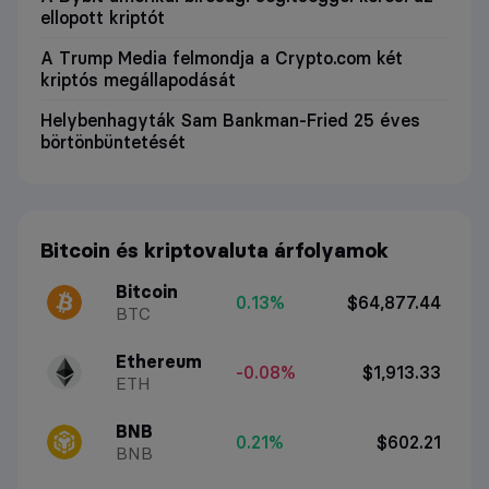
ellopott kriptót
A Trump Media felmondja a Crypto.com két
kriptós megállapodását
Helybenhagyták Sam Bankman-Fried 25 éves
börtönbüntetését
Bitcoin és kriptovaluta árfolyamok
Bitcoin
0.13%
$64,877.44
BTC
Ethereum
-0.08%
$1,913.33
ETH
BNB
0.21%
$602.21
BNB