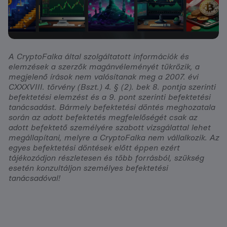
A CryptoFalka által szolgáltatott információk és
elemzések a szerzők magánvéleményét tükrözik, a
megjelenő írások nem valósítanak meg a 2007. évi
CXXXVIII. törvény (Bszt.) 4. § (2). bek 8. pontja szerinti
befektetési elemzést és a 9. pont szerinti befektetési
tanácsadást. Bármely befektetési döntés meghozatala
során az adott befektetés megfelelőségét csak az
adott befektető személyére szabott vizsgálattal lehet
megállapítani, melyre a CryptoFalka nem vállalkozik. Az
egyes befektetési döntések előtt éppen ezért
tájékozódjon részletesen és több forrásból, szükség
esetén konzultáljon személyes befektetési
tanácsadóval!