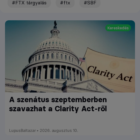
#FTX tárgyalás
#ftx
#SBF
Kereskedés
A szenátus szeptemberben
szavazhat a Clarity Act-ről
LupusBaltazar • 2026. augusztus 10.