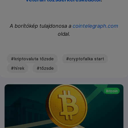
A borítókép tulajdonosa a
cointelegraph.com
oldal.
#kriptovaluta tőzsde
#cryptofalka start
#hírek
#tőzsde
Bitcoin