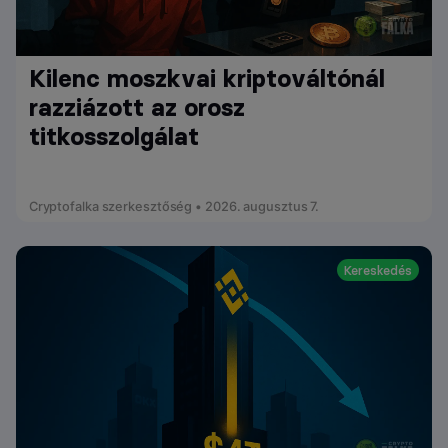
Kilenc moszkvai kriptováltónál
razziázott az orosz
titkosszolgálat
Cryptofalka szerkesztőség • 2026. augusztus 7.
Kereskedés