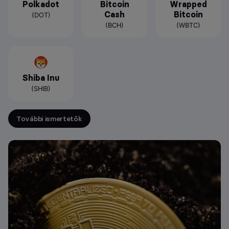
Polkadot
Bitcoin
Wrapped
Cash
Bitcoin
(DOT)
(BCH)
(WBTC)
Shiba Inu
(SHIB)
További ismertetők