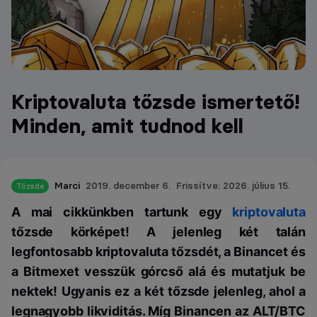
Kriptovaluta tőzsde ismertető!
Minden, amit tudnod kell
Marci
2019. december 6.
Frissítve: 2026. július 15.
Tőzsde
A mai cikkünkben tartunk egy
kriptovaluta
tőzsde körképet! A jelenleg két talán
legfontosabb kriptovaluta tőzsdét, a Binancet és
a Bitmexet vesszük górcső alá és mutatjuk be
nektek! Ugyanis ez a két tőzsde jelenleg, ahol a
legnagyobb likviditás. Míg Binancen az ALT/BTC