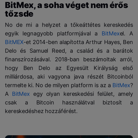
BitMex, a soha véget nem érős
tőzsde
No de mi a helyzet a tőkeáttétes kereskedés
egyik legnagyobb platformjával a
BitMex
el. A
BitMEX
-et 2014-ben alapította Arthur Hayes, Ben
Delo és Samuel Reed, a család és a barátok
finanszírozásával. 2018-ban beszámoltak arról,
hogy Ben Delo az Egyesült Királyság első
milliárdosa, aki vagyona java részét Bitcoinból
termelte ki. No de milyen platform is az a
BitMex
?
A
BitMex
egy olyan kereskedési felület, amely
csak a Bitcoin használátval biztosít a
kereskedéshez hozzáférést.