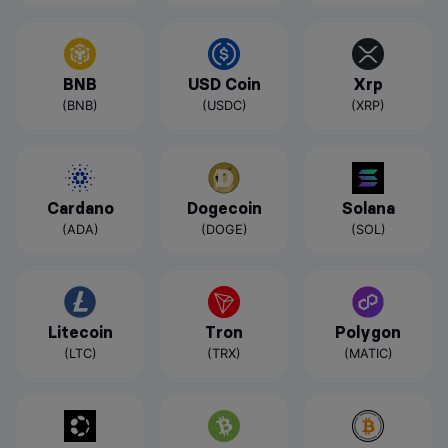
BNB
USD Coin
Xrp
(BNB)
(USDC)
(XRP)
Cardano
Dogecoin
Solana
(ADA)
(DOGE)
(SOL)
Litecoin
Tron
Polygon
(LTC)
(TRX)
(MATIC)