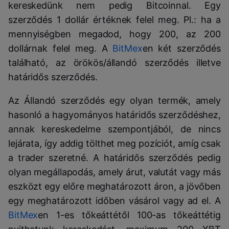
kereskedünk nem pedig Bitcoinnal. Egy
szerződés 1 dollár értéknek felel meg. Pl.: ha a
mennyiségben megadod, hogy 200, az 200
dollárnak felel meg. A
BitMex
en két szerződés
található, az örökös/állandó szerződés illetve
határidős szerződés.
Az Állandó szerződés egy olyan termék, amely
hasonló a hagyományos határidős szerződéshez,
annak kereskedelme szempontjából, de nincs
lejárata, így addig tölthet meg pozíciót, amíg csak
a trader szeretné. A határidős szerződés pedig
olyan megállapodás, amely árut, valutát vagy más
eszközt egy előre meghatározott áron, a jövőben
egy meghatározott időben vásárol vagy ad el. A
BitMex
en 1-es tőkeáttétől 100-as tőkeáttétig