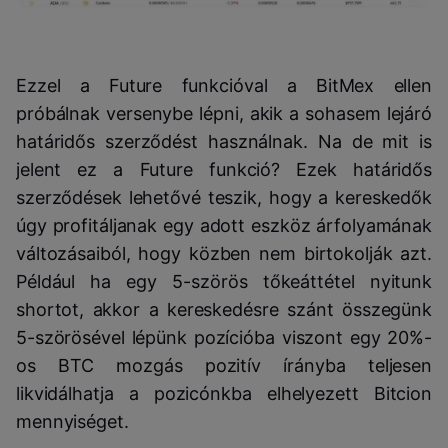
Ezzel a Future funkcióval a BitMex ellen
próbálnak versenybe lépni, akik a sohasem lejáró
határidős szerződést használnak. Na de mit is
jelent ez a Future funkció? Ezek határidős
szerződések lehetővé teszik, hogy a kereskedők
úgy profitáljanak egy adott eszköz árfolyamának
változásaiból, hogy közben nem birtokolják azt.
Például ha egy 5-szörös tőkeáttétel nyitunk
shortot, akkor a kereskedésre szánt összegünk
5-szörösével lépünk pozícióba viszont egy 20%-
os BTC mozgás pozitív írányba teljesen
likvidálhatja a pozicónkba elhelyezett Bitcion
mennyiséget.