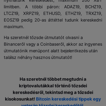
nyithatunk kereskedést, maximum 200 XBT
limitben. A többi páron: ADAZ19, BCHZ19,
LTCZ19, XRPZ19, ETHUSD, ETHZ19, TRXZ19,
EOSZ19 pedig 20-as áttéttel tudunk kereskedni
maximum.
Ha szeretnél tőzsde útmutatót olvasni a
Binanceről vagy a Coinbaseről, akkor az ingyenes
útmutatónik menüpont alatt bejelentkezés után
találsz néhány hasznos útmutatót!
Ha szeretnél többet megtudni a
kriptovalutákkal történő tőzsdei
kereskedésről, tekintsd meg a tőzsdei
kisokosunkat!
Bitcoin kereskedési tippek egy
veterán tőzsdei kereskedőtől
.