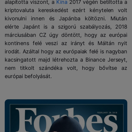
alapította viszont, a
Kína
2017 végén betiltotta a
kriptovaluta kereskedést ezért kénytelen volt
kivonulni innen és Japánba költözni. Miután
elérte Japánt is a szigorú szabályozás, 2018
márciusában CZ úgy döntött, hogy az európai
kontinens felé veszi az irányt és Máltán nyit
irodát. Azáltal hogy az európaiak felé is nagyban
kacsingatott majd létrehozta a Binance Jerseyt,
nem titkolt szándéka volt, hogy bővítse az
európai befolyását.