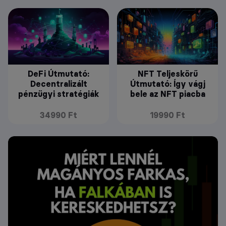
DeFi Útmutató:
NFT Teljeskörű
Decentralizált
Útmutató: Így vágj
pénzügyi stratégiák
bele az NFT piacba
34990 Ft
19990 Ft