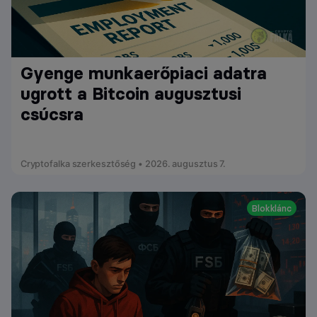
Gyenge munkaerőpiaci adatra
ugrott a Bitcoin augusztusi
csúcsra
Cryptofalka szerkesztőség • 2026. augusztus 7.
Blokklánc