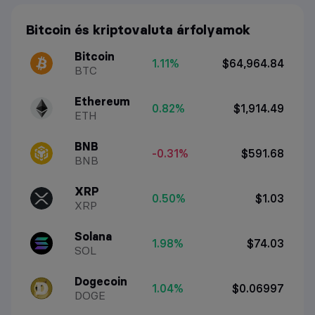
Bitcoin és kriptovaluta árfolyamok
Bitcoin
1.11%
$64,964.84
BTC
Ethereum
0.82%
$1,914.49
ETH
BNB
-0.31%
$591.68
BNB
XRP
0.50%
$1.03
XRP
Solana
1.98%
$74.03
SOL
Dogecoin
1.04%
$0.06997
DOGE