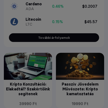
Cardano
0.46%
$0.2007
ADA
Litecoin
0.15%
$45.57
LTC
További árfolyamok
Kripto Konzultáció:
Passzív Jövedelem
Elakadtál? Szakértőink
Művészete: Kripto
segítenek
kamatoztatás
39990 Ft
19990 Ft