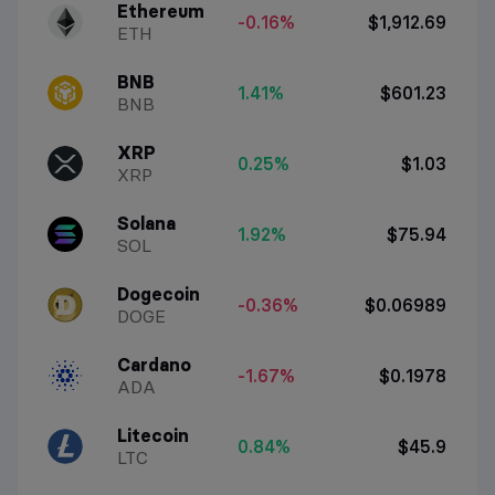
Ethereum
-0.16%
$1,912.69
ETH
BNB
1.41%
$601.23
BNB
XRP
0.25%
$1.03
XRP
Solana
1.92%
$75.94
SOL
Dogecoin
-0.36%
$0.06989
DOGE
Cardano
-1.67%
$0.1978
ADA
Litecoin
0.84%
$45.9
LTC