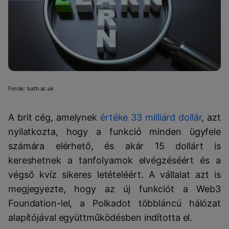
Forrás: bath.ac.uk
A brit cég, amelynek
értéke 33 milliárd dollár
, azt
nyilatkozta, hogy a funkció minden ügyfele
számára elérhető, és akár 15 dollárt is
kereshetnek a tanfolyamok elvégzéséért és a
végső kvíz sikeres letételéért. A vállalat azt is
megjegyezte, hogy az új funkciót a Web3
Foundation-lel, a Polkadot többláncú hálózat
alapítójával együttműködésben indította el.