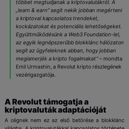
többet megtudjanak a kriptovalutákról. A
„learn & earn” segít nekik jobban megérteni
a kriptoval kapcsolatos trendeket,
kockázatokat és potenciális lehetőségeket.
Együttműködésünk a Web3 Foundation-lel,
az egyik legnépszerűbb blokklánc hálózaton
segít az ügyfeleknek abban, hogy jobban
megismerjék a kripto fogalmakat” –
mondta
Emil Urmashin, a Revolut kripto részlegének
vezérigazgatója.
A Revolut támogatja a
kriptovaluták adaptációját
A cégnek nem ez az első betörése a blokklánc
világba. A kriptovalutákkal kapcsolatos története