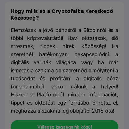
Hogy mi is az a Cryptofalka Kereskedő
Közösség?
Elemzések a jövő pénzéről a Bitcoinról és a
többi kriptovalutáról! Havi oktatások, élő
streamek, tippek, hírek, közösség! Ha
szeretnél hatékonyan bekapcsolódni a
digitális valuták világába vagy ha már
ismerős a szakma de szeretnéd elmélyíteni a
tudásodat és profitálni a digitális pénz
forradalmából, akkor nálunk a helyed!
Hiszen a Platformról minden információt,
tippet és oktatást egy forrásból érhetsz el,
méghozzá a szakma legjobbjaitól 2018 óta!
Válassz tagságaink közül