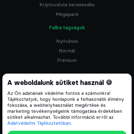
Kriptovaluta kereskedés
Megapack
Falka tagságok
Nyilvános
Normál
Prémium
A weboldalunk sütiket használ 🍪
Az Ön adatainak védelme fontos a számunkra!
Feliratkozom a hírlevélre
Tájékoztatjuk, hogy honlapunk a felhasználói élmény
fokozása, a webhelyhasználat megértése és
marketing tevékenységeink támogatása érdekében
sütiket alkalmazhat. További információ erről az
Adatvédelmi Tájékoztatóban
.