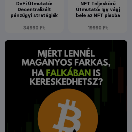
DeFi Útmutató:
NFT Teljeskörű
Decentralizált
Útmutató: Így vágj
pénzügyi stratégiák
bele az NFT piacba
34990 Ft
19990 Ft