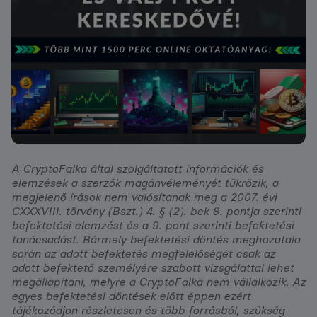
A CryptoFalka által szolgáltatott információk és
elemzések a szerzők magánvéleményét tükrözik, a
megjelenő írások nem valósítanak meg a 2007. évi
CXXXVIII. törvény (Bszt.) 4. § (2). bek 8. pontja szerinti
befektetési elemzést és a 9. pont szerinti befektetési
tanácsadást. Bármely befektetési döntés meghozatala
során az adott befektetés megfelelőségét csak az
adott befektető személyére szabott vizsgálattal lehet
megállapítani, melyre a CryptoFalka nem vállalkozik. Az
egyes befektetési döntések előtt éppen ezért
tájékozódjon részletesen és több forrásból, szükség