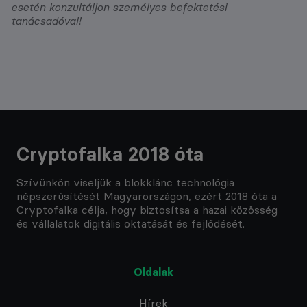
esetén konzultáljon személyes befektetési
tanácsadóval!
Cryptofalka 2018 óta
Szívünkön viseljük a blokklánc technológia
népszerűsítését Magyarországon, ezért 2018 óta a
Cryptofalka célja, hogy biztosítsa a hazai közösség
és vállalatok digitális oktatását és fejlődését.
Oldalak
Hírek