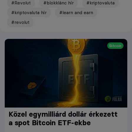
#Revolut
#blokklánc hír
#kriptovaluta
#kriptovaluta hír
#learn and earn
#revolut
Bitcoin
Közel egymilliárd dollár érkezett
a spot Bitcoin ETF-ekbe