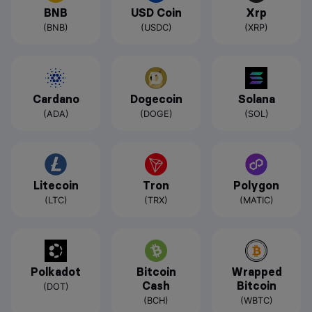
BNB
USD Coin
Xrp
(BNB)
(USDC)
(XRP)
Cardano
Dogecoin
Solana
(ADA)
(DOGE)
(SOL)
Litecoin
Tron
Polygon
(LTC)
(TRX)
(MATIC)
Polkadot
Bitcoin
Wrapped
Cash
Bitcoin
(DOT)
(BCH)
(WBTC)