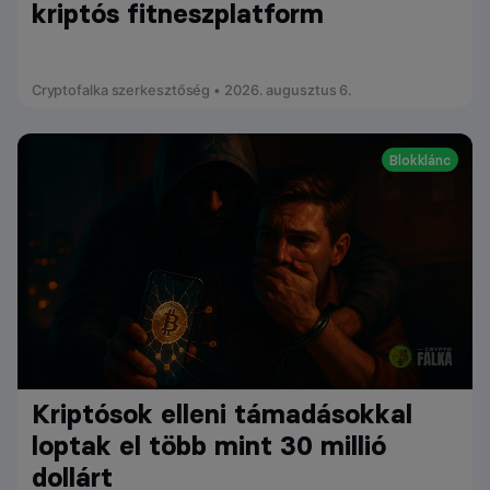
kriptós fitneszplatform
Cryptofalka szerkesztőség • 2026. augusztus 6.
Blokklánc
Kriptósok elleni támadásokkal
loptak el több mint 30 millió
dollárt