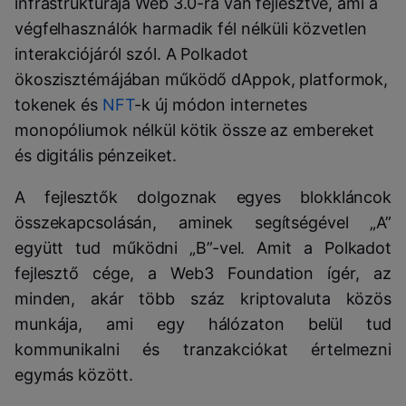
infrastruktúrája Web 3.0-ra van fejlesztve, ami a
végfelhasználók harmadik fél nélküli közvetlen
interakciójáról szól. A Polkadot
ökoszisztémájában működő dAppok, platformok,
tokenek és
NFT
-k új módon internetes
monopóliumok nélkül kötik össze az embereket
és digitális pénzeiket.
A fejlesztők dolgoznak egyes blokkláncok
összekapcsolásán, aminek segítségével „A”
együtt tud működni „B”-vel. Amit a Polkadot
fejlesztő cége, a Web3 Foundation ígér, az
minden, akár több száz kriptovaluta közös
munkája, ami egy hálózaton belül tud
kommunikalni és tranzakciókat értelmezni
egymás között.