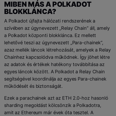
MIBEN MÁS A POLKADOT
BLOKKLÁNCA?
A Polkadot újfajta hálózati rendszerének a
szívében az úgynevezett „Relay Chain” áll, amely
a Polkadot központi blokklánca. Ez mellett
lehetővé teszi az úgynevezett „Para-chainek”,
azaz mellék láncok létrehozását, amelyek a Relay
Chainhez kapcsolódva működnek. Így jöhet létre
az adatok és értékek hatékony továbbítása az
egyes láncok között. A Polkadot a Relay Chain
segítségével koordinálja az egyes Para-chainek
működését és biztonságát.
Ezek a parachainek azt az ETH 2.0-hoz hasonló
sharding megoldást kölcsönzik a Polkadotra,
amit az Ethereum már évek óta tesztel. A