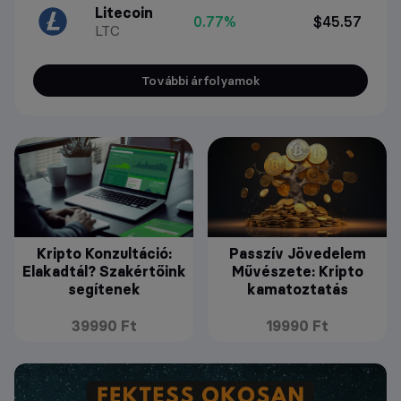
Litecoin
0.77%
$45.57
LTC
További árfolyamok
Kripto Konzultáció:
Passzív Jövedelem
Elakadtál? Szakértőink
Művészete: Kripto
segítenek
kamatoztatás
39990 Ft
19990 Ft