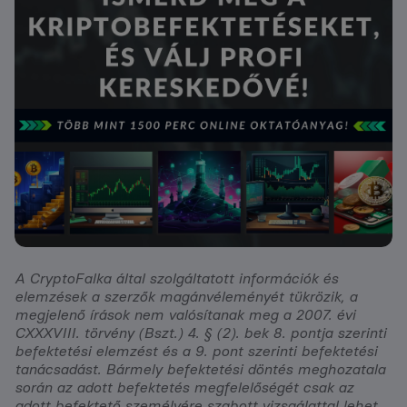
A CryptoFalka által szolgáltatott információk és
elemzések a szerzők magánvéleményét tükrözik, a
megjelenő írások nem valósítanak meg a 2007. évi
CXXXVIII. törvény (Bszt.) 4. § (2). bek 8. pontja szerinti
befektetési elemzést és a 9. pont szerinti befektetési
tanácsadást. Bármely befektetési döntés meghozatala
során az adott befektetés megfelelőségét csak az
adott befektető személyére szabott vizsgálattal lehet