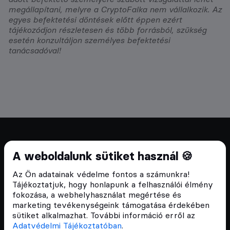
megállapítani, melyre a CryptoFalka nem vállalkozik. Az
egyes befektetési döntések előtt éppen ezért
tájékozódjon részletesen és több forrásból, szükség
esetén konzultáljon személyes befektetési
tanácsadóval!
Cryptofalka 2018 óta
A weboldalunk sütiket használ 🍪
Szívünkön viseljük a blokklánc technológia
Az Ön adatainak védelme fontos a számunkra!
népszerűsítését Magyarországon, ezért 2018 óta a
Tájékoztatjuk, hogy honlapunk a felhasználói élmény
Cryptofalka célja, hogy biztosítsa a hazai közösség
fokozása, a webhelyhasználat megértése és
és vállalatok digitális oktatását és fejlődését.
marketing tevékenységeink támogatása érdekében
sütiket alkalmazhat. További információ erről az
Adatvédelmi Tájékoztatóban
.