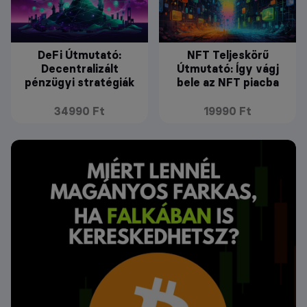
DeFi Útmutató:
NFT Teljeskörű
Decentralizált
Útmutató: Így vágj
pénzügyi stratégiák
bele az NFT piacba
34990 Ft
19990 Ft