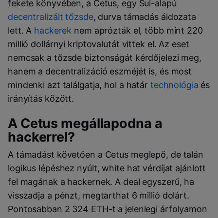
fekete könyvében, a Cetus, egy Sui-alapú
decentralizált tőzsde
, durva támadás áldozata
lett. A
hackerek
nem aprózták el, több mint 220
millió dollárnyi kriptovalutát vittek el. Az eset
nemcsak a tőzsde biztonságát kérdőjelezi meg,
hanem a decentralizáció eszméjét is, és most
mindenki azt találgatja, hol a határ
technológia
és
irányítás között.
A Cetus megállapodna a
hackerrel?
A támadást követően a Cetus meglepő, de talán
logikus lépéshez nyúlt, white hat vérdíjat ajánlott
fel magának a hackernek. A deal egyszerű, ha
visszadja a pénzt, megtarthat 6 millió dolárt.
Pontosabban 2 324 ETH-t a jelenlegi árfolyamon