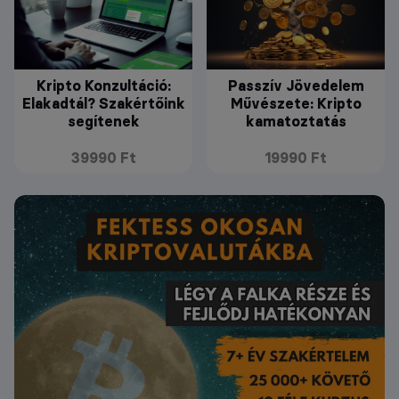
Kripto Konzultáció:
Passzív Jövedelem
Elakadtál? Szakértőink
Művészete: Kripto
segítenek
kamatoztatás
39990 Ft
19990 Ft