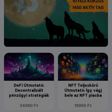
DeFi Útmutató:
NFT Teljeskörű
Decentralizált
Útmutató: Így vágj
pénzügyi stratégiák
bele az NFT piacba
34990 Ft
19990 Ft