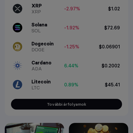
XRP
-2.97%
$1.02
XRP
Solana
-1.92%
$72.69
SOL
Dogecoin
-1.25%
$0.06901
DOGE
Cardano
6.44%
$0.2002
ADA
Litecoin
0.89%
$45.41
LTC
További árfolyamok