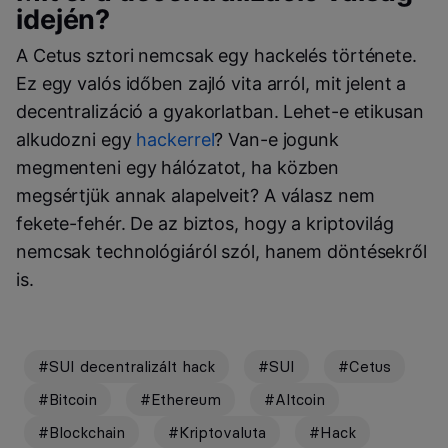
idején?
A Cetus sztori nemcsak egy hackelés története.
Ez egy valós időben zajló vita arról, mit jelent a
decentralizáció a gyakorlatban. Lehet-e etikusan
alkudozni egy
hackerrel
? Van-e jogunk
megmenteni egy hálózatot, ha közben
megsértjük annak alapelveit? A válasz nem
fekete-fehér. De az biztos, hogy a kriptovilág
nemcsak technológiáról szól, hanem döntésekről
is.
#SUI decentralizált hack
#SUI
#Cetus
#Bitcoin
#Ethereum
#Altcoin
#Blockchain
#Kriptovaluta
#Hack