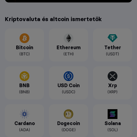
Kriptovaluta és altcoin ismertetők
Bitcoin
Ethereum
Tether
(BTC)
(ETH)
(USDT)
BNB
USD Coin
Xrp
(BNB)
(USDC)
(XRP)
Cardano
Dogecoin
Solana
(ADA)
(DOGE)
(SOL)