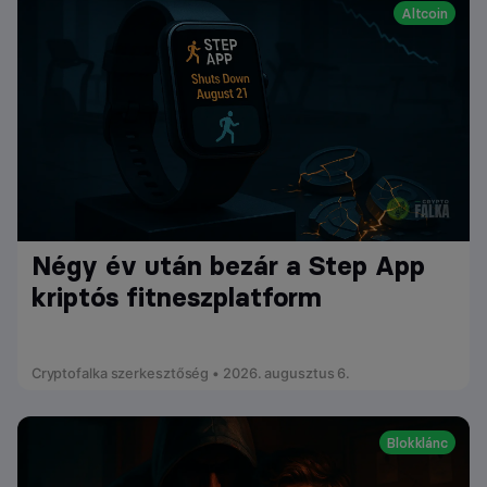
Altcoin
Négy év után bezár a Step App
kriptós fitneszplatform
Cryptofalka szerkesztőség • 2026. augusztus 6.
Blokklánc