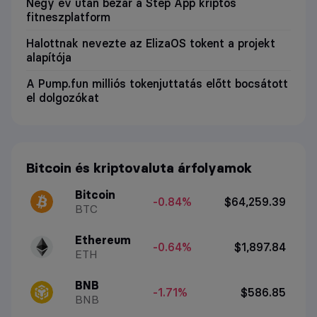
Négy év után bezár a Step App kriptós
fitneszplatform
Halottnak nevezte az ElizaOS tokent a projekt
alapítója
A Pump.fun milliós tokenjuttatás előtt bocsátott
el dolgozókat
Bitcoin és kriptovaluta árfolyamok
Bitcoin
-0.84%
$64,259.39
BTC
Ethereum
-0.64%
$1,897.84
ETH
BNB
-1.71%
$586.85
BNB