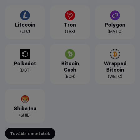
Litecoin
Tron
Polygon
(LTC)
(TRX)
(MATIC)
Polkadot
Bitcoin
Wrapped
Cash
Bitcoin
(DOT)
(BCH)
(WBTC)
Shiba Inu
(SHIB)
További ismertetők