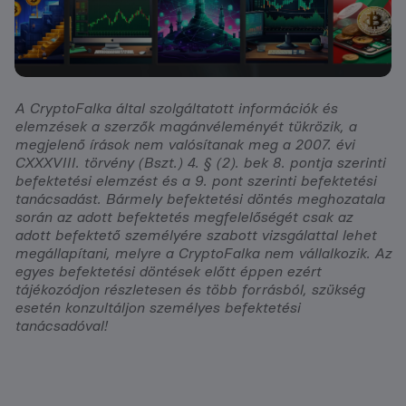
A CryptoFalka által szolgáltatott információk és
elemzések a szerzők magánvéleményét tükrözik, a
megjelenő írások nem valósítanak meg a 2007. évi
CXXXVIII. törvény (Bszt.) 4. § (2). bek 8. pontja szerinti
befektetési elemzést és a 9. pont szerinti befektetési
tanácsadást. Bármely befektetési döntés meghozatala
során az adott befektetés megfelelőségét csak az
adott befektető személyére szabott vizsgálattal lehet
megállapítani, melyre a CryptoFalka nem vállalkozik. Az
egyes befektetési döntések előtt éppen ezért
tájékozódjon részletesen és több forrásból, szükség
esetén konzultáljon személyes befektetési
tanácsadóval!