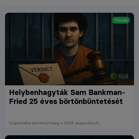
Tőzsde
Helybenhagyták Sam Bankman-
Fried 25 éves börtönbüntetését
Cryptofalka szerkesztőség • 2026. augusztus 6.