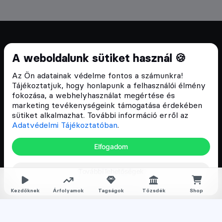
Cryptofalka 2018 óta
A weboldalunk sütiket használ 🍪
Szívünkön viseljük a blokklánc technológia
Az Ön adatainak védelme fontos a számunkra!
népszerűsítését Magyarországon, ezért 2018 óta a
Tájékoztatjuk, hogy honlapunk a felhasználói élmény
Cryptofalka célja, hogy biztosítsa a hazai közösség
fokozása, a webhelyhasználat megértése és
és vállalatok digitális oktatását és fejlődését.
marketing tevékenységeink támogatása érdekében
sütiket alkalmazhat. További információ erről az
Adatvédelmi Tájékoztatóban
.
Oldalak
Elfogadom
Hírek
További lehetőségek
Árfolyamok
Rólunk
Kezdőknek
Árfolyamok
Tagságok
Tőzsdék
Shop
Karrier