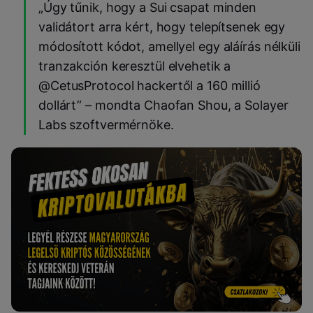
„Úgy tűnik, hogy a Sui csapat minden
validátort arra kért, hogy telepítsenek egy
módosított kódot, amellyel egy aláírás nélküli
tranzakción keresztül elvehetik a
@CetusProtocol hackertől a 160 millió
dollárt” – mondta Chaofan Shou, a Solayer
Labs szoftvermérnöke.