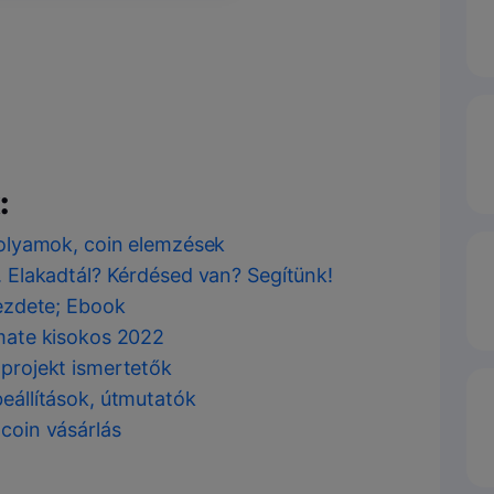
:
rfolyamok, coin elemzések
ó. Elakadtál? Kérdésed van? Segítünk!
kezdete; Ebook
imate kisokos 2022
 projekt ismertetők
beállítások, útmutatók
tcoin vásárlás