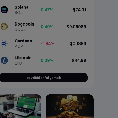
Solana
0.47%
$74.01
SOL
Dogecoin
0.40%
$0.06989
DOGE
Cardano
-1.84%
$0.1886
ADA
Litecoin
0.39%
$44.99
LTC
További árfolyamok