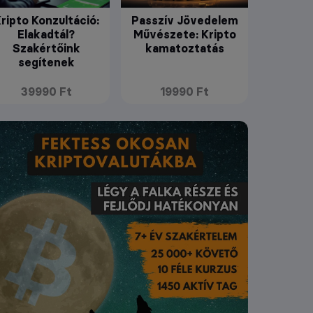
ripto Konzultáció:
Passzív Jövedelem
Elakadtál?
Művészete: Kripto
Szakértőink
kamatoztatás
segítenek
39990 Ft
19990 Ft