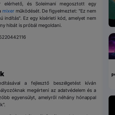
 elérhető, és Soleimani megosztott egy
a
mixer
működését. De figyelmeztet: "Ez nem
ú indítás". Ez egy kísérleti kód, amelyet nem
ny hibát is próbál megoldani.
405220442116
ek
p
dításával a fejlesztő beszélgetést kíván
bályozóknak megérteni az adatvédelem és a
nzóbb egyensúlyt, amelyről néhány hónappal
k".