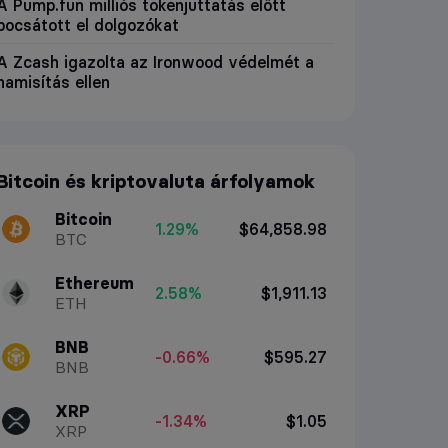
A Pump.fun milliós tokenjuttatás előtt
bocsátott el dolgozókat
A Zcash igazolta az Ironwood védelmét a
hamisítás ellen
Bitcoin és kriptovaluta árfolyamok
Bitcoin
1.29%
$64,858.98
BTC
Ethereum
2.58%
$1,911.13
ETH
BNB
-0.66%
$595.27
BNB
XRP
-1.34%
$1.05
XRP