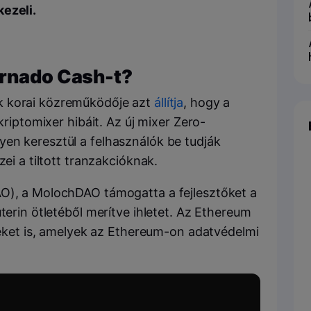
ezeli.
ornado Cash-t?
k korai közreműködője azt
állítja
, hogy a
kriptomixer hibáit. Az új mixer Zero-
en keresztül a felhasználók be tudják
zei a tiltott tranzakcióknak.
AO), a MolochDAO támogatta a fejlesztőket a
terin ötletéből merítve ihletet. Az Ethereum
t-eket is, amelyek az Ethereum-on adatvédelmi