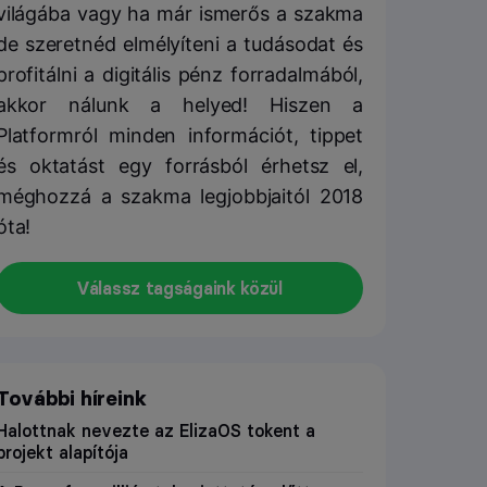
világába vagy ha már ismerős a szakma
de szeretnéd elmélyíteni a tudásodat és
profitálni a digitális pénz forradalmából,
akkor nálunk a helyed! Hiszen a
Platformról minden információt, tippet
és oktatást egy forrásból érhetsz el,
méghozzá a szakma legjobbjaitól 2018
óta!
Válassz tagságaink közül
További híreink
Halottnak nevezte az ElizaOS tokent a
projekt alapítója