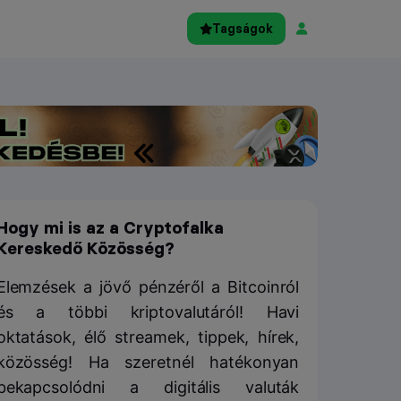
Tagságok
Hogy mi is az a Cryptofalka
Kereskedő Közösség?
Elemzések a jövő pénzéről a Bitcoinról
és a többi kriptovalutáról! Havi
oktatások, élő streamek, tippek, hírek,
közösség! Ha szeretnél hatékonyan
bekapcsolódni a digitális valuták