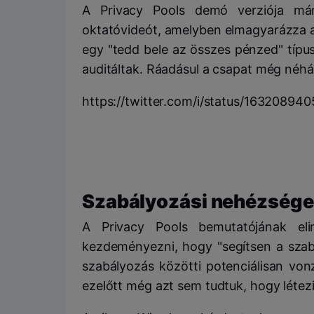
A Privacy Pools demó verziója már
oktatóvideót, amelyben elmagyarázza 
egy "tedd bele az összes pénzed" típus
auditáltak. Ráadásul a csapat még néhá
https://twitter.com/i/status/1632089
Szabályozási nehézség
A Privacy Pools bemutatójának elin
kezdeményezni, hogy "segítsen a sza
szabályozás közötti potenciálisan vo
ezelőtt még azt sem tudtuk, hogy létezi