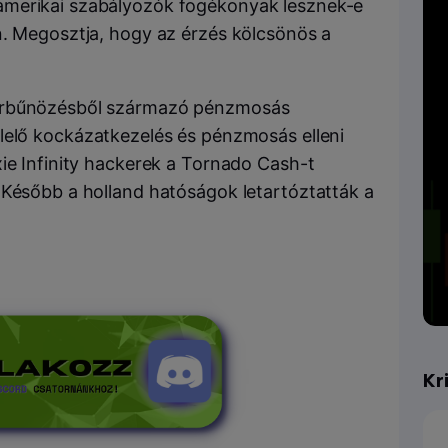
amerikai szabályozók fogékonyak lesznek-e
n. Megosztja, hogy az érzés kölcsönös a
berbűnözésből származó pénzmosás
elő kockázatkezelés és pénzmosás elleni
xie Infinity hackerek a Tornado Cash-t
 Később a holland hatóságok letartóztatták a
Kr