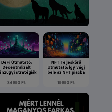
DeFi Útmutató:
NFT Teljeskörű
Decentralizált
Útmutató: Így vágj
énzügyi stratégiák
bele az NFT piacba
34990 Ft
19990 Ft