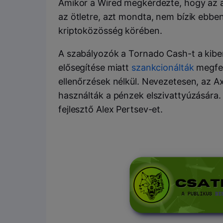
Amikor a Wired megkérdezte, hogy az 
az ötletre, azt mondta, nem bízik ebbe
kriptoközösség körében.
A szabályozók a Tornado Cash-t a ki
elősegítése miatt
szankcionálták
megfel
ellenőrzések nélkül. Nevezetesen, az A
használták a pénzek elszivattyúzására.
fejlesztő Alex Pertsev-et.