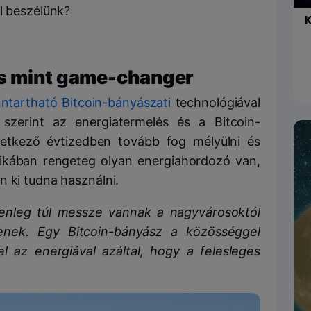
l beszélünk?
K
ás mint game-changer
nntartható Bitcoin-bányászati
technológiával
a szerint az energiatermelés és a Bitcoin-
vetkező évtizedben tovább fog mélyülni és
ikában rengeteg olyan energiahordozó van,
n ki tudna használni.
enleg túl messze vannak a nagyvárosoktól
nek. Egy Bitcoin-bányász a közösséggel
 az energiával azáltal, hogy a felesleges