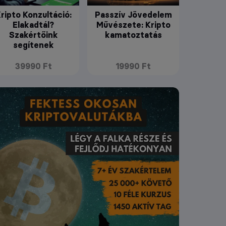
ripto Konzultáció:
Passzív Jövedelem
Elakadtál?
Művészete: Kripto
Szakértőink
kamatoztatás
segítenek
39990 Ft
19990 Ft