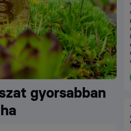
ászat gyorsabban
aha