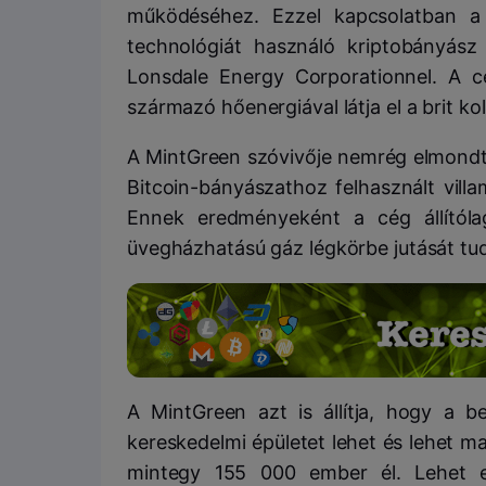
működéséhez. Ezzel kapcsolatban a 
technológiát használó kriptobányász
Lonsdale Energy Corporationnel. A c
származó hőenergiával látja el a brit k
A MintGreen szóvivője nemrég elmondta,
Bitcoin-bányászathoz felhasznált vill
Ennek eredményeként a cég állító
üvegházhatású gáz légkörbe jutását tu
A MintGreen azt is állítja, hogy a b
kereskedelmi épületet lehet és lehet ma
mintegy 155 000 ember él. Lehet e