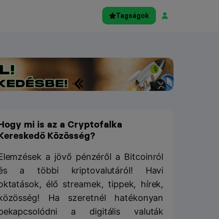
Tagságok
Hogy mi is az a Cryptofalka
Kereskedő Közösség?
Elemzések a jövő pénzéről a Bitcoinról
és a többi kriptovalutáról! Havi
oktatások, élő streamek, tippek, hírek,
közösség! Ha szeretnél hatékonyan
bekapcsolódni a digitális valuták