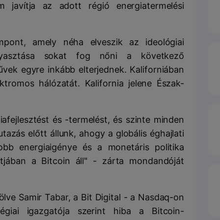
 javítja az adott régió energiatermelési
pont, amely néha elveszik az ideológiai
ogyasztása sokat fog nőni a következő
vek egyre inkább elterjednek. Kaliforniában
tromos hálózatát. Kalifornia jelene Észak-
afejlesztést és -termelést, és szinte minden
utazás előtt állunk, ahogy a globális éghajlati
bb energiaigénye és a monetáris politika
jában a Bitcoin áll" - zárta mondandóját
lve Samir Tabar, a Bit Digital - a Nasdaq-on
égiai igazgatója szerint hiba a Bitcoin-