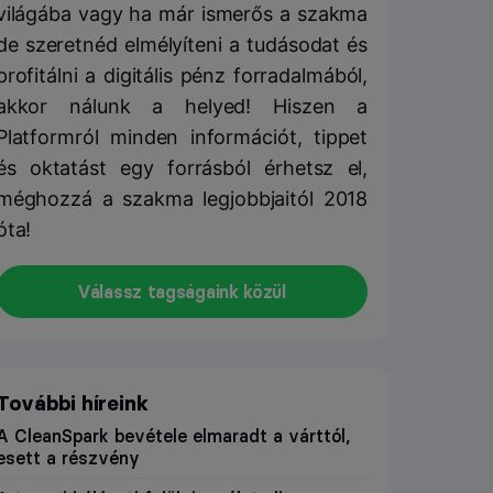
világába vagy ha már ismerős a szakma
de szeretnéd elmélyíteni a tudásodat és
profitálni a digitális pénz forradalmából,
akkor nálunk a helyed! Hiszen a
Platformról minden információt, tippet
és oktatást egy forrásból érhetsz el,
méghozzá a szakma legjobbjaitól 2018
óta!
Válassz tagságaink közül
További híreink
A CleanSpark bevétele elmaradt a várttól,
esett a részvény