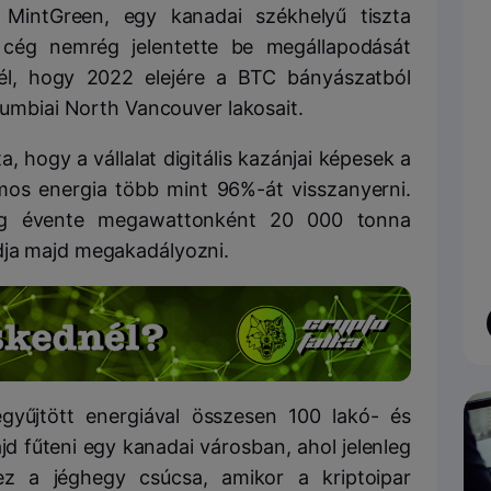
MintGreen, egy kanadai székhelyű tiszta
 cég nemrég jelentette be megállapodását
él, hogy 2022 elejére a BTC bányászatból
olumbiai North Vancouver lakosait.
 hogy a vállalat digitális kazánjai képesek a
amos energia több mint 96%-át visszanyerni.
lag évente megawattonként 20 000 tonna
dja majd megakadályozni.
egyűjtött energiával összesen 100 lakó- és
jd fűteni egy kanadai városban, ahol jelenleg
z a jéghegy csúcsa, amikor a kriptoipar