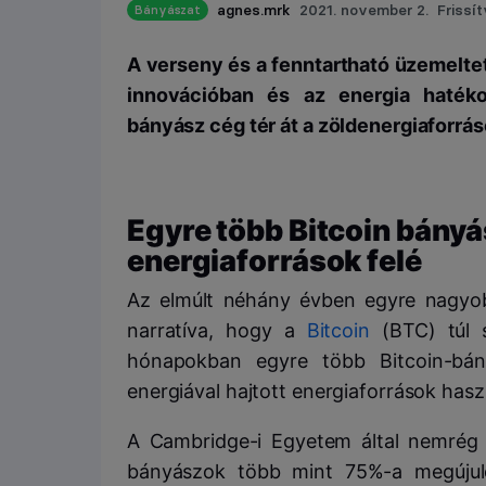
agnes.mrk
2021. november 2.
Frissít
Bányászat
A verseny és a fenntartható üzemeltet
innovációban és az energia hatéko
bányász cég tér át a zöldenergiaforrás
Egyre több Bitcoin bányá
energiaforrások felé
Az elmúlt néhány évben egyre nagyob
narratíva, hogy a
Bitcoin
(BTC) túl s
hónapokban egyre több Bitcoin-bán
energiával hajtott energiaforrások haszn
A Cambridge-i Egyetem által nemrég
bányászok több mint 75%-a megújuló