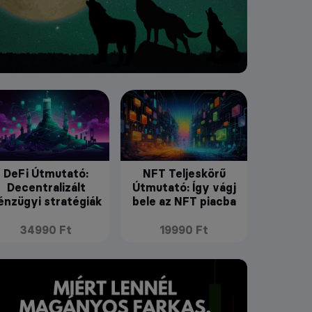
DeFi Útmutató:
NFT Teljeskörű
Decentralizált
Útmutató: Így vágj
énzügyi stratégiák
bele az NFT piacba
34990 Ft
19990 Ft