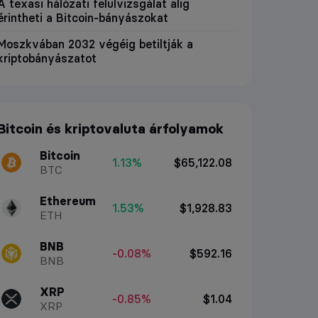
A texasi hálózati felülvizsgálat alig
érintheti a Bitcoin-bányászokat
Moszkvában 2032 végéig betiltják a
kriptobányászatot
Bitcoin és kriptovaluta árfolyamok
Bitcoin
1.13%
$65,122.08
BTC
Ethereum
1.53%
$1,928.83
ETH
BNB
-0.08%
$592.16
BNB
XRP
-0.85%
$1.04
XRP