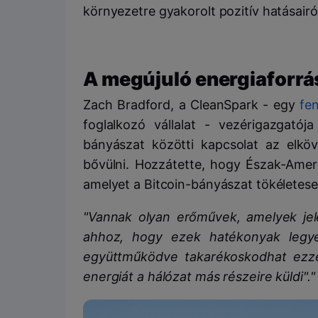
környezetre gyakorolt pozitív hatásairó
A megújuló energiaforr
Zach Bradford, a CleanSpark - egy
fe
foglalkozó vállalat - vezérigazgatój
bányászat közötti kapcsolat az elkö
bővülni. Hozzátette, hogy Észak-Amer
amelyet a Bitcoin-bányászat tökéletese
"Vannak olyan erőművek, amelyek jel
ahhoz, hogy ezek hatékonyak legye
együttműködve takarékoskodhat ezzel
energiát a hálózat más részeire küldi"."