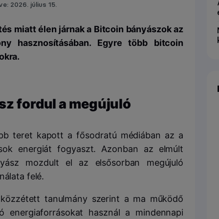
ve: 2026. július 15.
és miatt élen járnak a Bitcoin bányászok az
ny hasznosításában. Egyre több bitcoin
okra.
sz fordul a megújuló
b teret kapott a fősodratú médiában az a
ok energiát fogyaszt. Azonban az elmúlt
yász mozdult el az elsősorban megújuló
álata felé.
 közzétett tanulmány szerint a ma működő
 energiaforrásokat használ a mindennapi