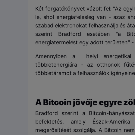
Két forgatókönyvet vázolt fel: "Az egy
le, ahol energiafelesleg van - azaz a
szabad elektronokat felhasználja és áta
szerint Bradford esetében "a Bit
energiatermelést egy adott területen" -
Amennyiben a helyi energetikai 
többletenergiára - az otthonok fűt
többletáramot a felhasználók igényeinek
A Bitcoin jövője egyre z
Bradford szerint a Bitcoin-bányásza
befektetés, amely Észak-Amerika m
megerősítését szolgálja. A Bitcoin ne