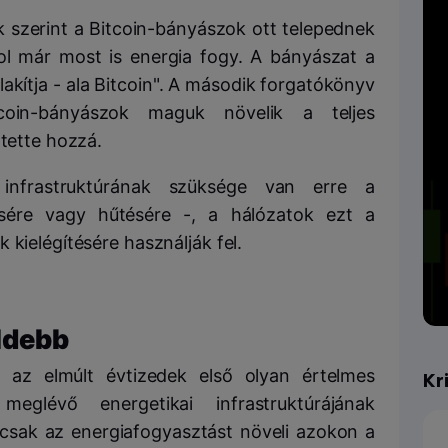
ik szerint a Bitcoin-bányászok ott telepednek
hol már most is energia fogy. A bányászat a
lakítja - ala Bitcoin". A második forgatókönyv
coin-bányászok maguk növelik a teljes
 tette hozzá.
infrastruktúrának szüksége van erre a
ésére vagy hűtésére -, a hálózatok ezt a
 kielégítésére használják fel.
öldebb
t az elmúlt évtizedek első olyan értelmes
Kr
eglévő energetikai infrastruktúrájának
mcsak az energiafogyasztást növeli azokon a