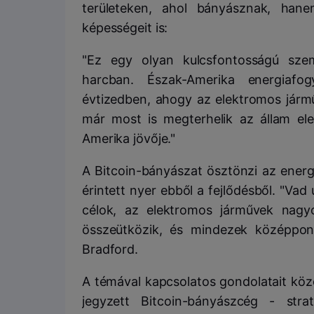
területeken, ahol bányásznak, hanem
képességeit is:
"Ez egy olyan kulcsfontosságú szem
harcban. Észak-Amerika energiaf
évtizedben, ahogy az elektromos jármű
már most is megterhelik az állam elek
Amerika jövője."
A Bitcoin-bányászat ösztönzi az energi
érintett nyer ebből a fejlődésből. "Vad 
célok, az elektromos járművek nagyo
összeütközik, és mindezek középpont
Bradford.
A témával kapcsolatos gondolatait közö
jegyzett Bitcoin-bányászcég - strat