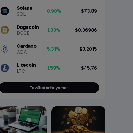
Solana
0.90%
$73.89
SOL
Dogecoin
1.33%
$0.06986
DOGE
Cardano
5.31%
$0.2015
ADA
Litecoin
1.59%
$45.76
LTC
További árfolyamok