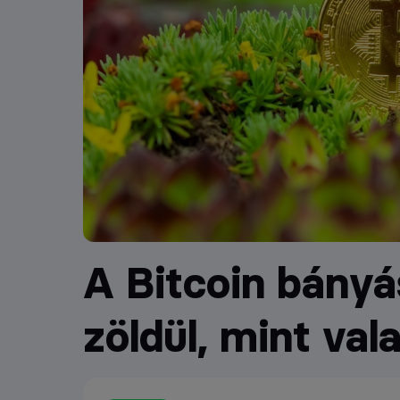
A Bitcoin bány
zöldül, mint val