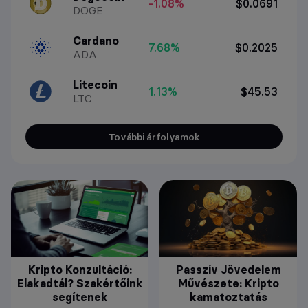
-1.08%
$0.0691
DOGE
Cardano
7.68%
$0.2025
ADA
Litecoin
1.13%
$45.53
LTC
További árfolyamok
Kripto Konzultáció:
Passzív Jövedelem
Elakadtál? Szakértőink
Művészete: Kripto
segítenek
kamatoztatás