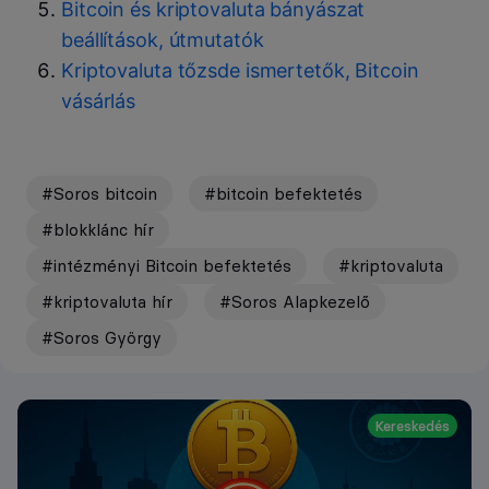
Bitcoin és kriptovaluta bányászat
beállítások, útmutatók
Kriptovaluta tőzsde ismertetők, Bitcoin
vásárlás
#Soros bitcoin
#bitcoin befektetés
#blokklánc hír
#intézményi Bitcoin befektetés
#kriptovaluta
#kriptovaluta hír
#Soros Alapkezelő
#Soros György
Kereskedés