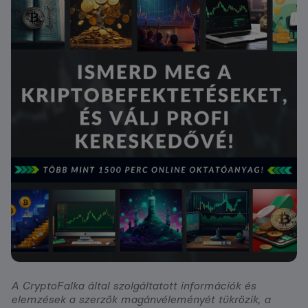
A CryptoFalka által szolgáltatott információk és
elemzések a szerzők magánvéleményét tükrözik, a