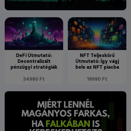
DeFi Útmutató:
NFT Teljeskörű
Decentralizált
Útmutató: Így vágj
pénzügyi stratégiák
bele az NFT piacba
34990 Ft
19990 Ft