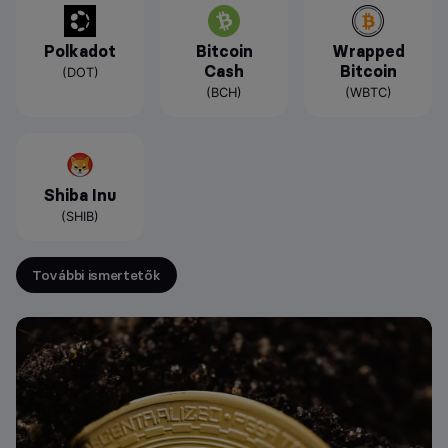
Polkadot
Bitcoin
Wrapped
Cash
Bitcoin
(DOT)
(BCH)
(WBTC)
Shiba Inu
(SHIB)
További ismertetők