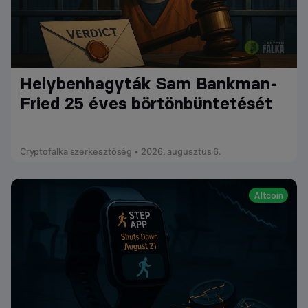
Helybenhagyták Sam Bankman-
Fried 25 éves börtönbüntetését
Cryptofalka szerkesztőség • 2026. augusztus 6.
Altcoin