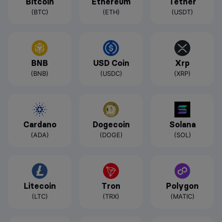
Bitcoin
Ethereum
Tether
(BTC)
(ETH)
(USDT)
BNB
USD Coin
Xrp
(BNB)
(USDC)
(XRP)
Cardano
Dogecoin
Solana
(ADA)
(DOGE)
(SOL)
Litecoin
Tron
Polygon
(LTC)
(TRX)
(MATIC)