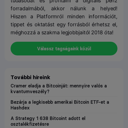
tudásodat és profitálni a digitális pénz
forradalmából, akkor nálunk a helyed!
Hiszen a Platformról minden információt,
tippet és oktatást egy forrásból érhetsz el,
méghozzá a szakma legjobbjaitól 2018 óta!
Válassz tagságaink közül
További híreink
Cramer eladja a Bitcoinját: mennyire valós a
kvantumveszély?
Bezárja a legkisebb amerikai Bitcoin ETF-et a
Hashdex
A Strategy 1 638 Bitcoint adott el
osztalékfizetésre