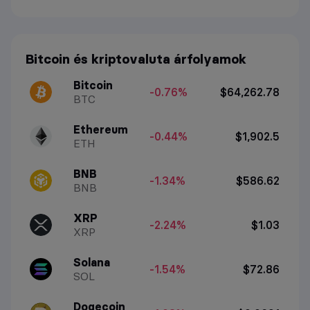
Bitcoin és kriptovaluta árfolyamok
Bitcoin
-0.76%
$64,262.78
BTC
Ethereum
-0.44%
$1,902.5
ETH
BNB
-1.34%
$586.62
BNB
XRP
-2.24%
$1.03
XRP
Solana
-1.54%
$72.86
SOL
Dogecoin