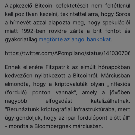
Alapkezelő Bitcoin befektetéseit nem feltétlenül
kell pozitívan kezelni, tekintettel arra, hogy Soros
a hírnevét azzal alapozta meg, hogy spekulációi
miatt 1992-ben rövidre zárta a brit fontot és
gyakorlatilag
megtörte az angol bankokat
.
https://twitter.com/APompliano/status/14103070
Ennek ellenére Fitzpatrik az elmúlt hónapokban
kedvezően nyilatkozott a Bitcoinról. Márciusban
elmondta, hogy a kriptovaluták olyan „inflexiós
(forduló) ponton vannak”, amely a jövőben
nagyobb elfogadást katalizálhatnak.
"Beruháztunk kriptográfiai infrastruktúrába, mert
úgy gondoljuk, hogy az ipar fordulópont előtt áll"
- mondta a Bloombergnek márciusban.