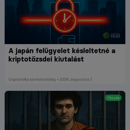
A japán felügyelet késleltetné a
kriptotőzsdei kiutalást
Cryptofalka szerkesztőség • 2026. augusztus 7.
Tőzsde