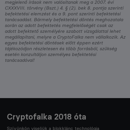
megjelenő írások nem valósítanak meg a 2007. évi
CXXXVIII. törvény (Bszt.) 4. § (2). bek 8. pontja szerinti
befektetési elemzést és a 9. pont szerinti befektetési
tanácsadást. Bármely befektetési döntés meghozatala
során az adott befektetés megfelelőségét csak az
adott befektető személyére szabott vizsgálattal lehet
megállapítani, melyre a CryptoFalka nem vállalkozik. Az
egyes befektetési döntések előtt éppen ezért
tájékozódjon részletesen és több forrásból, szükség
esetén konzultáljon személyes befektetési
tanácsadóval!
Cryptofalka 2018 óta
Szívünkön viseljük a blokklánc technológia