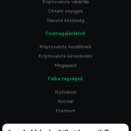
Kriptovaluta vásárlás
Oktató anyagok
Discord közösség
Csomagajánlatok
Kriptovaluta kezdőknek
Kriptovaluta kereskedés
Megapack
Falka tagságok
Nyilvános
Normál
Prémium