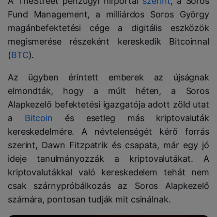
A TheStreet pénzügyi hírportál
szerint
, a Soros
Fund Management, a milliárdos Soros György
magánbefektetési cége a digitális eszközök
megismerése részeként kereskedik Bitcoinnal
(
BTC
).
Az ügyben érintett emberek az újságnak
elmondták, hogy a múlt héten, a Soros
Alapkezelő befektetési igazgatója adott zöld utat
a
Bitcoin
és esetleg más kriptovaluták
kereskedelmére. A névtelenségét kérő forrás
szerint, Dawn Fitzpatrik és csapata, már egy jó
ideje tanulmányozzák a kriptovalutákat. A
kriptovalutákkal való kereskedelem tehát nem
csak szárnypróbálkozás az Soros Alapkezelő
számára, pontosan tudják mit csinálnak.