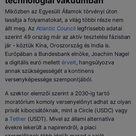
technológiai vákuumban
Miközben az Egyesült Államok törvényi úton
lassítja a folyamatokat, a világ többi része nem
állt meg. Az
Atlantic Council
legfrissebb adatai
szerint 49 ország már az aktív tesztelési fázisban
jár - köztük Kína, Oroszország és India is.
Európában a Bundesbank elnöke, Joachim Nagel
a digitális euró mellett
érvelt
, hangsúlyozva
annak szükségességét a kontinens
versenyképessége szempontjából.
A szektor elemzői szerint a 2030-ig tartó
moratórium komoly versenyelőnyt adhat az olyan
privát kibocsátóknak, mint a Circle (USDC) vagy
a
Tether
(USDT). Mivel az állami alternatíva
évekre lekerült a napirendről, a piaci
szereplőknek több idejük marad a saját