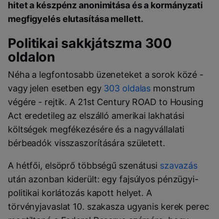
hitet a készpénz anonimitása és a kormányzati
megfigyelés elutasítása mellett.
Politikai sakkjátszma 300
oldalon
Néha a legfontosabb üzeneteket a sorok közé -
vagy jelen esetben egy
303 oldalas
monstrum
végére - rejtik. A 21st Century ROAD to Housing
Act eredetileg az elszálló amerikai lakhatási
költségek megfékezésére és a nagyvállalati
bérbeadók visszaszorítására született.
A hétfői, elsöprő többségű szenátusi
szavazás
után azonban kiderült: egy fajsúlyos pénzügyi-
politikai korlátozás kapott helyet. A
törvényjavaslat 10. szakasza ugyanis kerek perec