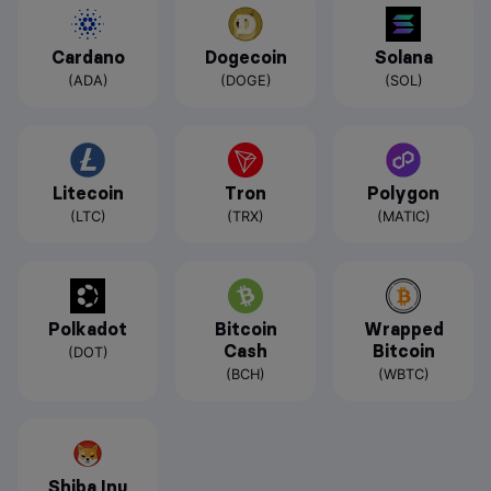
Cardano
Dogecoin
Solana
(ADA)
(DOGE)
(SOL)
Litecoin
Tron
Polygon
(LTC)
(TRX)
(MATIC)
Polkadot
Bitcoin
Wrapped
Cash
Bitcoin
(DOT)
(BCH)
(WBTC)
Shiba Inu