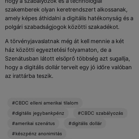
hogy a szabályozók és a technológiai
szakemberek olyan keretrendszert alkossanak,
amely képes áthidalni a digitális hatékonyság és a
polgári szabadságjogok közötti szakadékot.
A törvényjavaslatnak még át kell mennie a két
ház közötti egyeztetési folyamaton, de a
Szenátusban látott elsöprő többség azt sugallja,
hogy a digitális dollár terveit egy jó időre valóban
az irattárba teszik.
#CBDC elleni amerikai tilalom
#digitális jegybankpénz
#CBDC szabályozás
#amerikai szenátus
#digitális dollár
#készpénz anonimitás