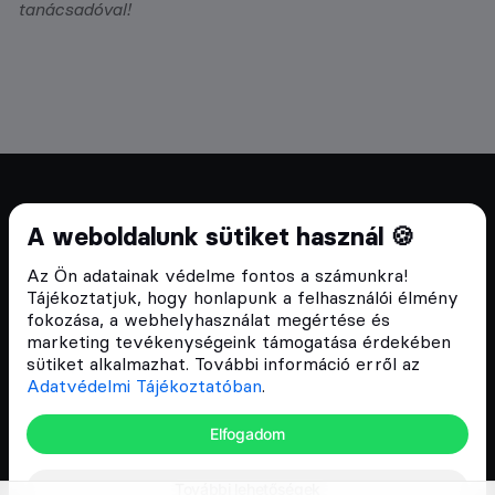
tanácsadóval!
Cryptofalka 2018 óta
A weboldalunk sütiket használ 🍪
Szívünkön viseljük a blokklánc technológia
Az Ön adatainak védelme fontos a számunkra!
népszerűsítését Magyarországon, ezért 2018 óta a
Tájékoztatjuk, hogy honlapunk a felhasználói élmény
Cryptofalka célja, hogy biztosítsa a hazai közösség
fokozása, a webhelyhasználat megértése és
és vállalatok digitális oktatását és fejlődését.
marketing tevékenységeink támogatása érdekében
sütiket alkalmazhat. További információ erről az
Adatvédelmi Tájékoztatóban
.
Oldalak
Elfogadom
Hírek
További lehetőségek