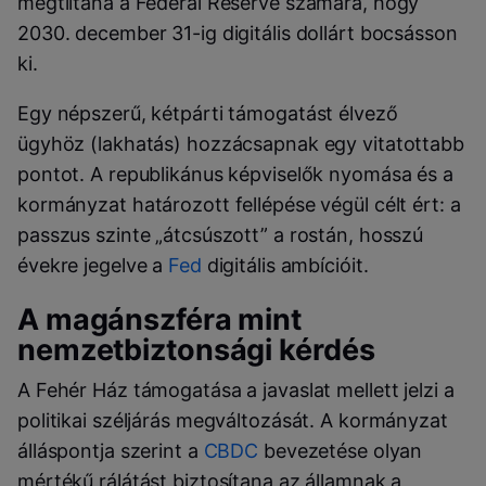
megtiltaná a Federal Reserve számára, hogy
2030. december 31-ig digitális dollárt bocsásson
ki.
Egy népszerű, kétpárti támogatást élvező
ügyhöz (lakhatás) hozzácsapnak egy vitatottabb
pontot. A republikánus képviselők nyomása és a
kormányzat határozott fellépése végül célt ért: a
passzus szinte „átcsúszott” a rostán, hosszú
évekre jegelve a
Fed
digitális ambícióit.
A magánszféra mint
nemzetbiztonsági kérdés
A Fehér Ház támogatása a javaslat mellett jelzi a
politikai széljárás megváltozását. A kormányzat
álláspontja szerint a
CBDC
bevezetése olyan
mértékű rálátást biztosítana az államnak a