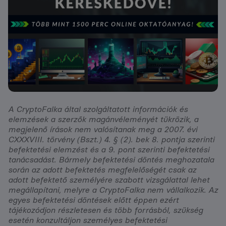
A CryptoFalka által szolgáltatott információk és
elemzések a szerzők magánvéleményét tükrözik, a
megjelenő írások nem valósítanak meg a 2007. évi
CXXXVIII. törvény (Bszt.) 4. § (2). bek 8. pontja szerinti
befektetési elemzést és a 9. pont szerinti befektetési
tanácsadást. Bármely befektetési döntés meghozatala
során az adott befektetés megfelelőségét csak az
adott befektető személyére szabott vizsgálattal lehet
megállapítani, melyre a CryptoFalka nem vállalkozik. Az
egyes befektetési döntések előtt éppen ezért
tájékozódjon részletesen és több forrásból, szükség
esetén konzultáljon személyes befektetési