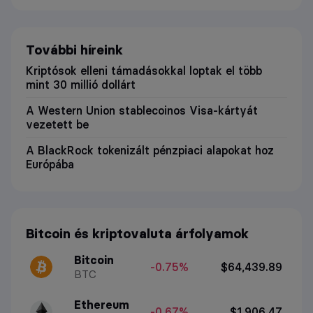
További híreink
Kriptósok elleni támadásokkal loptak el több
mint 30 millió dollárt
A Western Union stablecoinos Visa-kártyát
vezetett be
A BlackRock tokenizált pénzpiaci alapokat hoz
Európába
Bitcoin és kriptovaluta árfolyamok
Bitcoin
-0.75%
$64,439.89
BTC
Ethereum
-0.67%
$1,906.47