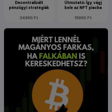
Decentralizált
Útmutató: Így vágj
pénzügyi stratégiák
bele az NFT piacba
34990 Ft
19990 Ft