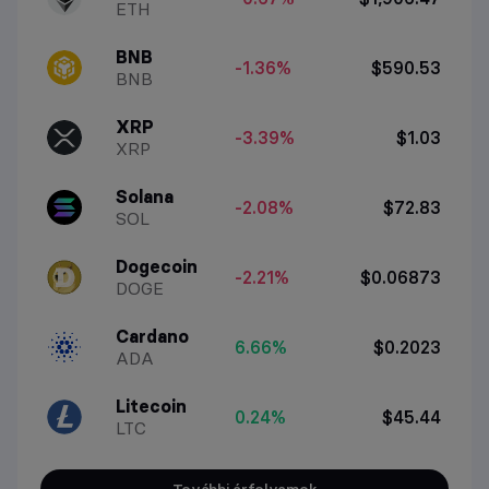
ETH
BNB
-1.36%
$590.53
BNB
XRP
-3.39%
$1.03
XRP
Solana
-2.08%
$72.83
SOL
Dogecoin
-2.21%
$0.06873
DOGE
Cardano
6.66%
$0.2023
ADA
Litecoin
0.24%
$45.44
LTC
További árfolyamok