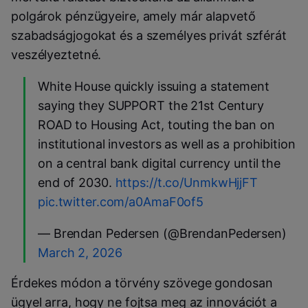
polgárok pénzügyeire, amely már alapvető
szabadságjogokat és a személyes privát szférát
veszélyeztetné.
White House quickly issuing a statement
saying they SUPPORT the 21st Century
ROAD to Housing Act, touting the ban on
institutional investors as well as a prohibition
on a central bank digital currency until the
end of 2030.
https://t.co/UnmkwHjjFT
pic.twitter.com/a0AmaF0of5
— Brendan Pedersen (@BrendanPedersen)
March 2, 2026
Érdekes módon a törvény szövege gondosan
ügyel arra, hogy ne fojtsa meg az innovációt a