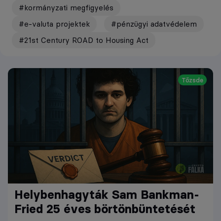
#kormányzati megfigyelés
#e-valuta projektek
#pénzügyi adatvédelem
#21st Century ROAD to Housing Act
Tőzsde
Helybenhagyták Sam Bankman-
Fried 25 éves börtönbüntetését