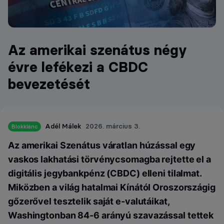
Az amerikai szenátus négy
évre lefékezi a CBDC
bevezetését
Adél Málek
2026. március 3.
Blokklánc
Az amerikai Szenátus váratlan húzással egy
vaskos lakhatási törvénycsomagba rejtette el a
digitális jegybankpénz (CBDC) elleni tilalmat.
Miközben a világ hatalmai Kínától Oroszországig
gőzerővel tesztelik saját e-valutáikat,
Washingtonban 84-6 arányú szavazással tettek