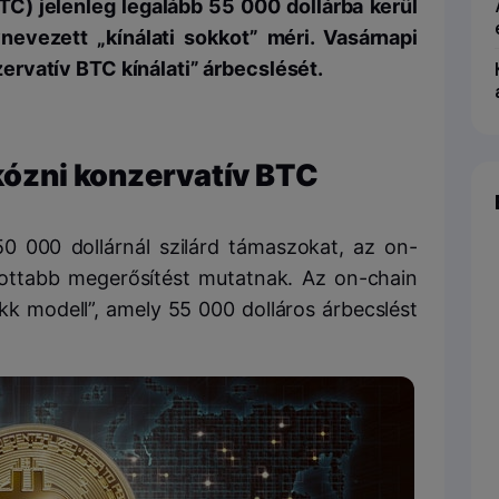
TC) jelenleg legalább 55 000 dollárba kerül
evezett „kínálati sokkot” méri. Vasárnapi
rvatív BTC kínálati” árbecslését.
rkózni konzervatív BTC
0 000 dollárnál szilárd támaszokat, az on-
zottabb megerősítést mutatnak. Az on-chain
okk modell”, amely 55 000 dolláros árbecslést