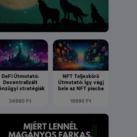
DeFi Útmutató:
NFT Teljeskörű
Decentralizált
Útmutató: Így vágj
énzügyi stratégiák
bele az NFT piacba
34990 Ft
19990 Ft