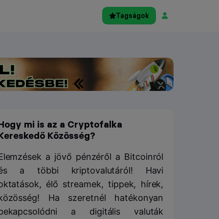
Tagságok
Hogy mi is az a Cryptofalka
Kereskedő Közösség?
Elemzések a jövő pénzéről a Bitcoinról
és a többi kriptovalutáról! Havi
oktatások, élő streamek, tippek, hírek,
közösség! Ha szeretnél hatékonyan
bekapcsolódni a digitális valuták