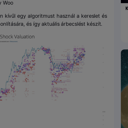
ly Woo
K
n kívűl egy algoritmust használ a kereslet és
nlítására, és így aktuális árbecslést készít.