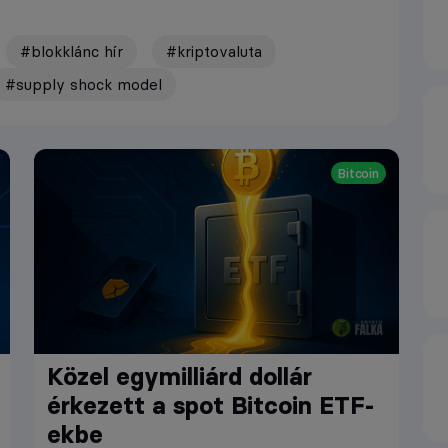
#blokklánc hír
#kriptovaluta
#supply shock model
Bitcoin
Közel egymilliárd dollár
érkezett a spot Bitcoin ETF-
ekbe