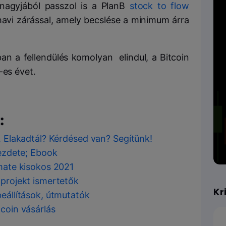
nagyjából passzol is a PlanB
stock to flow
havi zárással, amely becslése a minimum árra
an a fellendülés komolyan elindul, a Bitcoin
-es évet.
:
ó. Elakadtál? Kérdésed van? Segítünk!
kezdete; Ebook
imate kisokos 2021
 projekt ismertetők
Kr
beállítások, útmutatók
tcoin vásárlás