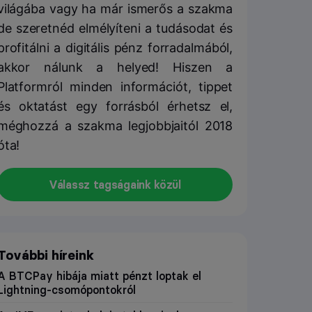
világába vagy ha már ismerős a szakma
de szeretnéd elmélyíteni a tudásodat és
profitálni a digitális pénz forradalmából,
akkor nálunk a helyed! Hiszen a
Platformról minden információt, tippet
és oktatást egy forrásból érhetsz el,
méghozzá a szakma legjobbjaitól 2018
óta!
Válassz tagságaink közül
További híreink
A BTCPay hibája miatt pénzt loptak el
Lightning-csomópontokról