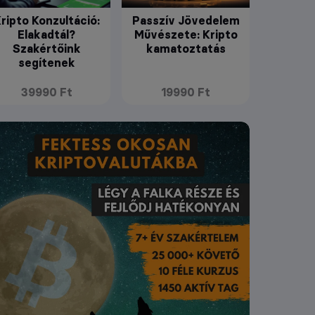
ripto Konzultáció:
Passzív Jövedelem
Elakadtál?
Művészete: Kripto
Szakértőink
kamatoztatás
segítenek
39990 Ft
19990 Ft