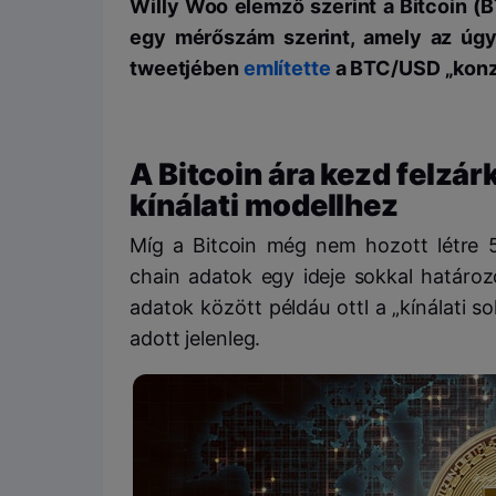
Willy Woo elemző szerint a Bitcoin (B
egy mérőszám szerint, amely az úgyn
tweetjében
említette
a BTC/USD „konze
A Bitcoin ára kezd felzá
kínálati modellhez
Míg a Bitcoin még nem hozott létre 5
chain adatok egy ideje sokkal határo
adatok között példáu ottl a „kínálati s
adott jelenleg.