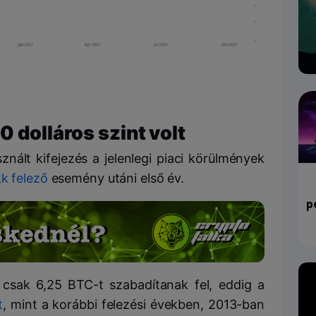
 dolláros szint volt
nált kifejezés a jelenlegi piaci körülmények
k felező
esemény utáni első év.
p
csak 6,25 BTC-t szabadítanak fel, eddig a
t
, mint a korábbi felezési években, 2013-ban