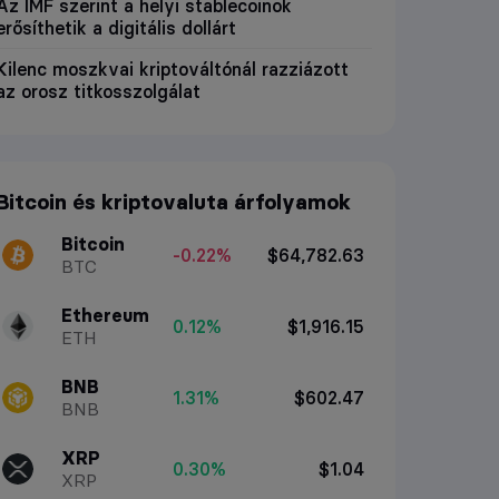
Az IMF szerint a helyi stablecoinok
erősíthetik a digitális dollárt
Kilenc moszkvai kriptováltónál razziázott
az orosz titkosszolgálat
Bitcoin és kriptovaluta árfolyamok
Bitcoin
-0.22%
$64,782.63
BTC
Ethereum
0.12%
$1,916.15
ETH
BNB
1.31%
$602.47
BNB
XRP
0.30%
$1.04
XRP