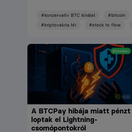
#konzervatív BTC kínálat
#bitcoin
#kriptovaluta hír
#stock to flow
Blokklánc
A BTCPay hibája miatt pénzt
loptak el Lightning-
csomópontokról