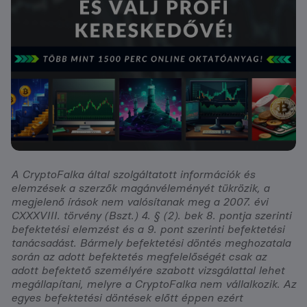
A CryptoFalka által szolgáltatott információk és
elemzések a szerzők magánvéleményét tükrözik, a
megjelenő írások nem valósítanak meg a 2007. évi
CXXXVIII. törvény (Bszt.) 4. § (2). bek 8. pontja szerinti
befektetési elemzést és a 9. pont szerinti befektetési
tanácsadást. Bármely befektetési döntés meghozatala
során az adott befektetés megfelelőségét csak az
adott befektető személyére szabott vizsgálattal lehet
megállapítani, melyre a CryptoFalka nem vállalkozik. Az
egyes befektetési döntések előtt éppen ezért