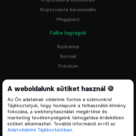
Kriptovaluta kereskedés
Megapack
Falka tagságok
Nyilvános
Normál
Prémium
A weboldalunk sütiket használ 🍪
Az Ön adatainak védelme fontos a számunkra!
Feliratkozom a hírlevélre
Tájékoztatjuk, hogy honlapunk a felhasználói élmény
fokozása, a webhelyhasználat megértése és
marketing tevékenységeink támogatása érdekében
sütiket alkalmazhat. További információ erről az
Adatvédelmi Tájékoztatóban
.