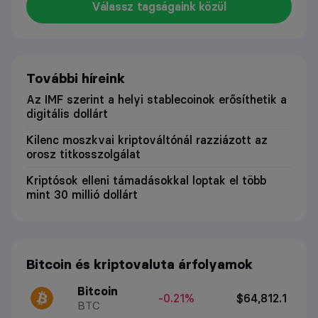
Válassz tagságaink közül
További híreink
Az IMF szerint a helyi stablecoinok erősíthetik a
digitális dollárt
Kilenc moszkvai kriptováltónál razziázott az
orosz titkosszolgálat
Kriptósok elleni támadásokkal loptak el több
mint 30 millió dollárt
Bitcoin és kriptovaluta árfolyamok
Bitcoin
-0.21%
$64,812.1
BTC