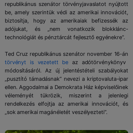
republikánus szenátor törvényjavaslatot nyújtott
be, amely szerintük védi az amerikai innovációt,
biztosítja, hogy az amerikaiak befizessék az
adójukat, és „nem vonatkozik blokklánc-
technológiát és pénztárcát fejlesztő egyénekre”.
Ted Cruz republikánus szenátor november 16-án
törvényt is vezetett be
az adótörvénykönyv
módosításáról. Az új jelentéstételi szabályokat
„pusztító támadásnak” nevezi a kriptovaluta-ipar
ellen. Aggodalmai a Demokrata Ház képviselőinek
véleményét tükrözik, miszerint a jelenlegi
rendelkezés elfojtja az amerikai innovációt, és
„sok amerikai magánéletét veszélyezteti”.