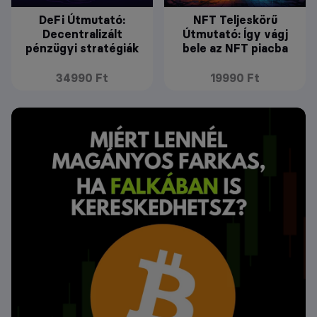
DeFi Útmutató:
NFT Teljeskörű
Decentralizált
Útmutató: Így vágj
pénzügyi stratégiák
bele az NFT piacba
34990 Ft
19990 Ft