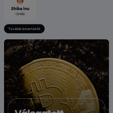
Shiba Inu
(SHIB)
További ismertetők