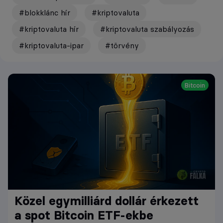
#blokklánc hír
#kriptovaluta
#kriptovaluta hír
#kriptovaluta szabályozás
#kriptovaluta-ipar
#törvény
Bitcoin
Közel egymilliárd dollár érkezett
a spot Bitcoin ETF-ekbe