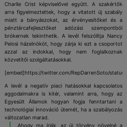
Charlie Crist képviselővel együtt. A szakértők
arra figyelmeztettek, hogy a vitatott új szabály
miatt a bányászokat, az érvényesítőket és a
pénztárcafejlesztőket adózási szempontból
brókernek tekinthetik. A levél felszólítja Nancy
Pelosi házelnököt, hogy zárja ki ezt a csoportot
azzal az indokkal, hogy nem foglalkoznak
közvetítői szolgáltatásokkal.
[embed]https://twitter.com/RepDarrenSoto/statu
A levél a negatív piaci hatásokkal kapcsolatos
aggodalmakra is kitér, valamint arra, hogy az
Egyesült Államok hogyan fogja fenntartani a
technológiai innováció ütemét, ha a szabályozás
változatlan marad.
„Ahogy ma írják, az új törvény növelné a