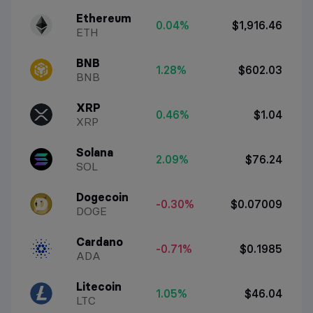
Ethereum
0.04%
$1,916.46
ETH
BNB
1.28%
$602.03
BNB
XRP
0.46%
$1.04
XRP
Solana
2.09%
$76.24
SOL
Dogecoin
-0.30%
$0.07009
DOGE
Cardano
-0.71%
$0.1985
ADA
Litecoin
1.05%
$46.04
LTC