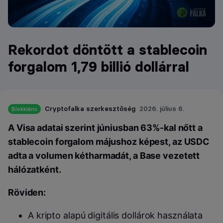
Rekordot döntött a stablecoin
forgalom 1,79 billió dollárral
Cryptofalka szerkesztőség
2026. július 6.
Blokklánc
A Visa adatai szerint júniusban 63%-kal nőtt a
stablecoin forgalom májushoz képest, az USDC
adta a volumen kétharmadát, a Base vezetett
hálózatként.
Röviden:
A kripto alapú digitális dollárok használata