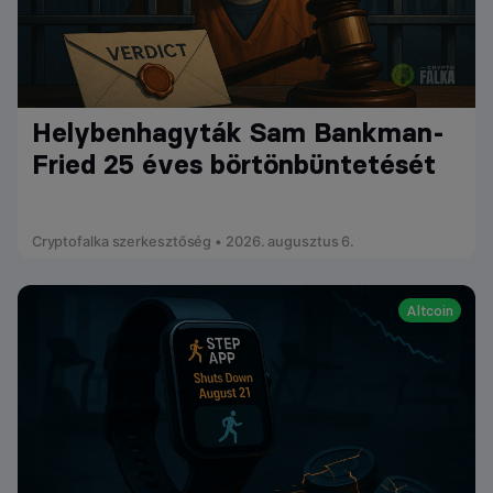
Helybenhagyták Sam Bankman-
Fried 25 éves börtönbüntetését
Cryptofalka szerkesztőség • 2026. augusztus 6.
Altcoin