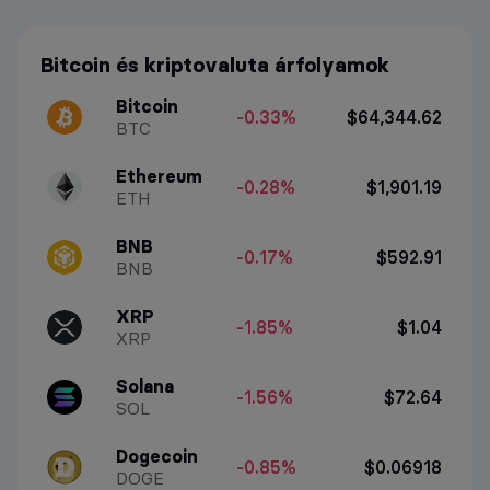
Bitcoin és kriptovaluta árfolyamok
Bitcoin
-0.33%
$64,344.62
BTC
Ethereum
-0.28%
$1,901.19
ETH
BNB
-0.17%
$592.91
BNB
XRP
-1.85%
$1.04
XRP
Solana
-1.56%
$72.64
SOL
Dogecoin
-0.85%
$0.06918
DOGE