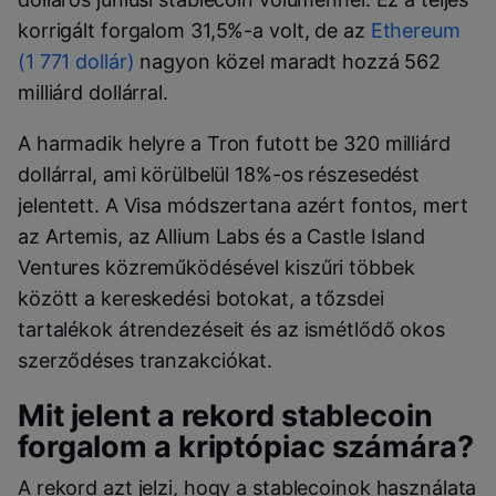
korrigált forgalom 31,5%-a volt, de az
Ethereum
(1 771 dollár)
nagyon közel maradt hozzá 562
milliárd dollárral.
A harmadik helyre a Tron futott be 320 milliárd
dollárral, ami körülbelül 18%-os részesedést
jelentett. A Visa módszertana azért fontos, mert
az Artemis, az Allium Labs és a Castle Island
Ventures közreműködésével kiszűri többek
között a kereskedési botokat, a tőzsdei
tartalékok átrendezéseit és az ismétlődő okos
szerződéses tranzakciókat.
Mit jelent a rekord stablecoin
forgalom a kriptópiac számára?
A rekord azt jelzi, hogy a stablecoinok használata