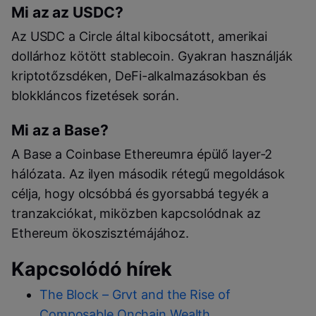
Mi az az USDC?
Az USDC a Circle által kibocsátott, amerikai
dollárhoz kötött stablecoin. Gyakran használják
kriptotőzsdéken, DeFi-alkalmazásokban és
blokkláncos fizetések során.
Mi az a Base?
A Base a Coinbase Ethereumra épülő layer-2
hálózata. Az ilyen második rétegű megoldások
célja, hogy olcsóbbá és gyorsabbá tegyék a
tranzakciókat, miközben kapcsolódnak az
Ethereum ökoszisztémájához.
Kapcsolódó hírek
The Block – Grvt and the Rise of
Composable Onchain Wealth