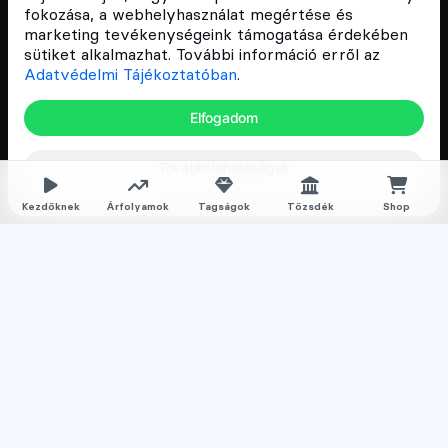
Cryptofalka célja, hogy biztosítsa a hazai közösség
fokozása, a webhelyhasználat megértése és
és vállalatok digitális oktatását és fejlődését.
marketing tevékenységeink támogatása érdekében
sütiket alkalmazhat. További információ erről az
Adatvédelmi Tájékoztatóban
.
Oldalak
Elfogadom
Hírek
További lehetőségek
Árfolyamok
Rólunk
Kezdőknek
Árfolyamok
Tagságok
Tőzsdék
Shop
Karrier
Media
Oktatás
Bevezető cikkek
Kriptovaluta ismertetők
Kriptovaluta vásárlás