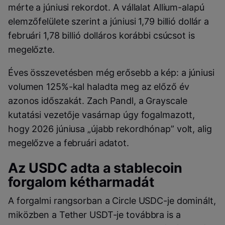
mérte a júniusi rekordot. A vállalat Allium-alapú
elemzőfelülete szerint a júniusi 1,79 billió dollár a
februári 1,78 billió dolláros korábbi csúcsot is
megelőzte.
Éves összevetésben még erősebb a kép: a júniusi
volumen 125%-kal haladta meg az előző év
azonos időszakát. Zach Pandl, a Grayscale
kutatási vezetője vasárnap úgy fogalmazott,
hogy 2026 júniusa „újabb rekordhónap” volt, alig
megelőzve a februári adatot.
Az USDC adta a stablecoin
forgalom kétharmadát
A forgalmi rangsorban a Circle USDC-je dominált,
miközben a Tether USDT-je továbbra is a