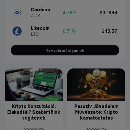
Cardano
4.78%
$0.1999
ADA
Litecoin
0.71%
$45.57
LTC
További árfolyamok
Kripto Konzultáció:
Passzív Jövedelem
Elakadtál? Szakértőink
Művészete: Kripto
segítenek
kamatoztatás
39990 Ft
19990 Ft