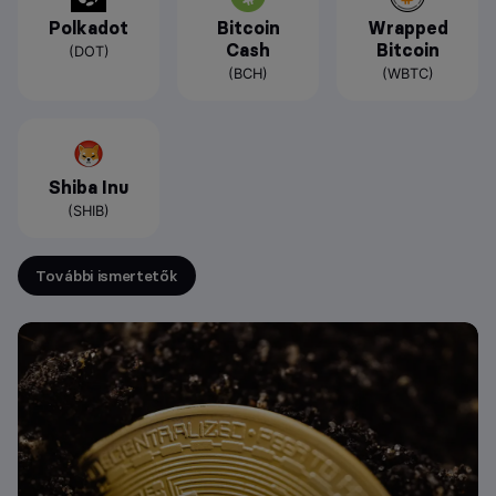
Polkadot
Bitcoin
Wrapped
Cash
Bitcoin
(DOT)
(BCH)
(WBTC)
Shiba Inu
(SHIB)
További ismertetők