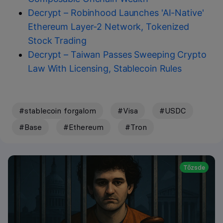
Decrypt – Robinhood Launches 'AI-Native'
Ethereum Layer-2 Network, Tokenized
Stock Trading
Decrypt – Taiwan Passes Sweeping Crypto
Law With Licensing, Stablecoin Rules
#stablecoin forgalom
#Visa
#USDC
#Base
#Ethereum
#Tron
Tőzsde