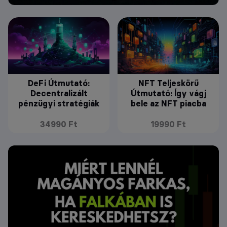
DeFi Útmutató:
NFT Teljeskörű
Decentralizált
Útmutató: Így vágj
pénzügyi stratégiák
bele az NFT piacba
34990 Ft
19990 Ft