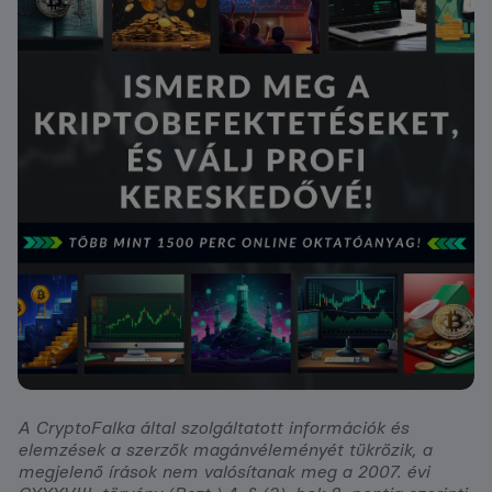
A CryptoFalka által szolgáltatott információk és
elemzések a szerzők magánvéleményét tükrözik, a
megjelenő írások nem valósítanak meg a 2007. évi