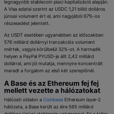
legnagyobb stablecoin piaci kapitalizáció alapján.
A Visa adatai szerint az USDC 1,21 billió dolláros
júniusi volument ért el, ami nagyjából 67%-os
részesedést jelentett.
Az USDT esetében ugyanebben az időszakban
576 milliárd dollárnyi tranzakciós volument
mértek, vagyis körülbelül 32%-ot. A harmadik
helyen a PayPal PYUSD-je állt 2,42 milliárd
dollárral, ami jól mutatja, mennyire koncentrált
maradt a forgalom az első két szereplőnél.
A Base és az Ethereum fej fej
mellett vezette a hálózatokat
Hálózati oldalon a
Coinbase
Ethereum layer-2
hálózata, a Base került az élre 565 milliárd
dolláros júniusi stablecoin volumennel. Ez a teljes