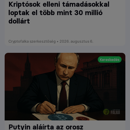
Kriptósok elleni támadásokkal
loptak el több mint 30 millió
dollárt
Cryptofalka szerkesztőség • 2026. augusztus 6.
Kereskedés
Putyin aláírta az orosz