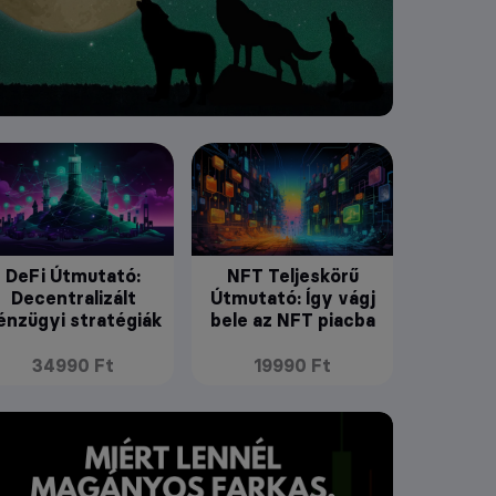
DeFi Útmutató:
NFT Teljeskörű
Decentralizált
Útmutató: Így vágj
énzügyi stratégiák
bele az NFT piacba
34990 Ft
19990 Ft