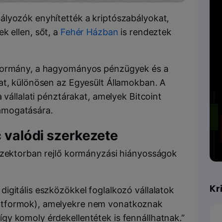
ályozók enyhítették a kriptószabályokat,
k ellen, sőt, a
Fehér Házban
is rendeztek
 kormány, a hagyományos pénzügyek és a
at, különösen az Egyesült Államokban. A
 vállalati pénztárakat, amelyek Bitcoint
ámogatására.
c valódi szerkezete
szektorban rejlő kormányzási hiányosságok
Kr
 digitális eszközökkel foglalkozó vállalatok
platformok), amelyekre nem vonatkoznak
 így komoly érdekellentétek is fennállhatnak.”