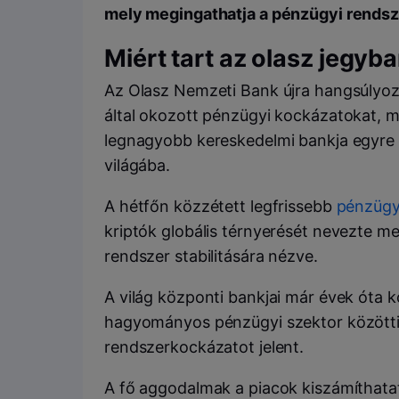
mely megingathatja a pénzügyi rendsz
Miért tart az olasz jegyb
Az Olasz Nemzeti Bank újra hangsúlyoz
által okozott pénzügyi kockázatokat, m
legnagyobb kereskedelmi bankja egyre 
világába.
A hétfőn közzétett legfrissebb
pénzügyi
kriptók globális térnyerését nevezte m
rendszer stabilitására nézve.
A világ központi bankjai már évek óta k
hagyományos pénzügyi szektor közötti
rendszerkockázatot jelent.
A fő aggodalmak a piacok kiszámíthata