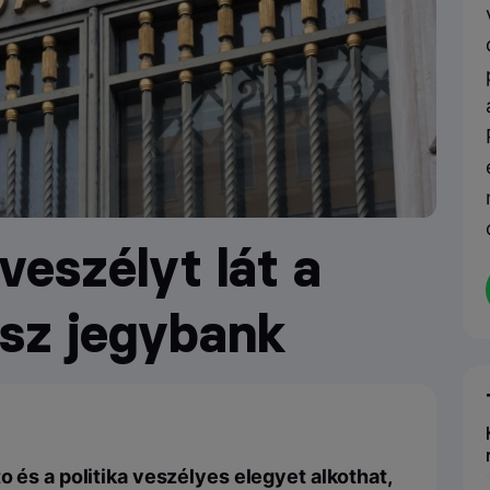
veszélyt lát a
asz jegybank
o és a politika veszélyes elegyet alkothat,