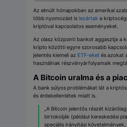
Az elmúlt hónapokban az amerikai szab
több nyomozást is
lezártak
a kriptocége
kriptóval kapcsolatos eseményeket.
Az olasz központi bankot aggasztja a
kripto közötti egyre szorosabb kapcsol
jelentés kiemeli az
ETF-eket
és azokat a
használnak részvényárfolyamaik megt
A Bitcoin uralma és a pia
A bank súlyos problémákat lát a kriptó
és érdekellentétek miatt is.
„A Bitcoin jelentős részét kizárólag
birtokolják (például kereskedési 
speciális irányítási követelmények,