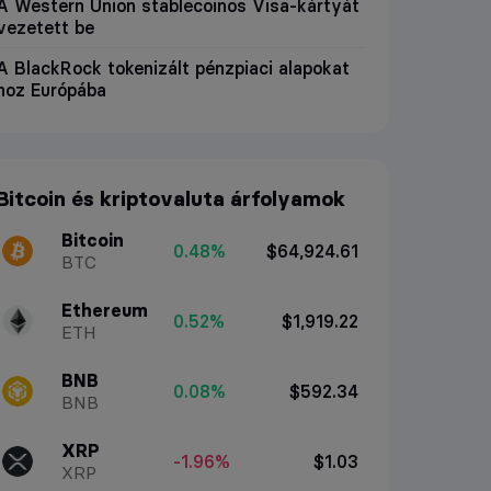
A Western Union stablecoinos Visa-kártyát
vezetett be
A BlackRock tokenizált pénzpiaci alapokat
hoz Európába
Bitcoin és kriptovaluta árfolyamok
Bitcoin
0.48%
$64,924.61
BTC
Ethereum
0.52%
$1,919.22
ETH
BNB
0.08%
$592.34
BNB
XRP
-1.96%
$1.03
XRP