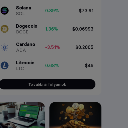
Solana
0.89%
$73.91
SOL
Dogecoin
1.36%
$0.06993
DOGE
Cardano
-3.51%
$0.2005
ADA
Litecoin
0.68%
$46
LTC
További árfolyamok