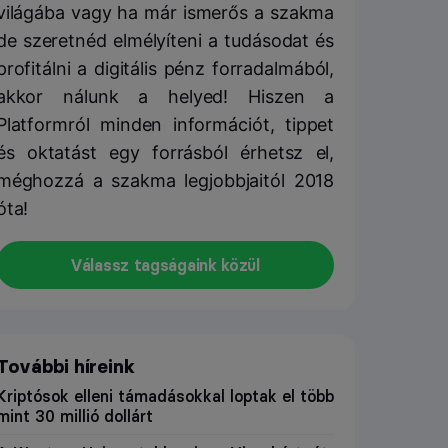
világába vagy ha már ismerős a szakma
de szeretnéd elmélyíteni a tudásodat és
profitálni a digitális pénz forradalmából,
akkor nálunk a helyed! Hiszen a
Platformról minden információt, tippet
és oktatást egy forrásból érhetsz el,
méghozzá a szakma legjobbjaitól 2018
óta!
Válassz tagságaink közül
További híreink
Kriptósok elleni támadásokkal loptak el több
mint 30 millió dollárt