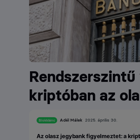
Rendszerszintű 
kriptóban az ol
Adél Málek
2025. április 30.
Blokklánc
Az olasz jegybank figyelmeztet: a kript