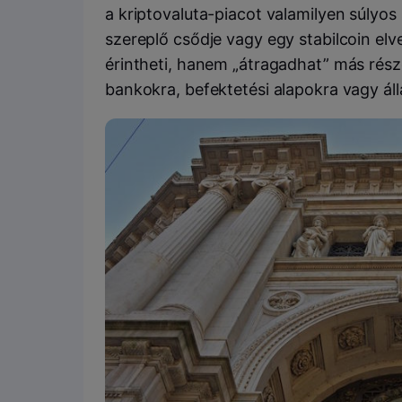
a kriptovaluta-piacot valamilyen súlyos
szereplő csődje vagy egy stabilcoin elve
érintheti, hanem „átragadhat” más része
bankokra, befektetési alapokra vagy á