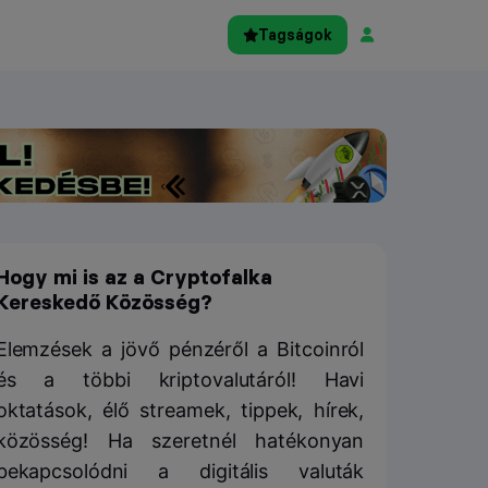
Tagságok
Hogy mi is az a Cryptofalka
Kereskedő Közösség?
Elemzések a jövő pénzéről a Bitcoinról
és a többi kriptovalutáról! Havi
oktatások, élő streamek, tippek, hírek,
közösség! Ha szeretnél hatékonyan
bekapcsolódni a digitális valuták