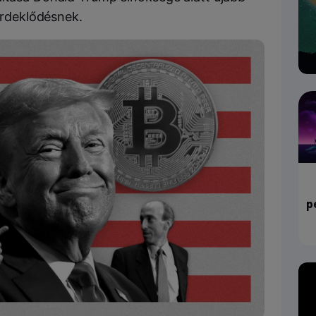
 érdeklődésnek.
p