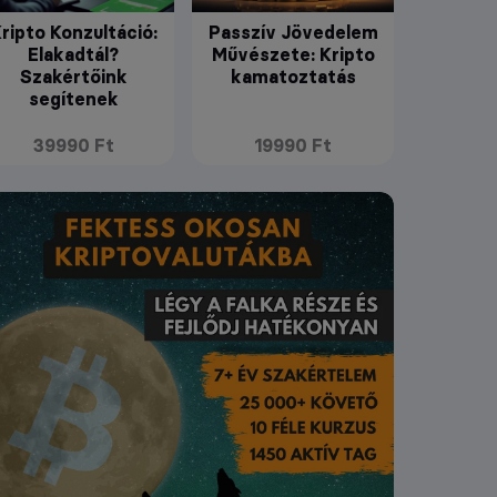
ripto Konzultáció:
Passzív Jövedelem
Elakadtál?
Művészete: Kripto
Szakértőink
kamatoztatás
segítenek
39990 Ft
19990 Ft