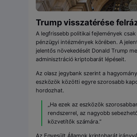
Trump visszatérése felráz
A legfrissebb politikai fejlemények cs
pénzügyi intézmények körében. A jelenté
jelentős növekedését Donald Trump me
adminisztráció kriptobarát lépéseit.
Az olasz jegybank szerint a hagyomány
eszközök közötti egyre szorosabb kap
hordozhat.
„Ha ezek az eszközök szorosabb
rendszerrel, az nagyobb sebezhet
közvetítők számára.”
Az Egyesült Államok kriptobarát irányv