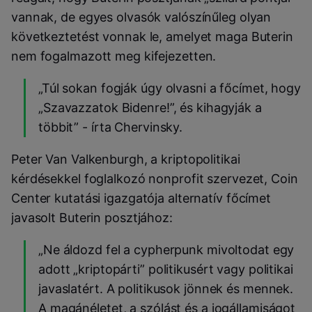
vannak, de egyes olvasók valószínűleg olyan
következtetést vonnak le, amelyet maga Buterin
nem fogalmazott meg kifejezetten.
„Túl sokan fogják úgy olvasni a főcímet, hogy
„Szavazzatok Bidenre!”, és kihagyják a
többit” - írta Chervinsky.
Peter Van Valkenburgh, a kriptopolitikai
kérdésekkel foglalkozó nonprofit szervezet, Coin
Center kutatási igazgatója alternatív főcímet
javasolt Buterin posztjához:
„Ne áldozd fel a cypherpunk mivoltodat egy
adott „kriptopárti” politikusért vagy politikai
javaslatért. A politikusok jönnek és mennek.
A magánéletet, a szólást és a jogállamiságot