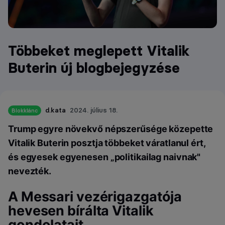
Többeket meglepett Vitalik
Buterin új blogbejegyzése
d.kata
2024. július 18.
Blokklánc
Trump egyre növekvő népszerűsége közepette
Vitalik Buterin posztja többeket váratlanul ért,
és egyesek egyenesen „politikailag naivnak"
nevezték.
A Messari vezérigazgatója
hevesen bírálta Vitalik
gondolatait