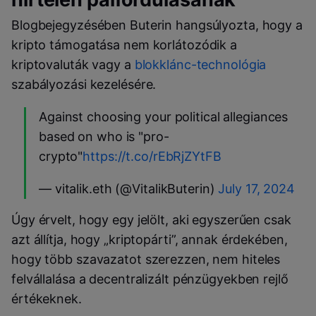
Blogbejegyzésében Buterin hangsúlyozta, hogy a
kripto támogatása nem korlátozódik a
kriptovaluták vagy a
blokklánc-technológia
szabályozási kezelésére.
Against choosing your political allegiances
based on who is "pro-
crypto"
https://t.co/rEbRjZYtFB
— vitalik.eth (@VitalikButerin)
July 17, 2024
Úgy érvelt, hogy egy jelölt, aki egyszerűen csak
azt állítja, hogy „kriptopárti”, annak érdekében,
hogy több szavazatot szerezzen, nem hiteles
felvállalása a decentralizált pénzügyekben rejlő
értékeknek.