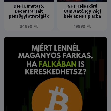
DeFi Útmutató:
NFT Teljeskörű
Decentralizált
Útmutató: Így vágj
pénzügyi stratégiák
bele az NFT piacba
34990 Ft
19990 Ft