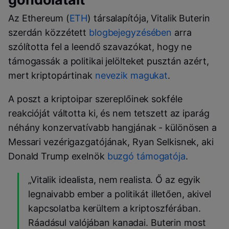
Az Ethereum (
ETH
) társalapítója, Vitalik Buterin
szerdán közzétett
blogbejegyzésében
arra
szólította fel a leendő szavazókat, hogy ne
támogassák a politikai jelölteket pusztán azért,
mert kriptopártinak
nevezik magukat
.
A poszt a kriptoipar szereplőinek sokféle
reakcióját váltotta ki, és nem tetszett az iparág
néhány konzervatívabb hangjának - különösen a
Messari vezérigazgatójának, Ryan Selkisnek, aki
Donald Trump exelnök
buzgó támogatója
.
„Vitalik idealista, nem realista. Ő az egyik
legnaivabb ember a politikát illetően, akivel
kapcsolatba kerültem a kriptoszférában.
Ráadásul valójában kanadai. Buterin most