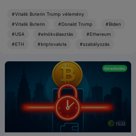
#Vitalik Buterin Trump vélemény
#Vitalik Buterin
#Donald Trump
#Biden
#USA
#elnökválasztás
#Ethereum
#ETH
#kriptovaluta
#szabályozás
Kereskedés