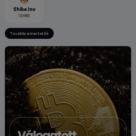
Shiba Inu
(SHIB)
További ismertetők