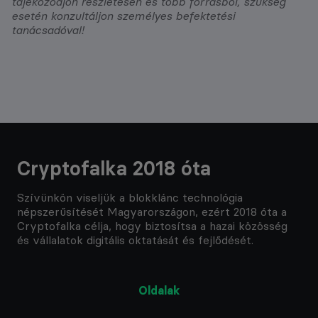
tájékozódjon részletesen és több forrásból, szükség
esetén konzultáljon személyes befektetési
tanácsadóval!
Cryptofalka 2018 óta
Szívünkön viseljük a blokklánc technológia
népszerűsítését Magyarországon, ezért 2018 óta a
Cryptofalka célja, hogy biztosítsa a hazai közösség
és vállalatok digitális oktatását és fejlődését.
Oldalak