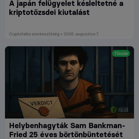
A japán felügyelet késleltetné a
kriptotőzsdei kiutalást
Cryptofalka szerkesztőség • 2026. augusztus 7.
Tőzsde
Helybenhagyták Sam Bankman-
Fried 25 éves börtönbüntetését