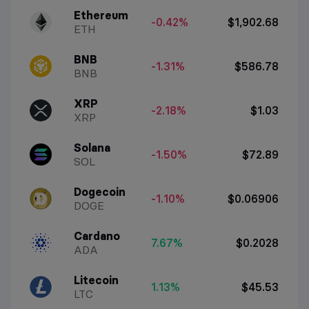
Ethereum
-0.42%
$1,902.68
ETH
BNB
-1.31%
$586.78
BNB
XRP
-2.18%
$1.03
XRP
Solana
-1.50%
$72.89
SOL
Dogecoin
-1.10%
$0.06906
DOGE
Cardano
7.67%
$0.2028
ADA
Litecoin
1.13%
$45.53
LTC