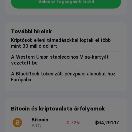
Válassz tagságaink közül
További híreink
Kriptósok elleni támadásokkal loptak el több
mint 30 millió dollárt
A Western Union stablecoinos Visa-kártyát
vezetett be
A BlackRock tokenizált pénzpiaci alapokat hoz
Európába
Bitcoin és kriptovaluta árfolyamok
Bitcoin
-0.72%
$64,291.17
BTC