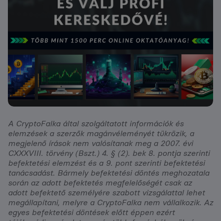
A CryptoFalka által szolgáltatott információk és
elemzések a szerzők magánvéleményét tükrözik, a
megjelenő írások nem valósítanak meg a 2007. évi
CXXXVIII. törvény (Bszt.) 4. § (2). bek 8. pontja szerinti
befektetési elemzést és a 9. pont szerinti befektetési
tanácsadást. Bármely befektetési döntés meghozatala
során az adott befektetés megfelelőségét csak az
adott befektető személyére szabott vizsgálattal lehet
megállapítani, melyre a CryptoFalka nem vállalkozik. Az
egyes befektetési döntések előtt éppen ezért