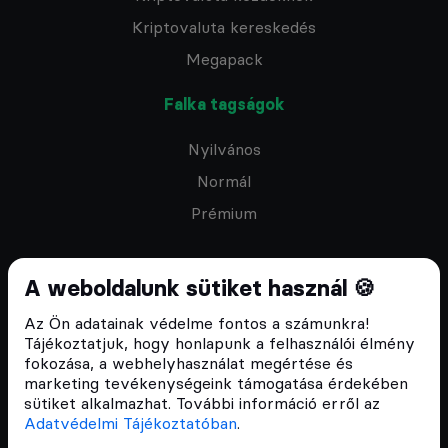
Kriptovaluta kereskedés
Megapack
Falka tagságok
Nyilvános
Normál
Prémium
A weboldalunk sütiket használ 🍪
Az Ön adatainak védelme fontos a számunkra!
Feliratkozom a hírlevélre
Tájékoztatjuk, hogy honlapunk a felhasználói élmény
fokozása, a webhelyhasználat megértése és
marketing tevékenységeink támogatása érdekében
sütiket alkalmazhat. További információ erről az
Adatvédelmi Tájékoztatóban
.