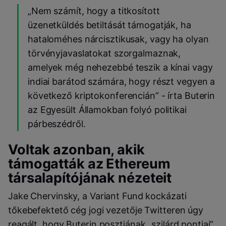
„Nem számít, hogy a titkosított
üzenetküldés betiltását támogatják, ha
hataloméhes nárcisztikusak, vagy ha olyan
törvényjavaslatokat szorgalmaznak,
amelyek még nehezebbé teszik a kínai vagy
indiai barátod számára, hogy részt vegyen a
következő kriptokonferencián” - írta Buterin
az Egyesült Államokban folyó politikai
párbeszédről.
Voltak azonban, akik
támogatták az Ethereum
társalapítójának nézeteit
Jake Chervinsky, a Variant Fund kockázati
tőkebefektető cég jogi vezetője Twitteren úgy
reagált, hogy Buterin posztjának „szilárd pontjai”