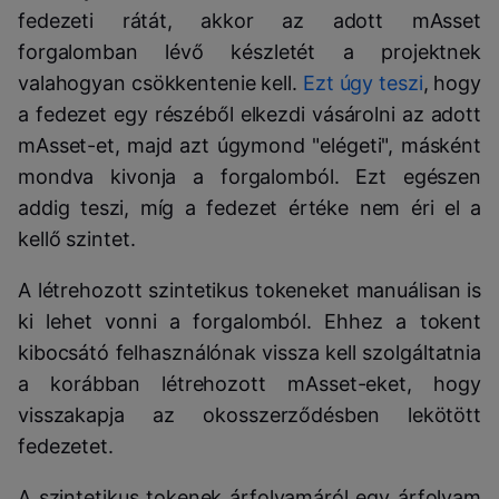
fedezeti rátát, akkor az adott mAsset
forgalomban lévő készletét a projektnek
valahogyan csökkentenie kell.
Ezt úgy teszi
, hogy
a fedezet egy részéből elkezdi vásárolni az adott
mAsset-et, majd azt úgymond "elégeti", másként
mondva kivonja a forgalomból. Ezt egészen
addig teszi, míg a fedezet értéke nem éri el a
kellő szintet.
A létrehozott szintetikus tokeneket manuálisan is
ki lehet vonni a forgalomból. Ehhez a tokent
kibocsátó felhasználónak vissza kell szolgáltatnia
a korábban létrehozott mAsset-eket, hogy
visszakapja az okosszerződésben lekötött
fedezetet.
A szintetikus tokenek árfolyamáról egy árfolyam