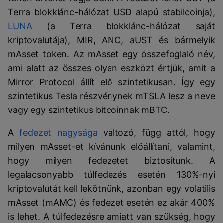
Terra blokklánc-hálózat USD alapú stabilcoinja),
LUNA
(a Terra blokklánc-hálózat saját
kriptovalutája), MIR, ANC, aUST és bármelyik
mAsset token. Az mAsset egy összefoglaló név,
ami alatt az összes olyan eszközt értjük, amit a
Mirror Protocol állít elő szintetikusan. Így egy
szintetikus Tesla részvénynek mTSLA lesz a neve
vagy egy szintetikus bitcoinnak mBTC.
A
fedezet nagysága
változó, függ attól, hogy
milyen mAsset-et kívánunk előállítani, valamint,
hogy milyen fedezetet biztosítunk. A
legalacsonyabb túlfedezés esetén 130%-nyi
kriptovalutát kell lekötnünk, azonban egy volatilis
mAsset (mAMC) és fedezet esetén ez akár 400%
is lehet. A túlfedezésre amiatt van szükség, hogy