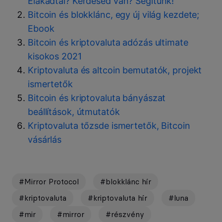
Elakadtál? Kérdésed van? Segítünk!
Bitcoin és blokklánc, egy új világ kezdete;
Ebook
Bitcoin és kriptovaluta adózás ultimate
kisokos 2021
Kriptovaluta és altcoin bemutatók, projekt
ismertetők
Bitcoin és kriptovaluta bányászat
beállítások, útmutatók
Kriptovaluta tőzsde ismertetők, Bitcoin
vásárlás
#Mirror Protocol
#blokklánc hír
#kriptovaluta
#kriptovaluta hír
#luna
#mir
#mirror
#részvény