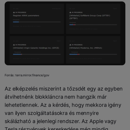
Forrás: terra.mirror.finance/gov
Az elképzelés miszerint a tőzsdét egy az egyben
átvihetnénk blokkláncra nem hangzik már
lehetetlennek. Az a kérdés, hogy mekkora igény
van ilyen szolgáltatásokra és mennyire
skálázható a jelenlegi rendszer. Az Apple vagy
Tesla részvények kereskedése még mindig