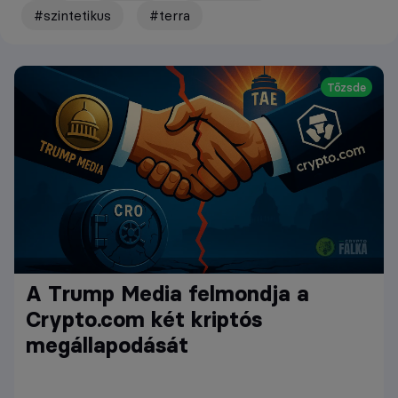
#szintetikus
#terra
Tőzsde
A Trump Media felmondja a
Crypto.com két kriptós
megállapodását