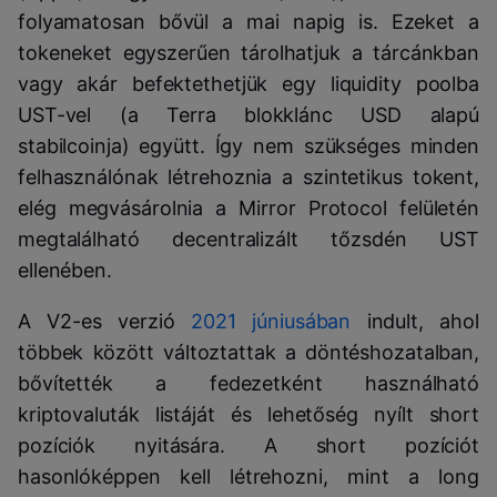
folyamatosan bővül a mai napig is. Ezeket a
tokeneket egyszerűen tárolhatjuk a tárcánkban
vagy akár befektethetjük egy liquidity poolba
UST-vel (a Terra blokklánc USD alapú
stabilcoinja) együtt. Így nem szükséges minden
felhasználónak létrehoznia a szintetikus tokent,
elég megvásárolnia a Mirror Protocol felületén
megtalálható decentralizált tőzsdén UST
ellenében.
A V2-es verzió
2021 júniusában
indult, ahol
többek között változtattak a döntéshozatalban,
bővítették a fedezetként használható
kriptovaluták listáját és lehetőség nyílt short
pozíciók nyitására. A short pozíciót
hasonlóképpen kell létrehozni, mint a long