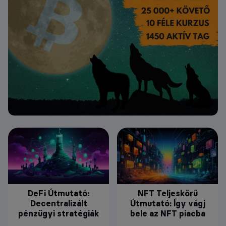
DeFi Útmutató:
NFT Teljeskörű
Decentralizált
Útmutató: Így vágj
pénzügyi stratégiák
bele az NFT piacba