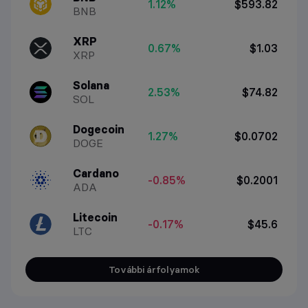
1.12%
$593.82
BNB
XRP
0.67%
$1.03
XRP
Solana
2.53%
$74.82
SOL
Dogecoin
1.27%
$0.0702
DOGE
Cardano
-0.85%
$0.2001
ADA
Litecoin
-0.17%
$45.6
LTC
További árfolyamok