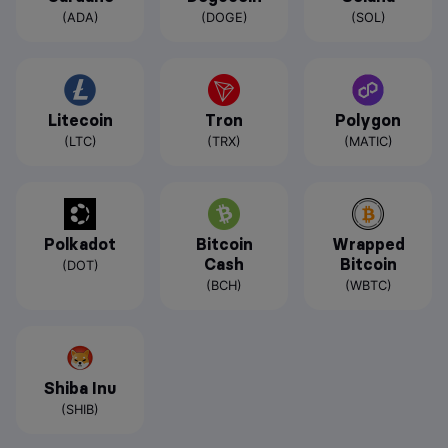
(ADA)
(DOGE)
(SOL)
Litecoin
Tron
Polygon
(LTC)
(TRX)
(MATIC)
Polkadot
Bitcoin
Wrapped
Cash
Bitcoin
(DOT)
(BCH)
(WBTC)
Shiba Inu
(SHIB)