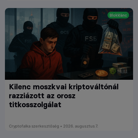
Blokklánc
Kilenc moszkvai kriptováltónál
razziázott az orosz
titkosszolgálat
Cryptofalka szerkesztőség • 2026. augusztus 7.