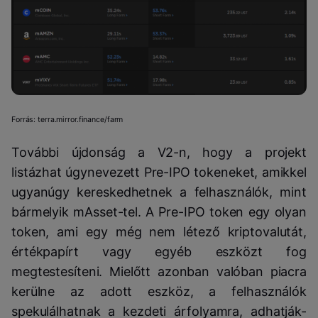
Forrás: terra.mirror.finance/farm
További újdonság a V2-n, hogy a projekt
listázhat úgynevezett Pre-IPO tokeneket, amikkel
ugyanúgy kereskedhetnek a felhasználók, mint
bármelyik mAsset-tel. A Pre-IPO token egy olyan
token, ami egy még nem létező kriptovalutát,
értékpapírt vagy egyéb eszközt fog
megtestesíteni. Mielőtt azonban valóban piacra
kerülne az adott eszköz, a felhasználók
spekulálhatnak a kezdeti árfolyamra, adhatják-