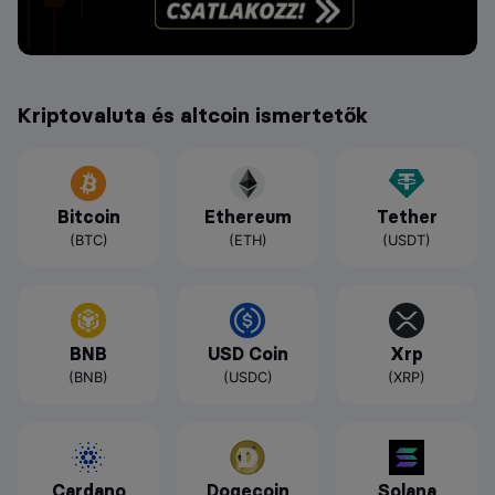
Kriptovaluta és altcoin ismertetők
Bitcoin
Ethereum
Tether
(BTC)
(ETH)
(USDT)
BNB
USD Coin
Xrp
(BNB)
(USDC)
(XRP)
Cardano
Dogecoin
Solana