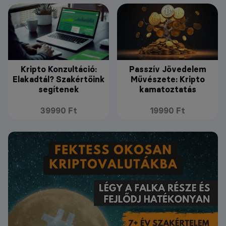
Kripto Konzultáció:
Passzív Jövedelem
Elakadtál? Szakértőink
Művészete: Kripto
segítenek
kamatoztatás
39990 Ft
19990 Ft