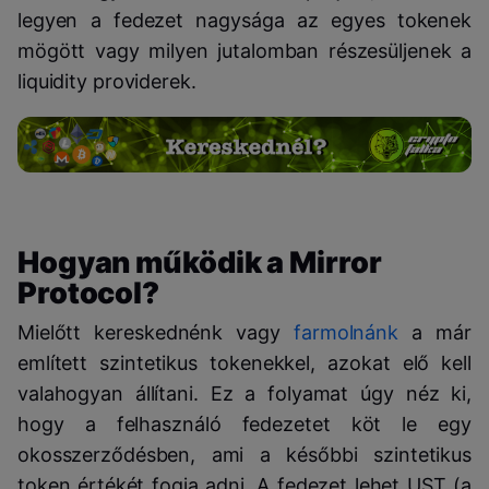
legyen a fedezet nagysága az egyes tokenek
mögött vagy milyen jutalomban részesüljenek a
liquidity providerek.
Hogyan működik a Mirror
Protocol?
Mielőtt kereskednénk vagy
farmolnánk
a már
említett szintetikus tokenekkel, azokat elő kell
valahogyan állítani. Ez a folyamat úgy néz ki,
hogy a felhasználó fedezetet köt le egy
okosszerződésben, ami a későbbi szintetikus
token értékét fogja adni. A fedezet lehet UST (a