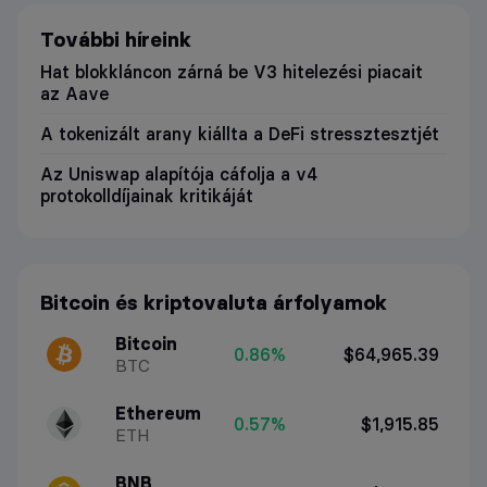
További híreink
Hat blokkláncon zárná be V3 hitelezési piacait
az Aave
A tokenizált arany kiállta a DeFi stressztesztjét
Az Uniswap alapítója cáfolja a v4
protokolldíjainak kritikáját
Bitcoin és kriptovaluta árfolyamok
Bitcoin
0.86%
$64,965.39
BTC
Ethereum
0.57%
$1,915.85
ETH
BNB