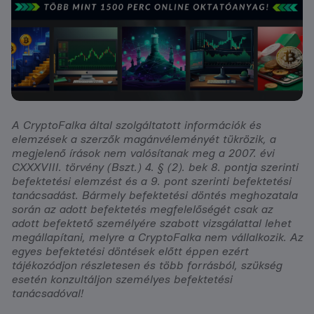
A CryptoFalka által szolgáltatott információk és
elemzések a szerzők magánvéleményét tükrözik, a
megjelenő írások nem valósítanak meg a 2007. évi
CXXXVIII. törvény (Bszt.) 4. § (2). bek 8. pontja szerinti
befektetési elemzést és a 9. pont szerinti befektetési
tanácsadást. Bármely befektetési döntés meghozatala
során az adott befektetés megfelelőségét csak az
adott befektető személyére szabott vizsgálattal lehet
megállapítani, melyre a CryptoFalka nem vállalkozik. Az
egyes befektetési döntések előtt éppen ezért
tájékozódjon részletesen és több forrásból, szükség
esetén konzultáljon személyes befektetési
tanácsadóval!