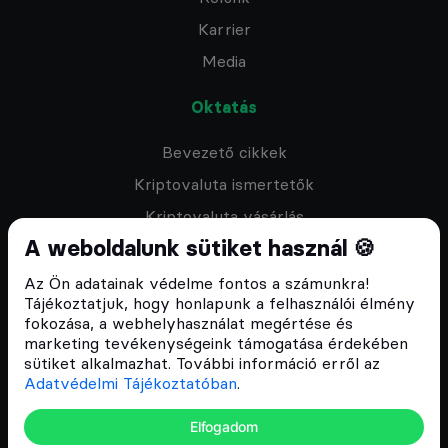
Karrier
Media
Oktatás
Bevezető cikkek
Kriptovaluta ismertetők
Kriptovaluta vásárlás
A weboldalunk sütiket használ 🍪
Oktató anyagok
Discord közösség
Az Ön adatainak védelme fontos a számunkra!
Tájékoztatjuk, hogy honlapunk a felhasználói élmény
fokozása, a webhelyhasználat megértése és
Csomagajánlatok
marketing tevékenységeink támogatása érdekében
sütiket alkalmazhat. További információ erről az
Kriptovaluta kezdőknek
Adatvédelmi Tájékoztatóban
.
Kriptovaluta kereskedés
Elfogadom
Megapack