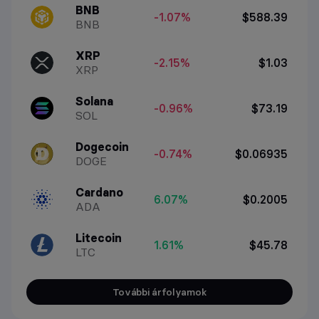
BNB
-1.07%
$588.39
BNB
XRP
-2.15%
$1.03
XRP
Solana
-0.96%
$73.19
SOL
Dogecoin
-0.74%
$0.06935
DOGE
Cardano
6.07%
$0.2005
ADA
Litecoin
1.61%
$45.78
LTC
További árfolyamok