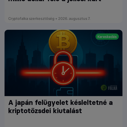
Cryptofalka szerkesztőség • 2026. augusztus 7.
Kereskedés
A japán felügyelet késleltetné a
kriptotőzsdei kiutalást