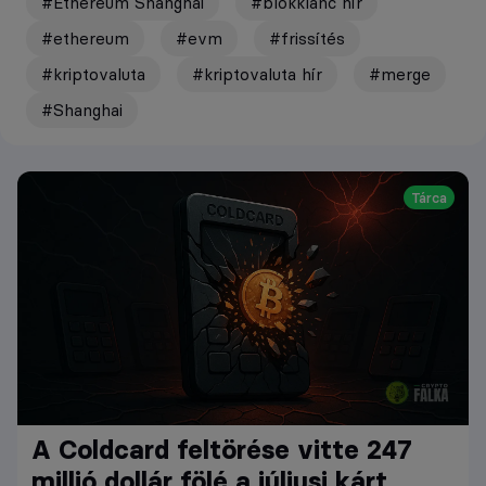
#Ethereum Shanghai
#blokklánc hír
#ethereum
#evm
#frissítés
#kriptovaluta
#kriptovaluta hír
#merge
#Shanghai
Tárca
A Coldcard feltörése vitte 247
millió dollár fölé a júliusi kárt