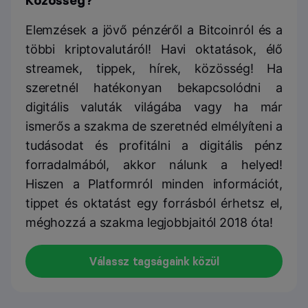
Közösség?
Elemzések a jövő pénzéről a Bitcoinról és a
többi kriptovalutáról! Havi oktatások, élő
streamek, tippek, hírek, közösség! Ha
szeretnél hatékonyan bekapcsolódni a
digitális valuták világába vagy ha már
ismerős a szakma de szeretnéd elmélyíteni a
tudásodat és profitálni a digitális pénz
forradalmából, akkor nálunk a helyed!
Hiszen a Platformról minden információt,
tippet és oktatást egy forrásból érhetsz el,
méghozzá a szakma legjobbjaitól 2018 óta!
Válassz tagságaink közül