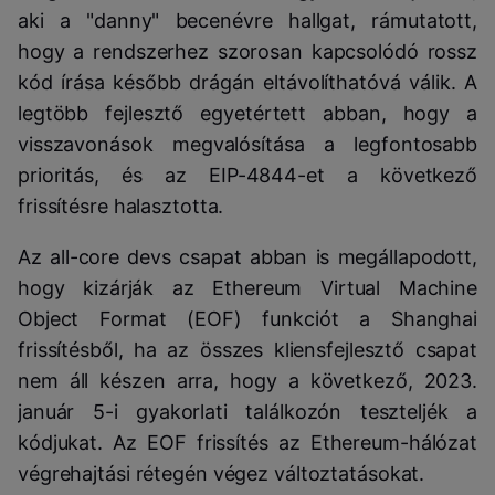
aki a "danny" becenévre hallgat, rámutatott,
hogy a rendszerhez szorosan kapcsolódó rossz
kód írása később drágán eltávolíthatóvá válik. A
legtöbb fejlesztő egyetértett abban, hogy a
visszavonások megvalósítása a legfontosabb
prioritás, és az EIP-4844-et a következő
frissítésre halasztotta.
Az all-core devs csapat abban is megállapodott,
hogy kizárják az Ethereum Virtual Machine
Object Format (EOF) funkciót a Shanghai
frissítésből, ha az összes kliensfejlesztő csapat
nem áll készen arra, hogy a következő, 2023.
január 5-i gyakorlati találkozón teszteljék a
kódjukat. Az EOF frissítés az Ethereum-hálózat
végrehajtási rétegén végez változtatásokat.