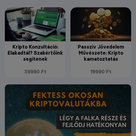
Kripto Konzultáció:
Passzív Jövedelem
Elakadtál? Szakértőink
Művészete: Kripto
segítenek
kamatoztatás
39990 Ft
19990 Ft