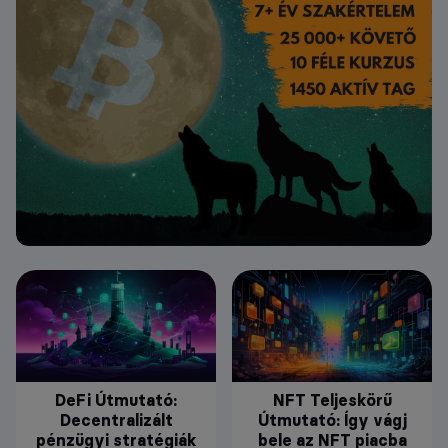
DeFi Útmutató:
NFT Teljeskörű
Decentralizált
Útmutató: Így vágj
pénzügyi stratégiák
bele az NFT piacba