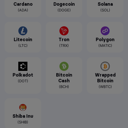
Cardano
Dogecoin
Solana
(ADA)
(DOGE)
(SOL)
Litecoin
Tron
Polygon
(LTC)
(TRX)
(MATIC)
Polkadot
Bitcoin
Wrapped
Cash
Bitcoin
(DOT)
(BCH)
(WBTC)
Shiba Inu
(SHIB)