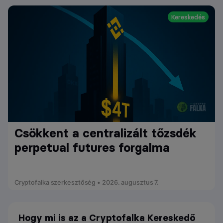
Kereskedés
Csökkent a centralizált tőzsdék
perpetual futures forgalma
Cryptofalka szerkesztőség • 2026. augusztus 7.
Hogy mi is az a Cryptofalka Kereskedő