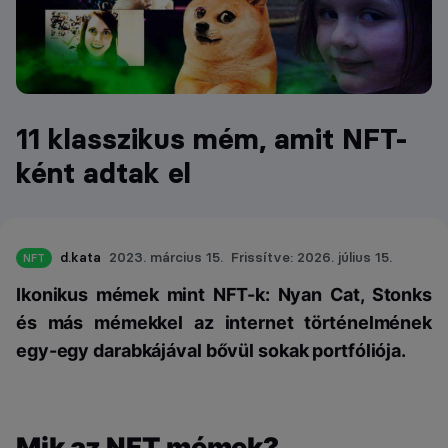
11 klasszikus mém, amit NFT-
ként adtak el
d.kata
2023. március 15.
Frissítve: 2026. július 15.
NFT
Ikonikus mémek mint NFT-k: Nyan Cat, Stonks
és más mémekkel az internet történelmének
egy-egy darabkájával bővül sokak portfóliója.
Mik az NFT mémek?