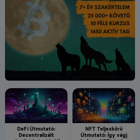
DeFi Útmutató:
NFT Teljeskörű
Decentralizált
Útmutató: Így vágj