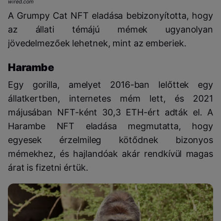
wired.com
A Grumpy Cat NFT eladása bebizonyította, hogy
az állati témájú mémek ugyanolyan
jövedelmezőek lehetnek, mint az emberiek.
Harambe
Egy gorilla, amelyet 2016-ban lelőttek egy
állatkertben, internetes mém lett, és 2021
májusában NFT-ként 30,3 ETH-ért adták el. A
Harambe NFT eladása megmutatta, hogy
egyesek érzelmileg kötődnek bizonyos
mémekhez, és hajlandóak akár rendkívül magas
árat is fizetni értük.