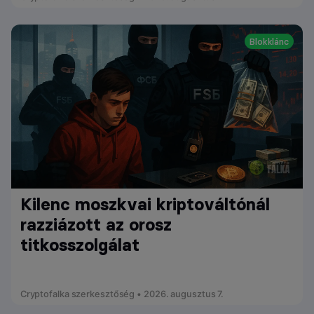
Blokklánc
Kilenc moszkvai kriptováltónál
razziázott az orosz
titkosszolgálat
Cryptofalka szerkesztőség • 2026. augusztus 7.