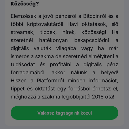
Közösség?
Elemzések a jövő pénzéről a Bitcoinról és a
többi kriptovalutáról! Havi oktatások, élő
streamek, tippek, hírek, közösség! Ha
szeretnél hatékonyan bekapcsolódni a
digitális valuták világába vagy ha már
ismerős a szakma de szeretnéd elmélyíteni a
tudásodat és profitálni a digitális pénz
forradalmából, akkor nálunk a helyed!
Hiszen a Platformról minden információt,
tippet és oktatást egy forrásból érhetsz el,
méghozzá a szakma legjobbjaitól 2018 óta!
Válassz tagságaink közül