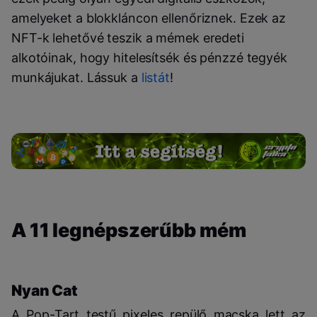
amelyeket a blokkláncon ellenőriznek. Ezek az
NFT-k lehetővé teszik a mémek eredeti
alkotóinak, hogy hitelesítsék és pénzzé tegyék
munkájukat. Lássuk a
listát
!
A 11 legnépszerűbb mém
Nyan Cat
A Pop-Tart testű pixeles repülő macska lett az