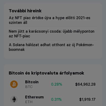
További híreink
Az NFT piac értéke újra a hype előtti 2021-es
szinten áll
Nem jött a karácsonyi csoda: újabb mélyponton
az NFT-piac
A Solana hálózat adhat otthont az új Pokémon-
boomnak
Bitcoin és kriptovaluta árfolyamok
Bitcoin
0.28%
$64,962.28
BTC
Ethereum
0.31%
$1,919.17
ETH