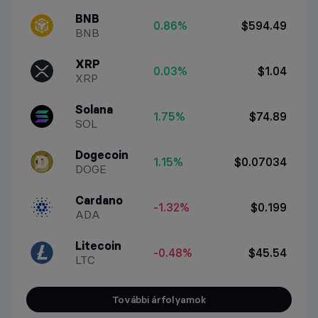
BNB
0.86%
$594.49
BNB
XRP
0.03%
$1.04
XRP
Solana
1.75%
$74.89
SOL
Dogecoin
1.15%
$0.07034
DOGE
Cardano
-1.32%
$0.199
ADA
Litecoin
-0.48%
$45.54
LTC
További árfolyamok