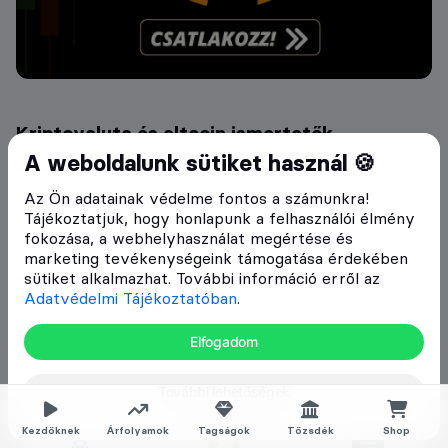
Kriptovaluta és altcoin ismertetők
A weboldalunk sütiket használ 🍪
Az Ön adatainak védelme fontos a számunkra!
Tájékoztatjuk, hogy honlapunk a felhasználói élmény
Bitcoin
Ethereum
Tether
fokozása, a webhelyhasználat megértése és
(BTC)
(ETH)
(USDT)
marketing tevékenységeink támogatása érdekében
sütiket alkalmazhat. További információ erről az
Adatvédelmi Tájékoztatóban
.
Elfogadom
BNB
USD Coin
Xrp
(BNB)
(USDC)
(XRP)
További lehetőségek
Kezdőknek
Árfolyamok
Tagságok
Tőzsdék
Shop