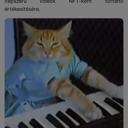
népszerű videók NFT-ként történő
értékesítésére.