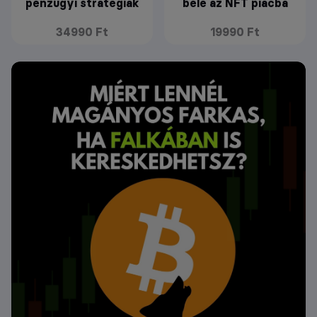
pénzügyi stratégiák
bele az NFT piacba
34990 Ft
19990 Ft