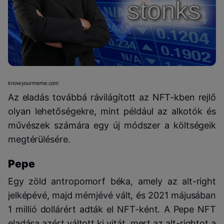
knowyourmeme.com
Az eladás továbbá rávilágított az NFT-kben rejlő
olyan lehetőségekre, mint például az alkotók és
művészek számára egy új módszer a költségeik
megtérülésére.
Pepe
Egy zöld antropomorf béka, amely az alt-right
jelképévé, majd mémjévé vált, és 2021 májusában
1 millió dollárért adták el NFT-ként. A Pepe NFT
eladása azért váltott ki vitát, mert az alt-rightot a