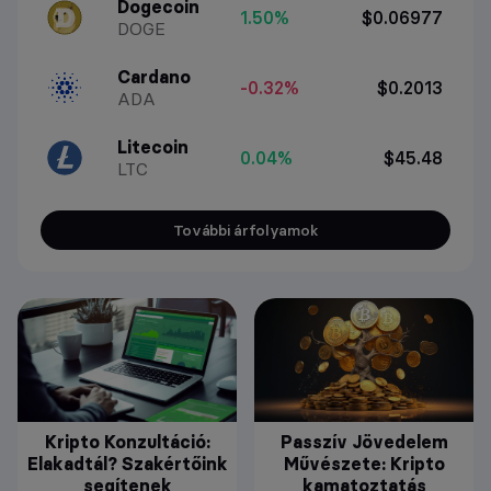
Dogecoin
1.50%
$0.06977
DOGE
Cardano
-0.32%
$0.2013
ADA
Litecoin
0.04%
$45.48
LTC
További árfolyamok
Kripto Konzultáció:
Passzív Jövedelem
Elakadtál? Szakértőink
Művészete: Kripto
segítenek
kamatoztatás