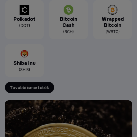
Polkadot
Bitcoin
Wrapped
Cash
Bitcoin
(DOT)
(BCH)
(WBTC)
Shiba Inu
(SHIB)
További ismertetők