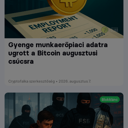
Gyenge munkaerőpiaci adatra
ugrott a Bitcoin augusztusi
csúcsra
Cryptofalka szerkesztőség • 2026. augusztus 7.
Blokklánc