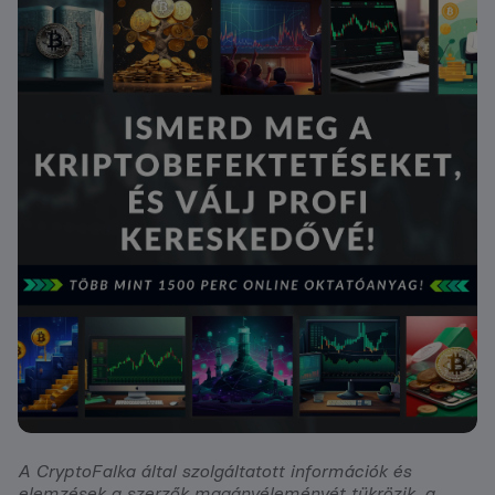
A CryptoFalka által szolgáltatott információk és
elemzések a szerzők magánvéleményét tükrözik, a