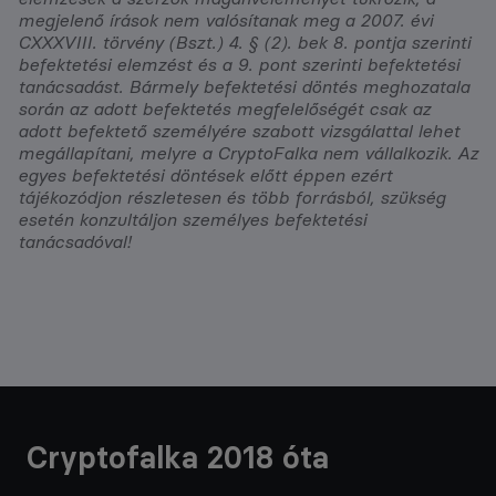
megjelenő írások nem valósítanak meg a 2007. évi
CXXXVIII. törvény (Bszt.) 4. § (2). bek 8. pontja szerinti
befektetési elemzést és a 9. pont szerinti befektetési
tanácsadást. Bármely befektetési döntés meghozatala
során az adott befektetés megfelelőségét csak az
adott befektető személyére szabott vizsgálattal lehet
megállapítani, melyre a CryptoFalka nem vállalkozik. Az
egyes befektetési döntések előtt éppen ezért
tájékozódjon részletesen és több forrásból, szükség
esetén konzultáljon személyes befektetési
tanácsadóval!
Cryptofalka 2018 óta