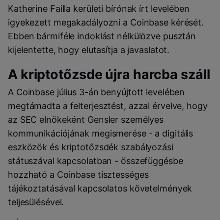
Katherine Failla kerületi bírónak írt levelében
igyekezett megakadályozni a Coinbase kérését.
Ebben bármiféle indoklást nélkülözve pusztán
kijelentette, hogy elutasítja a javaslatot.
A kriptotőzsde újra harcba száll
A Coinbase július 3-án benyújtott levelében
megtámadta a felterjesztést, azzal érvelve, hogy
az SEC elnökeként Gensler személyes
kommunikációjának megismerése - a digitális
eszközök és kriptotőzsdék szabályozási
státuszával kapcsolatban - összefüggésbe
hozzható a Coinbase tisztességes
tájékoztatásával kapcsolatos követelmények
teljesülésével.