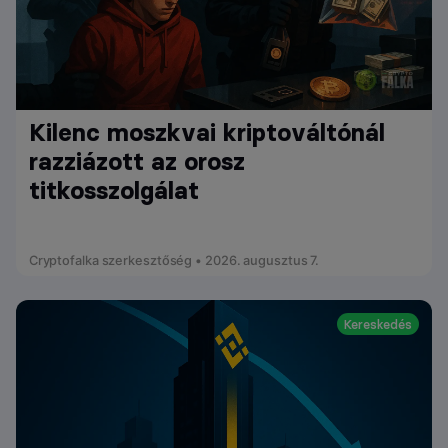
Kilenc moszkvai kriptováltónál
razziázott az orosz
titkosszolgálat
Cryptofalka szerkesztőség • 2026. augusztus 7.
Kereskedés