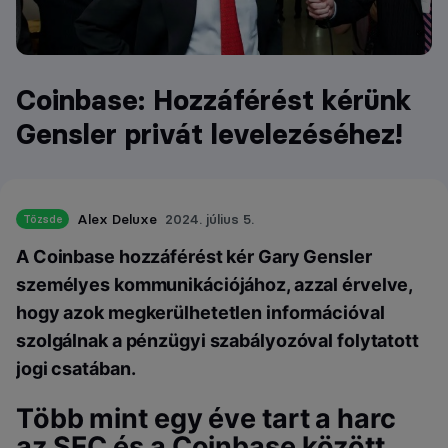
Coinbase: Hozzáférést kérünk
Gensler privát levelezéséhez!
Alex Deluxe
2024. július 5.
Tőzsde
A Coinbase hozzáférést kér Gary Gensler
személyes kommunikációjához, azzal érvelve,
hogy azok megkerülhetetlen információval
szolgálnak a pénzügyi szabályozóval folytatott
jogi csatában.
Több mint egy éve tart a harc
az SEC és a Coinbase között