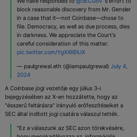
We have responded to
@SECGov
‘s effort to
block reasonable discovery from Mr. Gensler
in a case that it—not Coinbase—chose to
file. Democracy, as well as due process, dies
in darkness. We appreciate the Court’s
careful consideration of this matter.
pic.twitter.com/YgXi6lElUX
— paulgrewal.eth (@iampaulgrewal)
July 4,
2024
A Coinbase jogi vezetője egy július 3-i
bejegyzésében az X-en hozzátette, hogy az
"ésszerű feltárásra" irányuló erőfeszítéseiket a
SEC által indított jogi csatára válaszul tették.
"Ez a válaszunk az SEC azon törekvésére,
hogy megakadályozza az információk