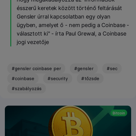
ésszerű keretek között történő feltárását
Gensler úrral kapcsolatban egy olyan
ügyben, amelyet ő - nem pedig a Coinbase -
választott ki" - írta Paul Grewal, a Coinbase
jogi vezetője
#gensler coinbase per
#gensler
#sec
#coinbase
#security
#tőzsde
#szabályozás
Bitcoin