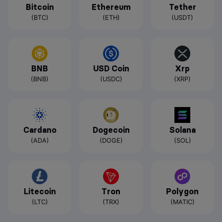
Bitcoin
Ethereum
Tether
(BTC)
(ETH)
(USDT)
BNB
USD Coin
Xrp
(BNB)
(USDC)
(XRP)
Cardano
Dogecoin
Solana
(ADA)
(DOGE)
(SOL)
Litecoin
Tron
Polygon
(LTC)
(TRX)
(MATIC)