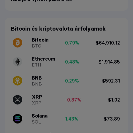
Bitcoin és kriptovaluta árfolyamok
Bitcoin
0.79%
$64,910.12
BTC
Ethereum
0.48%
$1,914.85
ETH
BNB
0.29%
$592.31
BNB
XRP
-0.87%
$1.02
XRP
Solana
1.43%
$73.89
SOL