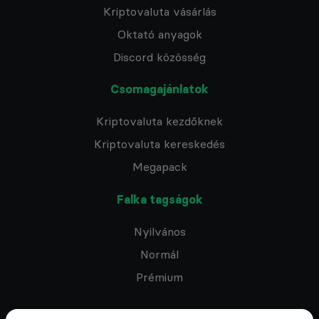
Kriptovaluta vásárlás
Oktató anyagok
Discord közösség
Csomagajánlatok
Kriptovaluta kezdőknek
Kriptovaluta kereskedés
Megapack
Falka tagságok
Nyilvános
Normál
Prémium