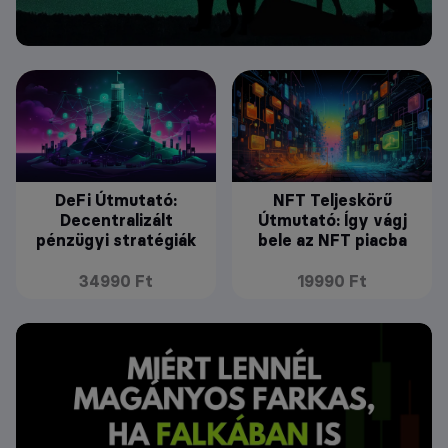
DeFi Útmutató:
NFT Teljeskörű
Decentralizált
Útmutató: Így vágj
pénzügyi stratégiák
bele az NFT piacba
34990 Ft
19990 Ft