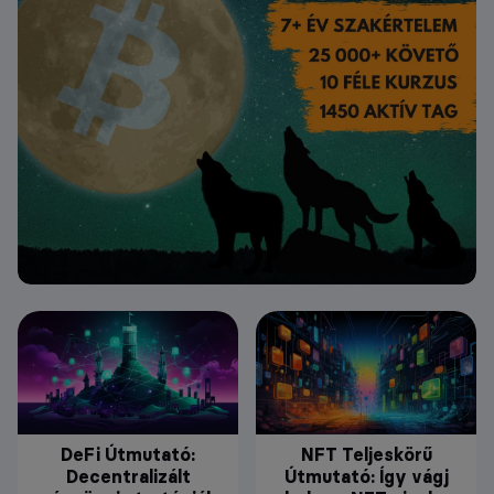
DeFi Útmutató:
NFT Teljeskörű
Decentralizált
Útmutató: Így vágj