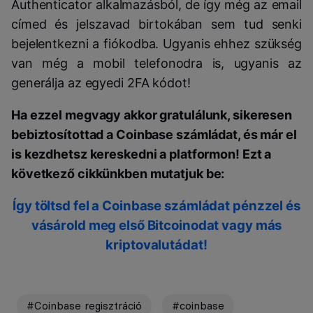
Authenticator alkalmazásból, de így még az email
címed és jelszavad birtokában sem tud senki
bejelentkezni a fiókodba. Ugyanis ehhez szükség
van még a mobil telefonodra is, ugyanis az
generálja az egyedi 2FA kódot!
Ha ezzel megvagy akkor gratulálunk, sikeresen
bebiztosítottad a Coinbase számládat, és már el
is kezdhetsz kereskedni a platformon!
Ezt a
következő cikkünkben mutatjuk be:
Így töltsd fel a Coinbase számládat pénzzel és
vásárold meg első Bitcoinodat vagy más
kriptovalutádat!
#Coinbase regisztráció
#coinbase