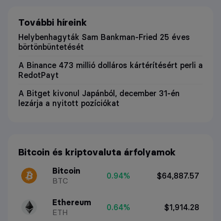
További híreink
Helybenhagyták Sam Bankman-Fried 25 éves
börtönbüntetését
A Binance 473 millió dolláros kártérítésért perli a
RedotPayt
A Bitget kivonul Japánból, december 31-én
lezárja a nyitott pozíciókat
Bitcoin és kriptovaluta árfolyamok
Bitcoin
0.94%
$64,887.57
BTC
Ethereum
0.64%
$1,914.28
ETH