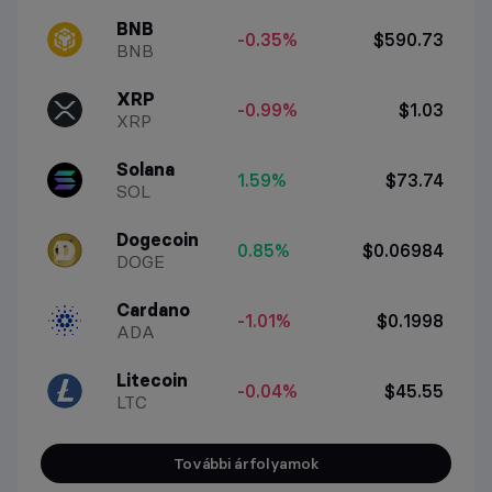
BNB
-0.35%
$590.73
BNB
XRP
-0.99%
$1.03
XRP
Solana
1.59%
$73.74
SOL
Dogecoin
0.85%
$0.06984
DOGE
Cardano
-1.01%
$0.1998
ADA
Litecoin
-0.04%
$45.55
LTC
További árfolyamok