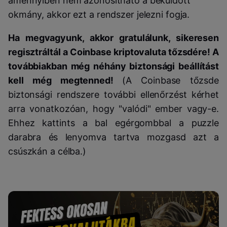
amennyiben nem azonosítható a beküldött
okmány, akkor ezt a rendszer jelezni fogja.
Ha megvagyunk, akkor gratulálunk, sikeresen
regisztráltál a Coinbase kriptovaluta tőzsdére! A
továbbiakban még néhány biztonsági beállítást
kell még megtenned!
(A Coinbase tőzsde
biztonsági rendszere további ellenőrzést kérhet
arra vonatkozóan, hogy "valódi" ember vagy-e.
Ehhez kattints a bal egérgombbal a puzzle
darabra és lenyomva tartva mozgasd azt a
csúszkán a célba.)