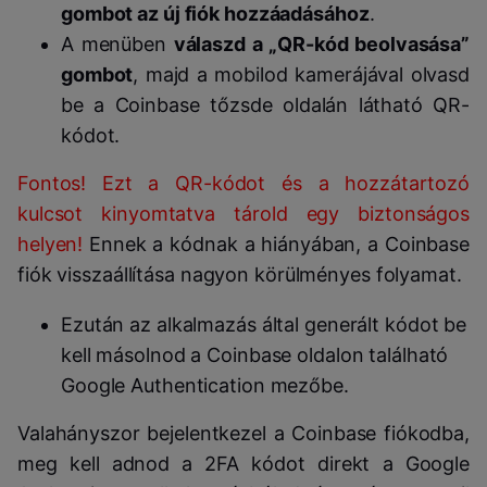
gombot az új fiók hozzáadásához
.
A menüben
válaszd a „QR-kód beolvasása”
gombot
, majd a mobilod kamerájával olvasd
be a Coinbase tőzsde oldalán látható QR-
kódot.
Fontos! Ezt a QR-kódot és a hozzátartozó
kulcsot kinyomtatva tárold egy biztonságos
helyen!
Ennek a kódnak a hiányában, a Coinbase
fiók visszaállítása nagyon körülményes folyamat.
Ezután az alkalmazás által generált kódot be
kell másolnod a Coinbase oldalon található
Google Authentication mezőbe.
Valahányszor bejelentkezel a Coinbase fiókodba,
meg kell adnod a 2FA kódot direkt a Google