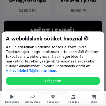
pénzügyi stratégiák
bele az NFT piacba
34990 Ft
19990 Ft
A weboldalunk sütiket használ 🍪
Az Ön adatainak védelme fontos a számunkra!
Tájékoztatjuk, hogy honlapunk a felhasználói élmény
fokozása, a webhelyhasználat megértése és
marketing tevékenységeink támogatása érdekében
sütiket alkalmazhat. További információ erről az
Adatvédelmi Tájékoztatóban
.
Elfogadom
További lehetőségek
Kezdőknek
Árfolyamok
Tagságok
Tőzsdék
Shop