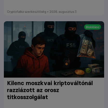
Cryptofalka szerkesztőség • 2026. augusztus 7.
Blokklánc
Kilenc moszkvai kriptováltónál
razziázott az orosz
titkosszolgálat