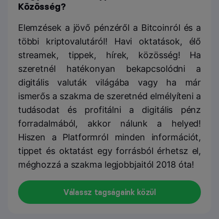
Közösség?
Elemzések a jövő pénzéről a Bitcoinról és a
többi kriptovalutáról! Havi oktatások, élő
streamek, tippek, hírek, közösség! Ha
szeretnél hatékonyan bekapcsolódni a
digitális valuták világába vagy ha már
ismerős a szakma de szeretnéd elmélyíteni a
tudásodat és profitálni a digitális pénz
forradalmából, akkor nálunk a helyed!
Hiszen a Platformról minden információt,
tippet és oktatást egy forrásból érhetsz el,
méghozzá a szakma legjobbjaitól 2018 óta!
Válassz tagságaink közül