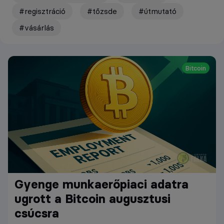
#regisztráció
#tőzsde
#útmutató
#vásárlás
Bitcoin
Gyenge munkaerőpiaci adatra
ugrott a Bitcoin augusztusi
csúcsra