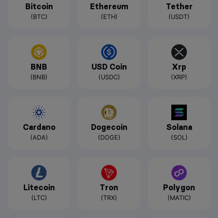
Bitcoin
Ethereum
Tether
(BTC)
(ETH)
(USDT)
BNB
USD Coin
Xrp
(BNB)
(USDC)
(XRP)
Cardano
Dogecoin
Solana
(ADA)
(DOGE)
(SOL)
Litecoin
Tron
Polygon
(LTC)
(TRX)
(MATIC)