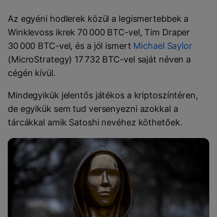
Az egyéni hodlerek közül a legismertebbek a
Winklevoss ikrek 70 000 BTC-vel, Tim Draper
30 000 BTC-vel, és a jól ismert
Michael Saylor
(MicroStrategy) 17 732 BTC-vel saját néven a
cégén kívül.
Mindegyikük jelentős játékos a kriptoszíntéren,
de egyikük sem tud versenyezni azokkal a
tárcákkal amik Satoshi nevéhez köthetőek.