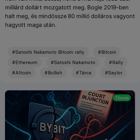
milliárd dollárt mozgatott meg. Bogle 2019-ben
halt meg, és mindössze 80 millió dolláros vagyont
hagyott maga után.
#Satoshi Nakamoto Bitcoin rally
#Bitcoin
#Ethereum
#Satoshi Nakamoto
#Rally
#Altcoin
#Bullish
#Tárca
#Saylor
Tőzsde