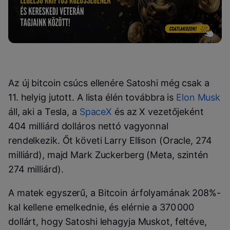
Az új bitcoin csúcs ellenére Satoshi még csak a
11. helyig jutott. A lista élén továbbra is
Elon Musk
áll, aki a Tesla, a
SpaceX
és az X vezetőjeként
404 milliárd dolláros nettó vagyonnal
rendelkezik. Őt követi Larry Ellison (Oracle, 274
milliárd), majd Mark Zuckerberg (Meta, szintén
274 milliárd).
A matek egyszerű, a Bitcoin árfolyamának 208%-
kal kellene emelkednie, és elérnie a 370 000
dollárt, hogy Satoshi lehagyja Muskot, feltéve,