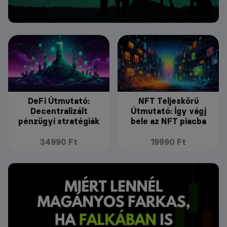
DeFi Útmutató:
NFT Teljeskörű
Decentralizált
Útmutató: Így vágj
pénzügyi stratégiák
bele az NFT piacba
34990 Ft
19990 Ft