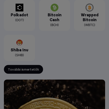
Polkadot
Bitcoin
Wrapped
Cash
Bitcoin
(DOT)
(BCH)
(WBTC)
Shiba Inu
(SHIB)
További ismertetők