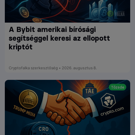
A Bybit amerikai bírósági
segítséggel keresi az ellopott
kriptót
Cryptofalka szerkesztőség • 2026. augusztus 8.
Tőzsde