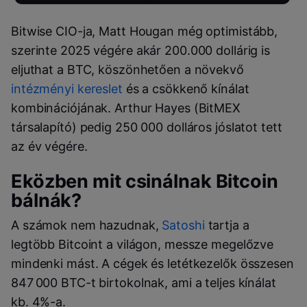
Bitwise CIO-ja, Matt Hougan még optimistább,
szerinte 2025 végére akár 200.000 dollárig is
eljuthat a BTC, köszönhetően a növekvő
intézményi kereslet
és a csökkenő kínálat
kombinációjának. Arthur Hayes (BitMEX
társalapító) pedig 250 000 dolláros jóslatot tett
az év végére.
Eközben mit csinálnak Bitcoin
bálnák?
A számok nem hazudnak,
Satoshi
tartja a
legtöbb Bitcoint a világon, messze megelőzve
mindenki mást. A cégek és letétkezelők összesen
847 000 BTC-t birtokolnak, ami a teljes kínálat
kb. 4%-a.