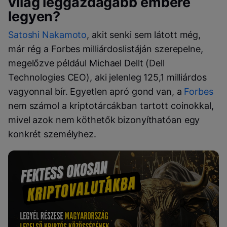
világ leggazdagabb embere
legyen?
Satoshi Nakamoto
, akit senki sem látott még,
már rég a Forbes milliárdoslistáján szerepelne,
megelőzve például Michael Dellt (Dell
Technologies CEO), aki jelenleg 125,1 milliárdos
vagyonnal bír. Egyetlen apró gond van, a
Forbes
nem számol a kriptotárcákban tartott coinokkal,
mivel azok nem köthetők bizonyíthatóan egy
konkrét személyhez.