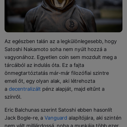
Az egészben talán az a legkülönlegesebb, hogy
Satoshi Nakamoto soha nem nyúlt hozzá a
vagyonához. Egyetlen coin sem mozdult meg a
tárcáiból az indulás óta. Ez a fajta
önmegtartóztatás már-már filozófiai szintre
emeli őt, egy olyan alak, aki létrehozta
a
decentralizált
pénz alapját, majd eltűnt a
színről.
Eric Balchunas szerint Satoshi ebben hasonlít
Jack Bogle-re, a
Vanguard
alapítójára, aki szintén
nem vált milliárdossá, noha a munkája több ezer