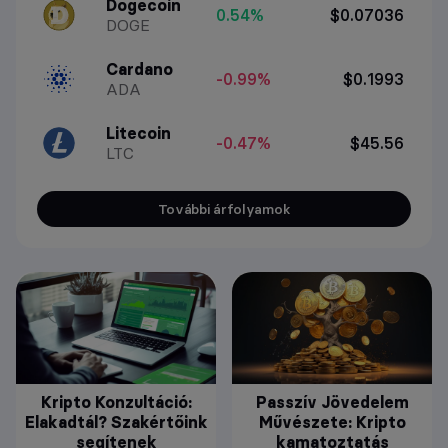
Dogecoin
0.54%
$0.07036
DOGE
Cardano
-0.99%
$0.1993
ADA
Litecoin
-0.47%
$45.56
LTC
További árfolyamok
Kripto Konzultáció:
Passzív Jövedelem
Elakadtál? Szakértőink
Művészete: Kripto
segítenek
kamatoztatás