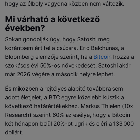
hogy az élboly vagyona közben nem változik.
Mi várható a következő
években?
Sokan gondolják úgy, hogy Satoshi még
korántsem ért fel a csúcsra. Eric Balchunas, a
Bloomberg elemzője szerint, ha a
Bitcoin
hozza a
szokásos évi 50%-os növekedését, Satoshi akár
már 2026 végére a második helyre léphet.
És miközben a rejtélyes alapító továbbra sem
adott életjelet, a BTC egyre közelebb kúszik a
következő határértékekhez. Markus Thielen (10x
Research) szerint 60% az esélye, hogy a Bitcoin
két hónapon belül 20%-ot ugrik és eléri a 133 000
dollárt.