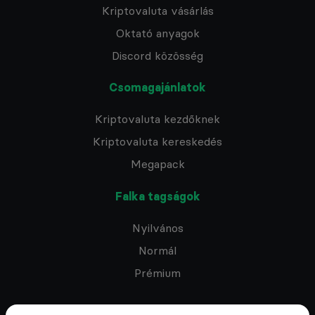
Kriptovaluta vásárlás
Oktató anyagok
Discord közösség
Csomagajánlatok
Kriptovaluta kezdőknek
Kriptovaluta kereskedés
Megapack
Falka tagságok
Nyilvános
Normál
Prémium