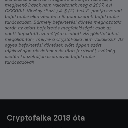
megjelenő írások nem valósítanak meg a 2007. évi
CXXXVIII. törvény (Bszt.) 4. § (2). bek 8. pontja szerinti
befektetési elemzést és a 9. pont szerinti befektetési
tanácsadást. Bármely befektetési döntés meghozatala
során az adott befektetés megfelelőségét csak az
adott befektető személyére szabott vizsgálattal lehet
megállapítani, melyre a CryptoFalka nem vállalkozik. Az
egyes befektetési döntések előtt éppen ezért
tájékozódjon részletesen és több forrásból, szükség
esetén konzultáljon személyes befektetési
tanácsadóval!
Cryptofalka 2018 óta