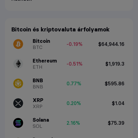
Bitcoin és kriptovaluta árfolyamok
Bitcoin
-0.19%
$64,944.16
BTC
Ethereum
-0.51%
$1,919.3
ETH
BNB
0.77%
$595.86
BNB
XRP
0.20%
$1.04
XRP
Solana
2.16%
$75.39
SOL