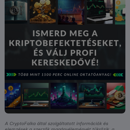
A CryptoFalka által szolgáltatott információk és
elemzések a szerzők magánvéleményét tükrözik, a