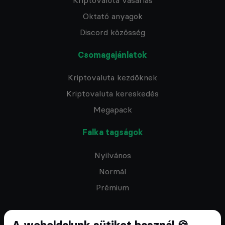
Oktató anyagok
Discord közösség
Csomagajánlatok
Kriptovaluta kezdőknek
Kriptovaluta kereskedés
Megapack
Falka tagságok
Nyilvános
Normál
Prémium
A weboldalunk sütiket használ 🍪