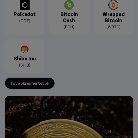
Polkadot
Bitcoin
Wrapped
Cash
Bitcoin
(DOT)
(BCH)
(WBTC)
Shiba Inu
(SHIB)
További ismertetők