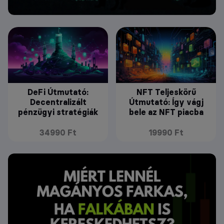
DeFi Útmutató:
NFT Teljeskörű
Decentralizált
Útmutató: Így vágj
pénzügyi stratégiák
bele az NFT piacba
34990 Ft
19990 Ft