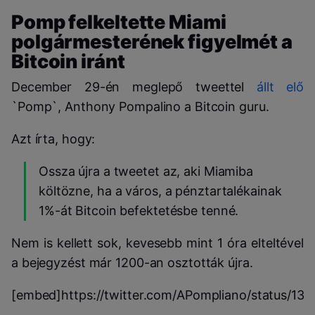
Pomp felkeltette Miami
polgármesterének figyelmét a
Bitcoin iránt
December 29-én meglepő tweettel
állt elő
`Pomp`, Anthony Pompalino a Bitcoin guru.
Azt írta, hogy:
Ossza újra a tweetet az, aki Miamiba
költözne, ha a város, a pénztartalékainak
1%-át Bitcoin befektetésbe tenné.
Nem is kellett sok, kevesebb mint 1 óra elteltével
a bejegyzést már 1200-an osztották újra.
[embed]https://twitter.com/APompliano/status/1