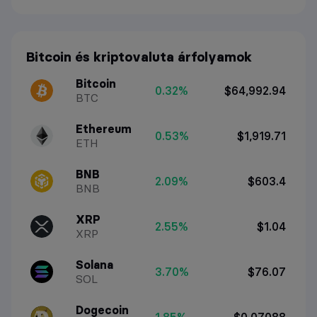
Bitcoin és kriptovaluta árfolyamok
Bitcoin
0.32%
$64,992.94
BTC
Ethereum
0.53%
$1,919.71
ETH
BNB
2.09%
$603.4
BNB
XRP
2.55%
$1.04
XRP
Solana
3.70%
$76.07
SOL
Dogecoin
1.85%
$0.07088