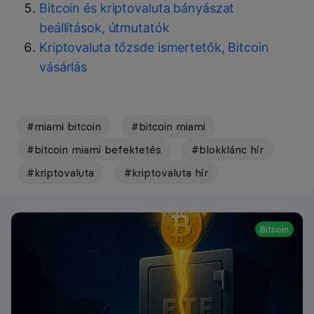
Bitcoin és kriptovaluta bányászat
beállítások, útmutatók
Kriptovaluta tőzsde ismertetők, Bitcoin
vásárlás
#miami bitcoin
#bitcoin miami
#bitcoin miami befektetés
#blokklánc hír
#kriptovaluta
#kriptovaluta hír
Bitcoin