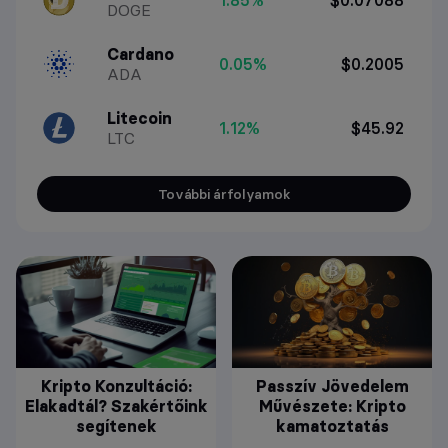
DOGE
Cardano
0.05%
$0.2005
ADA
Litecoin
1.12%
$45.92
LTC
További árfolyamok
Kripto Konzultáció:
Passzív Jövedelem
Elakadtál? Szakértőink
Művészete: Kripto
segítenek
kamatoztatás