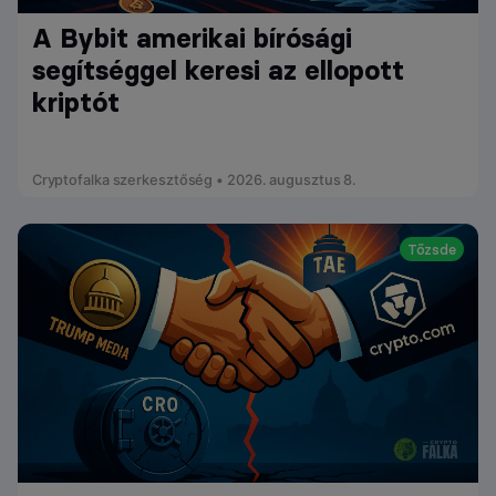
A Bybit amerikai bírósági
segítséggel keresi az ellopott
kriptót
Cryptofalka szerkesztőség • 2026. augusztus 8.
Tőzsde