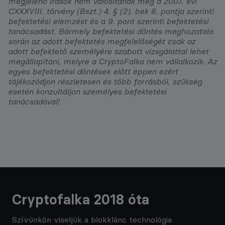
megjelenő írások nem valósítanak meg a 2007. évi
CXXXVIII. törvény (Bszt.) 4. § (2). bek 8. pontja szerinti
befektetési elemzést és a 9. pont szerinti befektetési
tanácsadást. Bármely befektetési döntés meghozatala
során az adott befektetés megfelelőségét csak az
adott befektető személyére szabott vizsgálattal lehet
megállapítani, melyre a CryptoFalka nem vállalkozik. Az
egyes befektetési döntések előtt éppen ezért
tájékozódjon részletesen és több forrásból, szükség
esetén konzultáljon személyes befektetési
tanácsadóval!
Cryptofalka 2018 óta
Szívünkön viseljük a blokklánc technológia