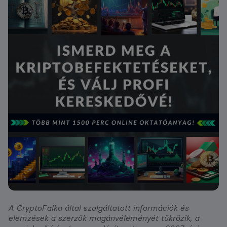
A CryptoFalka által szolgáltatott információk és
elemzések a szerzők magánvéleményét tükrözik, a