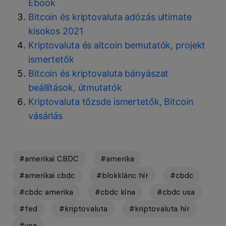
Ebook
Bitcoin és kriptovaluta adózás ultimate
kisokos 2021
Kriptovaluta és altcoin bemutatók, projekt
ismertetők
Bitcoin és kriptovaluta bányászat
beállítások, útmutatók
Kriptovaluta tőzsde ismertetők, Bitcoin
vásárlás
#amerikai CBDC
#amerika
#amerikai cbdc
#blokklánc hír
#cbdc
#cbdc amerika
#cbdc kína
#cbdc usa
#fed
#kriptovaluta
#kriptovaluta hír
#usa