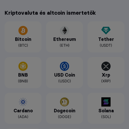
Kriptovaluta és altcoin ismertetők
Bitcoin
Ethereum
Tether
(BTC)
(ETH)
(USDT)
BNB
USD Coin
Xrp
(BNB)
(USDC)
(XRP)
Cardano
Dogecoin
Solana
(ADA)
(DOGE)
(SOL)