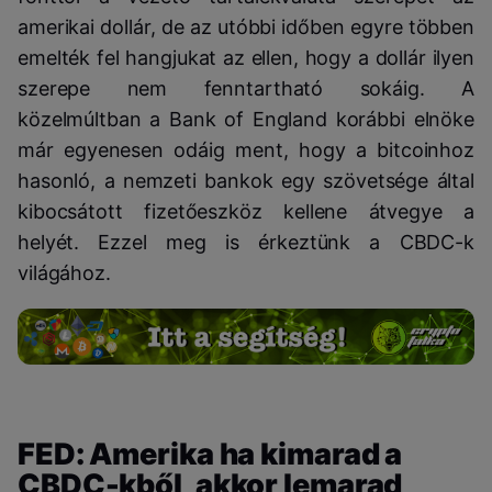
amerikai dollár, de az utóbbi időben egyre többen
emelték fel hangjukat az ellen, hogy a dollár ilyen
szerepe nem fenntartható sokáig. A
közelmúltban a Bank of England korábbi elnöke
már egyenesen odáig ment, hogy a bitcoinhoz
hasonló, a nemzeti bankok egy szövetsége által
kibocsátott fizetőeszköz kellene átvegye a
helyét. Ezzel meg is érkeztünk a CBDC-k
világához.
FED: Amerika ha kimarad a
CBDC-kből, akkor lemarad