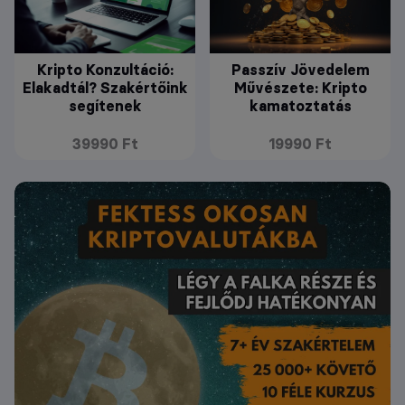
Kripto Konzultáció:
Passzív Jövedelem
Elakadtál? Szakértőink
Művészete: Kripto
segítenek
kamatoztatás
39990 Ft
19990 Ft