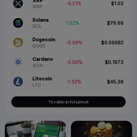
XRP
-0.21%
$1.03
XRP
Solana
1.02%
$76.68
SOL
Dogecoin
-0.09%
$0.06982
DOGE
Cardano
-0.00%
$0.1973
ADA
Litecoin
-1.32%
$45.38
LTC
További árfolyamok