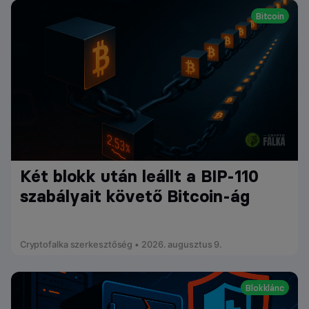
Bitcoin
Két blokk után leállt a BIP-110
szabályait követő Bitcoin-ág
Cryptofalka szerkesztőség • 2026. augusztus 9.
Blokklánc