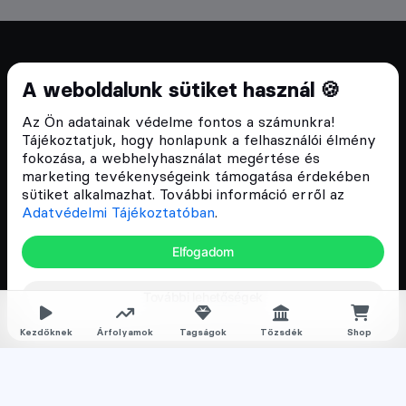
Cryptofalka 2018 óta
A weboldalunk sütiket használ 🍪
Szívünkön viseljük a blokklánc technológia
Az Ön adatainak védelme fontos a számunkra!
népszerűsítését Magyarországon, ezért 2018 óta a
Tájékoztatjuk, hogy honlapunk a felhasználói élmény
Cryptofalka célja, hogy biztosítsa a hazai közösség
fokozása, a webhelyhasználat megértése és
és vállalatok digitális oktatását és fejlődését.
marketing tevékenységeink támogatása érdekében
sütiket alkalmazhat. További információ erről az
Adatvédelmi Tájékoztatóban
.
Oldalak
Elfogadom
Hírek
További lehetőségek
Árfolyamok
Rólunk
Kezdőknek
Árfolyamok
Tagságok
Tőzsdék
Shop
Karrier
Media