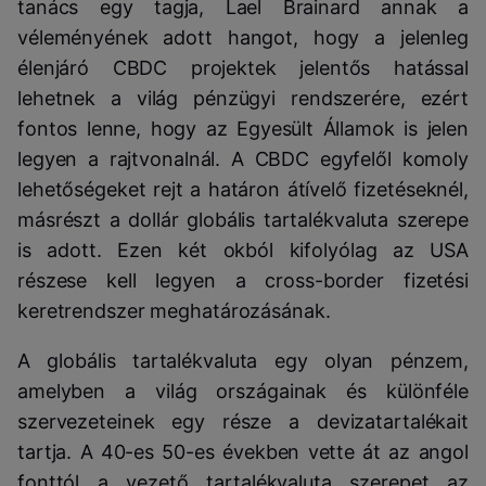
tanács egy tagja, Lael Brainard annak a
véleményének adott hangot, hogy a jelenleg
élenjáró CBDC projektek jelentős hatással
lehetnek a világ pénzügyi rendszerére, ezért
fontos lenne, hogy az Egyesült Államok is jelen
legyen a rajtvonalnál. A CBDC egyfelől komoly
lehetőségeket rejt a határon átívelő fizetéseknél,
másrészt a dollár globális tartalékvaluta szerepe
is adott. Ezen két okból kifolyólag az USA
részese kell legyen a cross-border fizetési
keretrendszer meghatározásának.
A globális tartalékvaluta egy olyan pénzem,
amelyben a világ országainak és különféle
szervezeteinek egy része a devizatartalékait
tartja. A 40-es 50-es években vette át az angol
fonttól a vezető tartalékvaluta szerepet az