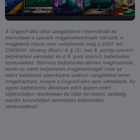
A CryptoFalka által szolgáltatott információk és
elemzések a szerzők magánvéleményét tükrözik, a
megjelenő írások nem valósítanak meg a 2007. évi
CXXXVIII. törvény (Bszt.) 4. § (2). bek 8. pontja szerinti
befektetési elemzést és a 9. pont szerinti befektetési
tanácsadást. Bármely befektetési döntés meghozatala
során az adott befektetés megfelelőségét csak az
adott befektető személyére szabott vizsgálattal lehet
megállapítani, melyre a CryptoFalka nem vállalkozik. Az
egyes befektetési döntések előtt éppen ezért
tájékozódjon részletesen és több forrásból, szükség
esetén konzultáljon személyes befektetési
tanácsadóval!