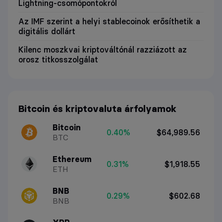
Lightning-csomópontokról
Az IMF szerint a helyi stablecoinok erősíthetik a
digitális dollárt
Kilenc moszkvai kriptováltónál razziázott az
orosz titkosszolgálat
Bitcoin és kriptovaluta árfolyamok
Bitcoin
0.40%
$64,989.56
BTC
Ethereum
0.31%
$1,918.55
ETH
BNB
0.29%
$602.68
BNB