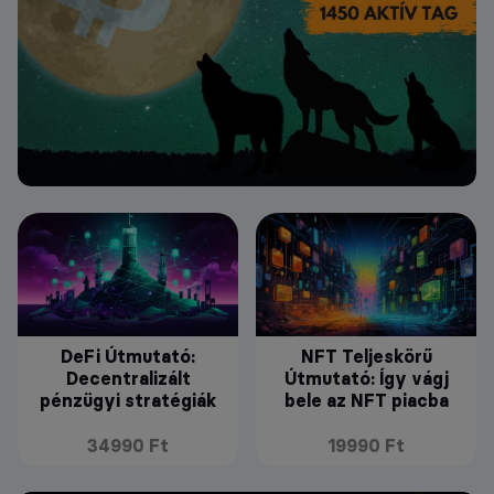
DeFi Útmutató:
NFT Teljeskörű
Decentralizált
Útmutató: Így vágj
pénzügyi stratégiák
bele az NFT piacba
34990 Ft
19990 Ft