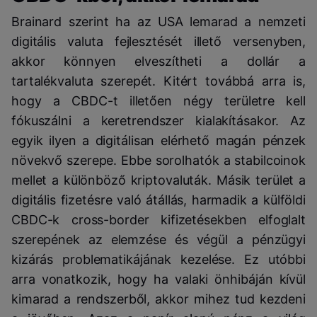
Brainard szerint ha az USA lemarad a nemzeti
digitális valuta fejlesztését illető versenyben,
akkor könnyen elveszítheti a dollár a
tartalékvaluta szerepét. Kitért továbbá arra is,
hogy a CBDC-t illetően négy területre kell
fókuszálni a keretrendszer kialakításakor. Az
egyik ilyen a digitálisan elérhető magán pénzek
növekvő szerepe. Ebbe sorolhatók a stabilcoinok
mellet a különböző kriptovaluták. Másik terület a
digitális fizetésre való átállás, harmadik a külföldi
CBDC-k cross-border kifizetésekben elfoglalt
szerepének az elemzése és végül a pénzügyi
kizárás problematikájának kezelése. Ez utóbbi
arra vonatkozik, hogy ha valaki önhibáján kívül
kimarad a rendszerből, akkor mihez tud kezdeni