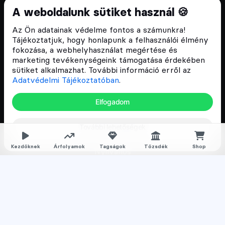
A weboldalunk sütiket használ 🍪
Oktató anyagok
Discord közösség
Az Ön adatainak védelme fontos a számunkra!
Tájékoztatjuk, hogy honlapunk a felhasználói élmény
fokozása, a webhelyhasználat megértése és
Csomagajánlatok
marketing tevékenységeink támogatása érdekében
sütiket alkalmazhat. További információ erről az
Kriptovaluta kezdőknek
Adatvédelmi Tájékoztatóban
.
Kriptovaluta kereskedés
Elfogadom
Megapack
További lehetőségek
Falka tagságok
Kezdőknek
Árfolyamok
Tagságok
Tőzsdék
Shop
Nyilvános
Normál
Prémium