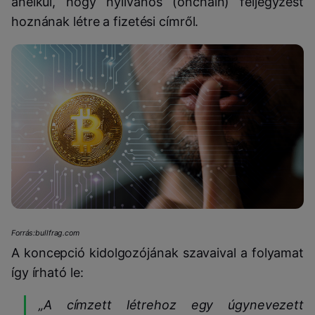
anélkül, hogy nyilvános (onchain) feljegyzést
hoznának létre a fizetési címről.
Forrás:bullfrag.com
A koncepció kidolgozójának szavaival a folyamat
így írható le:
„A címzett létrehoz egy úgynevezett