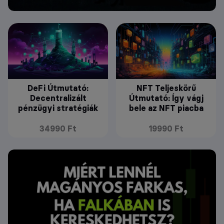
DeFi Útmutató:
NFT Teljeskörű
Decentralizált
Útmutató: Így vágj
pénzügyi stratégiák
bele az NFT piacba
34990 Ft
19990 Ft