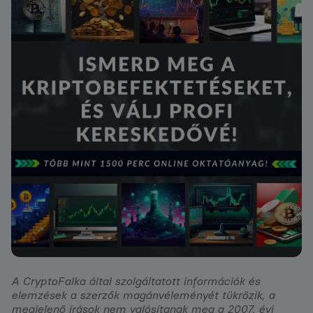
A CryptoFalka által szolgáltatott információk és
elemzések a szerzők magánvéleményét tükrözik, a
megjelenő írások nem valósítanak meg a 2007. évi