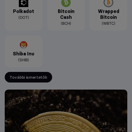
Polkadot
Bitcoin
Wrapped
Cash
Bitcoin
(DOT)
(BCH)
(WBTC)
Shiba Inu
(SHIB)
További ismertetők