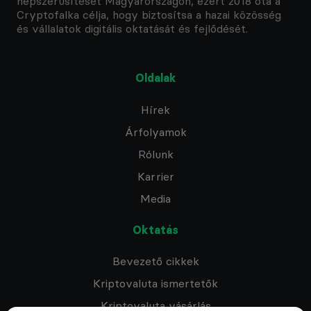
népszerűsítését Magyarországon, ezért 2018 óta a
Cryptofalka célja, hogy biztosítsa a hazai közösség
és vállalatok digitális oktatását és fejlődését.
Oldalak
Hírek
Árfolyamok
Rólunk
Karrier
Media
Oktatás
Bevezető cikkek
Kriptovaluta ismertetők
Kriptovaluta vásárlás