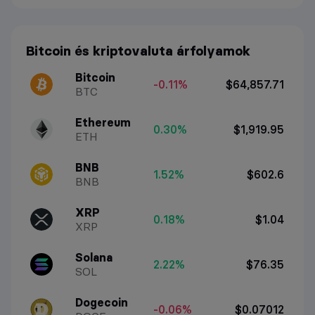
Bitcoin és kriptovaluta árfolyamok
Bitcoin
-0.11%
$64,857.71
BTC
Ethereum
0.30%
$1,919.95
ETH
BNB
1.52%
$602.6
BNB
XRP
0.18%
$1.04
XRP
Solana
2.22%
$76.35
SOL
Dogecoin
-0.06%
$0.07012