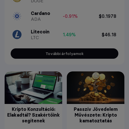
DOGE
Cardano
-0.91%
$0.1978
ADA
Litecoin
1.49%
$46.18
LTC
További árfolyamok
Kripto Konzultáció:
Passzív Jövedelem
Elakadtál? Szakértőink
Művészete: Kripto
segítenek
kamatoztatás