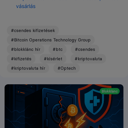
vásárlás
#csendes kifizetések
#Bitcoin Operations Technology Group
#blokklánc hír
#btc
#csendes
#kifizetés
#kísérlet
#kriptovaluta
#kriptovaluta hír
#Optech
Blokklánc