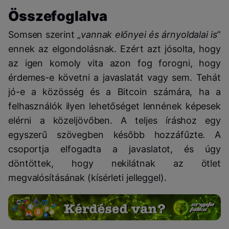
Összefoglalva
Somsen szerint „
vannak előnyei és árnyoldalai is
”
ennek az elgondolásnak. Ezért azt jósolta, hogy
az igen komoly vita azon fog forogni, hogy
érdemes-e követni a javaslatát vagy sem. Tehát
jó-e a közösség és a Bitcoin számára, ha a
felhasználók ilyen lehetőséget lennének képesek
elérni a közeljövőben. A teljes íráshoz egy
egyszerű szövegben később hozzáfűzte. A
csoportja elfogadta a javaslatot, és úgy
döntöttek, hogy nekilátnak az ötlet
megvalósításának (kísérleti jelleggel).