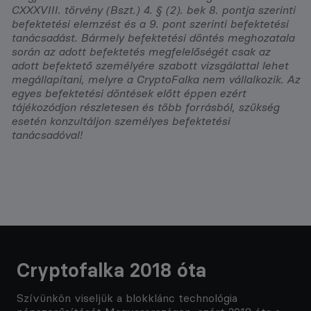
CXXXVIII. törvény (Bszt.) 4. § (2). bek 8. pontja szerinti
befektetési elemzést és a 9. pont szerinti befektetési
tanácsadást. Bármely befektetési döntés meghozatala
során az adott befektetés megfelelőségét csak az
adott befektető személyére szabott vizsgálattal lehet
megállapítani, melyre a CryptoFalka nem vállalkozik. Az
egyes befektetési döntések előtt éppen ezért
tájékozódjon részletesen és több forrásból, szükség
esetén konzultáljon személyes befektetési
tanácsadóval!
Cryptofalka 2018 óta
Szívünkön viseljük a blokklánc technológia