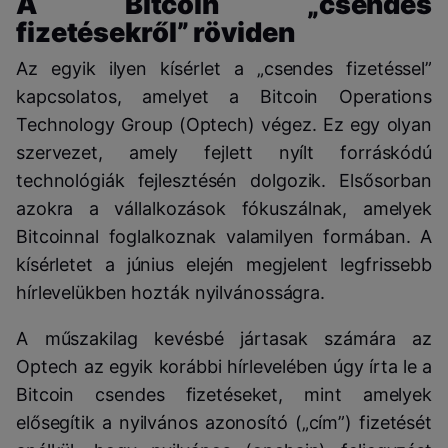
A Bitcoin „csendes
fizetésekről” röviden
Az egyik ilyen kísérlet a „csendes fizetéssel”
kapcsolatos, amelyet a Bitcoin Operations
Technology Group (Optech) végez. Ez egy olyan
szervezet, amely fejlett nyílt forráskódú
technológiák fejlesztésén dolgozik. Elsősorban
azokra a vállalkozások fókuszálnak, amelyek
Bitcoinnal foglalkoznak valamilyen formában. A
kísérletet a június elején megjelent legfrissebb
hírlevelükben hozták nyilvánosságra.
A műszakilag kevésbé jártasak számára az
Optech az egyik korábbi hírlevelében úgy írta le a
Bitcoin csendes fizetéseket, mint amelyek
elősegítik a nyilvános azonosító („cím”) fizetését