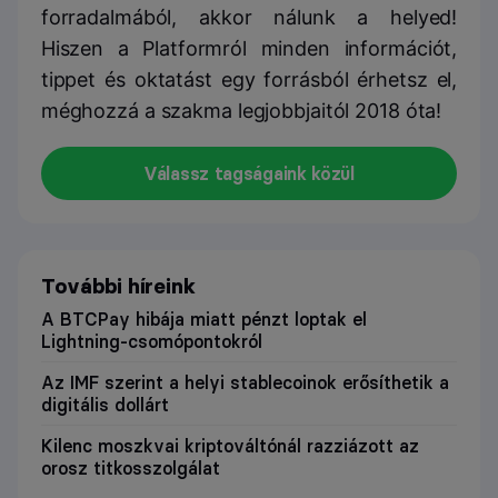
forradalmából, akkor nálunk a helyed!
Hiszen a Platformról minden információt,
tippet és oktatást egy forrásból érhetsz el,
méghozzá a szakma legjobbjaitól 2018 óta!
Válassz tagságaink közül
További híreink
A BTCPay hibája miatt pénzt loptak el
Lightning-csomópontokról
Az IMF szerint a helyi stablecoinok erősíthetik a
digitális dollárt
Kilenc moszkvai kriptováltónál razziázott az
orosz titkosszolgálat