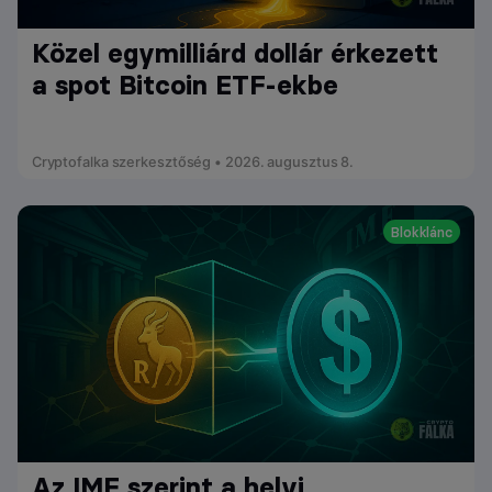
Közel egymilliárd dollár érkezett
a spot Bitcoin ETF-ekbe
Cryptofalka szerkesztőség • 2026. augusztus 8.
Blokklánc
Az IMF szerint a helyi