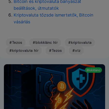
Bitcoin és kriptovaluta bányászat
beállítások, útmutatók
Kriptovaluta tőzsde ismertetők, Bitcoin
vásárlás
#Tezos
#blokklánc hír
#kriptovaluta
#kriptovaluta hír
#Tezos
#xtz
Blokklánc