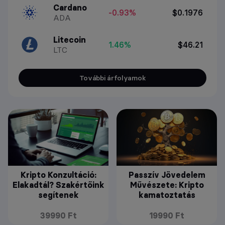
Cardano
-0.93%
$0.1976
ADA
Litecoin
1.46%
$46.21
LTC
További árfolyamok
Kripto Konzultáció:
Passzív Jövedelem
Elakadtál? Szakértőink
Művészete: Kripto
segítenek
kamatoztatás
39990 Ft
19990 Ft