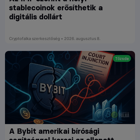
stablecoinok erősíthetik a
digitális dollárt
Cryptofalka szerkesztőség • 2026. augusztus 8.
Tőzsde
A Bybit amerikai bírósági