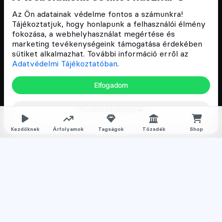
Discord közösség
Az Ön adatainak védelme fontos a számunkra!
Tájékoztatjuk, hogy honlapunk a felhasználói élmény
fokozása, a webhelyhasználat megértése és
Csomagajánlatok
marketing tevékenységeink támogatása érdekében
sütiket alkalmazhat. További információ erről az
Kriptovaluta kezdőknek
Adatvédelmi Tájékoztatóban
.
Kriptovaluta kereskedés
Elfogadom
Megapack
További lehetőségek
Falka tagságok
Kezdőknek
Árfolyamok
Tagságok
Tőzsdék
Shop
Nyilvános
Normál
Prémium