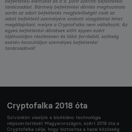
befektetési elemzést és a 9. pont szerinti befektetési
tanácsadást. Bármely befektetési döntés meghozatala
során az adott befektetés megfelelőségét csak az
adott befektető személyére szabott vizsgálattal lehet
megállapítani, melyre a CryptoFalka nem vállalkozik. Az
egyes befektetési döntések előtt éppen ezért
tájékozódjon részletesen és több forrásból, szükség
esetén konzultáljon személyes befektetési
tanácsadóval!
Cryptofalka 2018 óta
Szívünkön viseljük a blokklánc technológia
népszerűsítését Magyarországon, ezért 2018 óta a
Cryptofalka célja, hogy biztosítsa a hazai közösség