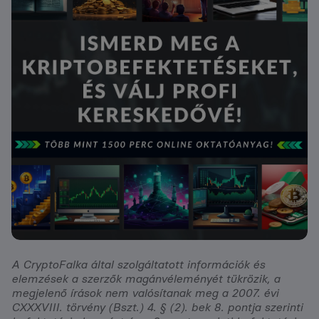
A CryptoFalka által szolgáltatott információk és
elemzések a szerzők magánvéleményét tükrözik, a
megjelenő írások nem valósítanak meg a 2007. évi
CXXXVIII. törvény (Bszt.) 4. § (2). bek 8. pontja szerinti