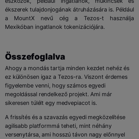
eszközök, például ingatlanok, műkincsek és
ékszerek tulajdonjogának átruházására is. Például
a MountX nevű cég a Tezos-t használja
Mexikóban ingatlanok tokenizációjára.
Összefoglalva
Ahogy a mondás tartja minden kezdet nehéz és
ez különösen igaz a Tezos-ra. Viszont érdemes
figyelembe venni, hogy számos egyedi
megoldással rendelkező projekt. Ami már
sikeresen túlélt egy medvepiacot is.
A frissítés és a szavazás egyedi megközelítése
agilisabb platformmá teheti, mint néhány
versenytársa, ami hosszú távon nagy előnnyel