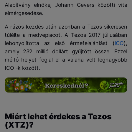
Alapítvány elnöke, Johann Gevers közötti vita
elmérgesedése.
A rázós kezdés után azonban a Tezos sikeresen
túlélte a medvepiacot. A Tezos 2017 júliusában
lebonyolította az első érmefelajánlást (
ICO
),
amely 232 millió dollárt gyűjtött össze. Ezzel
méltó helyet foglal el a valaha volt legnagyobb
ICO -k között.
Miért lehet érdekes a Tezos
(XTZ)?