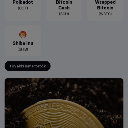
Polkadot
Bitcoin
Wrapped
Cash
Bitcoin
(DOT)
(BCH)
(WBTC)
Shiba Inu
(SHIB)
További ismertetők