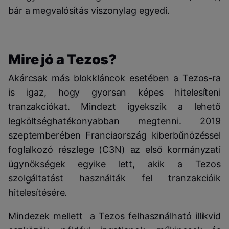
bár a megvalósítás viszonylag egyedi.
Mire jó a Tezos?
Akárcsak más blokkláncok esetében a Tezos-ra
is igaz, hogy gyorsan képes hitelesíteni
tranzakciókat. Mindezt igyekszik a lehető
legköltséghatékonyabban megtenni. 2019
szeptemberében Franciaország kiberbűnözéssel
foglalkozó részlege (C3N) az első kormányzati
ügynökségek egyike lett, akik a Tezos
szolgáltatást használták fel tranzakcióik
hitelesítésére.
Mindezek mellett a Tezos felhasználható illikvid