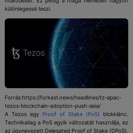
működését. Ez pedig a maga nemében nagyon
különlegessé teszi.
Forrás:https://forkast.news/headlines/tz-apac-
tezos-blockchain-adoption-push-asia/
A Tezos egy
Proof of Stake (PoS)
blokklánc.
Technikailag a PoS egyik változatát használja, ez
az úgynevezett Delegated Proof of Stake (DPoS),