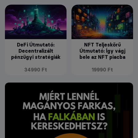
DeFi Útmutató:
NFT Teljeskörű
Decentralizált
Útmutató: Így vágj
pénzügyi stratégiák
bele az NFT piacba
34990 Ft
19990 Ft