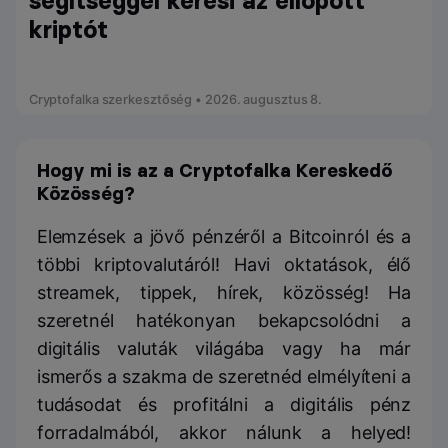
segítséggel keresi az ellopott
kriptót
Cryptofalka szerkesztőség • 2026. augusztus 8.
Hogy mi is az a Cryptofalka Kereskedő
Közösség?
Elemzések a jövő pénzéről a Bitcoinról és a
többi kriptovalutáról! Havi oktatások, élő
streamek, tippek, hírek, közösség! Ha
szeretnél hatékonyan bekapcsolódni a
digitális valuták világába vagy ha már
ismerős a szakma de szeretnéd elmélyíteni a
tudásodat és profitálni a digitális pénz
forradalmából, akkor nálunk a helyed!