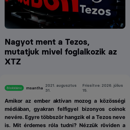
Nagyot ment a Tezos,
mutatjuk mivel foglalkozik az
XTZ
2021. augusztus
Frissítve: 2026. július
msantha
Blokklánc
31.
15.
Amikor az ember aktívan mozog a közösségi
médiában, gyakran felfigyel bizonyos coinok
nevére. Egyre többször hangzik el a Tezos neve
is. Mit érdemes róla tudni? Nézzük röviden a