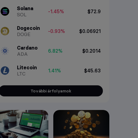
Solana
-1.45%
$72.9
SOL
Dogecoin
-0.93%
$0.06921
DOGE
Cardano
6.82%
$0.2014
ADA
Litecoin
1.41%
$45.63
LTC
További árfolyamok