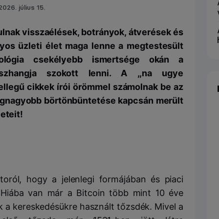
2026. július 15.
dulnak visszaélések, botrányok, átverések és
os üzleti élet maga lenne a megtestesült
nológia csekélyebb ismertsége okán a
sszhangja szokott lenni. A ,,na ugye
ellegű cikkek írói örömmel számolnak be az
 legnagyobb börtönbüntetése kapcsán merült
eteit!
oról, hogy a jelenlegi formájában és piaci
 Hiába van már a Bitcoin több mint 10 éve
ak a kereskedésükre használt tőzsdék. Mivel a