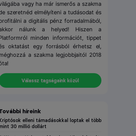
világába vagy ha már ismerős a szakma
de szeretnéd elmélyíteni a tudásodat és
profitálni a digitális pénz forradalmából,
akkor nálunk a helyed! Hiszen a
Platformról minden információt, tippet
és oktatást egy forrásból érhetsz el,
méghozzá a szakma legjobbjaitól 2018
óta!
Válassz tagságaink közül
További híreink
Kriptósok elleni támadásokkal loptak el több
mint 30 millió dollárt