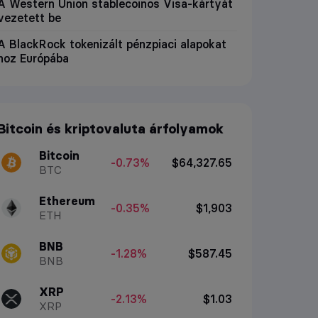
A Western Union stablecoinos Visa-kártyát
vezetett be
A BlackRock tokenizált pénzpiaci alapokat
hoz Európába
Bitcoin és kriptovaluta árfolyamok
Bitcoin
-0.73%
$64,327.65
BTC
Ethereum
-0.35%
$1,903
ETH
BNB
-1.28%
$587.45
BNB
XRP
-2.13%
$1.03
XRP