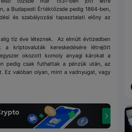
első tőzsde már 1531-ben jött létre
n, a Budapesti Értéktőzsde pedig 1864-ben,
ési és szabályozási tapasztalati előny az
alig tíz éve léteznek. Az elmúlt évtizedben
 kriptovaluták kereskedésére létrejött
egyszer okozott komoly anyagi károkat a
n pedig csak futhattak a pénzük után, az
t. Ez valóban olyan, mint a vadnyugat, vagy