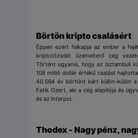
Börtön kripto csalásért
Éppen ezért felkapja az ember a fejét
kriptotőzsdét üzemeltető cég vezet
Történt ugyanis, hogy az isztambuli k
108 millió dollár értékű csalást hajt
40.564 év börtönt kért külön-külön a 
Fatik Ozert, aki a cég alapítója és ügy
és az Interpol.
Thodex - Nagy pénz, nag