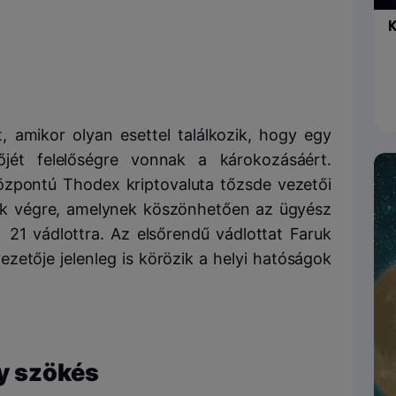
K
, amikor olyan esettel találkozik, hogy egy
őjét felelőségre vonnak a károkozásáért.
özpontú Thodex kriptovaluta tőzsde vezetői
ottak végre, amelynek köszönhetően az ügyész
21 vádlottra. Az elsőrendű vádlottat Faruk
vezetője jelenleg is körözik a helyi hatóságok
y szökés