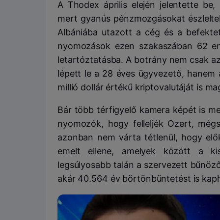
A Thodex április elején jelentette be
mert gyanús pénzmozgásokat észlelte
Albániába utazott a cég és a befektet
nyomozások ezen szakaszában 62 embe
letartóztatásba. A botrány nem csak a
lépett le a 28 éves ügyvezető, hanem 
millió dollár értékű kriptovalutáját is ma
Bár több térfigyelő kamera képét is me
nyomozók, hogy felleljék Ozert, még
azonban nem várta tétlenül, hogy elők
emelt ellene, amelyek között a ki
legsúlyosabb talán a szervezett bűnözői
akár 40.564 év börtönbüntetést is kap