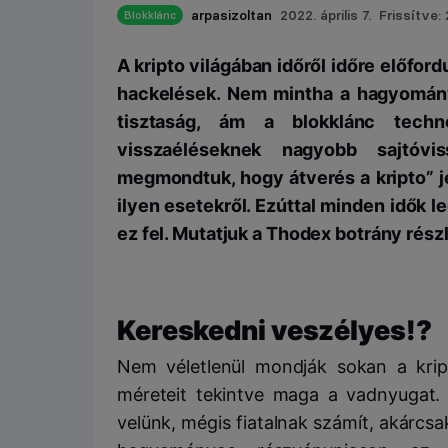
arpasizoltan
2022. április 7.
Frissítve: 
Blokklánc
A kripto világában időről időre előfor
hackelések. Nem mintha a hagyomány
tisztaság, ám a blokklánc tech
visszaéléseknek nagyobb sajtóvi
megmondtuk, hogy átverés a kripto” j
ilyen esetekről. Ezúttal minden idők
ez fel. Mutatjuk a Thodex botrány részl
Kereskedni veszélyes!?
Nem véletlenül mondják sokan a kript
méreteit tekintve maga a vadnyugat.
velünk, mégis fiatalnak számít, akárcs