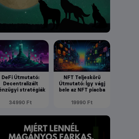
DeFi Útmutató:
NFT Teljeskörű
Decentralizált
Útmutató: Így vágj
énzügyi stratégiák
bele az NFT piacba
34990 Ft
19990 Ft