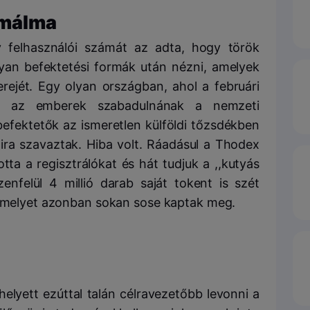
émálma
 felhasználói számát az adta, hogy török
yan befektetési formák után nézni, amelyek
rejét. Egy olyan országban, ahol a februári
 az emberek szabadulnának a nemzeti
befektetők az ismeretlen külföldi tőzsdékben
ira szavaztak. Hiba volt. Ráadásul a Thodex
tta a regisztrálókat és hát tudjuk a ,,kutyás
enfelül 4 millió darab saját tokent is szét
, amelyet azonban sokan sose kaptak meg.
elyett ezúttal talán célravezetőbb levonni a