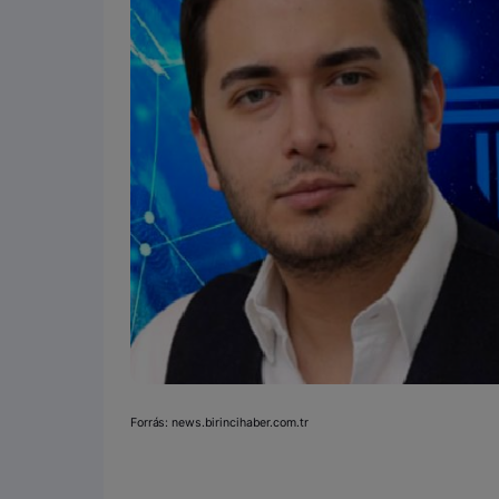
Forrás: news.birincihaber.com.tr