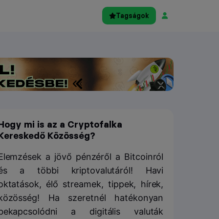
Tagságok
Hogy mi is az a Cryptofalka
Kereskedő Közösség?
Elemzések a jövő pénzéről a Bitcoinról
és a többi kriptovalutáról! Havi
oktatások, élő streamek, tippek, hírek,
közösség! Ha szeretnél hatékonyan
bekapcsolódni a digitális valuták