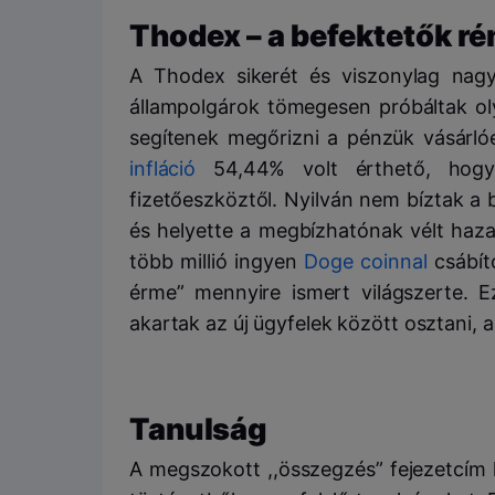
Thodex – a befektetők r
A Thodex sikerét és viszonylag nagy
állampolgárok tömegesen próbáltak ol
segítenek megőrizni a pénzük vásárlóe
infláció
54,44% volt érthető, hogy
fizetőeszköztől. Nyilván nem bíztak a 
és helyette a megbízhatónak vélt haza
több millió ingyen
Doge coinnal
csábíto
érme” mennyire ismert világszerte. Ez
akartak az új ügyfelek között osztani
Tanulság
A megszokott ,,összegzés” fejezetcím h