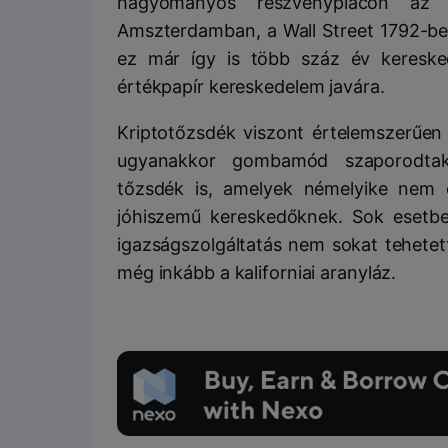
hagyományos részvénypiacon az 
Amszterdamban, a Wall Street 1792-be
ez már így is több száz év keresked
értékpapír kereskedelem javára.
Kriptotőzsdék viszont értelemszerűen 
ugyanakkor gombamód szaporodtak a
tőzsdék is, amelyek némelyike nem 
jóhiszemű kereskedőknek. Sok esetbe
igazságszolgáltatás nem sokat tehetet
még inkább a kaliforniai aranyláz.