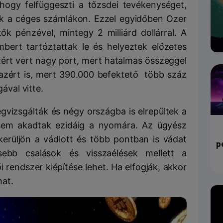
, hogy felfüggeszti a tőzsdei tevékenységet,
k a céges számlákon. Ezzel egyidőben Ozer
ők pénzével, mintegy 2 milliárd dollárral. A
rt tartóztattak le és helyeztek előzetes
zért vert nagy port, mert hatalmas összeggel
azért is, mert 390.000 befektető több száz
gával vitte.
gvizsgálták és négy országba is elrepültek a
sem akadtak ezidáig a nyomára. Az ügyész
erüljön a vádlott és több pontban is vádat
p
sebb csalások és visszaélések mellett a
 rendszer kiépítése lehet. Ha elfogják, akkor
hat.