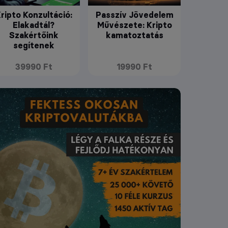
ripto Konzultáció:
Passzív Jövedelem
Elakadtál?
Művészete: Kripto
Szakértőink
kamatoztatás
segítenek
39990 Ft
19990 Ft