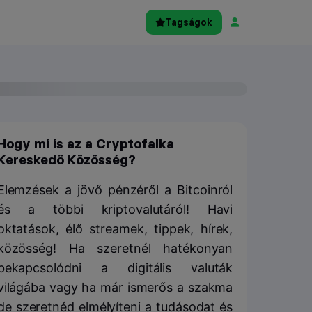
Tagságok
Hogy mi is az a Cryptofalka
Kereskedő Közösség?
Elemzések a jövő pénzéről a Bitcoinról
és a többi kriptovalutáról! Havi
oktatások, élő streamek, tippek, hírek,
közösség! Ha szeretnél hatékonyan
bekapcsolódni a digitális valuták
világába vagy ha már ismerős a szakma
de szeretnéd elmélyíteni a tudásodat és