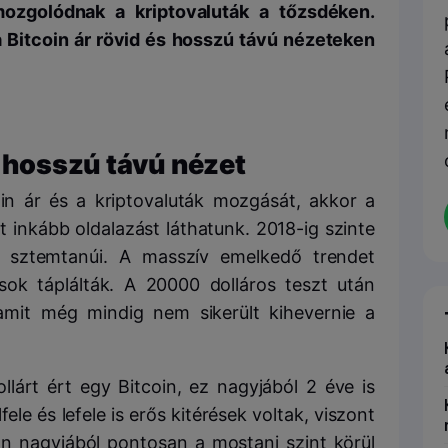
mozgolódnak a kriptovaluták a tőzsdéken.
 Bitcoin ár rövid és hosszú távú nézeteken
, hosszú távú nézet
coin ár és a kriptovaluták mozgását, akkor a
 inkább oldalazást láthatunk. 2018-ig szinte
 a sztemtanúi. A masszív emelkedő trendet
ok táplálták. A 20000 dolláros teszt után
mit még mindig nem sikerült kihevernie a
lárt ért egy Bitcoin, ez nagyjából 2 éve is
ele és lefele is erős kitérések voltak, viszont
rán nagyjából pontosan a mostani szint körül