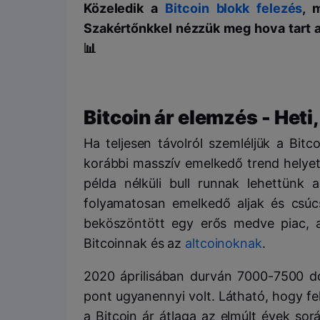
Közeledik a
Bitcoin blokk felezés
, 
Szakértőnkkel nézzük meg hova tart a
📊
Bitcoin ár elemzés - Heti
Ha teljesen távolról szemléljük a Bit
korábbi masszív emelkedő trend helyett
példa nélküli bull runnak lehettünk
folyamatosan emelkedő aljak és csúcs
beköszöntött egy erős medve piac, a
Bitcoinnak és az
altcoinoknak
.
2020 áprilisában durván 7000-7500 dol
pont ugyanennyi volt. Látható, hogy felf
a Bitcoin ár átlaga az elmúlt évek so