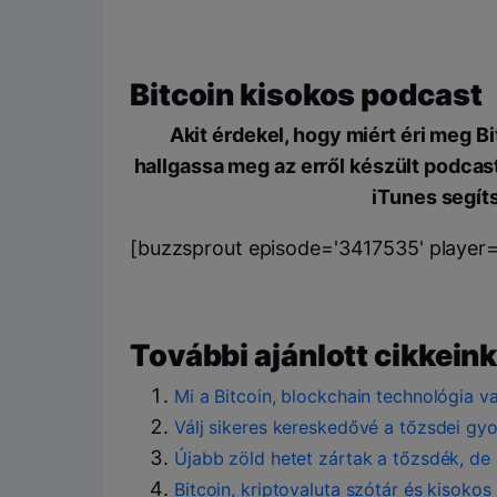
Bitcoin kisokos podcast
Akit érdekel, hogy miért éri meg B
hallgassa meg az erről készült podcas
iTunes segíts
[buzzsprout episode='3417535' player='
További ajánlott cikkeink
Mi a Bitcoin, blockchain technológia v
Válj sikeres kereskedővé a tőzsdei gyo
Újabb zöld hetet zártak a tőzsdék, de 
Bitcoin, kriptovaluta szótár és kisokos