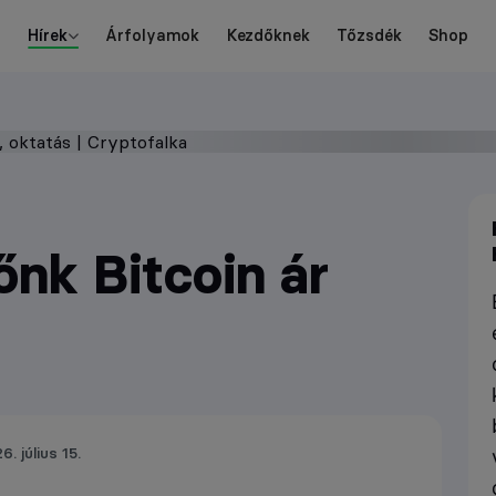
Hírek
Árfolyamok
Kezdőknek
Tőzsdék
Shop
őnk Bitcoin ár
6. július 15.