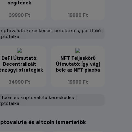
segítenek
39990 Ft
19990 Ft
DeFi Útmutató:
NFT Teljeskörű
Decentralizált
Útmutató: Így vágj
énzügyi stratégiák
bele az NFT piacba
34990 Ft
19990 Ft
iptovaluta és altcoin ismertetők