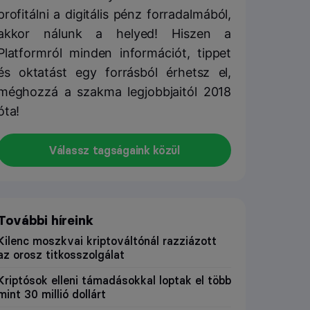
profitálni a digitális pénz forradalmából,
akkor nálunk a helyed! Hiszen a
Platformról minden információt, tippet
és oktatást egy forrásból érhetsz el,
méghozzá a szakma legjobbjaitól 2018
óta!
Válassz tagságaink közül
További híreink
Kilenc moszkvai kriptováltónál razziázott
az orosz titkosszolgálat
Kriptósok elleni támadásokkal loptak el több
mint 30 millió dollárt