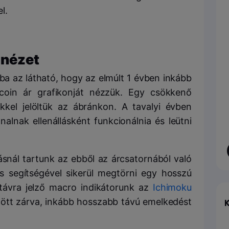
l.
i nézet
ba az látható, hogy az elmúlt 1 évben inkább
coin ár grafikonját nézzük. Egy csökkenő
kel jelöltük az ábránkon. A tavalyi évben
nalnak ellenállásként funkcionálnia és leütni
nál tartunk az ebből az árcsatornából való
is segítségével sikerül megtörni egy hosszú
 távra jelző macro indikátorunk az
Ichimoku
fölött zárva, inkább hosszabb távú emelkedést
K