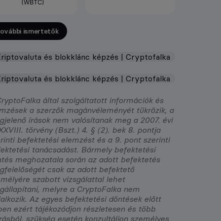
(WBTC)
ovábbi ismertetők
ryptoFalka által szolgáltatott információk és
mzések a szerzők magánvéleményét tükrözik, a
jelenő írások nem valósítanak meg a 2007. évi
XVIII. törvény (Bszt.) 4. § (2). bek 8. pontja
rinti befektetési elemzést és a 9. pont szerinti
ektetési tanácsadást. Bármely befektetési
tés meghozatala során az adott befektetés
felelőségét csak az adott befektető
mélyére szabott vizsgálattal lehet
állapítani, melyre a CryptoFalka nem
lalkozik. Az egyes befektetési döntések előtt
en ezért tájékozódjon részletesen és több
rásból, szükség esetén konzultáljon személyes