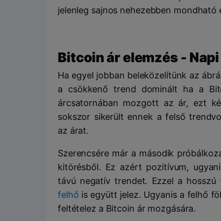
jelenleg sajnos nehezebben mondható e
Bitcoin ár elemzés - Nap
Ha egyel jobban beleközelítünk az ábrá
a csökkenő trend dominált ha a Bit
árcsatornában mozgott az ár, ezt kék
sokszor sikerült ennek a felső trendvo
az árat.
Szerencsére már a második próbálkozás
kitörésből. Ez azért pozitívum, ugyan
távú negatív trendet. Ezzel a hosszú
felhő
is együtt jelez. Ugyanis a felhő 
feltételez a Bitcoin ár mozgására.