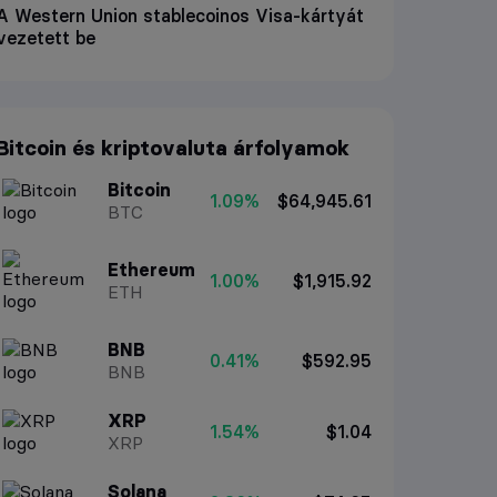
A Western Union stablecoinos Visa-kártyát
vezetett be
Bitcoin és kriptovaluta árfolyamok
Bitcoin
1.09%
$64,945.61
BTC
Ethereum
1.00%
$1,915.92
ETH
BNB
0.41%
$592.95
BNB
XRP
1.54%
$1.04
XRP
Solana