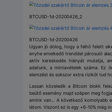
BTCUSD-1d-20200426_2
BTCUSD-1d-20200426
Ugyan jó dolog, hogy a felhő felett sik
enyhe emelkedő trenddel párosuló ala
aktív kereskedés hiányát mutatja, a
adatunk, a mintavételek száma. Ez ö
elemzést és sokszor extra rizikót tud h
Lassan közeledik a Bitcoin blokk fe
beütő esemény majd szépen meg fogja e
amink van... A következő komolyabb el
látom. Viszont ez is egy +6-10% még in