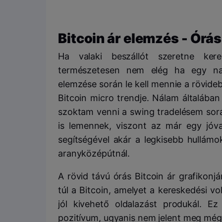
Bitcoin ár elemzés - Órás
Ha valaki beszállót szeretne ker
természetesen nem elég ha egy na
elemzése során le kell mennie a rövide
Bitcoin micro trendje. Nálam általába
szoktam venni a swing tradelésem sorá
is lemennek, viszont az már egy jóval
segítségével akár a legkisebb hullámo
aranyközépútnál.
A rövid távú órás Bitcoin ár grafikon
túl a Bitcoin, amelyet a kereskedési 
jól kivehető oldalazást produkál. 
pozitívum, ugyanis nem jelent meg még