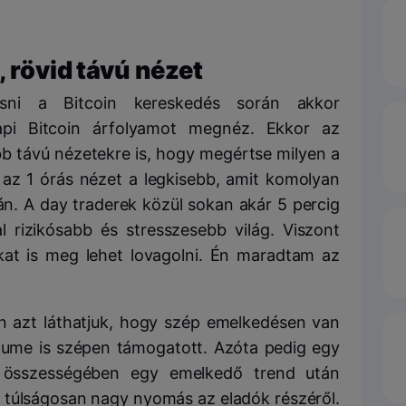
, rövid távú nézet
esni a Bitcoin kereskedés során akkor
pi Bitcoin árfolyamot megnéz. Ekkor az
bb távú nézetekre is, hogy megértse milyen a
n az 1 órás nézet a legkisebb, amit komolyan
n. A day traderek közül sokan akár 5 percig
 rizikósabb és stresszesebb világ. Viszont
kat is meg lehet lovagolni. Én maradtam az
ján azt láthatjuk, hogy szép emelkedésen van
volume is szépen támogatott. Azóta pedig egy
Ez összességében egy emelkedő trend után
 túlságosan nagy nyomás az eladók részéről.