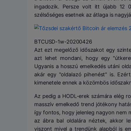
ingadozik. Persze volt itt újabb 12 
szélsőséges esetnek az átlaga is nagyjáb
BTCUSD-1w-20200426
Azt ezt megelőző időszakot egy szinte
azt lehet mondani, hogy egy "útkeres
Ugyanis a hosszú emelkedés utáni oldal
akár egy "oldalazó pihenést" is. Ezé
kimenetele ennek a közömbös időszak
Az pedig a HODL-erek számára elég ros
masszív emelkedő trend jótékony hatás
így fontos, hogy jelenleg nagyon nem m
az ábra bal oldalára néztek, akkor le
viszont mivel a trendünk alapból is e