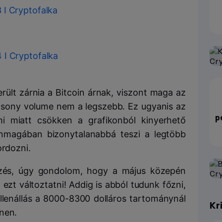
erült zárnia a Bitcoin árnak, viszont maga az
csony volume nem a legszebb. Ez ugyanis az
p
mi miatt csökken a grafikonból kinyerhető
nmagában bizonytalanabbá teszi a legtöbb
ordozni.
lezés, úgy gondolom, hogy a május közepén
zt változtatni! Addig is abból tudunk főzni,
lenállás a 8000-8300 dolláros tartománynál
Kr
nen.