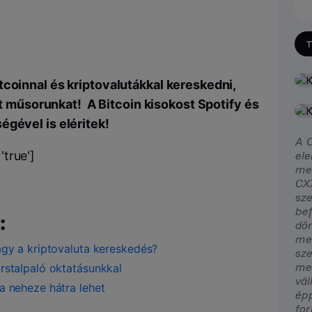
T
itcoinnal és kriptovalutákkal kereskedni,
t műsorunkat! A Bitcoin kisokost Spotify és
égével is eléritek!
A C
ele
true']
meg
CXX
sze
bef
:
dön
meg
agy a kriptovaluta kereskedés?
sze
meg
rstalpaló oktatásunkkal
vál
a neheze hátra lehet
épp
for