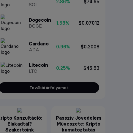
2.86%
$74.65
SOL
Dogecoin
1.58%
$0.07012
DOGE
Cardano
0.96%
$0.2008
ADA
Litecoin
0.25%
$45.53
LTC
További árfolyamok
ripto Konzultáció:
Passzív Jövedelem
Elakadtál?
Művészete: Kripto
Szakértőink
kamatoztatás