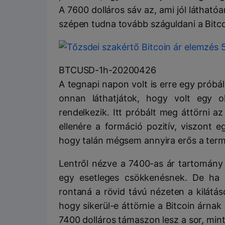
A 7600 dolláros sáv az, ami jól láthatóa
szépen tudna tovább száguldani a Bitco
BTCUSD-1h-20200426
A tegnapi napon volt is erre egy próbál
onnan láthatjátok, hogy volt egy o
rendelkezik. Itt próbált meg áttörni az
ellenére a formáció pozitív, viszont e
hogy talán mégsem annyira erős a term
Lentről nézve a 7400-as ár tartomány 
egy esetleges csökkenésnek. De ha
rontaná a rövid távú nézeten a kilátás
hogy sikerül-e áttörnie a Bitcoin árna
7400 dolláros támaszon lesz a sor, min