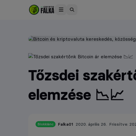
Tőzsdei szakért
elemzése 📉📈
Falka01
2020. április 26.
Frissítve: 202
Blokklánc