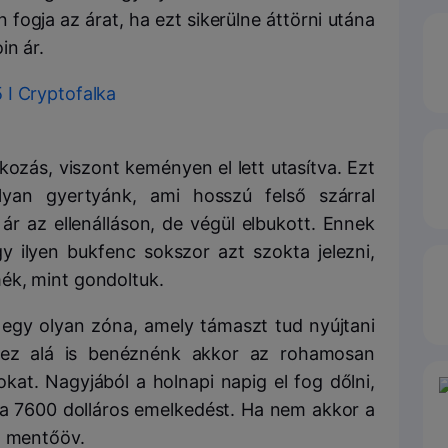
n fogja az árat, ha ezt sikerülne áttörni utána
in ár.
kozás, viszont keményen el lett utasítva. Ezt
lyan gyertyánk, ami hosszú felső szárral
 ár az ellenálláson, de végül elbukott. Ennek
gy ilyen bukfenc sokszor azt szokta jelezni,
ék, mint gondoltuk.
egy olyan zóna, amely támaszt tud nyújtani
 ez alá is benéznénk akkor az rohamosan
okat. Nagyjából a holnapi napig el fog dőlni,
k a 7600 dolláros emelkedést. Ha nem akkor a
t mentőöv.