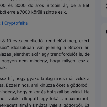
000 és 3000 dolláros Bitcoin ár, de a két
ól erre a 7000 körüli szintre esik.
 8-10 éves emelkedő trend előzi meg, ezért
ési" időszakban van jelenleg a Bitcoin ár.
azás jelenthet akár egy trendfordulót is, de
rt nagyon nem mindegy, hogy milyen lesz a
nak.
sz hír, hogy gyakorlatilag nincs már velük a
a. Ezzel nincs, ami kihúzza őket a gödörből,
indegy, hogy mikor és hol száll be valaki. Ha
het valaki elkapott egy lokális maximumot,
melkedett simán kihúzta vele a gödörből. Ez