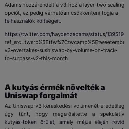
Adams hozzárendelt a v3-hoz a layer-two scaling
opciót, ez pedig várhatóan csökkenteni fogja a
felhasználók költségeit.
https://twitter.com/haydenzadams/status/139519
ref_src=twsrc%5Etfw%7Ctwcamp%5Etweetembed
v3-overtakes-sushiswap-by-volume-on-track-
to-surpass-v2-this-month
A kutyás érmék növelték a
Uniswap forgalmát
Az Uniswap v3 kereskedési volumenét eredetileg
úgy tűnt, hogy megerősítette a spekulatív
kutyás-token őrület, amely május elején rövid