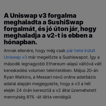
A Uniswap v3 forgalma
meghaladta a SushiSwap
forgalmát, és jó úton jár, hogy
meghaladja a v2-t is ebben a
hónapban.
Annak ellenére, hogy még csak
pár hete indult
Uniswap v3
már megelőzte a Sushiswapot. Így a
második legnagyobb Ethereum-alapú váltóvá vált
kereskedési volumen tekintetében. Május 20-án
Ryan Watkins, a Messari nevű online adatbázis
adatai alapján megjegyezte, hogy a v3 a hét
elején 24 órán keresztül a v2 által üzemeltetett
mennyiség 81% -át látta vendégül.