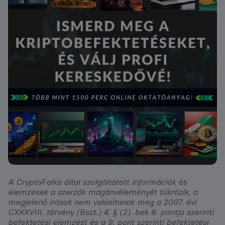
A CryptoFalka által szolgáltatott információk és
elemzések a szerzők magánvéleményét tükrözik, a
megjelenő írások nem valósítanak meg a 2007. évi
CXXXVIII. törvény (Bszt.) 4. § (2). bek 8. pontja szerinti
befektetési elemzést és a 9. pont szerinti befektetési