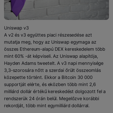
Uniswap v3
A v2 és v3 együttes piaci részesedése azt
mutatja meg, hogy az Uniswap egymaga az
összes Ethereum-alapú DEX kereskedelem több
mint 60% -át képviseli. Az Uniswap alapítója,
Hayden Adams tweetelt. A v3 napi mennyisége
3,3-szorosára nőtt a szerdai őrült összeomlás
közepette történt. Ekkor a Bitcoin 30 000
supportját elérte, és eközben több mint 2,6
milliárd dollár értékű kereskedést dolgozott fel a
rendszerük 24 órán belül. Megelőzve korábbi
rekordját, több mint egymilliárd dollárral.