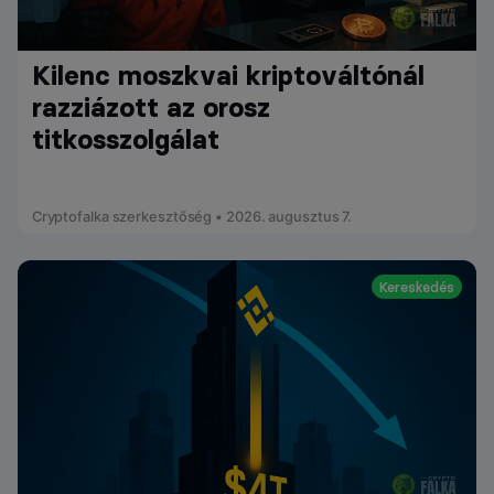
Kilenc moszkvai kriptováltónál
razziázott az orosz
titkosszolgálat
Cryptofalka szerkesztőség • 2026. augusztus 7.
Kereskedés