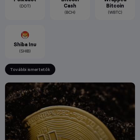
Cash
Bitcoin
(DOT)
(BCH)
(WBTC)
Shiba Inu
(SHIB)
További ismertetők