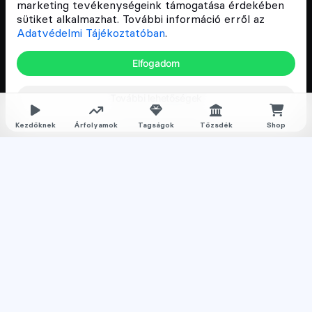
és vállalatok digitális oktatását és fejlődését.
marketing tevékenységeink támogatása érdekében
sütiket alkalmazhat. További információ erről az
Adatvédelmi Tájékoztatóban
.
Oldalak
Elfogadom
Hírek
További lehetőségek
Árfolyamok
Rólunk
Kezdőknek
Árfolyamok
Tagságok
Tőzsdék
Shop
Karrier
Media
Oktatás
Bevezető cikkek
Kriptovaluta ismertetők
Kriptovaluta vásárlás
Oktató anyagok