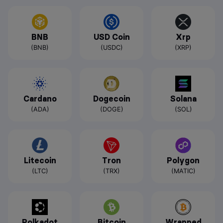
BNB
USD Coin
Xrp
(BNB)
(USDC)
(XRP)
Cardano
Dogecoin
Solana
(ADA)
(DOGE)
(SOL)
Litecoin
Tron
Polygon
(LTC)
(TRX)
(MATIC)
Polkadot
Bitcoin
Wrapped