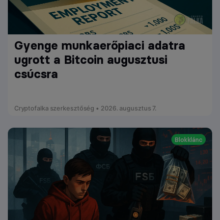
Gyenge munkaerőpiaci adatra
ugrott a Bitcoin augusztusi
csúcsra
Cryptofalka szerkesztőség • 2026. augusztus 7.
Blokklánc