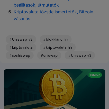
beállítások, útmutatók
Kriptovaluta tőzsde ismertetők, Bitcoin
vásárlás
#Uniswap v3
#blokklánc hír
#kriptovaluta
#kriptovaluta hír
#sushiswap
#uniswap
#Uniswap v3
Bitcoin