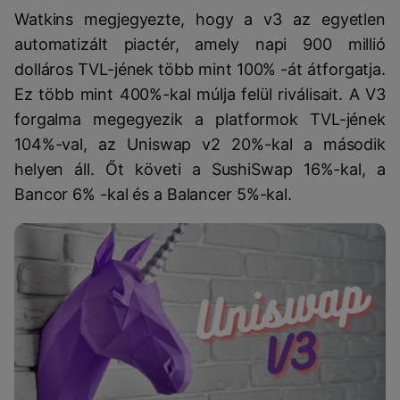
Watkins megjegyezte, hogy a v3 az egyetlen
automatizált piactér, amely napi 900 millió
dolláros TVL-jének több mint 100% -át átforgatja.
Ez több mint 400%-kal múlja felül riválisait. A V3
forgalma megegyezik a platformok TVL-jének
104%-val, az Uniswap v2 20%-kal a második
helyen áll. Őt követi a SushiSwap 16%-kal, a
Bancor 6% -kal és a Balancer 5%-kal.