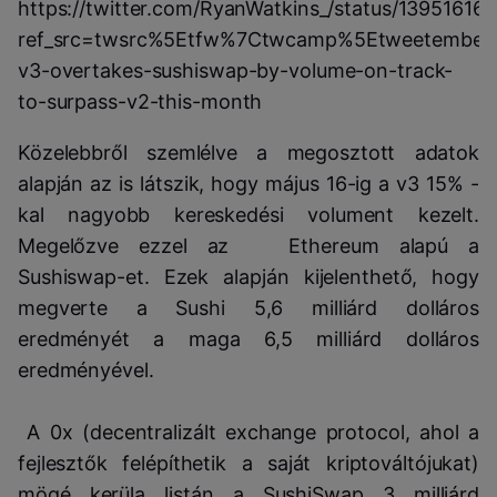
https://twitter.com/RyanWatkins_/status/1395161
ref_src=twsrc%5Etfw%7Ctwcamp%5Etweetembed
v3-overtakes-sushiswap-by-volume-on-track-
to-surpass-v2-this-month
Közelebbről szemlélve a megosztott adatok
alapján az is látszik, hogy május 16-ig a v3 15% -
kal nagyobb kereskedési volument kezelt.
Megelőzve ezzel az Ethereum alapú a
Sushiswap-et. Ezek alapján kijelenthető, hogy
megverte a Sushi 5,6 milliárd dolláros
eredményét a maga 6,5 milliárd dolláros
eredményével.
A 0x (decentralizált exchange protocol, ahol a
fejlesztők felépíthetik a saját kriptováltójukat)
mögé kerüla listán a SushiSwap 3 milliárd