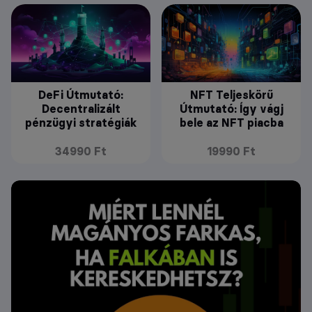
DeFi Útmutató:
NFT Teljeskörű
Decentralizált
Útmutató: Így vágj
pénzügyi stratégiák
bele az NFT piacba
34990 Ft
19990 Ft