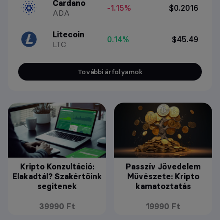
Cardano
-1.15%
$0.2016
ADA
Litecoin
0.14%
$45.49
LTC
További árfolyamok
Kripto Konzultáció:
Passzív Jövedelem
Elakadtál? Szakértőink
Művészete: Kripto
segítenek
kamatoztatás
39990 Ft
19990 Ft