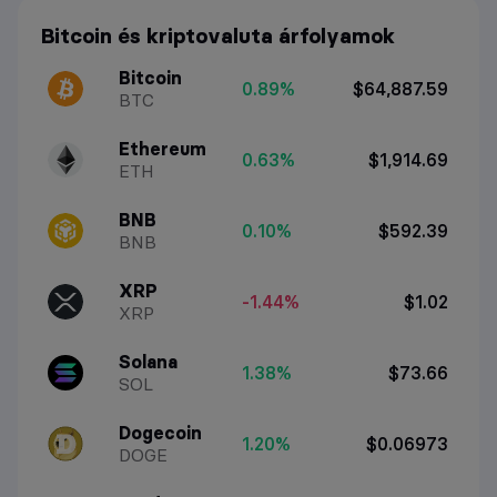
Bitcoin és kriptovaluta árfolyamok
Bitcoin
0.89%
$64,887.59
BTC
Ethereum
0.63%
$1,914.69
ETH
BNB
0.10%
$592.39
BNB
XRP
-1.44%
$1.02
XRP
Solana
1.38%
$73.66
SOL
Dogecoin
1.20%
$0.06973
DOGE